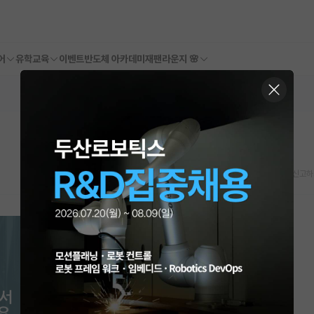
어
유학교육
이벤트
반도체 아카데미
재팬라운지 🌸
스크랩
신고하