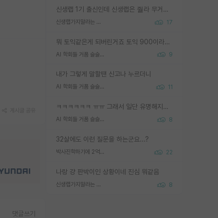
신생랩 1기 출신인데 신생랩은 줠라 무거운 바벨 같은거임. 들면 대박인데 못들면 깔려 죽음. 아무도 알려주지 않는 환경에서 자생해야하지만, 일단 살아남았다면 그 어떤 사람보다 악착같고 생존력 높은 사람으로 거듭날 수 있음
신생랩가지말라는 이유가 있었구나
17
뭐 토익같은게 되버린거죠 토익 900이라고 영어잘하는건 아닙니다만 잘하는사람은 다 900을 넘는 그런
AI 학회들 거품 슬슬 지적이 나오네요
9
내가 그렇게 말할땐 신고나 누르더니
AI 학회들 거품 슬슬 지적이 나오네요
11
ㅋㅋㅋㅋㅋㅋ ㅠㅠ 그래서 일단 유명해지는게 중요한거같습니다
게시글 공유
AI 학회들 거품 슬슬 지적이 나오네요
8
32살에도 이런 질문을 하는군요...?
박사진학하기에 2억은 괜찮은 (?) 정도의 경제력인가요
22
나랑 걍 판박이인 상황이네 진심 뭐같음
신생랩가지말라는 이유가 있었구나
8
댓글쓰기