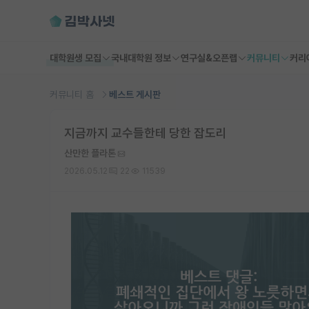
대학원생 모집
국내대학원 정보
연구실&오픈랩
커뮤니티
커리
커뮤니티 홈
베스트 게시판
지금까지 교수들한테 당한 잡도리
산만한 플라톤
2026.05.12
22
11539