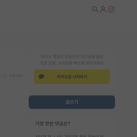
카카오 계정과 연동하여 게시글에 달린
댓글 알람, 소식등을 빠르게 받아보세요
기
댓글 알람
카카오로 시작하기
글쓰기
가장 핫한 댓글은?
서당개 개 ㅅㄲ도 3년이면 풍월 읊는데 박사 5년 이상 대리고 있으면서 물된건 교수 탓 맞는ㄱ게 거기가 서당이 아니란 소리임