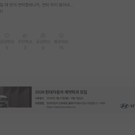
질 때 먼저 연락할테니까, 연락 하지 말라네...
지
공감해요
추천해요
궁금해요
별로에요
5
3
0
15