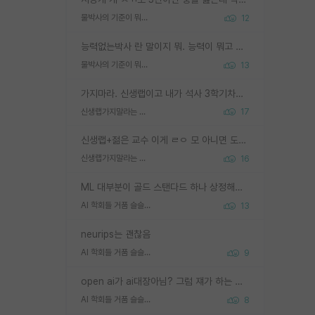
물박사의 기준이 뭐임?
12
능력없는박사 란 말이지 뭐. 능력이 뭐고 능력이 있다는게 뭔지는 사람마다 기준이 다르니까 얘기해봐야 서로 자기 기준만 얘기해서 논쟁이 끝이 안나고. 주위에서 능력있고 야심있는 신입생이 교수가 유의미한 피드백을 아예 안주면서 제대로된 과제에 참여해볼 기회도 제공하지 않고 잡일 뺑뺑이만 돌려서 맨날 단순작업만 하면서 밤새다가 눈빛이 점점 죽어가는걸 본 사람은 물박사는 교수탓이라고 하고, 교수는 이것저것 알려도 주고 기회도 주고 사수 동기 붙여주면서 어떻게든 끌고가려고 하는데 본인이 매일 뺀질거리면서 출근 하는둥마는둥 하다가 기껏 와서도 폰이나 쳐다보다가 실험 망치고 저녁약속있어서 먼저 가볼게요~ 하는걸 본 사람은 물박사는 본인탓이라고 함.
물박사의 기준이 뭐임?
13
가지마라. 신생랩이고 내가 석사 3학기차인데 최고참인데 나도 아무것도 모르는데 교수가 후배들 왜 논문 교육 안시키냐. 논문 왜 안 써오냐 닦달한다
신생랩가지말라는 이유가 있었구나
17
신생랩+젊은 교수 이게 ㄹㅇ 모 아니면 도인듯.
신생랩가지말라는 이유가 있었구나
16
ML 대부분이 골드 스탠다드 하나 상정해놓고 (벤치마크 데이터셋이 여러 개면 여러 개 상정) 그거 얼마나 잘 맞추나 싸움임 가끔 번뜩이는 설계 철학을 보여주는 논문들도 있지만 대부분 그거 성적 얼마나 더 올리느라에 혈안이 되어 있는 측면이 잇음
AI 학회들 거품 슬슬 지적이 나오네요
13
neurips는 괜찮음
AI 학회들 거품 슬슬 지적이 나오네요
9
open ai가 ai대장아님? 그럼 쟤가 하는 말이 다 맞겠네
AI 학회들 거품 슬슬 지적이 나오네요
8