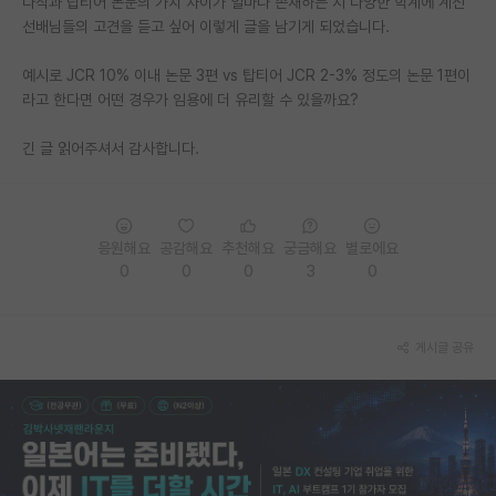
다작과 탑티어 논문의 가치 차이가 얼마나 존재하는 지 다양한 학계에 계신
선배님들의 고견을 듣고 싶어 이렇게 글을 남기게 되었습니다.
PI 전용 게시판
예시로 JCR 10% 이내 논문 3편 vs 탑티어 JCR 2-3% 정도의 논문 1편이
인문사회 계열 게시판
라고 한다면 어떤 경우가 임용에 더 유리할 수 있을까요?
특수/전문대학원 게시판
긴 글 읽어주셔서 감사합니다.
반도체/AI 게시판
장학금/장학생 게시판
응원해요
공감해요
추천해요
궁금해요
별로에요
학술 정보 게시판
0
0
0
3
0
홍보 게시판
커리어
게시글 공유
유학교육
이벤트
반도체 아카데미