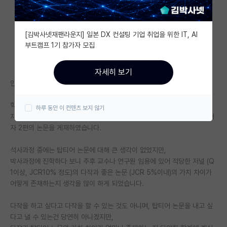
자유 게시판(아무개랩)
[김박사넷재팬라운지] 일본 DX 컨설팅 기업 취업을 위한 IT, AI
미국 유학 게시판
부트캠프 1기 참가자 모집
미국 대학원 합격 후기 게시판
자세히 보기
대학원생 모집 게시판
안녕하세요 현재 박사과정 재학 중인 학생입니다.
대학원 합격 후기 게시판
학위 과정 중 좋은 기회가 있었어서, 현재 박사과정 1년차에 JCR10% 1저
하루 동안 이 컨텐츠 보지 않기
자 1편, JCR10% 공동 1저자 2편, JCR20% 1저자 2편, JCR10% 공동저
연구실(PI) 홍보 게시판
자 2편의 논문을 게재하였습니다.
석박사 채용 정보 게시판
석사과정 중에는 탑티어 논문에 대해 큰 생각이 없었지만,
박사과정에 진학하다 보니 추후 교수나 연구원 임용에 있어 적당한 저널 (Q
임용 정보 게시판
1이상, JCR10% 정도)의 다작과 좋은 논문 (JCR 5%이내)의 가치 차이가
학부 인턴 게시판
어떻게 존재하는지 생각을 많이 하게 되었습니다.
취업 게시판
다작을 하고 싶다고 다작을 할 수 있는 것도 아니며, 탑티어 논문을 내고 싶
다고 낼 수 있는건 당연히 아니겠지만,
임용 후기 게시판