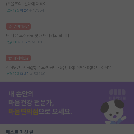
(우울주의) 실패에 대하여
195
24
17354
명예의전당
더 나은 교수님을 찾아 떠나려고 합니다.
111
35
55311
명예의전당
최하위권 고 -&gt; 수도권 공대 -&gt; skp 석박 -&gt; 미국 취업
173
30
53460
베스트 최신 글