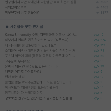
연구실에서 나만 타대인데 나한템만 ㅈㄹ 하는거 같음
5902
자퇴했어요 ㅋㅋ
4462
학부연구생 너무 힘들어요
3877
🔥 시선집중 핫한 인기글
Korea University 수학, 컴퓨터과학 이학사, UC Berkeley 산업공학 대학원 공학박사가 되는 것은 쉽지 않겠죠?
10
외부에서 괜찮은 랩을 알아보는 방법 (장문주의)
274
내 석사생활 참 많은일들이 있엇네요^^
212
소재분야 석박사 대학원생 + 물박사들이 착각하는 거
73
포스텍 억까에 대해 (동문의 학문적 아웃풋에 대한 반박)
50
교수님이 무서워요
16
물박사 되는 건 교수탓도 있는거 아니냐
29
대학원 어디로 가야할까요?
5
편애 하는 방법
12
졸업을 앞둔 박사수료생인데 아직도 출장다닙니다
3
이사이트가 처음엔 정말 도움많이됐는데
14
커뮤니티는 다 쓰레기통이지
6
정보보안 연구하는 입장에선 식별가능한 사진을 올리는건 비추이긴함
5