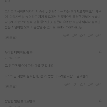
하죠.
그리고 임용이면어차피 서류상 jcr정량점수는 다들 최대치로 맞춰오기 때문
에, 다작시엔 jcr낮더라도 자기 필드에서 전통적으로 유명한 저널이 낫습니
다. jcr 기준으로 실적 엄청 좋으신 것 같은데 유명한 저널이 아니라 점수만
높은 저널이면 오히려 감점일 수 있어요. mdpi frontier..등
0
0
2
0
0
대댓글 쓰기
우아한 데이비드 흄
2026.05.12
그 정도면 필요에 따라 다를 것 같네요.
다작하는 사람이 필요한가, 큰 거 빵빵 터뜨려줄 사람이 필요한가...
0
1
1
0
0
대댓글 쓰기
방탕한 밀턴 프리드먼
2026.05.12