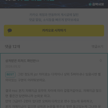
재팬라운지 🌸
카카오 계정과 연동하여 게시글에 달린
댓글 알람, 소식등을 빠르게 받아보세요
카카오로 시작하기
댓글 12개
댓글쓰기
상처받은 리처드 파인만
2026.05.12
그런 정도의 jcr 차이로는 다작이나 상위 5퍼이내나 임용시엔 별
BEST
의미있는 구분이 어려워보여요.
결국 nsc 본지 자매지급 유무의 차이에 따라 갈릴거같아요. 자매지급 많으
면 좋은건 당연하니까 논외로 하고.
만약 그급이1-2편이 있다면 오히려 다작으로 편수 있는게 유리하고,
본지 자매지급이 없으면 상위권 논문들 위주로 몇편 들고있는게 그나마 유