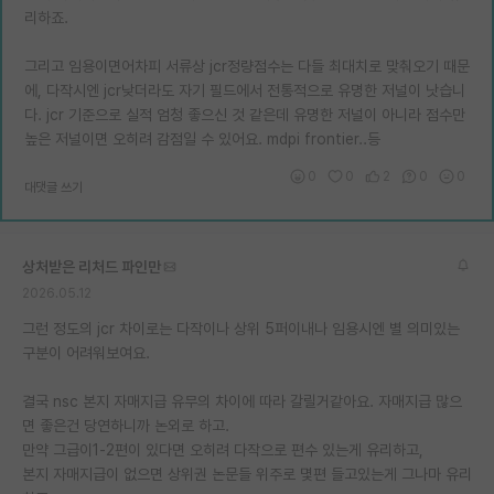
리하죠.
그리고 임용이면어차피 서류상 jcr정량점수는 다들 최대치로 맞춰오기 때문
에, 다작시엔 jcr낮더라도 자기 필드에서 전통적으로 유명한 저널이 낫습니
다. jcr 기준으로 실적 엄청 좋으신 것 같은데 유명한 저널이 아니라 점수만
높은 저널이면 오히려 감점일 수 있어요. mdpi frontier..등
0
0
2
0
0
대댓글 쓰기
상처받은 리처드 파인만
2026.05.12
그런 정도의 jcr 차이로는 다작이나 상위 5퍼이내나 임용시엔 별 의미있는
구분이 어려워보여요.
결국 nsc 본지 자매지급 유무의 차이에 따라 갈릴거같아요. 자매지급 많으
면 좋은건 당연하니까 논외로 하고.
만약 그급이1-2편이 있다면 오히려 다작으로 편수 있는게 유리하고,
본지 자매지급이 없으면 상위권 논문들 위주로 몇편 들고있는게 그나마 유리