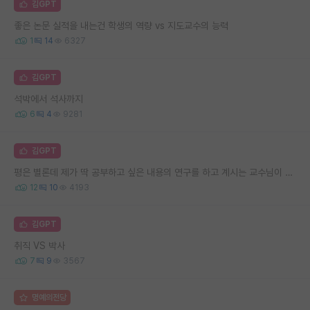
김GPT
좋은 논문 실적을 내는건 학생의 역량 vs 지도교수의 능력
1
14
6327
김GPT
석박에서 석사까지
6
4
9281
김GPT
평은 별론데 제가 딱 공부하고 싶은 내용의 연구를 하고 계시는 교수님이 계십니다.
12
10
4193
김GPT
취직 VS 박사
7
9
3567
명예의전당