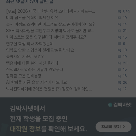
최근 댓글이 많이 달린 글
[무료] 2026 미국 대학원 유학 스타터팩 - 가이드북 & 합격자 컨택메일 템플릿
645
미박 탑스쿨 유학이 빡세진 이유
19
혹시 이정도 스펙이면 어느정도 잡고 준비해야하나요?
14
SSH 박사과정을 그만두고 지방대 박사로 옮기면 교수의 꿈은 끝일까요?
21
카이스트는 모든 연구실마다 서버 제공해주나요?
15
연구실 학생 하나 자퇴했는데
9
입학도 안한 신입생이 원래 관심을 받나요
10
물박사의 기준이 뭐임?
19
랩홈피에 다들 본인 사진 올리냐
23
신생랩가지말라는 이유가 있었구나
15
장학금 모은 랩비통장
16
AI 학회들 거품 슬슬 지적이 나오네요
26
박사진학하기에 2억은 괜찮은 (?) 정도의 경제력인가요
12