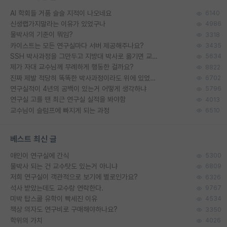
AI 학회들 거품 슬슬 지적이 나오네요
6140
신생랩가지말라는 이유가 있었구나
4986
물박사의 기준이 뭐임?
3318
카이스트는 모든 연구실마다 서버 제공해주나요?
3435
SSH 박사과정을 그만두고 지방대 박사로 옮기면 교수의 꿈은 끝일까요?
5634
제가 자대 교수님께 무례하게 행동한 걸까요?
8822
진짜 제발 적당히 똑똑한 박사과정이라도 위에 있었으면..
6702
연구실적이 4년의 공백이 있는거 어떻게 생각하냐
5796
연구실 고를 땐 최근 연구실 실적을 봐야함
4013
교수님이 슬럼프에 빠지게 되는 과정
6510
베스트 최신 글
애인이 연구실에 간식
5300
물박사 되는 건 교수탓도 있는거 아니냐
6809
저희 연구실이 객관적으로 보기에 별로인가요?
6326
석사 받았는데도 교수랑 연락한다.
9767
미박 탑스쿨 유학이 빡세진 이유
4534
책상 의자도 연구비로 구매해야하나요?
3350
학위의 가치
4026