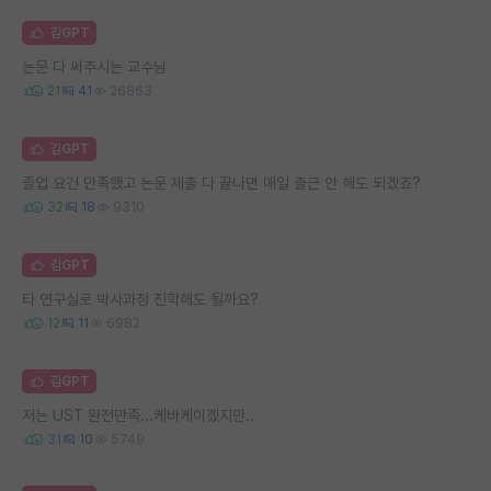
김GPT
논문 다 써주시는 교수님
21
41
26863
김GPT
졸업 요건 만족했고 논문 제출 다 끝나면 매일 출근 안 해도 되겠죠?
32
18
9310
김GPT
타 연구실로 박사과정 진학해도 될까요?
12
11
6982
김GPT
저는 UST 완전만족...케바케이겠지만..
31
10
5749