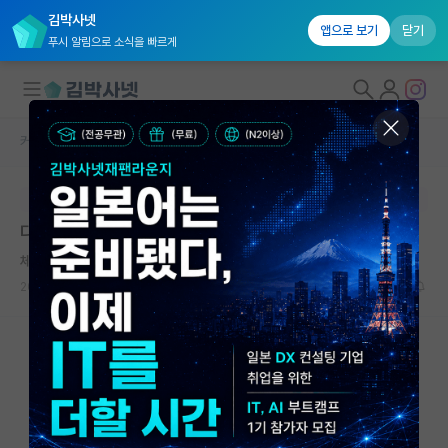
김박사넷
앱으로 보기
닫기
푸시 알림으로 소식을 빠르게
커뮤니티 홈
베스트 게시판
대학원생 모집
본문이 수정되지 않는 박제글입니다.
국내대학원 정보
다작과 탑티어 논문의 가치 차이
연구실&오픈랩
체한 도스토예프스키
커뮤니티
2026.05.12
12
8560
커뮤니티 홈
전체글보기
베스트 게시판
IF 명예의전당