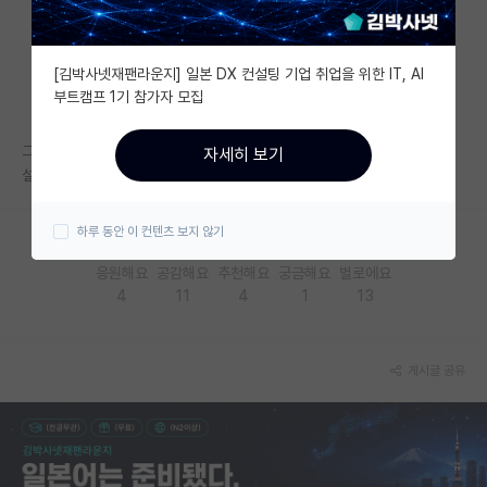
자유 게시판(아무개랩)
[김박사넷재팬라운지] 일본 DX 컨설팅 기업 취업을 위한 IT, AI
미국 유학 게시판
부트캠프 1기 참가자 모집
미국 대학원 합격 후기 게시판
그래도 나름 대학생인데 중학생보다 공부는 몇년더했을텐데
자세히 보기
대학원생 모집 게시판
설잡이라 그런가?
대학원 합격 후기 게시판
하루 동안 이 컨텐츠 보지 않기
연구실(PI) 홍보 게시판
응원해요
공감해요
추천해요
궁금해요
별로에요
4
11
4
1
13
석박사 채용 정보 게시판
임용 정보 게시판
게시글 공유
학부 인턴 게시판
취업 게시판
임용 후기 게시판