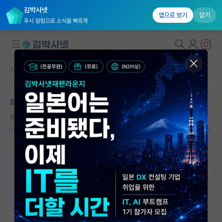
김박사넷
앱으로 보기
닫기
푸시 알림으로 소식을 빠르게
커뮤니티 홈
자유 게시판(아무개랩)
대학원생 모집
페미는 숙명여대가 중학생한데 털릴정도의 논리
국내대학원 정보
Alexander R. Todd
*
연구실&오픈랩
2020.07.25
8
10103
커뮤니티
커뮤니티 홈
전체글보기
베스트 게시판
IF 명예의전당