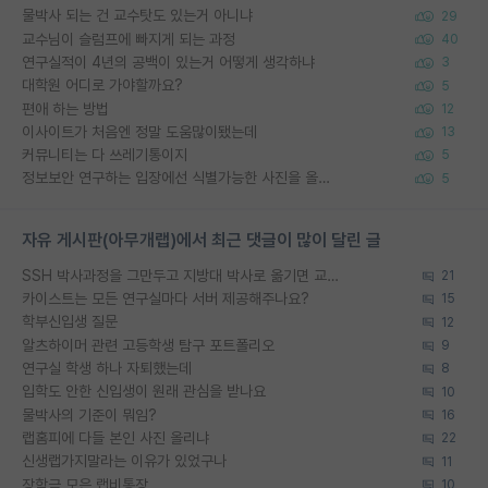
물박사 되는 건 교수탓도 있는거 아니냐
29
교수님이 슬럼프에 빠지게 되는 과정
40
연구실적이 4년의 공백이 있는거 어떻게 생각하냐
3
대학원 어디로 가야할까요?
5
편애 하는 방법
12
이사이트가 처음엔 정말 도움많이됐는데
13
커뮤니티는 다 쓰레기통이지
5
정보보안 연구하는 입장에선 식별가능한 사진을 올리는건 비추이긴함
5
자유 게시판(아무개랩)에서 최근 댓글이 많이 달린 글
SSH 박사과정을 그만두고 지방대 박사로 옮기면 교수의 꿈은 끝일까요?
21
카이스트는 모든 연구실마다 서버 제공해주나요?
15
학부신입생 질문
12
알츠하이머 관련 고등학생 탐구 포트폴리오
9
연구실 학생 하나 자퇴했는데
8
입학도 안한 신입생이 원래 관심을 받나요
10
물박사의 기준이 뭐임?
16
랩홈피에 다들 본인 사진 올리냐
22
신생랩가지말라는 이유가 있었구나
11
장학금 모은 랩비통장
10