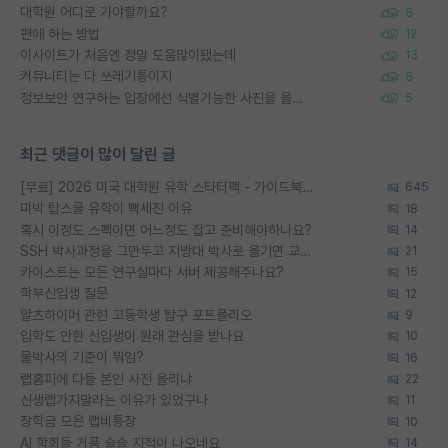
대학원 어디로 가야할까요?
5
편애 하는 방법
12
이사이트가 처음엔 정말 도움많이됐는데
13
커뮤니티는 다 쓰레기통이지
5
정보보안 연구하는 입장에선 식별가능한 사진을 올리는건 비추이긴함
5
최근 댓글이 많이 달린 글
[무료] 2026 미국 대학원 유학 스타터팩 - 가이드북 & 합격자 컨택메일 템플릿
645
미박 탑스쿨 유학이 빡세진 이유
18
혹시 이정도 스펙이면 어느정도 잡고 준비해야하나요?
14
SSH 박사과정을 그만두고 지방대 박사로 옮기면 교수의 꿈은 끝일까요?
21
카이스트는 모든 연구실마다 서버 제공해주나요?
15
학부신입생 질문
12
알츠하이머 관련 고등학생 탐구 포트폴리오
9
입학도 안한 신입생이 원래 관심을 받나요
10
물박사의 기준이 뭐임?
16
랩홈피에 다들 본인 사진 올리냐
22
신생랩가지말라는 이유가 있었구나
11
장학금 모은 랩비통장
10
AI 학회들 거품 슬슬 지적이 나오네요
14