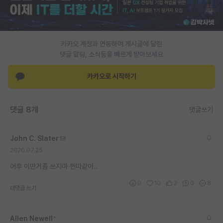
PI 전용 게시판
인문사회 계열 게시판
카카오 계정과 연동하여 게시글에 달린
댓글 알람, 소식등을 빠르게 받아보세요
특수/전문대학원 게시판
반도체/AI 게시판
카카오로 시작하기
장학금/장학생 게시판
댓글 8개
댓글쓰기
학술 정보 게시판
홍보 게시판
John C. Slater
2020.07.25
커리어
어후 이딴거좀 쓰지마 찐따같아..
유학교육
0
10
2
0
8
대댓글 쓰기
이벤트
반도체 아카데미
Allen Newell
*