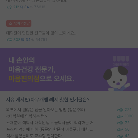
내 석사생활 참 많은일들이 있엇네요^^
212
34
76616
명예의전당
대학원에 답답한 친구들이 많이 보이네요...
308
34
64751
자유 게시판(아무개랩)에서 핫한 인기글은?
외부에서 괜찮은 랩을 알아보는 방법 (장문주의)
274
<대학원에 입학하는 법>
1388
소재분야 석박사 대학원생 + 물박사들이 착각하는 거
72
포스텍 억까에 대해 (동문의 학문적 아웃풋에 대한 반박)
50
석사 받았는데도 교수랑 연락한다.
43