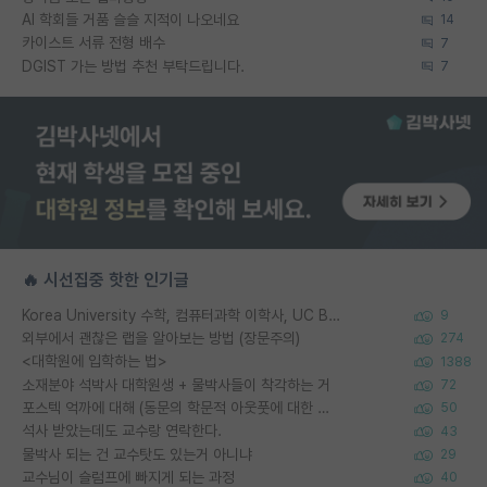
AI 학회들 거품 슬슬 지적이 나오네요
14
카이스트 서류 전형 배수
7
DGIST 가는 방법 추천 부탁드립니다.
7
🔥 시선집중 핫한 인기글
Korea University 수학, 컴퓨터과학 이학사, UC Berkeley 산업공학 대학원 공학박사가 되는 것은 쉽지 않겠죠?
9
외부에서 괜찮은 랩을 알아보는 방법 (장문주의)
274
<대학원에 입학하는 법>
1388
소재분야 석박사 대학원생 + 물박사들이 착각하는 거
72
포스텍 억까에 대해 (동문의 학문적 아웃풋에 대한 반박)
50
석사 받았는데도 교수랑 연락한다.
43
물박사 되는 건 교수탓도 있는거 아니냐
29
교수님이 슬럼프에 빠지게 되는 과정
40