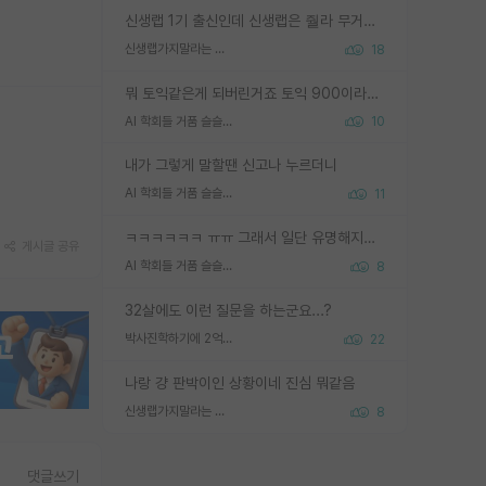
신생랩 1기 출신인데 신생랩은 줠라 무거운 바벨 같은거임. 들면 대박인데 못들면 깔려 죽음. 아무도 알려주지 않는 환경에서 자생해야하지만, 일단 살아남았다면 그 어떤 사람보다 악착같고 생존력 높은 사람으로 거듭날 수 있음
신생랩가지말라는 이유가 있었구나
18
뭐 토익같은게 되버린거죠 토익 900이라고 영어잘하는건 아닙니다만 잘하는사람은 다 900을 넘는 그런
AI 학회들 거품 슬슬 지적이 나오네요
10
내가 그렇게 말할땐 신고나 누르더니
AI 학회들 거품 슬슬 지적이 나오네요
11
ㅋㅋㅋㅋㅋㅋ ㅠㅠ 그래서 일단 유명해지는게 중요한거같습니다
게시글 공유
AI 학회들 거품 슬슬 지적이 나오네요
8
32살에도 이런 질문을 하는군요...?
박사진학하기에 2억은 괜찮은 (?) 정도의 경제력인가요
22
나랑 걍 판박이인 상황이네 진심 뭐같음
신생랩가지말라는 이유가 있었구나
8
댓글쓰기