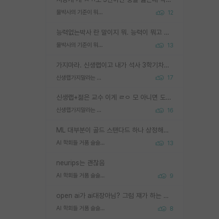
물박사의 기준이 뭐임?
12
능력없는박사 란 말이지 뭐. 능력이 뭐고 능력이 있다는게 뭔지는 사람마다 기준이 다르니까 얘기해봐야 서로 자기 기준만 얘기해서 논쟁이 끝이 안나고. 주위에서 능력있고 야심있는 신입생이 교수가 유의미한 피드백을 아예 안주면서 제대로된 과제에 참여해볼 기회도 제공하지 않고 잡일 뺑뺑이만 돌려서 맨날 단순작업만 하면서 밤새다가 눈빛이 점점 죽어가는걸 본 사람은 물박사는 교수탓이라고 하고, 교수는 이것저것 알려도 주고 기회도 주고 사수 동기 붙여주면서 어떻게든 끌고가려고 하는데 본인이 매일 뺀질거리면서 출근 하는둥마는둥 하다가 기껏 와서도 폰이나 쳐다보다가 실험 망치고 저녁약속있어서 먼저 가볼게요~ 하는걸 본 사람은 물박사는 본인탓이라고 함.
물박사의 기준이 뭐임?
13
가지마라. 신생랩이고 내가 석사 3학기차인데 최고참인데 나도 아무것도 모르는데 교수가 후배들 왜 논문 교육 안시키냐. 논문 왜 안 써오냐 닦달한다
신생랩가지말라는 이유가 있었구나
17
신생랩+젊은 교수 이게 ㄹㅇ 모 아니면 도인듯.
신생랩가지말라는 이유가 있었구나
16
ML 대부분이 골드 스탠다드 하나 상정해놓고 (벤치마크 데이터셋이 여러 개면 여러 개 상정) 그거 얼마나 잘 맞추나 싸움임 가끔 번뜩이는 설계 철학을 보여주는 논문들도 있지만 대부분 그거 성적 얼마나 더 올리느라에 혈안이 되어 있는 측면이 잇음
AI 학회들 거품 슬슬 지적이 나오네요
13
neurips는 괜찮음
AI 학회들 거품 슬슬 지적이 나오네요
9
open ai가 ai대장아님? 그럼 쟤가 하는 말이 다 맞겠네
AI 학회들 거품 슬슬 지적이 나오네요
8