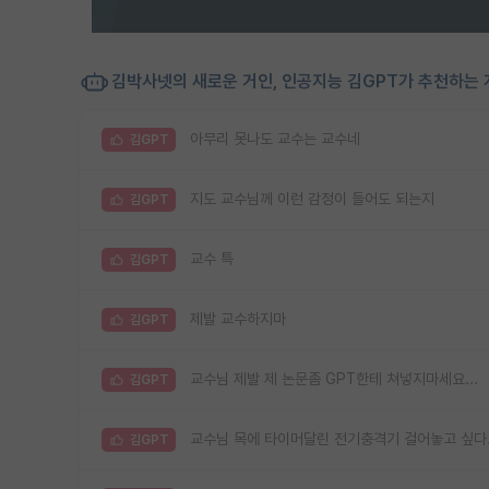
김박사넷의 새로운 거인, 인공지능 김GPT가 추천하는 
아무리 못나도 교수는 교수네
김GPT
지도 교수님께 이런 감정이 들어도 되는지
김GPT
교수 특
김GPT
제발 교수하지마
김GPT
교수님 제발 제 논문좀 GPT한테 쳐넣지마세요...
김GPT
교수님 목에 타이머달린 전기충격기 걸어놓고 싶다
김GPT