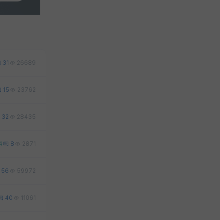
31
26689
15
23762
32
28435
4
8
2871
56
59972
40
11061