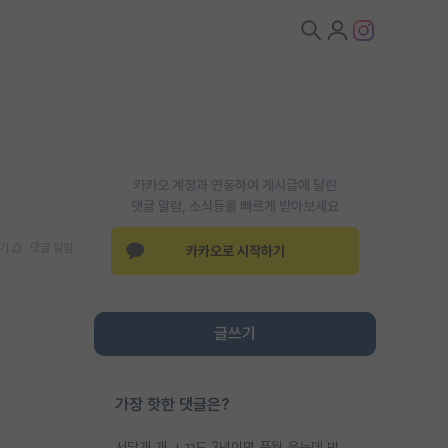
카카오 계정과 연동하여 게시글에 달린
댓글 알람, 소식등을 빠르게 받아보세요
기
댓글 알람
카카오로 시작하기
글쓰기
가장 핫한 댓글은?
서당개 개 ㅅㄲ도 3년이면 풍월 읊는데 박사 5년 이상 대리고 있으면서 물된건 교수 탓 맞는ㄱ게 거기가 서당이 아니란 소리임