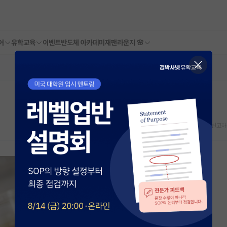
어
유학교육
이벤트
반도체 아카데미
재팬라운지 🌸
스크랩
신고하