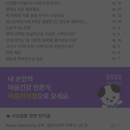
신생랩가지말라는 이유가 있었구나
16
장학금 모은 랩비통장
21
AI 학회들 거품 슬슬 지적이 나오네요
32
박사진학하기에 2억은 괜찮은 (?) 정도의 경제력인가요
16
논문 IF vs JCR
5
SPK 대학원 현실적으로 가능한 스펙인가요?
5
근데 여기는 왜 그렇게 SPK를 물어보는거임?
16
석사가 1저자 논문 가져가는게 흔한건가요?
5
면접 복장
5
편입생 학부연구생 질문
7
🔥 시선집중 핫한 인기글
Korea University 수학, 컴퓨터과학 이학사, UC Berkeley 산업공학 대학원 공학박사가 되는 것은 쉽지 않겠죠?
11