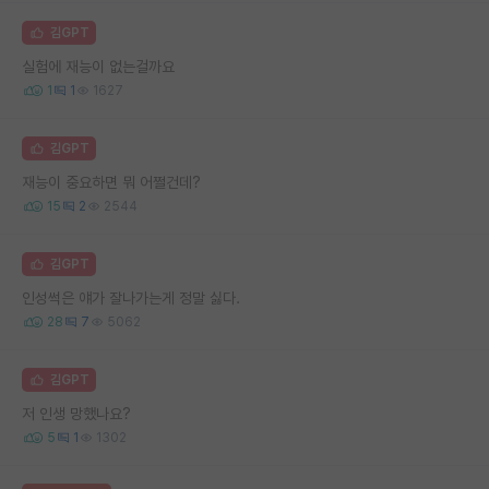
김GPT
실험에 재능이 없는걸까요
1
1
1627
김GPT
재능이 중요하면 뭐 어쩔건데?
15
2
2544
김GPT
인성썩은 얘가 잘나가는게 정말 싫다.
28
7
5062
김GPT
저 인생 망했나요?
5
1
1302