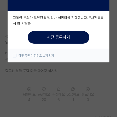
자유 게시판(아무개랩)
그동안 문의가 많았던 레벨업반 설명회를 진행합니다. *사전등록
미국 유학 게시판
시 링크 발송
미국 대학원 합격 후기 게시판
성공하는 줄 알았는데 성공하지 않았고
사전 등록하기
대학원생 모집 게시판
망하는 줄 알았는데 망하지 않고 또 길이 있었음
대학원 합격 후기 게시판
다 본인의 자리가 어느정도 정해져있는 듯함
하루 동안 이 컨텐츠 보지 않기
겸손하게 최선을 다해야지
연구실(PI) 홍보 게시판
힘드신 분들 포함 다들 화이팅 하시길
석박사 채용 정보 게시판
임용 정보 게시판
학부 인턴 게시판
응원해요
공감해요
추천해요
궁금해요
별로에요
4
20
6
1
0
취업 게시판
임용 후기 게시판