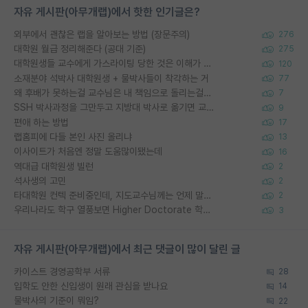
자유 게시판(아무개랩)에서 핫한 인기글은?
외부에서 괜찮은 랩을 알아보는 방법 (장문주의)
276
대학원 월급 정리해준다 (공대 기준)
275
대학원생들 교수에게 가스라이팅 당한 것은 이해가 갑니다. 안타깝네요.
120
소재분야 석박사 대학원생 + 물박사들이 착각하는 거
77
왜 후배가 못하는걸 교수님은 내 책임으로 돌리는걸까요?
7
SSH 박사과정을 그만두고 지방대 박사로 옮기면 교수의 꿈은 끝일까요?
9
편애 하는 방법
17
랩홈피에 다들 본인 사진 올리냐
13
이사이트가 처음엔 정말 도움많이됐는데
16
역대급 대학원생 빌런
2
석사생의 고민
2
타대학원 컨텍 준비중인데, 지도교수님께는 언제 말씀드려야 할까요?
2
우리나라도 학구 열풍보면 Higher Doctorate 학위가 필요하다고 봅니다.
3
자유 게시판(아무개랩)에서 최근 댓글이 많이 달린 글
카이스트 경영공학부 서류
28
입학도 안한 신입생이 원래 관심을 받나요
14
물박사의 기준이 뭐임?
22