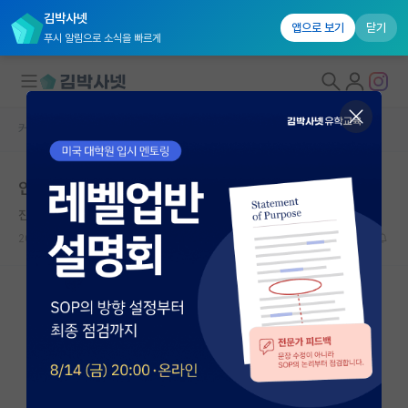
김박사넷
앱으로 보기
닫기
푸시 알림으로 소식을 빠르게
커뮤니티 홈
자유 게시판(아무개랩)
대학원생 모집
인생사 새옹지마
국내대학원 정보
진지한 소크라테스
*
연구실&오픈랩
2026.05.11
6
4072
커뮤니티
커뮤니티 홈
전체글보기
베스트 게시판
IF 명예의전당