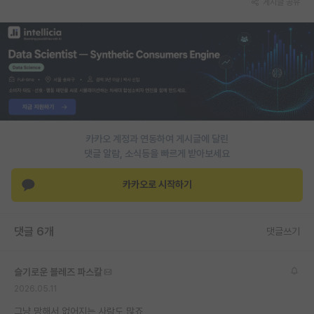
게시글 공유
PI 전용 게시판
인문사회 계열 게시판
특수/전문대학원 게시판
반도체/AI 게시판
장학금/장학생 게시판
카카오 계정과 연동하여 게시글에 달린
댓글 알람, 소식등을 빠르게 받아보세요
학술 정보 게시판
카카오로 시작하기
홍보 게시판
커리어
댓글 6개
댓글쓰기
유학교육
슬기로운 블레즈 파스칼
이벤트
2026.05.11
반도체 아카데미
그냥 망해서 없어지는 사람도 많죠