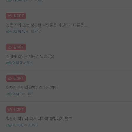
195
24
17398
김GPT
높은 자리 또는 성공한 사람들은 마인드가 다른듯.....
62
15
10747
김GPT
실패에 초연해지는법 있을까요
0
3
914
김GPT
어차피 지나갈행복이라 생각하니
0
1
1192
김GPT
적당히 학위나 따서 나가라 징징대지 말고
13
6
4395