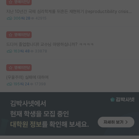
명예의전당
지난 10년간 국제 심리학계를 뒤흔든 재현위기 (reproductibility crisis) 요약 (1편)
306
28
42915
명예의전당
드디어 졸업합니다!! 교수님 마땅하십니까? ㅋㅋㅋㅋ
163
48
33878
명예의전당
(우울주의) 실패에 대하여
195
24
17398