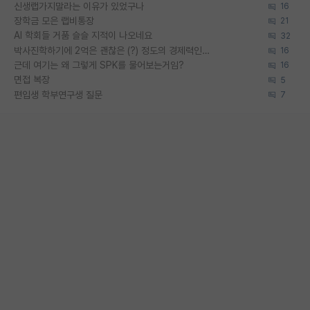
신생랩가지말라는 이유가 있었구나
16
장학금 모은 랩비통장
21
AI 학회들 거품 슬슬 지적이 나오네요
32
박사진학하기에 2억은 괜찮은 (?) 정도의 경제력인가요
16
근데 여기는 왜 그렇게 SPK를 물어보는거임?
16
면접 복장
5
편입생 학부연구생 질문
7