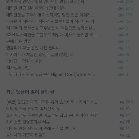
외부에서 괜찮은 랩을 알아보는 방법 (장문주의)
276
대학원 월급 정리해준다 (공대 기준)
275
대학원생들 교수에게 가스라이팅 당한 것은 이해가 갑니다. 안타깝네요.
120
소재분야 석박사 대학원생 + 물박사들이 착각하는 거
77
왜 후배가 못하는걸 교수님은 내 책임으로 돌리는걸까요?
7
SSH 박사과정을 그만두고 지방대 박사로 옮기면 교수의 꿈은 끝일까요?
9
편애 하는 방법
17
랩홈피에 다들 본인 사진 올리냐
13
이사이트가 처음엔 정말 도움많이됐는데
16
역대급 대학원생 빌런
2
석사생의 고민
2
우리나라도 학구 열풍보면 Higher Doctorate 학위가 필요하다고 봅니다.
3
최근 댓글이 많이 달린 글
[무료] 2026 미국 대학원 유학 스타터팩 - 가이드북 & 합격자 컨택메일 템플릿
652
미박 탑스쿨 유학이 빡세진 이유
19
혹시 이정도 스펙이면 어느정도 잡고 준비해야하나요?
14
카이스트 경영공학부 서류
28
입학도 안한 신입생이 원래 관심을 받나요
14
물박사의 기준이 뭐임?
22