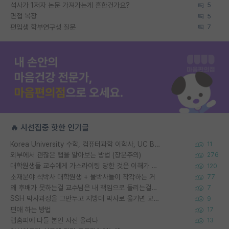
석사가 1저자 논문 가져가는게 흔한건가요?
5
면접 복장
5
편입생 학부연구생 질문
7
🔥 시선집중 핫한 인기글
Korea University 수학, 컴퓨터과학 이학사, UC Berkeley 산업공학 대학원 공학박사가 되는 것은 쉽지 않겠죠?
11
외부에서 괜찮은 랩을 알아보는 방법 (장문주의)
276
대학원생들 교수에게 가스라이팅 당한 것은 이해가 갑니다. 안타깝네요.
120
소재분야 석박사 대학원생 + 물박사들이 착각하는 거
77
왜 후배가 못하는걸 교수님은 내 책임으로 돌리는걸까요?
7
SSH 박사과정을 그만두고 지방대 박사로 옮기면 교수의 꿈은 끝일까요?
9
편애 하는 방법
17
랩홈피에 다들 본인 사진 올리냐
13