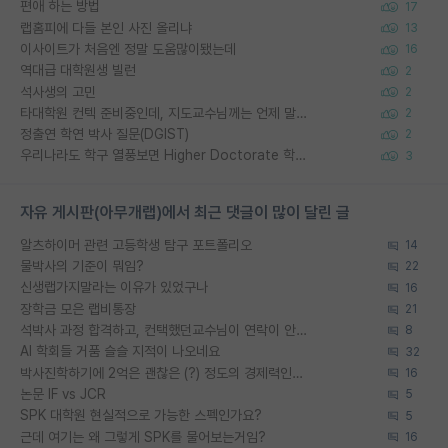
편애 하는 방법
17
랩홈피에 다들 본인 사진 올리냐
13
이사이트가 처음엔 정말 도움많이됐는데
16
역대급 대학원생 빌런
2
석사생의 고민
2
타대학원 컨텍 준비중인데, 지도교수님께는 언제 말씀드려야 할까요?
2
정출연 학연 박사 질문(DGIST)
2
우리나라도 학구 열풍보면 Higher Doctorate 학위가 필요하다고 봅니다.
3
자유 게시판(아무개랩)에서 최근 댓글이 많이 달린 글
알츠하이머 관련 고등학생 탐구 포트폴리오
14
물박사의 기준이 뭐임?
22
신생랩가지말라는 이유가 있었구나
16
장학금 모은 랩비통장
21
석박사 과정 합격하고, 컨택했던교수님이 연락이 안됩니다...
8
AI 학회들 거품 슬슬 지적이 나오네요
32
박사진학하기에 2억은 괜찮은 (?) 정도의 경제력인가요
16
논문 IF vs JCR
5
SPK 대학원 현실적으로 가능한 스펙인가요?
5
근데 여기는 왜 그렇게 SPK를 물어보는거임?
16