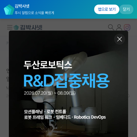
김박사넷
앱으로 보기
닫기
푸시 알림으로 소식을 빠르게
커뮤니티 홈
자유 게시판(아무개랩)
대학원생 모집
본문이 수정되지 않는 박제글입니다.
국내대학원 정보
연구실 학생과의 관계에 대한 질문입니다! 최근에 있었던
연구실&오픈랩
일인데 납득이 가지 않아 글 올려봅니다
커뮤니티
낙천적인 피터 힉스
*
2026.05.11
15
11231
커뮤니티 홈
전체글보기
베스트 게시판
IF 명예의전당