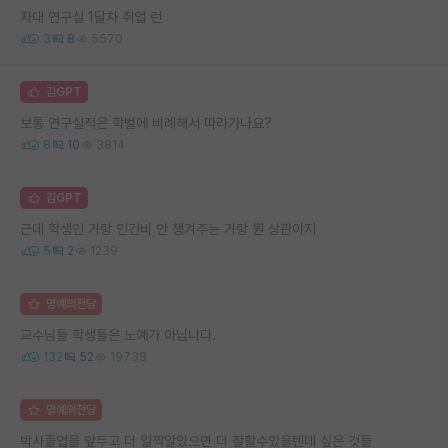
자대 연구실 1달차 취업 런
3
8
5570
김GPT
보통 연구실적은 학벌에 비례해서 따라가나요?
8
10
3814
김GPT
근데 학생인 거랑 인건비 안 챙겨주는 거랑 뭔 상관이지
5
2
1239
명예의전당
교수님들 학생들은 노예가 아닙니다.
132
52
19738
명예의전당
박사졸업을 앞두고 더 일찍알았으면 더 잘할수있을텐데 싶은 것들