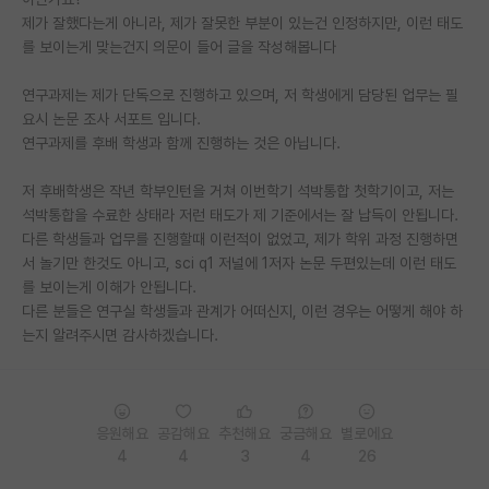
제가 잘했다는게 아니라, 제가 잘못한 부분이 있는건 인정하지만, 이런 태도
재팬라운지 🌸
를 보이는게 맞는건지 의문이 들어 글을 작성해봅니다
연구과제는 제가 단독으로 진행하고 있으며, 저 학생에게 담당된 업무는 필
요시 논문 조사 서포트 입니다.
연구과제를 후배 학생과 함께 진행하는 것은 아닙니다.
저 후배학생은 작년 학부인턴을 거쳐 이번학기 석박통합 첫학기이고, 저는
석박통합을 수료한 상태라 저런 태도가 제 기준에서는 잘 납득이 안됩니다.
다른 학생들과 업무를 진행할때 이런적이 없었고, 제가 학위 과정 진행하면
서 놀기만 한것도 아니고, sci q1 저널에 1저자 논문 두편있는데 이런 태도
를 보이는게 이해가 안됩니다.
다른 분들은 연구실 학생들과 관계가 어떠신지, 이런 경우는 어떻게 해야 하
는지 알려주시면 감사하겠습니다.
응원해요
공감해요
추천해요
궁금해요
별로에요
4
4
3
4
26