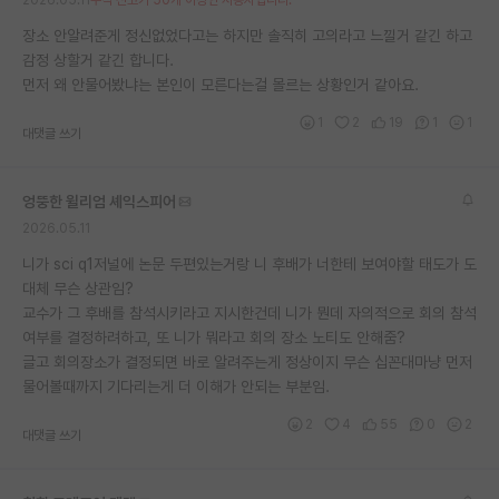
장소 안알려준게 정신없었다고는 하지만 솔직히 고의라고 느낄거 같긴 하고
감정 상할거 같긴 합니다.
먼저 왜 안물어봤냐는 본인이 모른다는걸 몰르는 상황인거 같아요.
1
2
19
1
1
대댓글 쓰기
엉뚱한 윌리엄 셰익스피어
2026.05.11
니가 sci q1저널에 논문 두편있는거랑 니 후배가 너한테 보여야할 태도가 도
대체 무슨 상관임?
교수가 그 후배를 참석시키라고 지시한건데 니가 뭔데 자의적으로 회의 참석
여부를 결정하려하고, 또 니가 뭐라고 회의 장소 노티도 안해줌?
글고 회의장소가 결정되면 바로 알려주는게 정상이지 무슨 십꼰대마냥 먼저
물어볼때까지 기다리는게 더 이해가 안되는 부분임.
2
4
55
0
2
대댓글 쓰기