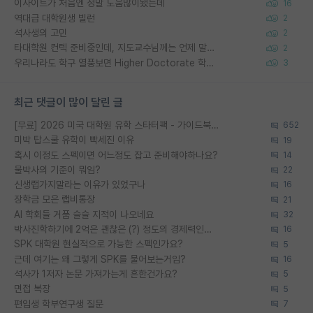
이사이트가 처음엔 정말 도움많이됐는데
16
역대급 대학원생 빌런
2
석사생의 고민
2
타대학원 컨텍 준비중인데, 지도교수님께는 언제 말씀드려야 할까요?
2
우리나라도 학구 열풍보면 Higher Doctorate 학위가 필요하다고 봅니다.
3
최근 댓글이 많이 달린 글
[무료] 2026 미국 대학원 유학 스타터팩 - 가이드북 & 합격자 컨택메일 템플릿
652
미박 탑스쿨 유학이 빡세진 이유
19
혹시 이정도 스펙이면 어느정도 잡고 준비해야하나요?
14
물박사의 기준이 뭐임?
22
신생랩가지말라는 이유가 있었구나
16
장학금 모은 랩비통장
21
AI 학회들 거품 슬슬 지적이 나오네요
32
박사진학하기에 2억은 괜찮은 (?) 정도의 경제력인가요
16
SPK 대학원 현실적으로 가능한 스펙인가요?
5
근데 여기는 왜 그렇게 SPK를 물어보는거임?
16
석사가 1저자 논문 가져가는게 흔한건가요?
5
면접 복장
5
편입생 학부연구생 질문
7