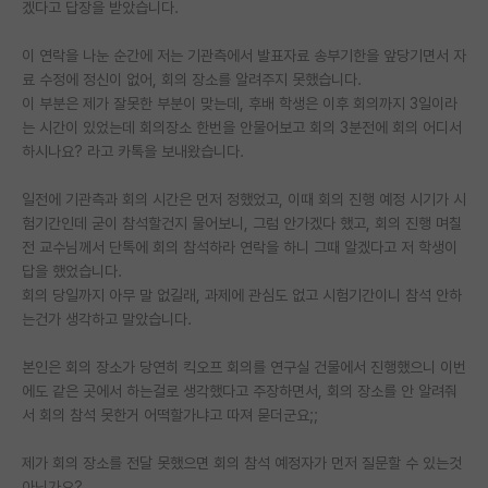
겠다고 답장을 받았습니다.
PI 전용 게시판
이 연락을 나눈 순간에 저는 기관측에서 발표자료 송부기한을 앞당기면서 자
인문사회 계열 게시판
료 수정에 정신이 없어, 회의 장소를 알려주지 못했습니다.
이 부분은 제가 잘못한 부분이 맞는데, 후배 학생은 이후 회의까지 3일이라
특수/전문대학원 게시판
는 시간이 있었는데 회의장소 한번을 안물어보고 회의 3분전에 회의 어디서
하시나요? 라고 카톡을 보내왔습니다.
반도체/AI 게시판
일전에 기관측과 회의 시간은 먼저 정했었고, 이때 회의 진행 예정 시기가 시
장학금/장학생 게시판
험기간인데 굳이 참석할건지 물어보니, 그럼 안가겠다 했고, 회의 진행 며칠
전 교수님께서 단톡에 회의 참석하라 연락을 하니 그때 알겠다고 저 학생이
학술 정보 게시판
답을 했었습니다.
홍보 게시판
회의 당일까지 아무 말 없길래, 과제에 관심도 없고 시험기간이니 참석 안하
는건가 생각하고 말았습니다.
커리어
본인은 회의 장소가 당연히 킥오프 회의를 연구실 건물에서 진행했으니 이번
유학교육
에도 같은 곳에서 하는걸로 생각했다고 주장하면서, 회의 장소를 안 알려줘
서 회의 참석 못한거 어떡할가냐고 따져 묻더군요;;
이벤트
제가 회의 장소를 전달 못했으면 회의 참석 예정자가 먼저 질문할 수 있는것
반도체 아카데미
아닌가요?