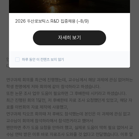
자유 게시판(아무개랩)
2026 두산로보틱스 R&D 집중채용 (~8/9)
미국 유학 게시판
미국 대학원 합격 후기 게시판
자세히 보기
대학원생 모집 게시판
안녕하세요, 최근 있었던 일인데 이해가 안되는 일이 있어서 글 작성해봅니
하루 동안 이 컨텐츠 보지 않기
대학원 합격 후기 게시판
다.
연구실(PI) 홍보 게시판
연구과제 회의를 최근에 진행했는데, 교수님께서 해당 과제에 관심 없어하는
석박사 채용 정보 게시판
학생 한명에게 저와 회의에 같이 참석하라고 하셨습니다.
또한 논문 조사 업무 도움이 필요하면 그 후배한테 시키라고 하셨습니다.
임용 정보 게시판
최근 진행된 회의 1달전, 저 후배한테 자료 조사 요청했던게 있었고, 해당 자
료를 이번회의 자료 제작에 사용했고,
학부 인턴 게시판
연구과제 킥오프 회의때 저 후배도 참석했는데 본인은 이 과제에 관심 없고
교수님이 회의에 참석하라해서 참석한거라고 했어서
취업 게시판
왠만하면 추가 도움 요청을 안하려 했고, 실제로 도움이 딱히 필요 없어서 교
수님 연락 받은 이후 바로 자료조사 도와줄 것 없다고 전달했습니다. 이후 알
임용 후기 게시판