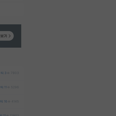
0
3
7803
11
5296
16
4145
11
12802