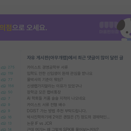
자유 게시판(아무개랩)에서 최근 댓글이 많이 달린 글
카이스트 경영공학부 서류
275
입학도 안한 신입생이 원래 관심을 받나요
119
물박사의 기준이 뭐임?
77
신생랩가지말라는 이유가 있었구나
156
장학금 모은 랩비통장
50
AI 학회들 거품 슬슬 지적이 나오네요
7
카이스트 서류 전형 배수
9
DGIST 가는 방법 추천 부탁드립니다.
9
박사진학하기에 2억은 괜찮은 (?) 정도의 경제력인가요
16
논문 IF vs JCR
13
근데 여기는 왜 그렇게 SPK를 물어보는거임?
14