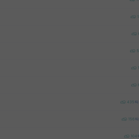
1
5
435
156
104