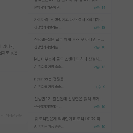
물박사의 기준이 뭐임?
14
가지마라. 신생랩이고 내가 석사 3학기차인데 최고참인데 나도 아무것도 모르는데 교수가 후배들 왜 논문 교육 안시키냐. 논문 왜 안 써오냐 닦달한다
신생랩가지말라는 이유가 있었구나
18
신생랩+젊은 교수 이게 ㄹㅇ 모 아니면 도인듯.
이 있어서,
신생랩가지말라는 이유가 있었구나
16
실제로 낮은
ML 대부분이 골드 스탠다드 하나 상정해놓고 (벤치마크 데이터셋이 여러 개면 여러 개 상정) 그거 얼마나 잘 맞추나 싸움임 가끔 번뜩이는 설계 철학을 보여주는 논문들도 있지만 대부분 그거 성적 얼마나 더 올리느라에 혈안이 되어 있는 측면이 잇음
AI 학회들 거품 슬슬 지적이 나오네요
13
neurips는 괜찮음
AI 학회들 거품 슬슬 지적이 나오네요
9
신생랩 1기 출신인데 신생랩은 줠라 무거운 바벨 같은거임. 들면 대박인데 못들면 깔려 죽음. 아무도 알려주지 않는 환경에서 자생해야하지만, 일단 살아남았다면 그 어떤 사람보다 악착같고 생존력 높은 사람으로 거듭날 수 있음
신생랩가지말라는 이유가 있었구나
19
게시글 공유
뭐 토익같은게 되버린거죠 토익 900이라고 영어잘하는건 아닙니다만 잘하는사람은 다 900을 넘는 그런
AI 학회들 거품 슬슬 지적이 나오네요
10