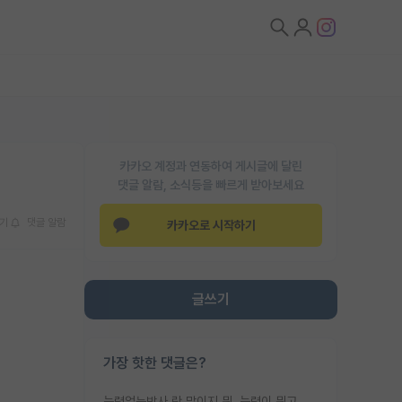
카카오 계정과 연동하여 게시글에 달린
댓글 알람, 소식등을 빠르게 받아보세요
기
댓글 알람
카카오로 시작하기
글쓰기
가장 핫한 댓글은?
능력없는박사 란 말이지 뭐. 능력이 뭐고 능력이 있다는게 뭔지는 사람마다 기준이 다르니까 얘기해봐야 서로 자기 기준만 얘기해서 논쟁이 끝이 안나고. 주위에서 능력있고 야심있는 신입생이 교수가 유의미한 피드백을 아예 안주면서 제대로된 과제에 참여해볼 기회도 제공하지 않고 잡일 뺑뺑이만 돌려서 맨날 단순작업만 하면서 밤새다가 눈빛이 점점 죽어가는걸 본 사람은 물박사는 교수탓이라고 하고, 교수는 이것저것 알려도 주고 기회도 주고 사수 동기 붙여주면서 어떻게든 끌고가려고 하는데 본인이 매일 뺀질거리면서 출근 하는둥마는둥 하다가 기껏 와서도 폰이나 쳐다보다가 실험 망치고 저녁약속있어서 먼저 가볼게요~ 하는걸 본 사람은 물박사는 본인탓이라고 함.