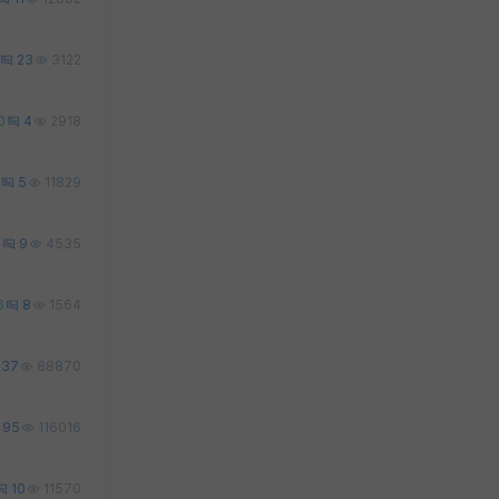
23
3122
0
4
2918
5
11829
1
9
4535
6
8
1564
37
88870
95
116016
10
11570