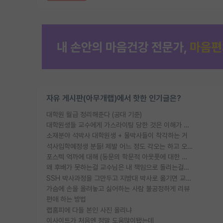
자유 게시판(아무개랩)에서 핫한 인기글은?
대학원 월급 정리해준다 (공대 기준)
대학원생들 교수에게 가스라이팅 당한 것은 이해가 갑니다. 안타깝네요.
소재분야 석박사 대학원생 + 물박사들이 착각하는 거
석사입학예정생 분들! 제발 어느 정도 각오는 하고 오세요.
포스텍 억까에 대해 (동문의 학문적 아웃풋에 대한 반박)
왜 후배가 못하는걸 교수님은 내 책임으로 돌리는걸까요?
SSH 박사과정을 그만두고 지방대 박사로 옮기면 교수의 꿈은 끝일까요?
가슴에 손을 올려놓고 싫어하는 사람 불공정하게 리뷰
편애 하는 방법
랩홈피에 다들 본인 사진 올리냐
이사이트가 처음엔 정말 도움많이됐는데