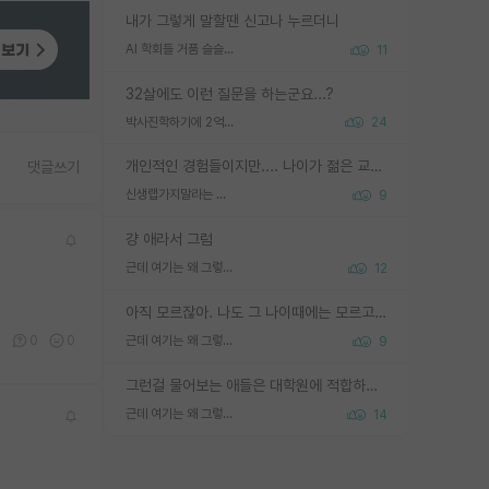
내가 그렇게 말할땐 신고나 누르더니
AI 학회들 거품 슬슬 지적이 나오네요
11
32살에도 이런 질문을 하는군요...?
박사진학하기에 2억은 괜찮은 (?) 정도의 경제력인가요
24
개인적인 경험들이지만.... 나이가 젊은 교수일수록 꼰대라는 가면을 쓴 채로 무례함을 행동하는 경우가 거의 90% 정도였음. 나이가 어린데 다른 또래들과 달리 명예, 권력, 재력까지 얻었으니 세상 다 가진 기분이겠지. 오히러 나이 든 교수들이 행동과 말을 더 조심하시더라.
댓글쓰기
신생랩가지말라는 이유가 있었구나
9
걍 애라서 그럼
근데 여기는 왜 그렇게 SPK를 물어보는거임?
12
아직 모르잖아. 나도 그 나이때에는 모르고 평가 받고 안심하고 싶었어.
3
0
0
근데 여기는 왜 그렇게 SPK를 물어보는거임?
9
그런걸 물어보는 애들은 대학원에 적합하지 않다
근데 여기는 왜 그렇게 SPK를 물어보는거임?
14