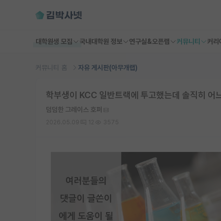
대학원생 모집
국내대학원 정보
연구실&오픈랩
커뮤니티
커리
커뮤니티 홈
자유 게시판(아무개랩)
학부생이 KCC 일반트랙에 투고했는데 솔직히 어
덤덤한 그레이스 호퍼
2026.05.09
12
3575