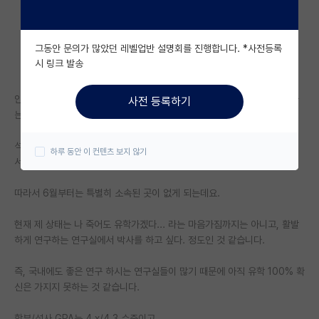
자유 게시판(아무개랩)
그동안 문의가 많았던 레벨업반 설명회를 진행합니다. *사전등록
미국 유학 게시판
시 링크 발송
미국 대학원 합격 후기 게시판
안녕하세요, 올해 연말 입시를 통해서 내년 가을학기에 유학 가고자 희망하
사전 등록하기
대학원생 모집 게시판
는 석사 졸업생입니다.
대학원 합격 후기 게시판
석사 졸업은 이번 26년도 2월이고, 졸업 후 5월까지는 연구실에서 머물면
하루 동안 이 컨텐츠 보지 않기
서 논문도 쓰고, 후배들 인수인계 해주면서 보냈습니다.
연구실(PI) 홍보 게시판
따라서 6월부터는 특별히 소속된 곳이 없게 되는데요.
석박사 채용 정보 게시판
현재 제 상태는 나 죽어도 유학가겠다... 라는 마음가짐까지는 아니고, 활발
임용 정보 게시판
하게 연구하는 연구실에서 박사를 하고 싶다. 정도인 것 같습니다.
학부 인턴 게시판
즉, 국내에도 좋은 연구 하시는 연구실들이 많기 때문에 아직 유학 100% 확
취업 게시판
신은 가지지 못하는 것 같습니다.
임용 후기 게시판
학부/석사 GPA는 4.x/4.3 수준이고,