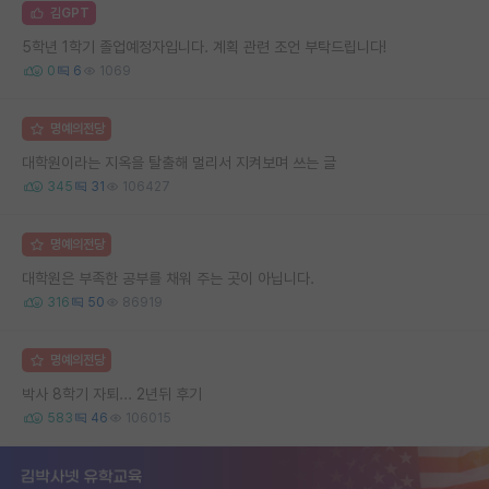
김GPT
5학년 1학기 졸업예정자입니다. 계획 관련 조언 부탁드립니다!
0
6
1069
명예의전당
대학원이라는 지옥을 탈출해 멀리서 지켜보며 쓰는 글
345
31
106427
명예의전당
대학원은 부족한 공부를 채워 주는 곳이 아닙니다.
316
50
86919
명예의전당
박사 8학기 자퇴... 2년뒤 후기
583
46
106015