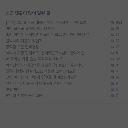
최근 댓글이 많이 달린 글
[무료] 2026 미국 대학원 유학 스타터팩 - 가이드북 & 합격자 컨택메일 템플릿
652
미박 탑스쿨 유학이 빡세진 이유
19
혹시 이정도 스펙이면 어느정도 잡고 준비해야하나요?
14
물박사의 기준이 뭐임?
22
장학금 모은 랩비통장
21
석박사 과정 합격하고, 컨택했던교수님이 연락이 안됩니다...
8
AI 학회들 거품 슬슬 지적이 나오네요
32
박사진학하기에 2억은 괜찮은 (?) 정도의 경제력인가요
16
SPK 대학원 현실적으로 가능한 스펙인가요?
5
근데 여기는 왜 그렇게 SPK를 물어보는거임?
16
석사가 1저자 논문 가져가는게 흔한건가요?
5
면접 복장
5
편입생 학부연구생 질문
7