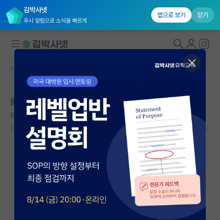
김박사넷
앱으로 보기
닫기
푸시 알림으로 소식을 빠르게
커뮤니티 홈
미국 유학 게시판
대학원생 모집
올해 연말 입시까지의 시간, 어떻게 보내면 좋을까요?
국내대학원 정보
못된 막스 플랑크
연구실&오픈랩
2026.06.06
5
1387
커뮤니티
커뮤니티 홈
전체글보기
베스트 게시판
IF 명예의전당