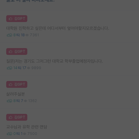
김GPT
대학원 진학하고 싶은데 어디서부터 엎어야할지모르겠습니다.
8
18
7361
김GPT
질문)저는 경기도 그저그런 대학교 학부졸업예정자입니다.
14
17
9899
김GPT
살려주실분
8
7
1362
김GPT
교수님과 유학 관련 면담
0
1
7500