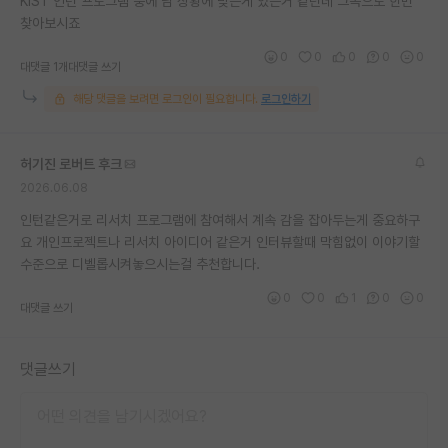
KIST 인턴 프로그램 중에 님 상황에 맞는게 있는거 같던데 그쪽으로 한번
찾아보시죠
0
0
0
0
0
대댓글 1개
대댓글 쓰기
해당 댓글을 보려면 로그인이 필요합니다.
로그인하기
허기진 로버트 후크
2026.06.08
인턴같은거로 리서치 프로그램에 참여해서 계속 감을 잡아두는게 중요하구
요 개인프로젝트나 리서치 아이디어 같은거 인터뷰할때 막힘없이 이야기할
수준으로 디벨롭시켜놓으시는걸 추천합니다.
0
0
1
0
0
대댓글 쓰기
댓글쓰기