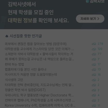
🔥 시선집중 핫한 인기글
외부에서 괜찮은 랩을 알아보는 방법 (장문주의)
278
대학원생들 교수에게 가스라이팅 당한 것은 이해가 갑니다. 안타깝네요.
120
소재분야 석박사 대학원생 + 물박사들이 착각하는 거
77
왜 후배가 못하는걸 교수님은 내 책임으로 돌리는걸까요?
7
편애 하는 방법
17
랩홈피에 다들 본인 사진 올리냐
13
이사이트가 처음엔 정말 도움많이됐는데
16
석사생의 고민
2
타대학원 컨텍 준비중인데, 지도교수님께는 언제 말씀드려야 할까요?
2
정출연 학연 박사 질문(DGIST)
2
우리나라도 학구 열풍보면 Higher Doctorate 학위가 필요하다고 봅니다.
4
컨택이후 랩매니저, PhD학생들 소개 시켜주신거면 거의 컨펌에 가깝나요?
2
Korea University 수학, 컴퓨터과학 이학사, UC Berkeley 산업공학 대학원 공학박사가 되는 것은 쉽지 않겠죠?
11