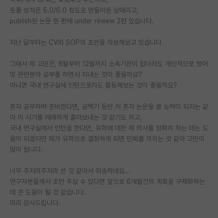
토플 성적은 5.0/6.0 정도로 만들어둔 상태이고,
PI 전용 게시판
publish된 논문 한 편에 under review 2편 있습니다.
인문사회 계열 게시판
지난 달부터는 CV와 SOP의 초안을 작성해보고 있습니다.
특수/전문대학원 게시판
그래서 제 고민은, 6월부터 12월까지 소속기관이 없더라도 개인적으로 영어
반도체/AI 게시판
및 관련분야 공부를 하면서 지내는 것이 좋을까요?
아니면 국내 연구실에 인턴으로라도 활동해보는 것이 좋을까요?
장학금/장학생 게시판
혼자 공부하며 준비한다면, 공백기 동안 저 혼자 논문을 쓸 능력이 되지는 같
학술 정보 게시판
아 이 시기를 애매하게 흘려보내는 것 같기도 하고,
국내 연구실에서 인턴을 한다면, 유학에 대한 제 의사를 정확히 하는 데는 도
홍보 게시판
움이 되겠지만 제가 유학으로 결정하게 되면 민폐를 끼치는 것 같아 고민이
많이 됩니다.
커리어
유학교육
너무 주저리주저리 쓴 것 같아서 죄송하네요...
연구자분들께서 조언 주실 수 있다면 앞으로 6개월간의 계획을 구체화하는
이벤트
데 큰 도움이 될 것 같습니다.
미리 감사드립니다.
반도체 아카데미