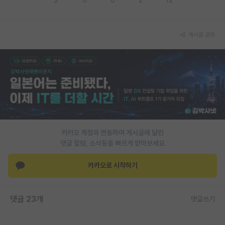
PI 전용 게시판
게시글 공유
인문사회 계열 게시판
특수/전문대학원 게시판
반도체/AI 게시판
장학금/장학생 게시판
학술 정보 게시판
카카오 계정과 연동하여 게시글에 달린
홍보 게시판
댓글 알람, 소식등을 빠르게 받아보세요
커리어
카카오로 시작하기
유학교육
이벤트
댓글 23개
댓글쓰기
반도체 아카데미