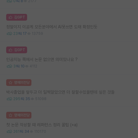
0
8
2177
김GPT
정말이지 이공계 모든분야에서 AI못쓰면 도태 확정인듯
23
17
13759
김GPT
인공지능 쪽에서 논문 없으면 의미있나요 ?
3
10
4112
명예의전당
박사졸업을 앞두고 더 일찍알았으면 더 잘할수있을텐데 싶은 것들
295
35
51098
명예의전당
첫 논문 작성할 때 레퍼런스 정리 꿀팁 (+a)
261
34
110170