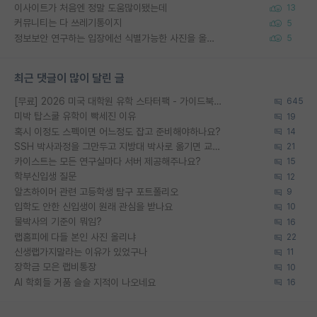
이사이트가 처음엔 정말 도움많이됐는데
13
커뮤니티는 다 쓰레기통이지
5
정보보안 연구하는 입장에선 식별가능한 사진을 올리는건 비추이긴함
5
최근 댓글이 많이 달린 글
[무료] 2026 미국 대학원 유학 스타터팩 - 가이드북 & 합격자 컨택메일 템플릿
645
미박 탑스쿨 유학이 빡세진 이유
19
혹시 이정도 스펙이면 어느정도 잡고 준비해야하나요?
14
SSH 박사과정을 그만두고 지방대 박사로 옮기면 교수의 꿈은 끝일까요?
21
카이스트는 모든 연구실마다 서버 제공해주나요?
15
학부신입생 질문
12
알츠하이머 관련 고등학생 탐구 포트폴리오
9
입학도 안한 신입생이 원래 관심을 받나요
10
물박사의 기준이 뭐임?
16
랩홈피에 다들 본인 사진 올리냐
22
신생랩가지말라는 이유가 있었구나
11
장학금 모은 랩비통장
10
AI 학회들 거품 슬슬 지적이 나오네요
16