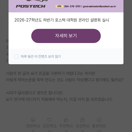
자유 게시판(아무개랩)
2026-27학년도 하반기 포스텍 대학원 온라인 설명회 실시
미국 유학 게시판
미국 대학원 합격 후기 게시판
자세히 보기
데이터는 직접 구하는데,
대학원생 모집 게시판
코드부터 학위논문 초안까지 ai한테 맡겨버리고,
교수님한테 학위 논문 초안 나왔다고, 검토를 받았는데,
하루 동안 이 컨텐츠 보지 않기
대학원 합격 후기 게시판
교수님이 논리도 맞고, 구성도 괜찮다며 칭찬을 하시더군요.
연구실(PI) 홍보 게시판
사람이 쓴 글과 ai가 쓴글을 구분하기 어렵다고는 하지만
이렇게 학위논문을 뚝딱 만드는 것도 사람이 작성했다고 평가해도 될까요?
석박사 채용 정보 게시판
시대가 달라졌다고 생각은 합니다만.
임용 정보 게시판
ai가 연구에 어디까지 적용해야 하는지, 이걸 아직 잘 모르겠습니다.
학부 인턴 게시판
취업 게시판
응원해요
공감해요
추천해요
궁금해요
별로에요
임용 후기 게시판
2
0
0
2
12