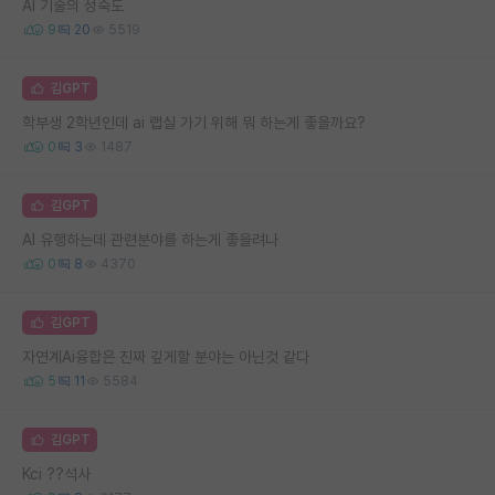
AI 기술의 성숙도
9
20
5519
김GPT
학부생 2학년인데 ai 랩실 가기 위해 뭐 하는게 좋을까요?
0
3
1487
김GPT
AI 유행하는데 관련분야를 하는게 좋을려나
0
8
4370
김GPT
자연계Ai융합은 진짜 깊게할 분야는 아닌것 같다
5
11
5584
김GPT
Kci ??석사