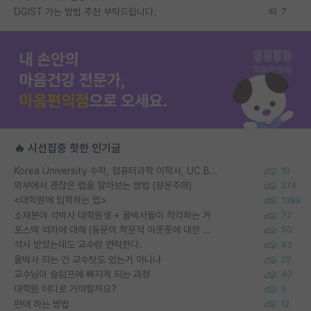
DGIST 가는 방법 추천 부탁드립니다.
7
🔥 시선집중 핫한 인기글
Korea University 수학, 컴퓨터과학 이학사, UC Berkeley 산업공학 대학원 공학박사가 되는 것은 쉽지 않겠죠?
10
외부에서 괜찮은 랩을 알아보는 방법 (장문주의)
274
<대학원에 입학하는 법>
1388
소재분야 석박사 대학원생 + 물박사들이 착각하는 거
72
포스텍 억까에 대해 (동문의 학문적 아웃풋에 대한 반박)
50
석사 받았는데도 교수랑 연락한다.
43
물박사 되는 건 교수탓도 있는거 아니냐
29
교수님이 슬럼프에 빠지게 되는 과정
40
대학원 어디로 가야할까요?
5
편애 하는 방법
12