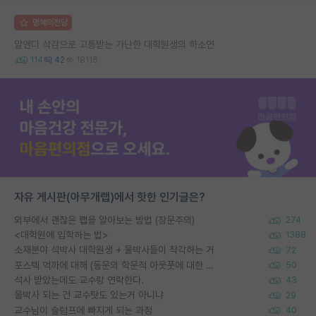
명예의전당
알앤디 삭감으로 고통받는 가난한 대학원생의 하소연
114
42
18115
자유 게시판(아무개랩)에서 핫한 인기글은?
외부에서 괜찮은 랩을 알아보는 방법 (장문주의)
274
<대학원에 입학하는 법>
1388
소재분야 석박사 대학원생 + 물박사들이 착각하는 거
72
포스텍 억까에 대해 (동문의 학문적 아웃풋에 대한 반박)
50
석사 받았는데도 교수랑 연락한다.
43
물박사 되는 건 교수탓도 있는거 아니냐
29
교수님이 슬럼프에 빠지게 되는 과정
40