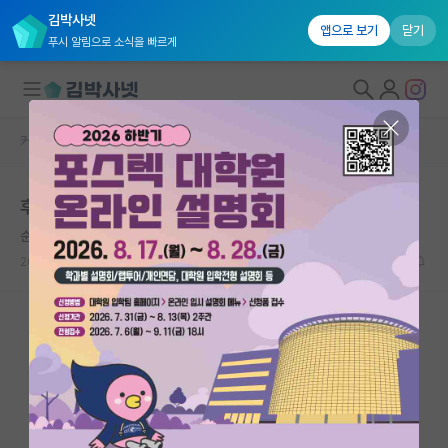
김박사넷
앱으로 보기
닫기
푸시 알림으로 소식을 빠르게
커뮤니티 홈
자유 게시판(아무개랩)
대학원생 모집
후배가 ai로 논문을 작성하는데, 이것도 방법일까요?
국내대학원 정보
순수한 존 폰 노이만
연구실&오픈랩
2026.05.15
23
8727
커뮤니티
커뮤니티 홈
전체글보기
베스트 게시판
IF 명예의전당