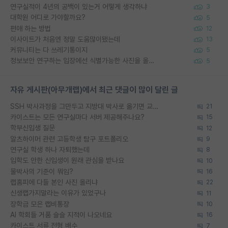
연구실적이 4년의 공백이 있는거 어떻게 생각하냐
3
대학원 어디로 가야할까요?
5
편애 하는 방법
12
이사이트가 처음엔 정말 도움많이됐는데
13
커뮤니티는 다 쓰레기통이지
5
정보보안 연구하는 입장에선 식별가능한 사진을 올리는건 비추이긴함
5
자유 게시판(아무개랩)에서 최근 댓글이 많이 달린 글
SSH 박사과정을 그만두고 지방대 박사로 옮기면 교수의 꿈은 끝일까요?
21
카이스트는 모든 연구실마다 서버 제공해주나요?
15
학부신입생 질문
12
알츠하이머 관련 고등학생 탐구 포트폴리오
9
연구실 학생 하나 자퇴했는데
8
입학도 안한 신입생이 원래 관심을 받나요
10
물박사의 기준이 뭐임?
16
랩홈피에 다들 본인 사진 올리냐
22
신생랩가지말라는 이유가 있었구나
11
장학금 모은 랩비통장
10
AI 학회들 거품 슬슬 지적이 나오네요
16
카이스트 서류 전형 배수
7