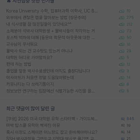
🔥 시선집중 핫한 인기글
Korea University 수학, 컴퓨터과학 이학사, UC Berkeley 산업공학 대학원 공학박사가 되는 것은 쉽지 않겠죠?
10
외부에서 괜찮은 랩을 알아보는 방법 (장문주의)
275
내 석사생활 참 많은일들이 있엇네요^^
212
소재분야 석박사 대학원생 + 물박사들이 착각하는 거
73
포스텍 억까에 대해 (동문의 학문적 아웃풋에 대한 반박)
50
교수님이 무서워요
16
물박사 되는 건 교수탓도 있는거 아니냐
29
대학원 어디로 가야할까요?
5
편애 하는 방법
12
졸업을 앞둔 박사수료생인데 아직도 출장다닙니다
3
이사이트가 처음엔 정말 도움많이됐는데
14
커뮤니티는 다 쓰레기통이지
6
정보보안 연구하는 입장에선 식별가능한 사진을 올리는건 비추이긴함
5
최근 댓글이 많이 달린 글
[무료] 2026 미국 대학원 유학 스타터팩 - 가이드북 & 합격자 컨택메일 템플릿
645
미박 탑스쿨 유학이 빡세진 이유
19
혹시 이정도 스펙이면 어느정도 잡고 준비해야하나요?
14
SSH 박사과정을 그만두고 지방대 박사로 옮기면 교수의 꿈은 끝일까요?
21