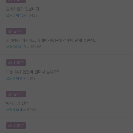
물박사일까 겁납니다...
7
13
8428
김GPT
자대에서 석사하고 타대박사왔는데 선후배 관계 놀란점..
26
13
15486
김GPT
보통 석사 인건비 얼마나 받나요?
3
9
5199
김GPT
박사과정 실적
4
4
8944
김GPT