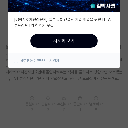
자유 게시판(아무개랩)
[김박사넷재팬라운지] 일본 DX 컨설팅 기업 취업을 위한 IT, AI
미국 유학 게시판
부트캠프 1기 참가자 모집
미국 대학원 합격 후기 게시판
자세히 보기
대학원생 모집 게시판
문과 쪽은 제가 잘 몰라서 패스하겠는데, 공학 쪽은 박사과정 하는 선배들이
진짜 엄청 힘들게 구르는걸 제가 소속된 연구실 뿐만 아니라 다른 연구실도
대학원 합격 후기 게시판
잠도 제대로 못이루고, 새벽에 교수님 전화 받아가며 힘들게 사는 걸 맨날 봐
하루 동안 이 컨텐츠 보지 않기
서요. 그리고 박사는 더군다나 자격이 안되면 졸업 자체가 어렵지 않나요?
연구실(PI) 홍보 게시판
차라리 어지간하면 2년에 졸업시켜주는 석사를 물석사로 칭한다면 모르겠는
데, 막상 물석사란 말은 거의 안쓰잖아요. 진짜 잘 모르겠어서 질문드려요.
석박사 채용 정보 게시판
임용 정보 게시판
학부 인턴 게시판
응원해요
공감해요
추천해요
궁금해요
별로에요
2
2
0
1
5
취업 게시판
임용 후기 게시판