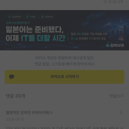
게시글 공유
PI 전용 게시판
인문사회 계열 게시판
특수/전문대학원 게시판
반도체/AI 게시판
장학금/장학생 게시판
카카오 계정과 연동하여 게시글에 달린
댓글 알람, 소식등을 빠르게 받아보세요
학술 정보 게시판
카카오로 시작하기
홍보 게시판
커리어
댓글 30개
댓글쓰기
유학교육
이벤트
열정적인 앙투안 라부아지에
2026.05.15
반도체 아카데미
일단 본인 연구실이나 본인이 본 다른 연구실 외에 다른 곳에 훨씬 편하게 사