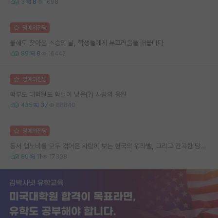
3
8
1698
명예의전당
올해도 찾아온 스승의 날, 학생들에게 부끄러움을 배웁니다
89
8
16442
명예의전당
학부도 대학원도 학벌이 낮은(?) 사람의 응원
435
37
88840
명예의전당
동서 랩노비를 모두 겪어온 사람이 보는 한국의 워라밸, 그리고 간곡한 당부의 말씀
89
11
17308