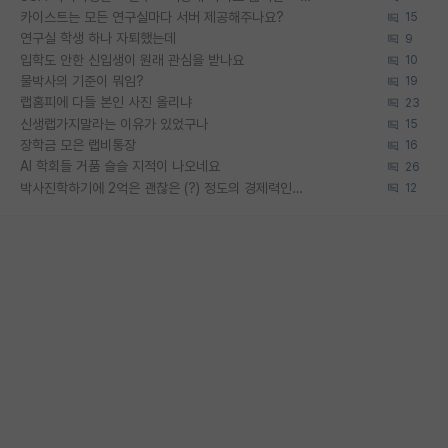
카이스트는 모든 연구실마다 서버 제공해주나요?
15
연구실 학생 하나 자퇴했는데
9
입학도 안한 신입생이 원래 관심을 받나요
10
물박사의 기준이 뭐임?
19
랩홈피에 다들 본인 사진 올리냐
23
신생랩가지말라는 이유가 있었구나
15
장학금 모은 랩비통장
16
AI 학회들 거품 슬슬 지적이 나오네요
26
박사진학하기에 2억은 괜찮은 (?) 정도의 경제력인가요
12