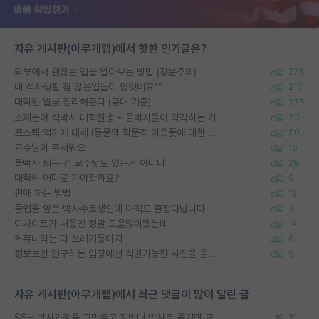
자유 게시판(아무개랩)에서 핫한 인기글은?
외부에서 괜찮은 랩을 알아보는 방법 (장문주의)
275
내 석사생활 참 많은일들이 있엇네요^^
212
대학원 월급 정리해준다 (공대 기준)
275
소재분야 석박사 대학원생 + 물박사들이 착각하는 거
73
포스텍 억까에 대해 (동문의 학문적 아웃풋에 대한 반박)
50
교수님이 무서워요
16
물박사 되는 건 교수탓도 있는거 아니냐
29
대학원 어디로 가야할까요?
5
편애 하는 방법
12
졸업을 앞둔 박사수료생인데 아직도 출장다닙니다
3
이사이트가 처음엔 정말 도움많이됐는데
14
커뮤니티는 다 쓰레기통이지
6
정보보안 연구하는 입장에선 식별가능한 사진을 올리는건 비추이긴함
5
자유 게시판(아무개랩)에서 최근 댓글이 많이 달린 글
SSH 박사과정을 그만두고 지방대 박사로 옮기면 교수의 꿈은 끝일까요?
21