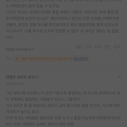
는 대학원생이 많이 있을 수 있구요.
재팬라운지 🌸
그리고 '박사는 자격이 안되면 졸업 자체가 어렵다' 고하지만, 진짜 졸업 못
한 대학원생 보신적 있나요? 개인사정이나 본인이 다른 진로를 선택한거면
모를까, 본인도 정말 박사를 받고싶어하고 평균 졸업연한을 훌쩍 넘겼는데
지도교수가 '너를 박사로 도저히 인정할 수 없다' 고 내치는 경우는 잘 없습
니다.
1
0
6
1
0
대댓글 1개
대댓글 쓰기
해당 댓글을 보려면 로그인이 필요합니다.
로그인하기
언짢은 로버트 후크
2026.05.15
그런 말이 왜 나오겠니 다 같은 기준으로 졸업하는 게 아니라 상대적으로 많
이 부족해도 졸업하는 사람들이 있으니 그렇겠지.
석사 2년은 물 불 따질것도 없어서 굳이 물석사란 말을 안쓰지. 석사에 대한
기대치가 높지도 않고.
근데 박사도 어찌됐든 열심히만 하면 누구나 졸업 가능한데 대학원에 6년씩
하다 보면 사람마다 능력치 편차가 엄청 커짐