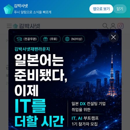
김박사넷
앱으로 보기
닫기
푸시 알림으로 소식을 빠르게
커뮤니티 홈
자유 게시판(아무개랩)
대학원생 모집
본문이 수정되지 않는 박제글입니다.
국내대학원 정보
근데 물박사란게 왜 존재하는거에요?
연구실&오픈랩
쑥스러운 박경리
커뮤니티
2026.05.15
30
14220
커뮤니티 홈
전체글보기
베스트 게시판
IF 명예의전당