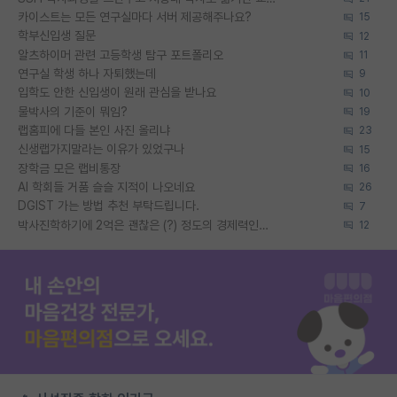
카이스트는 모든 연구실마다 서버 제공해주나요?
15
학부신입생 질문
12
알츠하이머 관련 고등학생 탐구 포트폴리오
11
연구실 학생 하나 자퇴했는데
9
입학도 안한 신입생이 원래 관심을 받나요
10
물박사의 기준이 뭐임?
19
랩홈피에 다들 본인 사진 올리냐
23
신생랩가지말라는 이유가 있었구나
15
장학금 모은 랩비통장
16
AI 학회들 거품 슬슬 지적이 나오네요
26
DGIST 가는 방법 추천 부탁드립니다.
7
박사진학하기에 2억은 괜찮은 (?) 정도의 경제력인가요
12