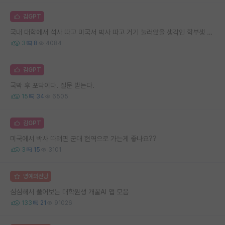
김GPT
국내 대학에서 석사 따고 미국서 박사 따고 거기 눌러앉을 생각인 학부생 따리입니다.
3
8
4084
김GPT
국박 후 포닥이다. 질문 받는다.
15
34
6505
김GPT
미국에서 박사 따려면 군대 현역으로 가는게 좋나요??
3
15
3101
명예의전당
심심해서 풀어보는 대학원생 개꿀AI 앱 모음
133
21
91026