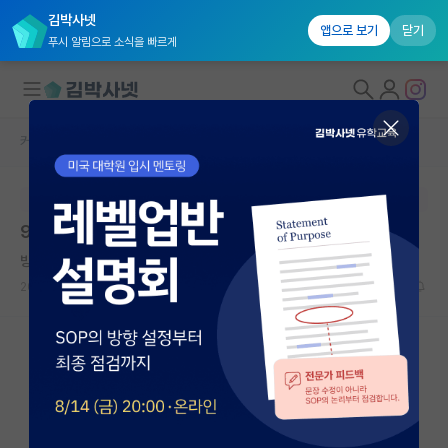
김박사넷
앱으로 보기
닫기
푸시 알림으로 소식을 빠르게
커뮤니티 홈
미국 유학 게시판
대학원생 모집
본문이 수정되지 않는 박제글입니다.
국내대학원 정보
98년생 미국 direct PhD 조언 부탁드립니다
연구실&오픈랩
방정맞은 마르셀 프루스트
커뮤니티
2026.05.14
19
2386
커뮤니티 홈
전체글보기
베스트 게시판
IF 명예의전당