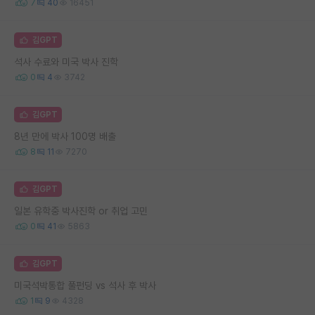
7
40
16451
김GPT
석사 수료와 미국 박사 진학
0
4
3742
김GPT
8년 만에 박사 100명 배출
8
11
7270
김GPT
일본 유학중 박사진학 or 취업 고민
0
41
5863
김GPT
미국석박통합 풀펀딩 vs 석사 후 박사
1
9
4328