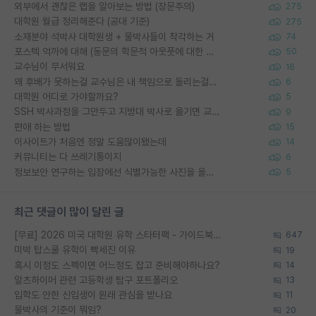
외부에서 괜찮은 랩을 알아보는 방법 (장문주의)
275
대학원 월급 정리해준다 (공대 기준)
275
소재분야 석박사 대학원생 + 물박사들이 착각하는 거
74
포스텍 억까에 대해 (동문의 학문적 아웃풋에 대한 반박)
50
교수님이 무서워요
16
왜 후배가 못하는걸 교수님은 내 책임으로 돌리는걸까요?
6
대학원 어디로 가야할까요?
5
SSH 박사과정을 그만두고 지방대 박사로 옮기면 교수의 꿈은 끝일까요?
9
편애 하는 방법
15
이사이트가 처음엔 정말 도움많이됐는데
14
커뮤니티는 다 쓰레기통이지
6
정보보안 연구하는 입장에선 식별가능한 사진을 올리는건 비추이긴함
5
최근 댓글이 많이 달린 글
[무료] 2026 미국 대학원 유학 스타터팩 - 가이드북 & 합격자 컨택메일 템플릿
647
미박 탑스쿨 유학이 빡세진 이유
19
혹시 이정도 스펙이면 어느정도 잡고 준비해야하나요?
14
알츠하이머 관련 고등학생 탐구 포트폴리오
13
입학도 안한 신입생이 원래 관심을 받나요
11
물박사의 기준이 뭐임?
20