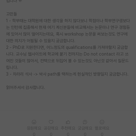
입니다 ㅠ
PI 전용 게시판
고민들
1 - 학부때는 대학원에 대한 생각을 하지 않다보니 학점이나 학부연구생보다
인문사회 계열 게시판
는 인턴에 집중해서 현재 여기 계신분들에 비교해서는 논문이나 연구 경험등
특수/전문대학원 게시판
에 있어서 많이 떨어지는데요, 혹시 workshop 논문을 써보는것도 연구에
대한 의지가 어필될 수 있을지 궁금합니다.
반도체/AI 게시판
2 - PhD로 지원한다면, 어느정도의 qualifications를 가져야할지 궁금합
니다. 교수님 웹사이트에 학교에 붙기 전까지는 Do not contact 라고 쓰
장학금/장학생 게시판
여진 것들이 많아서, 컨택으로 뒤집어 볼 수 있는것도 아닌것 같아서 질문드
립니다.
학술 정보 게시판
3 - 차라리 석사 -> 박사 path를 택하는게 현실적인 방향일지 궁금합니다.
홍보 게시판
읽어주셔서 감사합니다.
커리어
유학교육
이벤트
응원해요
공감해요
추천해요
궁금해요
별로에요
반도체 아카데미
0
0
0
0
0