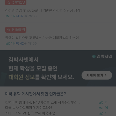
명예의전당
신생랩 졸업 후 output에 기반한 신생랩 장단점 정리
112
37
79172
명예의전당
알앤디 삭감으로 고통받는 가난한 대학원생의 하소연
114
42
18155
미국 유학 게시판에서 핫한 인기글은?
컨택이후 랩매니저, PhD학생들 소개 시켜주신거면 거의 컨펌에 가깝나요?
2
미국 박사 가능할까요 가이드라인
16
캐나다 박사 vs 한국 박사 미국 취업
1