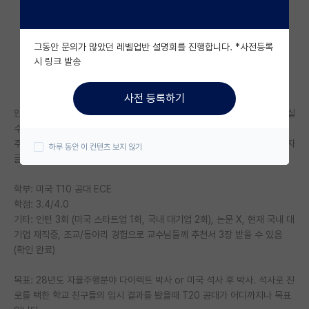
자유 게시판(아무개랩)
그동안 문의가 많았던 레벨업반 설명회를 진행합니다. *사전등록
미국 유학 게시판
시 링크 발송
미국 대학원 합격 후기 게시판
사전 등록하기
대학원생 모집 게시판
안녕하세요, 도저히 감이 잡히지 않아서 읽으시기에 많이 부족하다고 느끼실
수도 있는점 양해 부탁드리겠습니다.
대학원 합격 후기 게시판
주변에는 모두 인더스트리로 진로를 정한 사람들이 많아서, 의견을 여쭙고자
하루 동안 이 컨텐츠 보지 않기
글 올립니다.
연구실(PI) 홍보 게시판
학부: 미국 T10 공대 ECE
석박사 채용 정보 게시판
학점: 3.4/4.0
기타: 인턴 3회 (미국 스타트업 1회, 국내 대기업 2회), 논문 X, 현재 국내 대
임용 정보 게시판
기업 재직중, 조교/동아리 경험으로 교수님들께 추천서 3장 받을 수 있음
학부 인턴 게시판
(확인 완료)
취업 게시판
목표: 28년도 자율주행분야 다이렉트 박사 or 미국 석사 후 박사. 석사로 진
로를 택한 학교 친구들의 입시 결과를 봤을때 T20 공대가 어디까지나 목표
임용 후기 게시판