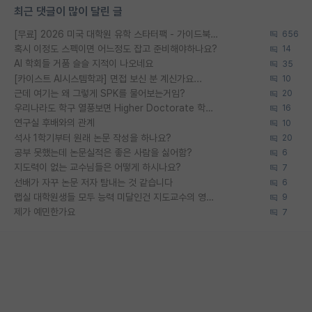
최근 댓글이 많이 달린 글
[무료] 2026 미국 대학원 유학 스타터팩 - 가이드북 & 합격자 컨택메일 템플릿
656
혹시 이정도 스펙이면 어느정도 잡고 준비해야하나요?
14
AI 학회들 거품 슬슬 지적이 나오네요
35
[카이스트 AI시스템학과] 면접 보신 분 계신가요...
10
근데 여기는 왜 그렇게 SPK를 물어보는거임?
20
우리나라도 학구 열풍보면 Higher Doctorate 학위가 필요하다고 봅니다.
16
연구실 후배와의 관계
10
석사 1학기부터 원래 논문 작성을 하나요?
20
공부 못했는데 논문실적은 좋은 사람을 싫어함?
6
지도력이 없는 교수님들은 어떻게 하시나요?
7
선배가 자꾸 논문 저자 탐내는 것 같습니다
6
랩실 대학원생들 모두 능력 미달인건 지도교수의 영향 아닌가?
9
제가 예민한가요
7