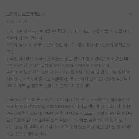
노래하는 소크라테스
2026.03.30
작성 해준 것으로만 보았을 땐 T30이아니라 어드미션을 받을 수 있을지 가
능할까 의문이 듭니다.
학점이 수/차석, 논문이 있는 것도 아니고, 대가 추천서가 있는거 같지도 않
구요.
미국인 다이렉트 박사로 온 애들도 많은 경우가 연구 경력은 최소 2년+대가
추천서+미국 내에서 유명한 학위 정도의 스펙으로 지원합니다.
또한, 바이오의 경우 오퍼 갯수가 엄청 줄어서 경쟁이 타 과에 비해 훨씬 어
려워졌다고 생각이 들구요. 예를들어, 몇년전까지 오퍼 20~30개 주던걸 1
0개 이하로 줄 정도로 상황이 낙관적이지 않습니다.
미국 입시가 스펙 줄 세우기는 아니라고 하지만.... 객관적으로 작성해준 것
으로 만 봤을땐 strong candidate는 아니라고 생각이 많이 듭니다. (어떤
연구경험을 하셨는지, 어떤 비전을 가지셨는지 모르니 정확한 판단은 어렵구
요.) T30정도라는 표현을 쓰는 걸보니 그 아래로 낮출 생각은 없어 보이
니... 눈을 더 낮추거나 석사까지 하고 오지 않는 이상 이번 입시는 많이 어려
우실 것으로 생각됩니다.