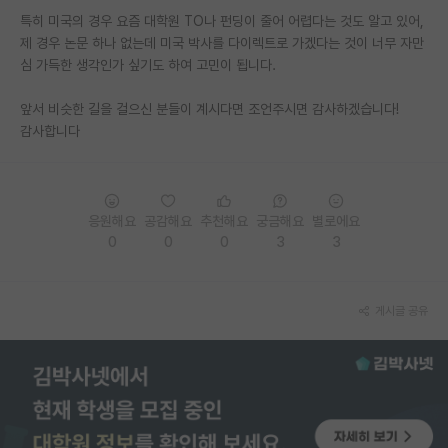
특히 미국의 경우 요즘 대학원 TO나 펀딩이 줄어 어렵다는 것도 알고 있어,
PI 전용 게시판
제 경우 논문 하나 없는데 미국 박사를 다이렉트로 가겠다는 것이 너무 자만
심 가득한 생각인가 싶기도 하여 고민이 됩니다.
인문사회 계열 게시판
앞서 비슷한 길을 걸으신 분들이 계시다면 조언주시면 감사하겠습니다!
특수/전문대학원 게시판
감사합니다
반도체/AI 게시판
장학금/장학생 게시판
응원해요
공감해요
추천해요
궁금해요
별로에요
학술 정보 게시판
0
0
0
3
3
홍보 게시판
커리어
게시글 공유
유학교육
이벤트
반도체 아카데미