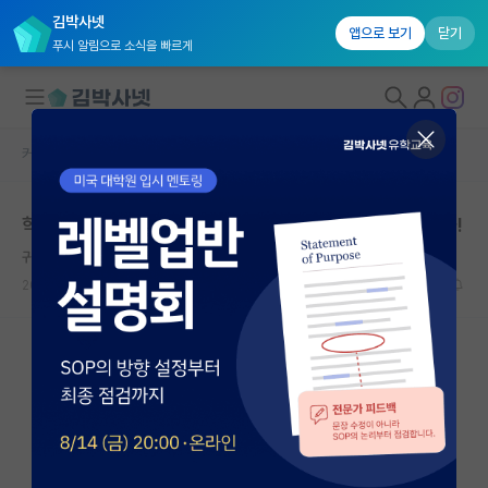
김박사넷
앱으로 보기
닫기
푸시 알림으로 소식을 빠르게
커뮤니티 홈
미국 유학 게시판
대학원생 모집
학부 졸업 후 다이렉트 미국 박사 관련 고견을 여쭙습니다!
국내대학원 정보
귀여운 노엄 촘스키
연구실&오픈랩
2026.03.30
27
4262
커뮤니티
커뮤니티 홈
전체글보기
베스트 게시판
IF 명예의전당