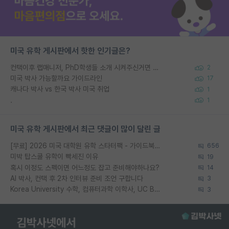
미국 유학 게시판에서 핫한 인기글은?
컨택이후 랩매니저, PhD학생들 소개 시켜주신거면 거의 컨펌에 가깝나요?
2
미국 박사 가능할까요 가이드라인
17
캐나다 박사 vs 한국 박사 미국 취업
1
.
1
미국 유학 게시판에서 최근 댓글이 많이 달린 글
[무료] 2026 미국 대학원 유학 스타터팩 - 가이드북 & 합격자 컨택메일 템플릿
656
미박 탑스쿨 유학이 빡세진 이유
19
혹시 이정도 스펙이면 어느정도 잡고 준비해야하나요?
14
AI 박사, 컨택 후 2차 인터뷰 준비 조언 구합니다
3
Korea University 수학, 컴퓨터과학 이학사, UC Berkeley 산업공학 대학원 공학박사가 되는 것은 쉽지 않겠죠?
3