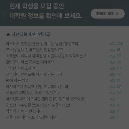
🔥 시선집중 핫한 인기글
외부에서 괜찮은 랩을 알아보는 방법 (장문주의)
280
교수들 원래 말바꾸는게 일상인가요?
16
소재분야 석박사 대학원생 + 물박사들이 착각하는 거
79
말바꾸기 하는 교수는 피하세요
56
대학원 자퇴 2년 후
114
교수님이 슬럼프에 빠지게 되는 과정
42
편애 하는 방법
17
이사이트가 처음엔 정말 도움많이됐는데
27
신생랩가지말라는 이유가 있었구나
24
박사진학하기에 2억은 괜찮은 (?) 정도의 경제력인가요
9
K 전전 교수님들 랩실 어떤지 질문드려요!
5
막학기 자퇴 고민됩니다
3
서울대는 하버드보다 명문이지만
7