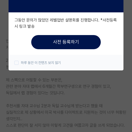
자유 게시판(아무개랩)
그동안 문의가 많았던 레벨업반 설명회를 진행합니다. *사전등록
미국 유학 게시판
시 링크 발송
미국 대학원 합격 후기 게시판
안녕하세요,
사전 등록하기
대학원생 모집 게시판
저는 현재 YK 중 한 학교에 재학 중인 학부생입니다.
대학원 합격 후기 게시판
27년 9월 학기에 다이렉트로 미국 박사 유학을 생각하고 있습니다.
하루 동안 이 컨텐츠 보지 않기
분야는 바이오쪽이고 현재 학점은 미국 4.0 기준 3.6 정도 입니다.
연구실(PI) 홍보 게시판
제 스펙으로 어필할 수 있는 부분은,
석박사 채용 정보 게시판
관련 분야 자대 랩에서 6개월간 학부연구생으로 연구 경험이 있고,
독일에서 랩 경험이 있다는 것입니다.
임용 정보 게시판
학부 인턴 게시판
추천서를 자대 교수님 2분과 독일 교수님께 받는다고 했을 때
실질적으로 제 상황에서 미국 박사를 다이렉트로 지원하는 것이 너무 허황된
취업 게시판
생각인지..
스스로 판단이 잘 서지 않아 이렇게 고견을 여쭙고자 글을 쓰게 되었습니다.
임용 후기 게시판