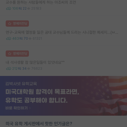
교수를 원하는 사람들에게 하는 아조씨의 조언
106
22
25183
명예의전당
연구-교육에 열정을 잃은 공대 교수님들께 드리는 시니컬한 메세지...(ㅂㄷㅂㄷ)
463
70
61321
명예의전당
내 석사생활 참 많은일들이 있엇네요^^
212
34
76623
미국 유학 게시판에서 핫한 인기글은?