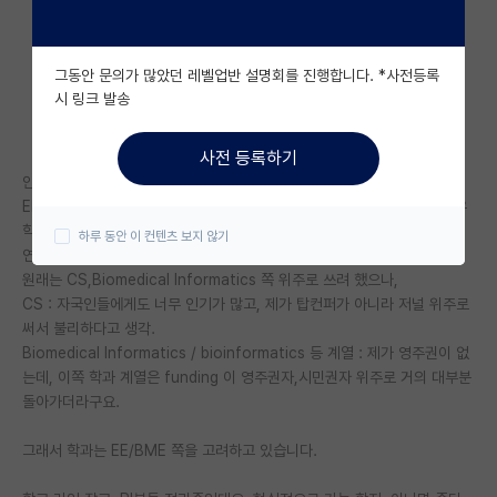
자유 게시판(아무개랩)
그동안 문의가 많았던 레벨업반 설명회를 진행합니다. *사전등록
미국 유학 게시판
시 링크 발송
미국 대학원 합격 후기 게시판
사전 등록하기
대학원생 모집 게시판
안녕하세요.
EE / BME (Biomedical Engineering) 쪽으로 27년 9월 입학 목표로 유
대학원 합격 후기 게시판
학 준비중입니다.
하루 동안 이 컨텐츠 보지 않기
연구분야는 vision AI + Medical 쪽입니다.
연구실(PI) 홍보 게시판
원래는 CS,Biomedical Informatics 쪽 위주로 쓰려 했으나,
CS : 자국인들에게도 너무 인기가 많고, 제가 탑컨퍼가 아니라 저널 위주로
석박사 채용 정보 게시판
써서 불리하다고 생각.
Biomedical Informatics / bioinformatics 등 계열 : 제가 영주권이 없
임용 정보 게시판
는데, 이쪽 학과 계열은 funding 이 영주권자,시민권자 위주로 거의 대부분
학부 인턴 게시판
돌아가더라구요.
취업 게시판
그래서 학과는 EE/BME 쪽을 고려하고 있습니다.
임용 후기 게시판