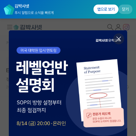
김박사넷
앱으로 보기
닫기
푸시 알림으로 소식을 빠르게
커뮤니티 홈
미국 유학 게시판
대학원생 모집
본문이 수정되지 않는 박제글입니다.
국내대학원 정보
EE/BME 학교 선정 도움 부탁 드립니다.
연구실&오픈랩
정직한 존 롤스
커뮤니티
2026.05.08
20
1785
커뮤니티 홈
전체글보기
베스트 게시판
IF 명예의전당