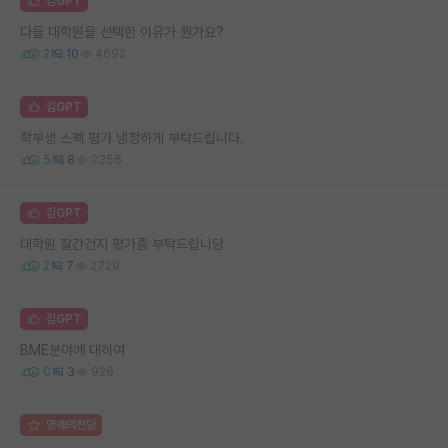
김GPT
다들 대학원을 선택한 이유가 뭔가요?
2
10
4692
김GPT
학부생 스펙 평가 냉정하게 부탁드립니다.
5
8
2355
김GPT
대학원 잘간건지 평가좀 부탁드립니당
2
7
2729
김GPT
BME분야에 대하여
0
3
926
명예의전당