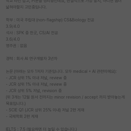
학교 라인 잡고, PI분들 정리중인데요, 현실적으로 가능 할지, 아니면 좀더
넓혀야할지 고민중입니다.
PI 전용 게시판
학부 : 미국 주립대 (non-flagship) CS&Biology 전공
인문사회 계열 게시판
3.9/4.0
특수/전문대학원 게시판
석사 : SPK 중 한곳, CS/AI 전공
3.6/4.0
반도체/AI 게시판
영주권 : 없음
장학금/장학생 게시판
경력 : 회사 AI 연구개발자 3년차
학술 정보 게시판
논문 (아래는 모두 1저자 기준입니다. 모두 medical + AI 관련이에요):
- JCR 상위 1% 이내 저널, review 중
홍보 게시판
- JCR 상위 1% 이내 저널, review 중
- JCR 상위 5% 저널, revision 중
커리어
(위 3개는 12월 원서 전까지는 minor revision / accept 까지 받아놓는게
유학교육
목표입니다.)
- SCIE Q1 (JCR 상위 25% 이내) 저널 2편 게재
이벤트
- 국제학회 2편 게재
반도체 아카데미
IELTS : 7.5 (필요하면 더 높일 수 있습니다.)