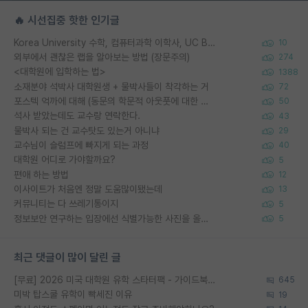
🔥 시선집중 핫한 인기글
Korea University 수학, 컴퓨터과학 이학사, UC Berkeley 산업공학 대학원 공학박사가 되는 것은 쉽지 않겠죠?
10
외부에서 괜찮은 랩을 알아보는 방법 (장문주의)
274
<대학원에 입학하는 법>
1388
소재분야 석박사 대학원생 + 물박사들이 착각하는 거
72
포스텍 억까에 대해 (동문의 학문적 아웃풋에 대한 반박)
50
석사 받았는데도 교수랑 연락한다.
43
물박사 되는 건 교수탓도 있는거 아니냐
29
교수님이 슬럼프에 빠지게 되는 과정
40
대학원 어디로 가야할까요?
5
편애 하는 방법
12
이사이트가 처음엔 정말 도움많이됐는데
13
커뮤니티는 다 쓰레기통이지
5
정보보안 연구하는 입장에선 식별가능한 사진을 올리는건 비추이긴함
5
최근 댓글이 많이 달린 글
[무료] 2026 미국 대학원 유학 스타터팩 - 가이드북 & 합격자 컨택메일 템플릿
645
미박 탑스쿨 유학이 빡세진 이유
19