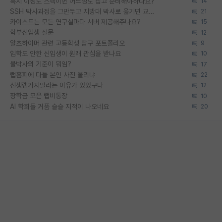
혹시 이정도 스펙이면 어느정도 잡고 준비해야하나요?
14
SSH 박사과정을 그만두고 지방대 박사로 옮기면 교수의 꿈은 끝일까요?
21
카이스트는 모든 연구실마다 서버 제공해주나요?
15
학부신입생 질문
12
알츠하이머 관련 고등학생 탐구 포트폴리오
9
입학도 안한 신입생이 원래 관심을 받나요
10
물박사의 기준이 뭐임?
17
랩홈피에 다들 본인 사진 올리냐
22
신생랩가지말라는 이유가 있었구나
12
장학금 모은 랩비통장
10
AI 학회들 거품 슬슬 지적이 나오네요
20