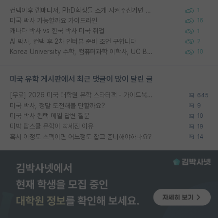
컨택이후 랩매니저, PhD학생들 소개 시켜주신거면 거의 컨펌에 가깝나요?
1
미국 박사 가능할까요 가이드라인
16
캐나다 박사 vs 한국 박사 미국 취업
1
AI 박사, 컨택 후 2차 인터뷰 준비 조언 구합니다
2
Korea University 수학, 컴퓨터과학 이학사, UC Berkeley 산업공학 대학원 공학박사가 되는 것은 쉽지 않겠죠?
10
미국 유학 게시판에서 최근 댓글이 많이 달린 글
[무료] 2026 미국 대학원 유학 스타터팩 - 가이드북 & 합격자 컨택메일 템플릿
645
미국 박사, 정말 도전해볼 만할까요?
9
미국 박사 컨택 메일 답변 질문
10
미박 탑스쿨 유학이 빡세진 이유
19
혹시 이정도 스펙이면 어느정도 잡고 준비해야하나요?
14