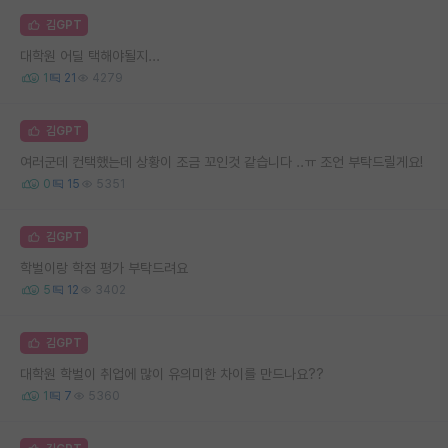
김GPT
대학원 어딜 택해야될지...
1
21
4279
김GPT
여러군데 컨택했는데 상황이 조금 꼬인것 같습니다 ..ㅠ 조언 부탁드릴게요!
0
15
5351
김GPT
학벌이랑 학점 평가 부탁드려요
5
12
3402
김GPT
대학원 학벌이 취업에 많이 유의미한 차이를 만드나요??
1
7
5360