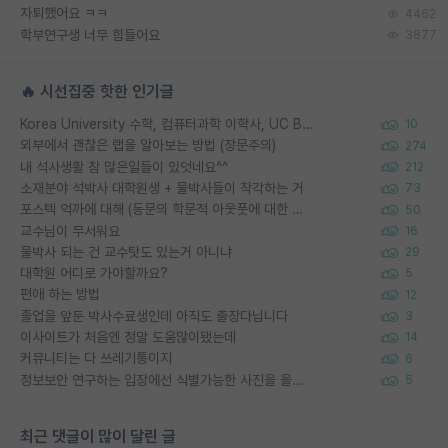
자퇴했어요 ㅋㅋ
4462
학부연구생 너무 힘들어요
3877
🔥 시선집중 핫한 인기글
Korea University 수학, 컴퓨터과학 이학사, UC Berkeley 산업공학 대학원 공학박사가 되는 것은 쉽지 않겠죠?
10
외부에서 괜찮은 랩을 알아보는 방법 (장문주의)
274
내 석사생활 참 많은일들이 있엇네요^^
212
소재분야 석박사 대학원생 + 물박사들이 착각하는 거
73
포스텍 억까에 대해 (동문의 학문적 아웃풋에 대한 반박)
50
교수님이 무서워요
16
물박사 되는 건 교수탓도 있는거 아니냐
29
대학원 어디로 가야할까요?
5
편애 하는 방법
12
졸업을 앞둔 박사수료생인데 아직도 출장다닙니다
3
이사이트가 처음엔 정말 도움많이됐는데
14
커뮤니티는 다 쓰레기통이지
6
정보보안 연구하는 입장에선 식별가능한 사진을 올리는건 비추이긴함
5
최근 댓글이 많이 달린 글