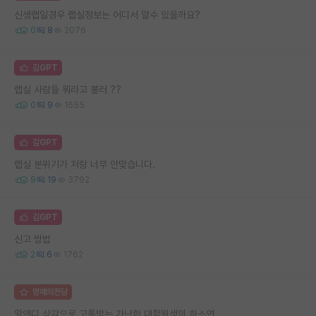
신생랩일경우 랩실정보는 어디서 알수 있을까요?
0
8
2076
김GPT
랩실 사람들 뭐라고 불러 ??
0
9
1655
김GPT
랩실 분위기가 저랑 너무 안맞습니다.
9
19
3792
김GPT
신고 방법
2
6
1762
명예의전당
알앤디 삭감으로 고통받는 가난한 대학원생의 하소연