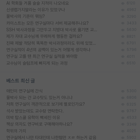
AI 학회들 거품 슬슬 지적이 나오네요
6120
신생랩가지말라는 이유가 있었구나
4962
물박사의 기준이 뭐임?
3290
카이스트는 모든 연구실마다 서버 제공해주나요?
3433
SSH 박사과정을 그만두고 지방대 박사로 옮기면 교수의 꿈은 끝일까요?
5630
제가 자대 교수님께 무례하게 행동한 걸까요?
8821
진짜 제발 적당히 똑똑한 박사과정이라도 위에 있었으면..
6701
연구실적이 4년의 공백이 있는거 어떻게 생각하냐
5796
연구실 고를 땐 최근 연구실 실적을 봐야함
4011
교수님이 슬럼프에 빠지게 되는 과정
6510
베스트 최신 글
애인이 연구실에 간식
5300
물박사 되는 건 교수탓도 있는거 아니냐
6806
저희 연구실이 객관적으로 보기에 별로인가요?
6325
석사 받았는데도 교수랑 연락한다.
9767
미박 탑스쿨 유학이 빡세진 이유
4533
책상 의자도 연구비로 구매해야하나요?
3349
학위의 가치
4025
연구실에서 나만 타대인데 나한템만 ㅈㄹ 하는거 같음
5902