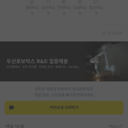
응원해요
공감해요
추천해요
궁금해요
별로에요
PI 전용 게시판
5
3
4
0
3
인문사회 계열 게시판
특수/전문대학원 게시판
게시글 공유
반도체/AI 게시판
장학금/장학생 게시판
학술 정보 게시판
홍보 게시판
커리어
카카오 계정과 연동하여 게시글에 달린
댓글 알람, 소식등을 빠르게 받아보세요
유학교육
카카오로 시작하기
이벤트
반도체 아카데미
댓글 15개
댓글쓰기