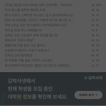
[무료] 2026 미국 대학원 유학 스타터팩 - 가이드북 & 합격자 컨택메일 템플릿
645
미박 탑스쿨 유학이 빡세진 이유
19
혹시 이정도 스펙이면 어느정도 잡고 준비해야하나요?
14
SSH 박사과정을 그만두고 지방대 박사로 옮기면 교수의 꿈은 끝일까요?
21
카이스트는 모든 연구실마다 서버 제공해주나요?
15
연구실 학생 하나 자퇴했는데
9
입학도 안한 신입생이 원래 관심을 받나요
10
물박사의 기준이 뭐임?
19
랩홈피에 다들 본인 사진 올리냐
23
신생랩가지말라는 이유가 있었구나
15
장학금 모은 랩비통장
16
AI 학회들 거품 슬슬 지적이 나오네요
26
박사진학하기에 2억은 괜찮은 (?) 정도의 경제력인가요
12