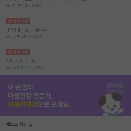
114
42
18136
명예의전당
미국빅테크 vs 인서울교수
22
85
42334
명예의전당
일을 잘 한다는 것.
236
17
29006
베스트 최신 글