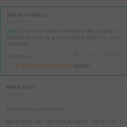
재팬라운지 🌸
공허한 에이다 러브레이스
2026.06.03
교수님이 시켜서 만든게 아니라 학생들이 자체로 만든 랩비는 또
BEST
처음 들어보네요 ㅋㅋㅋ 그냥 랩 내에서 자체적으로 문제제기 하고, 교수님
께 보고하세요.
0
0
5
0
0
대댓글 1개
대댓글 쓰기
해당 댓글을 보려면 로그인이 필요합니다.
로그인하기
쩨쩨한 칼 세이건
2026.06.02
ㄷㄷ
영수증까진 솔직히 다 보이긴 어려워도
액샐 내의 금액과 사용처 기입은 명확히 해놔야할텐데.. 공적인 일이 아닌 사