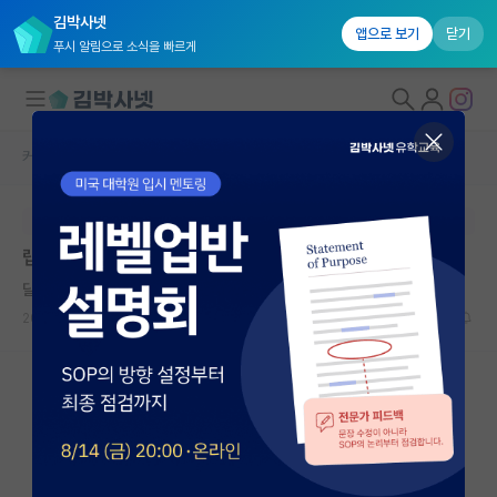
김박사넷
앱으로 보기
닫기
푸시 알림으로 소식을 빠르게
커뮤니티 홈
베스트 게시판
대학원생 모집
본문이 수정되지 않는 박제글입니다.
국내대학원 정보
랩비 신고하는 게 맞을까요?
연구실&오픈랩
달리는 라이프니츠
커뮤니티
2026.06.02
15
6833
커뮤니티 홈
전체글보기
베스트 게시판
IF 명예의전당