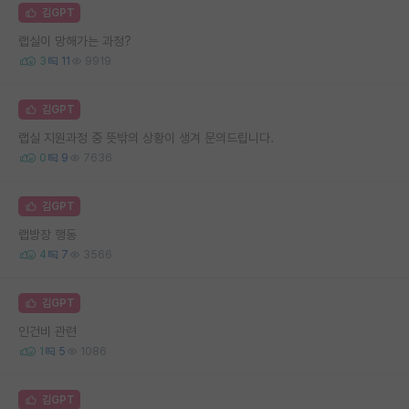
김GPT
랩실이 망해가는 과정?
3
11
9919
김GPT
랩실 지원과정 중 뜻밖의 상황이 생겨 문의드립니다.
0
9
7636
김GPT
랩방장 행동
4
7
3566
김GPT
인건비 관련
1
5
1086
김GPT