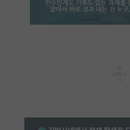
.
응원해요
15