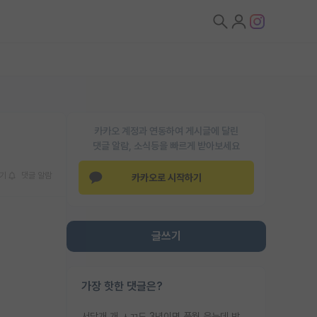
카카오 계정과 연동하여 게시글에 달린
댓글 알람, 소식등을 빠르게 받아보세요
기
댓글 알람
카카오로 시작하기
글쓰기
가장 핫한 댓글은?
서당개 개 ㅅㄲ도 3년이면 풍월 읊는데 박사 5년 이상 대리고 있으면서 물된건 교수 탓 맞는ㄱ게 거기가 서당이 아니란 소리임