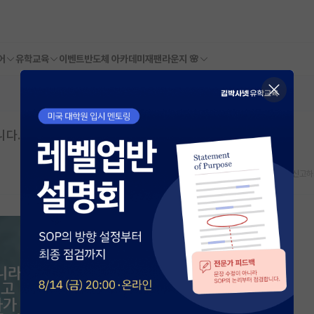
어
유학교육
이벤트
반도체 아카데미
재팬라운지 🌸
니다.
스크랩
신고하