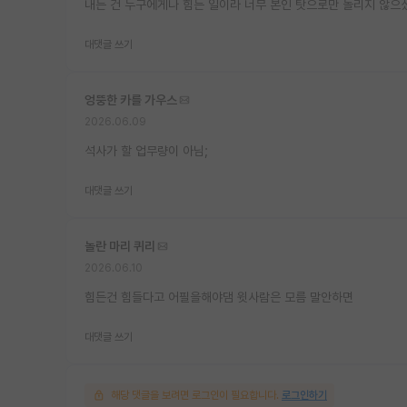
내는 건 누구에게나 힘든 일이라 너무 본인 탓으로만 돌리지 않으
대댓글 쓰기
엉뚱한 카를 가우스
2026.06.09
석사가 할 업무량이 아님;
대댓글 쓰기
놀란 마리 퀴리
2026.06.10
힘든건 힘들다고 어필을해야댐 윗사람은 모름 말안하면
대댓글 쓰기
해당 댓글을 보려면 로그인이 필요합니다.
로그인하기