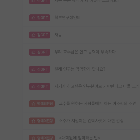
저는 논문 해석이 왜 이렇게 느릴까요?
김GPT
학부연구생인데
김GPT
재능
김GPT
우리 교수님은 연구 능력이 부족하다
김GPT
원래 연구는 막막한게 맞나요?
김GPT
자기가 하고싶은 연구분야로 가야한다고 다들 그
김GPT
교수를 원하는 사람들에게 하는 아조씨의 조언
명예의전당
소주가 지껄이는 김박사넷에 대한 감상
명예의전당
<대학원에 입학하는 법>
명예의전당