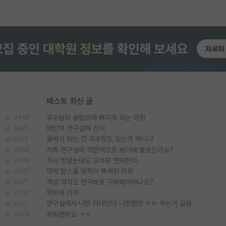
베스트 최신 글
교수님이 슬럼프에 빠지게 되는 과정
5448
애인이 연구실에 간식
6820
물박사 되는 건 교수탓도 있는거 아니냐
6197
저희 연구실이 객관적으로 보기에 별로인가요?
3966
석사 받았는데도 교수랑 연락한다.
3509
미박 탑스쿨 유학이 빡세진 이유
5767
책상 의자도 연구비로 구매해야하나요?
8871
학위의 가치
6732
연구실에서 나만 타대인데 나한템만 ㅈㄹ 하는거 같음
5821
자퇴했어요 ㅋㅋ
4076