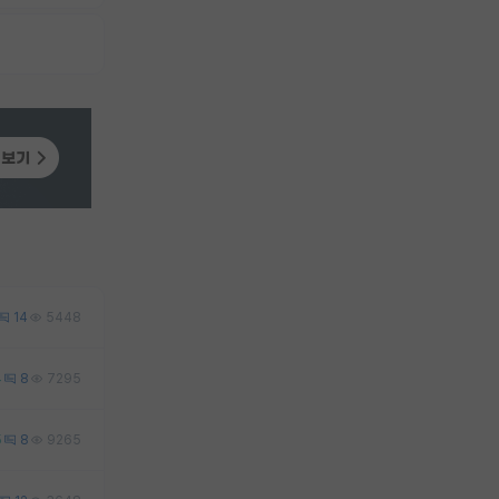
14
5448
4
8
7295
5
8
9265