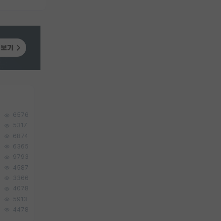
6576
5317
6874
6365
9793
4587
3366
4078
5913
4478