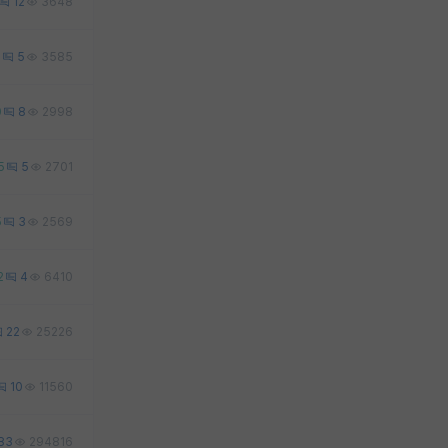
12
3648
3
5
3585
0
8
2998
5
5
2701
5
3
2569
2
4
6410
22
25226
10
11560
83
294816