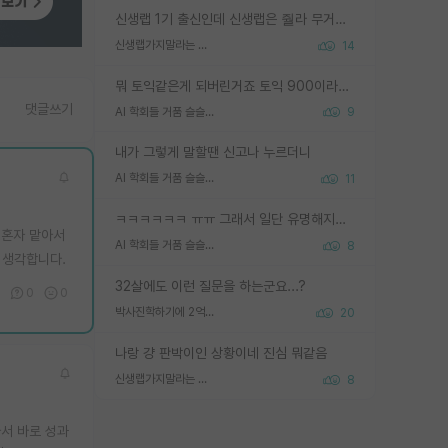
신생랩 1기 출신인데 신생랩은 줠라 무거운 바벨 같은거임. 들면 대박인데 못들면 깔려 죽음. 아무도 알려주지 않는 환경에서 자생해야하지만, 일단 살아남았다면 그 어떤 사람보다 악착같고 생존력 높은 사람으로 거듭날 수 있음
신생랩가지말라는 이유가 있었구나
14
뭐 토익같은게 되버린거죠 토익 900이라고 영어잘하는건 아닙니다만 잘하는사람은 다 900을 넘는 그런
댓글쓰기
AI 학회들 거품 슬슬 지적이 나오네요
9
내가 그렇게 말할땐 신고나 누르더니
AI 학회들 거품 슬슬 지적이 나오네요
11
ㅋㅋㅋㅋㅋㅋ ㅠㅠ 그래서 일단 유명해지는게 중요한거같습니다
 혼자 맡아서
AI 학회들 거품 슬슬 지적이 나오네요
8
 생각합니다.
32살에도 이런 질문을 하는군요...?
0
0
박사진학하기에 2억은 괜찮은 (?) 정도의 경제력인가요
20
나랑 걍 판박이인 상황이네 진심 뭐같음
신생랩가지말라는 이유가 있었구나
8
아서 바로 성과