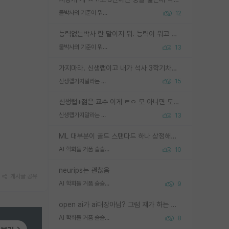
물박사의 기준이 뭐임?
12
능력없는박사 란 말이지 뭐. 능력이 뭐고 능력이 있다는게 뭔지는 사람마다 기준이 다르니까 얘기해봐야 서로 자기 기준만 얘기해서 논쟁이 끝이 안나고. 주위에서 능력있고 야심있는 신입생이 교수가 유의미한 피드백을 아예 안주면서 제대로된 과제에 참여해볼 기회도 제공하지 않고 잡일 뺑뺑이만 돌려서 맨날 단순작업만 하면서 밤새다가 눈빛이 점점 죽어가는걸 본 사람은 물박사는 교수탓이라고 하고, 교수는 이것저것 알려도 주고 기회도 주고 사수 동기 붙여주면서 어떻게든 끌고가려고 하는데 본인이 매일 뺀질거리면서 출근 하는둥마는둥 하다가 기껏 와서도 폰이나 쳐다보다가 실험 망치고 저녁약속있어서 먼저 가볼게요~ 하는걸 본 사람은 물박사는 본인탓이라고 함.
물박사의 기준이 뭐임?
13
가지마라. 신생랩이고 내가 석사 3학기차인데 최고참인데 나도 아무것도 모르는데 교수가 후배들 왜 논문 교육 안시키냐. 논문 왜 안 써오냐 닦달한다
신생랩가지말라는 이유가 있었구나
15
신생랩+젊은 교수 이게 ㄹㅇ 모 아니면 도인듯.
신생랩가지말라는 이유가 있었구나
13
ML 대부분이 골드 스탠다드 하나 상정해놓고 (벤치마크 데이터셋이 여러 개면 여러 개 상정) 그거 얼마나 잘 맞추나 싸움임 가끔 번뜩이는 설계 철학을 보여주는 논문들도 있지만 대부분 그거 성적 얼마나 더 올리느라에 혈안이 되어 있는 측면이 잇음
AI 학회들 거품 슬슬 지적이 나오네요
10
neurips는 괜찮음
게시글 공유
AI 학회들 거품 슬슬 지적이 나오네요
9
open ai가 ai대장아님? 그럼 쟤가 하는 말이 다 맞겠네
AI 학회들 거품 슬슬 지적이 나오네요
8