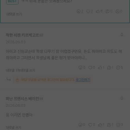
ㅋㅋ 위에 분들은 노예뽑으세요?
BEST
2
2
6
0
0
대댓글 쓰기
착한 쇠렌 키르케고르
2026.06.03
아이고 신임교순데 학생 다루기 참 어렵겠구먼유, 돈도 줘야하고 지도도 해
줘야하고 그러면서 학생님께 좋은 평가 받아야하니..
0
0
1
1
5
대댓글 1개
대댓글 쓰기
해당 댓글을 보려면 로그인이 필요합니다.
로그인하기
화난 프랜시스 베이컨
2026.06.03
응 이러면 안뽑아
0
0
1
1
3
대댓글 쓰기