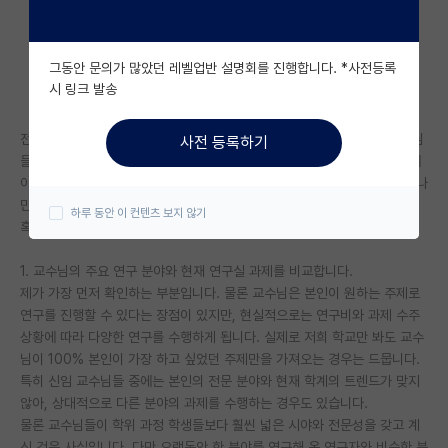
자유 게시판(아무개랩)
그동안 문의가 많았던 레벨업반 설명회를 진행합니다. *사전등록
미국 유학 게시판
시 링크 발송
미국 대학원 합격 후기 게시판
전 분야 자체가 완전 신생 분야였고, 그에 따라 교수님들도 대개 신생교수님
사전 등록하기
대학원생 모집 게시판
들이 많아서 사실 alumni나 평판으로 랩실을 선택하긴 힘들었습니다. 그에
아래 3가지를 우선적으로 보았고, 그렇게 선택한 랩실으로 진학을 해서 꽤나
대학원 합격 후기 게시판
만족스러운 생활을 하는 중입니다.
하루 동안 이 컨텐츠 보지 않기
혹시 제 생각과 다른 점이 있다면 편히 말씀주세요.
연구실(PI) 홍보 게시판
1. 교수님의 주요 연구 분야와 현재 연구실 과제를 비교합니다.
석박사 채용 정보 게시판
제가 가장 먼저 확인하는 부분입니다. 물론 교수님은 본인이 원하는 주제로
연구를 진행할 수 있다는 장점이 있지만, 현실적으로는 연구비와 과제 수주
임용 정보 게시판
상황에 따라 다양한 연구를 수행하게 됩니다. 실제로 저희 학교만 봐도 교수
학부 인턴 게시판
님이 100% 본인이 가장 하고 싶었던 주제만을 가져오는 경우는 드뭅니다.
특히 신임 교수님들 중에는 본인의 전문 분야와 현재 학계의 트렌드가 맞지
취업 게시판
않아, 상대적으로 다른 분야의 과제를 수행하는 경우도 있습니다.
물론 교수님들이 학위 과정 학생들보다 훨씬 넓은 시야와 전문성을 갖고 계
임용 후기 게시판
신 것은 사실입니다. 다만 오랫동안 한 분야를 연구해 온 연구자와 비슷한 분