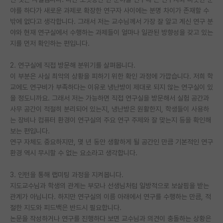
야를 하다가 새로운 과제로 확장한 연구자 사이에는 분명 차이가 존재할 수
PI 전용 게시판
밖에 없다고 생각합니다. 그래서 저는 교수님께서 가장 잘 알고 계신 연구 분
야와 현재 연구실에서 수행하는 과제들이 얼마나 일관된 방향성을 갖고 있는
인문사회 계열 게시판
지를 먼저 확인하는 편입니다.
특수/전문대학원 게시판
2. 연구실에 직접 방문해 분위기를 살펴봅니다.
반도체/AI 게시판
이 부분은 사실 최악의 상황을 피하기 위한 확인 과정에 가깝습니다. 저희 학
교에도 연구비가 부족하다는 이유로 냉난방이 제대로 되지 않는 연구실이 있
장학금/장학생 게시판
을 정도니까요. 그래서 저는 가능하면 직접 연구실을 방문해서 실험 공간과
사무 공간이 적절히 분리되어 있는지, 냉난방은 원활한지, 학생들이 사용하
학술 정보 게시판
는 장비나 컴퓨터 환경이 연구실의 주요 연구 주제와 잘 맞는지 등을 확인해
보는 편입니다.
홍보 게시판
연구 자체도 중요하지만, 몇 년 동안 생활하게 될 공간인 만큼 기본적인 연구
환경 역시 무시할 수 없는 요소라고 생각합니다.
커리어
유학교육
3. 인턴을 통해 랩미팅 과정을 지켜봅니다.
지도교수님과 학생의 관계는 부모나 선생님처럼 일방적으로 보살핌을 받는
이벤트
관계가 아닙니다. 하지만 연구실의 이름 아래에서 연구를 수행하는 만큼, 적
절한 지도와 피드백은 반드시 필요합니다.
반도체 아카데미
논문을 작성하거나 연구를 진행하다 보면 교수님과 의견이 충돌하는 상황은