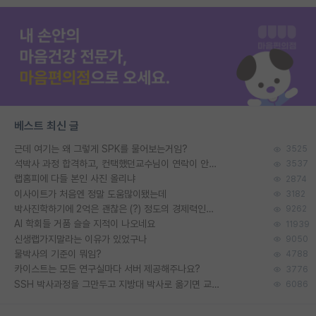
베스트 최신 글
근데 여기는 왜 그렇게 SPK를 물어보는거임?
3525
석박사 과정 합격하고, 컨택했던교수님이 연락이 안됩니다...
3537
랩홈피에 다들 본인 사진 올리냐
2874
이사이트가 처음엔 정말 도움많이됐는데
3182
박사진학하기에 2억은 괜찮은 (?) 정도의 경제력인가요
9262
AI 학회들 거품 슬슬 지적이 나오네요
11939
신생랩가지말라는 이유가 있었구나
9050
물박사의 기준이 뭐임?
4788
카이스트는 모든 연구실마다 서버 제공해주나요?
3776
SSH 박사과정을 그만두고 지방대 박사로 옮기면 교수의 꿈은 끝일까요?
6086