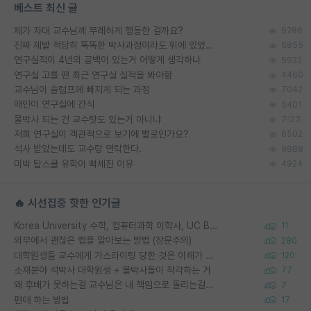
베스트 최신 글
제가 자대 교수님께 무례하게 행동한 걸까요?
9286
진짜 제발 적당히 똑똑한 박사과정이라도 위에 있었으면..
6855
연구실적이 4년의 공백이 있는거 어떻게 생각하냐
5922
연구실 고를 땐 최근 연구실 실적을 봐야함
4460
교수님이 슬럼프에 빠지게 되는 과정
7042
애인이 연구실에 간식
5401
물박사 되는 건 교수탓도 있는거 아니냐
7123
저희 연구실이 객관적으로 보기에 별로인가요?
6502
석사 받았는데도 교수랑 연락한다.
9888
미박 탑스쿨 유학이 빡세진 이유
4924
🔥 시선집중 핫한 인기글
Korea University 수학, 컴퓨터과학 이학사, UC Berkeley 산업공학 대학원 공학박사가 되는 것은 쉽지 않겠죠?
11
외부에서 괜찮은 랩을 알아보는 방법 (장문주의)
280
대학원생들 교수에게 가스라이팅 당한 것은 이해가 갑니다. 안타깝네요.
120
소재분야 석박사 대학원생 + 물박사들이 착각하는 거
77
왜 후배가 못하는걸 교수님은 내 책임으로 돌리는걸까요?
7
편애 하는 방법
17