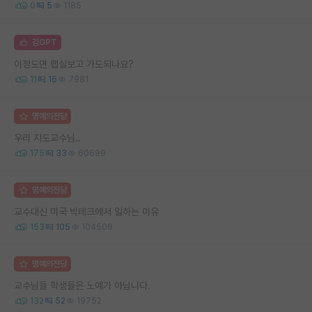
0
5
1185
김GPT
이정도면 랩실보고 가도되나요?
11
16
7981
명예의전당
우리 지도교수님..
175
33
60699
명예의전당
교수대신 미국 빅테크에서 일하는 이유
153
105
104506
명예의전당
교수님들 학생들은 노예가 아닙니다.
132
52
19752