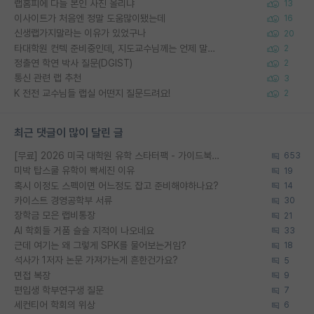
랩홈피에 다들 본인 사진 올리냐
13
이사이트가 처음엔 정말 도움많이됐는데
16
신생랩가지말라는 이유가 있었구나
20
타대학원 컨텍 준비중인데, 지도교수님께는 언제 말씀드려야 할까요?
2
정출연 학연 박사 질문(DGIST)
2
통신 관련 랩 추천
3
K 전전 교수님들 랩실 어떤지 질문드려요!
2
최근 댓글이 많이 달린 글
[무료] 2026 미국 대학원 유학 스타터팩 - 가이드북 & 합격자 컨택메일 템플릿
653
미박 탑스쿨 유학이 빡세진 이유
19
혹시 이정도 스펙이면 어느정도 잡고 준비해야하나요?
14
카이스트 경영공학부 서류
30
장학금 모은 랩비통장
21
AI 학회들 거품 슬슬 지적이 나오네요
33
근데 여기는 왜 그렇게 SPK를 물어보는거임?
18
석사가 1저자 논문 가져가는게 흔한건가요?
5
면접 복장
9
편입생 학부연구생 질문
7
세컨티어 학회의 위상
6