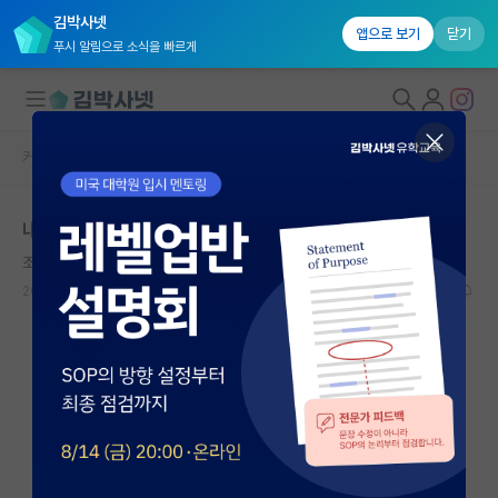
김박사넷
앱으로 보기
닫기
푸시 알림으로 소식을 빠르게
커뮤니티 홈
베스트 게시판
대학원생 모집
내가 우리 랩실을 선택한 3가지 이유
국내대학원 정보
조급한 에르빈 슈뢰딩거
연구실&오픈랩
2026.06.03
7
5570
커뮤니티
커뮤니티 홈
전체글보기
베스트 게시판
IF 명예의전당