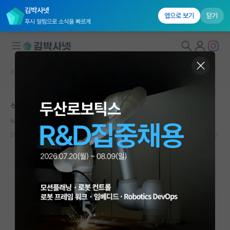
김박사넷
앱으로 보기
닫기
푸시 알림으로 소식을 빠르게
커뮤니티 홈
베스트 게시판
대학원생 모집
석사 그만하기로 했습니다
국내대학원 정보
넉살좋은 로버트 보일
*
연구실&오픈랩
2026.06.03
5
13663
커뮤니티
커뮤니티 홈
전체글보기
베스트 게시판
IF 명예의전당