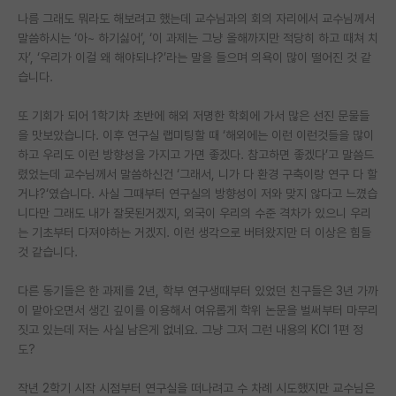
나름 그래도 뭐라도 해보려고 했는데 교수님과의 회의 자리에서 교수님께서
PI 전용 게시판
말씀하시는 ‘아~ 하기싫어’, ‘이 과제는 그냥 올해까지만 적당히 하고 때쳐 치
자’, ‘우리가 이걸 왜 해야되냐?’라는 말을 들으며 의욕이 많이 떨어진 것 같
인문사회 계열 게시판
습니다.
특수/전문대학원 게시판
또 기회가 되어 1학기차 초반에 해외 저명한 학회에 가서 많은 선진 문물들
반도체/AI 게시판
을 맛보았습니다. 이후 연구실 랩미팅할 때 ‘해외에는 이런 이런것들을 많이
하고 우리도 이런 방향성을 가지고 가면 좋겠다. 참고하면 좋겠다’고 말씀드
장학금/장학생 게시판
렸었는데 교수님께서 말씀하신건 ‘그래서, 니가 다 환경 구축이랑 연구 다 할
거냐?‘였습니다. 사실 그때부터 연구실의 방향성이 저와 맞지 않다고 느꼈습
학술 정보 게시판
니다만 그래도 내가 잘못된거겠지, 외국이 우리의 수준 격차가 있으니 우리
는 기초부터 다져야하는 거겠지. 이런 생각으로 버텨왔지만 더 이상은 힘들
홍보 게시판
것 같습니다.
커리어
다른 동기들은 한 과제를 2년, 학부 연구생때부터 있었던 친구들은 3년 가까
유학교육
이 맡아오면서 생긴 깊이를 이용해서 여유롭게 학위 논문을 벌써부터 마무리
짓고 있는데 저는 사실 남은게 없네요. 그냥 그저 그런 내용의 KCI 1편 정
이벤트
도?
반도체 아카데미
작년 2학기 시작 시점부터 연구실을 떠나려고 수 차례 시도했지만 교수님은