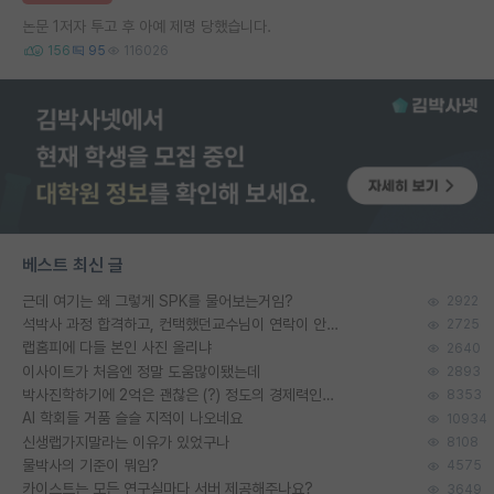
논문 1저자 투고 후 아예 제명 당했습니다.
156
95
116026
베스트 최신 글
근데 여기는 왜 그렇게 SPK를 물어보는거임?
2922
석박사 과정 합격하고, 컨택했던교수님이 연락이 안됩니다...
2725
랩홈피에 다들 본인 사진 올리냐
2640
이사이트가 처음엔 정말 도움많이됐는데
2893
박사진학하기에 2억은 괜찮은 (?) 정도의 경제력인가요
8353
AI 학회들 거품 슬슬 지적이 나오네요
10934
신생랩가지말라는 이유가 있었구나
8108
물박사의 기준이 뭐임?
4575
카이스트는 모든 연구실마다 서버 제공해주나요?
3649