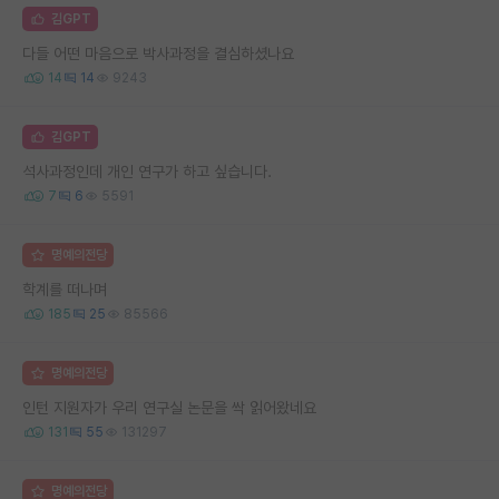
김GPT
다들 어떤 마음으로 박사과정을 결심하셨나요
14
14
9243
김GPT
석사과정인데 개인 연구가 하고 싶습니다.
7
6
5591
명예의전당
학계를 떠나며
185
25
85566
명예의전당
인턴 지원자가 우리 연구실 논문을 싹 읽어왔네요
131
55
131297
명예의전당