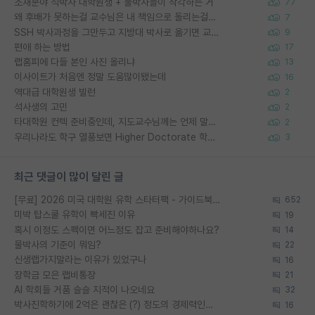
소재분야 석박사 대학원생 + 물박사들이 착각하는 거
77
왜 후배가 못하는걸 교수님은 내 책임으로 돌리는걸까요?
7
SSH 박사과정을 그만두고 지방대 박사로 옮기면 교수의 꿈은 끝일까요?
9
편애 하는 방법
17
랩홈피에 다들 본인 사진 올리냐
13
이사이트가 처음엔 정말 도움많이됐는데
16
역대급 대학원생 빌런
2
석사생의 고민
2
타대학원 컨텍 준비중인데, 지도교수님께는 언제 말씀드려야 할까요?
2
우리나라도 학구 열풍보면 Higher Doctorate 학위가 필요하다고 봅니다.
3
최근 댓글이 많이 달린 글
[무료] 2026 미국 대학원 유학 스타터팩 - 가이드북 & 합격자 컨택메일 템플릿
652
미박 탑스쿨 유학이 빡세진 이유
19
혹시 이정도 스펙이면 어느정도 잡고 준비해야하나요?
14
물박사의 기준이 뭐임?
22
신생랩가지말라는 이유가 있었구나
16
장학금 모은 랩비통장
21
AI 학회들 거품 슬슬 지적이 나오네요
32
박사진학하기에 2억은 괜찮은 (?) 정도의 경제력인가요
16