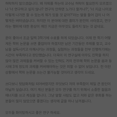
허락하지 않으셨습니다. 왜 자퇴를 하는데 교수님 허락이 필요한지 모르겠으
재팬라운지 🌸
나 ’너 연구하고 싶지 않냐? 연구직 안하면 노가다 할거냐?‘, ’너 지금 나이로
이렇게 나가면 할 수 있는게 뭐가 있을 것 같아?‘라는 말을 들어 겁이 나 어
떻게든 버텨냈습니다. 하지만 이 분야에 대한 흥미가 완전히 사라졌고, 연구
라는 행위에 대한 환상이 깨진 지금은 아무것도 들리지 않는 것 같네요.
운이 좋아서 조금 일찍 3학기에 수료를 하게 되었습니다. 이제 한 학기 어떻
게든 학위 논문을 쓰면 졸업이야 하겠지만 남은 기간동안 주제를 찾고, 교수
님을 설득시키고 이해시키는 과정들, 실험하는 과정들을 전부 진행하기에는
시간이 부족하다고 판단했습니다. 더욱이 이 연구실에 아무도 진학을 하지
않아 많은 과제들을 커버할 수 있는 인력도 거의 전무해 학위 논문을 씀과 동
시에 3개 정도의 과제를 커버해야하는 것은 피할 수 없어 보입니다. 전 이런
상황에서 학위 논문을 쓰는건 불가능할 것이라고 생각이 드네요.
쓰다보니 뒷담화처럼 되어버렸지만 무엇보다 저의 부족함이 제일 큰 원인이
아닐까 싶습니다. 여기 계신 분들은 모두 연구를 하기 위해서 소중한 젊음과
에너지를 쓰고 계심을 압니다. 그냥 말할 사람도 없고 저와 같은 후회를 하는
분들이 많지 않았으면 좋겠다는 생각에 글을 하나 남겨봅니다.
모두들 화이팅하시고 좋은 연구 하세요.