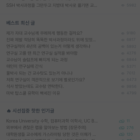
SSH 박사과정을 그만두고 지방대 박사로 옮기면 교수의 꿈은 끝일까요?
5982
베스트 최신 글
제가 자대 교수님께 무례하게 행동한 걸까요?
9180
진짜 제발 적당히 똑똑한 박사과정이라도 위에 있었으면..
6817
연구실적이 4년의 공백이 있는거 어떻게 생각하냐
5892
연구실 고를 땐 최근 연구실 실적을 봐야함
4276
교수님이 슬럼프에 빠지게 되는 과정
6844
애인이 연구실에 간식
5371
물박사 되는 건 교수탓도 있는거 아니냐
7012
저희 연구실이 객관적으로 보기에 별로인가요?
6473
석사 받았는데도 교수랑 연락한다.
9856
미박 탑스쿨 유학이 빡세진 이유
4799
🔥 시선집중 핫한 인기글
Korea University 수학, 컴퓨터과학 이학사, UC Berkeley 산업공학 대학원 공학박사가 되는 것은 쉽지 않겠죠?
11
외부에서 괜찮은 랩을 알아보는 방법 (장문주의)
276
대학원생들 교수에게 가스라이팅 당한 것은 이해가 갑니다. 안타깝네요.
120