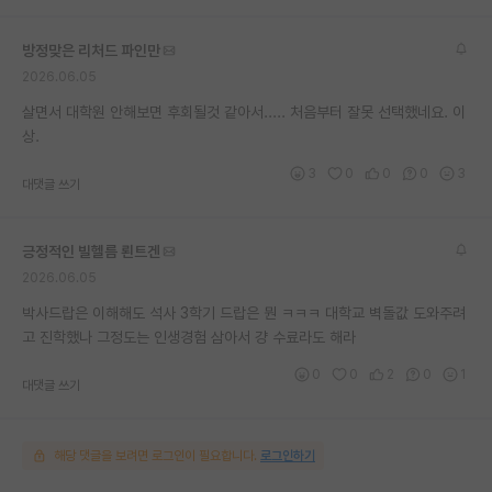
방정맞은 리처드 파인만
2026.06.05
살면서 대학원 안해보면 후회될것 같아서..... 처음부터 잘못 선택했네요. 이
상.
3
0
0
0
3
대댓글 쓰기
긍정적인 빌헬름 뢴트겐
2026.06.05
박사드랍은 이해해도 석사 3학기 드랍은 뭔 ㅋㅋㅋ 대학교 벽돌값 도와주려
고 진학했나 그정도는 인생경험 삼아서 걍 수료라도 해라
0
0
2
0
1
대댓글 쓰기
해당 댓글을 보려면 로그인이 필요합니다.
로그인하기