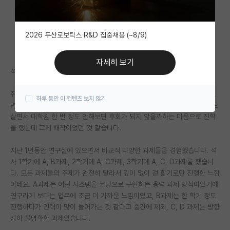
자유 게시판(아무개랩)
2026 두산로보틱스 R&D 집중채용 (~8/9)
미국 유학 게시판
미국 대학원 합격 후기 게시판
자세히 보기
석사 3학기가 마무리되는 상황에서 석사과정을 끝내려고 합니다.
대학원생 모집 게시판
취업 스펙을 위해 있었던 반년 정도의 학부 연구생 기간동안 연구실에 있으
하루 동안 이 컨텐츠 보지 않기
대학원 합격 후기 게시판
면서 크게 이 분야가 저에게 맞는 옷은 아니라고 생각은 했습니다만, 그래도
살면서 대학원 한 번 정도 안해보면 후회가 되지 않을까하는 마음으로 진학
연구실(PI) 홍보 게시판
을 했는데 그게 패착이었던 것 같습니다.
석박사 채용 정보 게시판
지난 1년동안 연구실에 있으면서 비교적 다양한 과제들을 경험했습니다. 석
사 1학기에 A, B과제, 2학기에 A, C과제, 3학기에 A, C, D과제를 했습니
임용 정보 게시판
다. 모든 과제들의 주제가 완전히 달라서 깊이 없이 겉 핥기로만 진행한 느낌
학부 인턴 게시판
이네요. A과제는 어떤 시스템을 코딩으로 구현하는 용역 과제 형식이었기에
연구라기 보다는 업무에 조금 더 가까운 느낌이었고, B과제는 한 학기 정도
취업 게시판
진행하다가 인력이 많이 들어가는 것 같다고 중간에 제외, C, D 과제는 방향
성이 불명확한 과제였습니다.
임용 후기 게시판