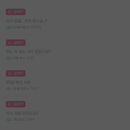
김GPT
석사 잡일.. 이거 맞나요..?
23
42
10665
김GPT
되는 게 없는 석사 흔한가요?
0
4
4781
김GPT
30살 박사 시작
18
52
17411
김GPT
석사 자퇴고민입니다
1
9
2394