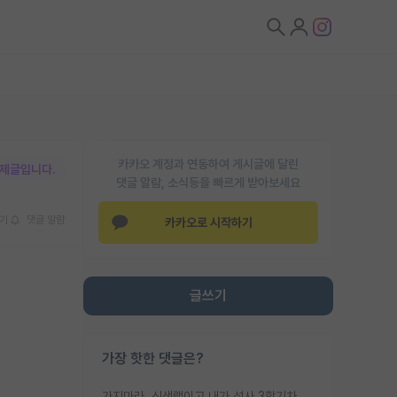
카카오 계정과 연동하여 게시글에 달린
박제글입니다.
댓글 알람, 소식등을 빠르게 받아보세요
기
댓글 알람
카카오로 시작하기
글쓰기
가장 핫한 댓글은?
가지마라. 신생랩이고 내가 석사 3학기차인데 최고참인데 나도 아무것도 모르는데 교수가 후배들 왜 논문 교육 안시키냐. 논문 왜 안 써오냐 닦달한다