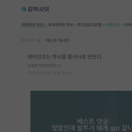
대학원생 모집
국내대학원 정보
연구실&오픈랩
커뮤니티
커리
커뮤니티 홈
베스트 게시판
에이전트는 학사를 물석사로 만든다
소심한 아인슈타인
2026.06.09
18
9449