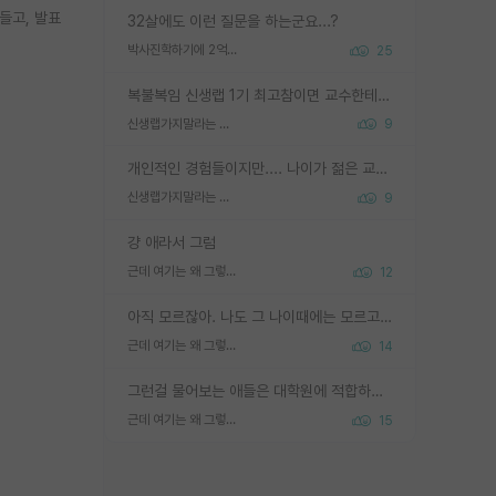
들고, 발표
32살에도 이런 질문을 하는군요...?
박사진학하기에 2억은 괜찮은 (?) 정도의 경제력인가요
25
복불복임 신생랩 1기 최고참이면 교수한테 직접 지도받는 시간이 매우 많음 제대로 된 교수라면 말이지 그게 아니라면 그냥 넌 해방 불가능한 노예 1호에 감점쓰레기통이 되는거고
신생랩가지말라는 이유가 있었구나
9
개인적인 경험들이지만.... 나이가 젊은 교수일수록 꼰대라는 가면을 쓴 채로 무례함을 행동하는 경우가 거의 90% 정도였음. 나이가 어린데 다른 또래들과 달리 명예, 권력, 재력까지 얻었으니 세상 다 가진 기분이겠지. 오히러 나이 든 교수들이 행동과 말을 더 조심하시더라.
신생랩가지말라는 이유가 있었구나
9
걍 애라서 그럼
근데 여기는 왜 그렇게 SPK를 물어보는거임?
12
아직 모르잖아. 나도 그 나이때에는 모르고 평가 받고 안심하고 싶었어.
근데 여기는 왜 그렇게 SPK를 물어보는거임?
14
그런걸 물어보는 애들은 대학원에 적합하지 않다
근데 여기는 왜 그렇게 SPK를 물어보는거임?
15