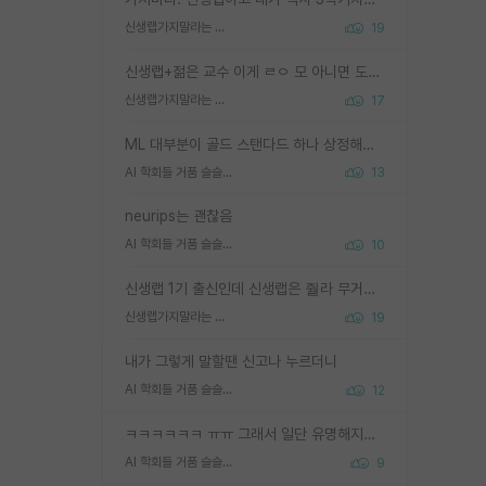
신생랩가지말라는 이유가 있었구나
19
신생랩+젊은 교수 이게 ㄹㅇ 모 아니면 도인듯.
신생랩가지말라는 이유가 있었구나
17
ML 대부분이 골드 스탠다드 하나 상정해놓고 (벤치마크 데이터셋이 여러 개면 여러 개 상정) 그거 얼마나 잘 맞추나 싸움임 가끔 번뜩이는 설계 철학을 보여주는 논문들도 있지만 대부분 그거 성적 얼마나 더 올리느라에 혈안이 되어 있는 측면이 잇음
AI 학회들 거품 슬슬 지적이 나오네요
13
neurips는 괜찮음
AI 학회들 거품 슬슬 지적이 나오네요
10
신생랩 1기 출신인데 신생랩은 줠라 무거운 바벨 같은거임. 들면 대박인데 못들면 깔려 죽음. 아무도 알려주지 않는 환경에서 자생해야하지만, 일단 살아남았다면 그 어떤 사람보다 악착같고 생존력 높은 사람으로 거듭날 수 있음
신생랩가지말라는 이유가 있었구나
19
내가 그렇게 말할땐 신고나 누르더니
AI 학회들 거품 슬슬 지적이 나오네요
12
ㅋㅋㅋㅋㅋㅋ ㅠㅠ 그래서 일단 유명해지는게 중요한거같습니다
AI 학회들 거품 슬슬 지적이 나오네요
9