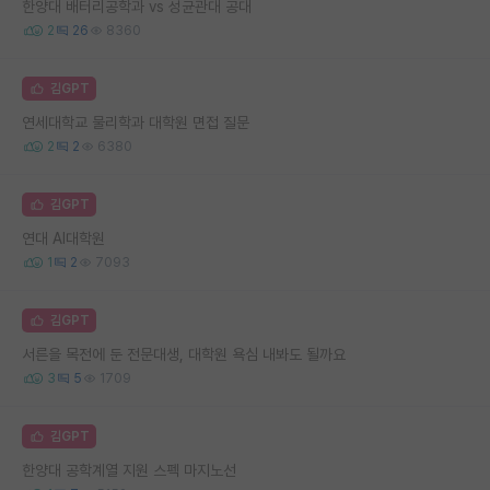
한양대 배터리공학과 vs 성균관대 공대
2
26
8360
김GPT
연세대학교 물리학과 대학원 면접 질문
2
2
6380
김GPT
연대 AI대학원
1
2
7093
김GPT
서른을 목전에 둔 전문대생, 대학원 욕심 내봐도 될까요
3
5
1709
김GPT
한양대 공학계열 지원 스펙 마지노선