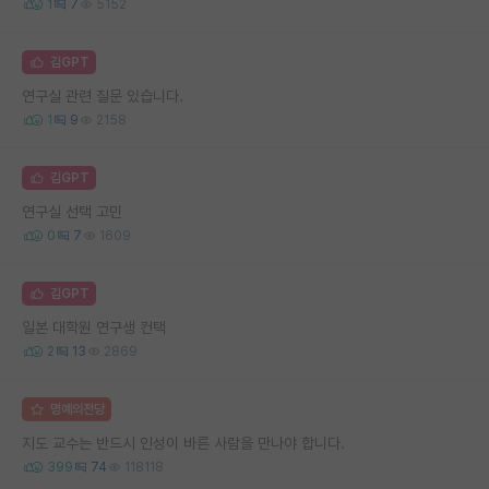
1
7
5152
김GPT
연구실 관련 질문 있습니다.
1
9
2158
김GPT
연구실 선택 고민
0
7
1609
김GPT
일본 대학원 연구생 컨택
2
13
2869
명예의전당
지도 교수는 반드시 인성이 바른 사람을 만나야 합니다.
399
74
118118