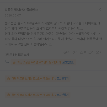
깔끔한 알렉산더 플레밍
2026.06.07
둠조선은 설포카 sky일수록 개지랄이 많다^^ 서울대 로스쿨이 나이차별 대
놓고 했다 고발먹었는데 조사가 흐지부지 된것과 같은이치....
연대 의대 면접관들 단체로 저능아행이 아닌이상, 아마 노골적으로 사전 내
정자 등의 내부요소로 일부러 떨어뜨리기를 시전했다고 봅니다. 본문글에 별
로에요 누르면 진짜 저능아일수도 있고.
0
0
11
1
2
대댓글 1개
대댓글 쓰기
해당 댓글을 보려면 로그인이 필요합니다.
로그인하기
해당 댓글을 보려면 로그인이 필요합니다.
로그인하기
해당 댓글을 보려면 로그인이 필요합니다.
로그인하기