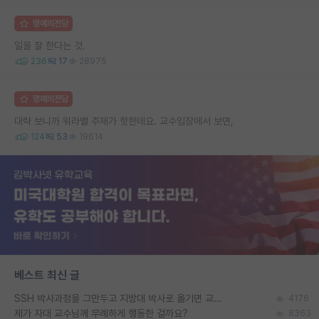
명예의전당
일을 잘 한다는 것.
236
17
28975
명예의전당
대략 보니까 워라밸 주제가 핫한데요. 교수입장에서 보면,
124
53
19614
베스트 최신 글
SSH 박사과정을 그만두고 지방대 박사로 옮기면 교수의 꿈은 끝일까요?
4176
제가 자대 교수님께 무례하게 행동한 걸까요?
8363