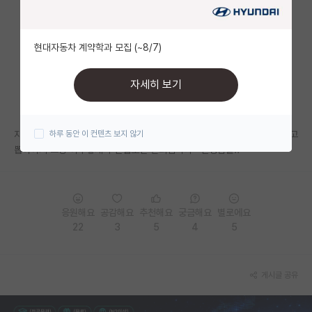
자유 게시판(아무개랩)
현대자동차 계약학과 모집 (~8/7)
미국 유학 게시판
미국 대학원 합격 후기 게시판
자세히 보기
대학원생 모집 게시판
자소서 출판논문 연구실분야에 대해서 묻고 그 사람의 자질과 잠재성을 보고
하루 동안 이 컨텐츠 보지 않기
대학원 합격 후기 게시판
뽑아야지 그냥 아무렇게나 면접보면 안되십니다~ 선생님들..
연구실(PI) 홍보 게시판
석박사 채용 정보 게시판
응원해요
공감해요
추천해요
궁금해요
별로에요
임용 정보 게시판
22
3
5
4
5
학부 인턴 게시판
게시글 공유
취업 게시판
임용 후기 게시판