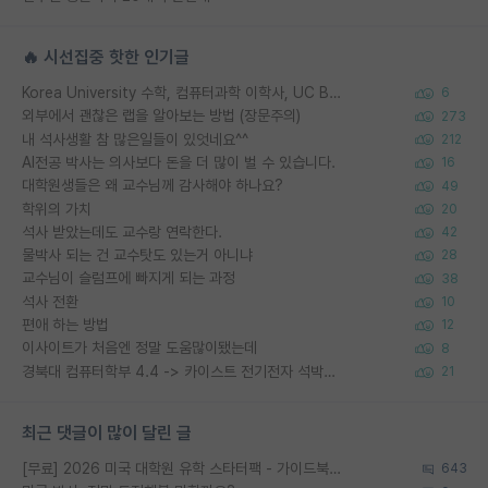
🔥 시선집중 핫한 인기글
Korea University 수학, 컴퓨터과학 이학사, UC Berkeley 산업공학 대학원 공학박사가 되는 것은 쉽지 않겠죠?
6
외부에서 괜찮은 랩을 알아보는 방법 (장문주의)
273
내 석사생활 참 많은일들이 있엇네요^^
212
AI전공 박사는 의사보다 돈을 더 많이 벌 수 있습니다.
16
대학원생들은 왜 교수님께 감사해야 하나요?
49
학위의 가치
20
석사 받았는데도 교수랑 연락한다.
42
물박사 되는 건 교수탓도 있는거 아니냐
28
교수님이 슬럼프에 빠지게 되는 과정
38
석사 전환
10
편애 하는 방법
12
이사이트가 처음엔 정말 도움많이됐는데
8
경북대 컴퓨터학부 4.4 -> 카이스트 전기전자 석박사통합과정 합격
21
최근 댓글이 많이 달린 글
[무료] 2026 미국 대학원 유학 스타터팩 - 가이드북 & 합격자 컨택메일 템플릿
643