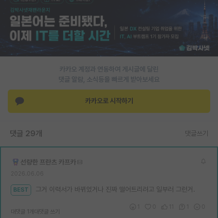
PI 전용 게시판
인문사회 계열 게시판
특수/전문대학원 게시판
카카오 계정과 연동하여 게시글에 달린
반도체/AI 게시판
댓글 알람, 소식등을 빠르게 받아보세요
장학금/장학생 게시판
카카오로 시작하기
학술 정보 게시판
홍보 게시판
댓글 29개
댓글쓰기
커리어
선량한 프란츠 카프카
유학교육
2026.06.06
그거 이력서가 바뀌었거나 진짜 떨어트리려고 일부러 그런거.
이벤트
BEST
1
0
11
1
0
반도체 아카데미
대댓글 1개
대댓글 쓰기