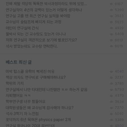
진짜 제발 적당히 똑똑한 박사과정이라도 위에 있었으면..
6167
연구실적이 4년의 공백이 있는거 어떻게 생각하냐
5390
연구실 고를 땐 최근 연구실 실적을 봐야함
3623
교수님이 슬럼프에 빠지게 되는 과정
5923
애인이 연구실에 간식
4929
물박사 되는 건 교수탓도 있는거 아니냐
6408
저희 연구실이 객관적으로 보기에 별로인가요?
6013
석사 받았는데도 교수랑 연락한다.
9019
베스트 최신 글
미박 탑스쿨 유학이 빡세진 이유
4040
책상 의자도 연구비로 구매해야하나요?
3237
학위의 가치
3785
연구실에서 나만 타대인데 나한템만 ㅈㄹ 하는거 같음
5793
자퇴했어요 ㅋㅋ
4370
학부연구생 너무 힘들어요
3634
대학원생들은 왜 교수님께 감사해야 하나요?
7270
석사 3학기 차 느낀점
5092
포닥까지 6년 묵혀온 physics paper 2개
3389
연구실 평균나이 20대 후반인데
4600