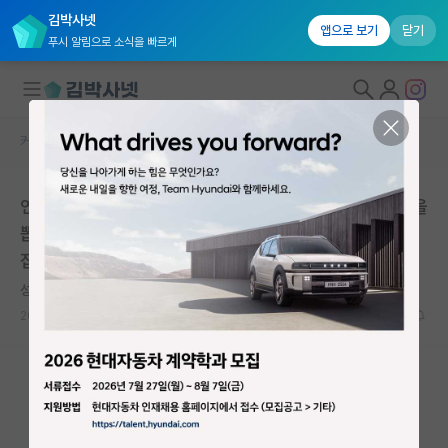
김박사넷
앱으로 보기
닫기
푸시 알림으로 소식을 빠르게
커뮤니티 홈
베스트 게시판
대학원생 모집
연세대 의대 의과학과는 도대체 무슨 생각으로 대학원생을
국내대학원 정보
뽑는거임? 자기소개서하고 출판 논문은 보고 뽑는거? 면
연구실&오픈랩
접질문은 생각하고 물어보는거고?
커뮤니티
성실한 임마누엘 칸트
2026.06.06
29
10372
커뮤니티 홈
전체글보기
베스트 게시판
IF 명예의전당