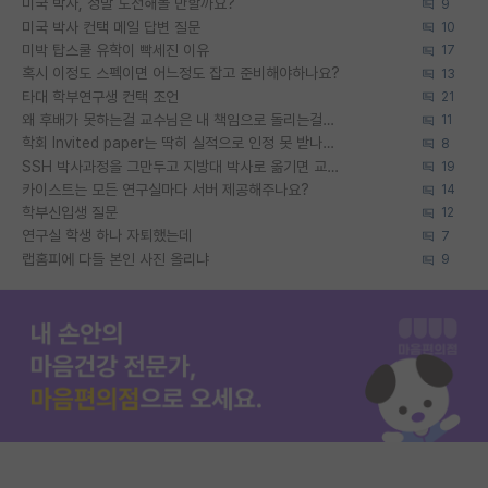
미국 박사, 정말 도전해볼 만할까요?
9
미국 박사 컨택 메일 답변 질문
10
미박 탑스쿨 유학이 빡세진 이유
17
혹시 이정도 스펙이면 어느정도 잡고 준비해야하나요?
13
타대 학부연구생 컨택 조언
21
왜 후배가 못하는걸 교수님은 내 책임으로 돌리는걸까요?
11
학회 Invited paper는 딱히 실적으로 인정 못 받나요?
8
SSH 박사과정을 그만두고 지방대 박사로 옮기면 교수의 꿈은 끝일까요?
19
카이스트는 모든 연구실마다 서버 제공해주나요?
14
학부신입생 질문
12
연구실 학생 하나 자퇴했는데
7
랩홈피에 다들 본인 사진 올리냐
9