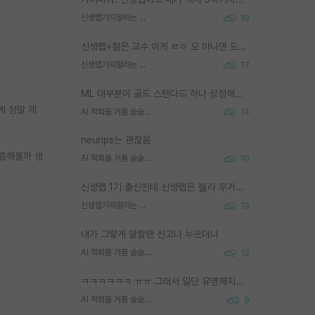
신생랩가지말라는 이유가 있었구나
19
신생랩+젊은 교수 이게 ㄹㅇ 모 아니면 도인듯.
신생랩가지말라는 이유가 있었구나
17
ML 대부분이 골드 스탠다드 하나 상정해놓고 (벤치마크 데이터셋이 여러 개면 여러 개 상정) 그거 얼마나 잘 맞추나 싸움임 가끔 번뜩이는 설계 철학을 보여주는 논문들도 있지만 대부분 그거 성적 얼마나 더 올리느라에 혈안이 되어 있는 측면이 잇음
게 정말 제
AI 학회들 거품 슬슬 지적이 나오네요
14
neurips는 괜찮음
검증해볼까 생
AI 학회들 거품 슬슬 지적이 나오네요
10
신생랩 1기 출신인데 신생랩은 줠라 무거운 바벨 같은거임. 들면 대박인데 못들면 깔려 죽음. 아무도 알려주지 않는 환경에서 자생해야하지만, 일단 살아남았다면 그 어떤 사람보다 악착같고 생존력 높은 사람으로 거듭날 수 있음
신생랩가지말라는 이유가 있었구나
19
내가 그렇게 말할땐 신고나 누르더니
AI 학회들 거품 슬슬 지적이 나오네요
12
ㅋㅋㅋㅋㅋㅋ ㅠㅠ 그래서 일단 유명해지는게 중요한거같습니다
AI 학회들 거품 슬슬 지적이 나오네요
9