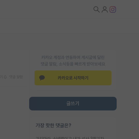
카카오 계정과 연동하여 게시글에 달린
댓글 알람, 소식등을 빠르게 받아보세요
기
댓글 알람
카카오로 시작하기
글쓰기
가장 핫한 댓글은?
가지마라. 신생랩이고 내가 석사 3학기차인데 최고참인데 나도 아무것도 모르는데 교수가 후배들 왜 논문 교육 안시키냐. 논문 왜 안 써오냐 닦달한다