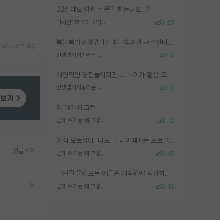
32살에도 이런 질문을 하는군요...?
박사진학하기에 2억은 괜찮은 (?) 정도의 경제력인가요
25
복불복임 신생랩 1기 최고참이면 교수한테 직접 지도받는 시간이 매우 많음 제대로 된 교수라면 말이지 그게 아니라면 그냥 넌 해방 불가능한 노예 1호에 감점쓰레기통이 되는거고
게시글 공유
신생랩가지말라는 이유가 있었구나
9
개인적인 경험들이지만.... 나이가 젊은 교수일수록 꼰대라는 가면을 쓴 채로 무례함을 행동하는 경우가 거의 90% 정도였음. 나이가 어린데 다른 또래들과 달리 명예, 권력, 재력까지 얻었으니 세상 다 가진 기분이겠지. 오히러 나이 든 교수들이 행동과 말을 더 조심하시더라.
신생랩가지말라는 이유가 있었구나
9
걍 애라서 그럼
근데 여기는 왜 그렇게 SPK를 물어보는거임?
12
아직 모르잖아. 나도 그 나이때에는 모르고 평가 받고 안심하고 싶었어.
댓글쓰기
근데 여기는 왜 그렇게 SPK를 물어보는거임?
15
그런걸 물어보는 애들은 대학원에 적합하지 않다
근데 여기는 왜 그렇게 SPK를 물어보는거임?
16