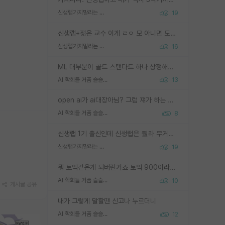
신생랩가지말라는 이유가 있었구나
19
신생랩+젊은 교수 이게 ㄹㅇ 모 아니면 도인듯.
신생랩가지말라는 이유가 있었구나
16
ML 대부분이 골드 스탠다드 하나 상정해놓고 (벤치마크 데이터셋이 여러 개면 여러 개 상정) 그거 얼마나 잘 맞추나 싸움임 가끔 번뜩이는 설계 철학을 보여주는 논문들도 있지만 대부분 그거 성적 얼마나 더 올리느라에 혈안이 되어 있는 측면이 잇음
AI 학회들 거품 슬슬 지적이 나오네요
13
open ai가 ai대장아님? 그럼 쟤가 하는 말이 다 맞겠네
AI 학회들 거품 슬슬 지적이 나오네요
8
신생랩 1기 출신인데 신생랩은 줠라 무거운 바벨 같은거임. 들면 대박인데 못들면 깔려 죽음. 아무도 알려주지 않는 환경에서 자생해야하지만, 일단 살아남았다면 그 어떤 사람보다 악착같고 생존력 높은 사람으로 거듭날 수 있음
신생랩가지말라는 이유가 있었구나
19
뭐 토익같은게 되버린거죠 토익 900이라고 영어잘하는건 아닙니다만 잘하는사람은 다 900을 넘는 그런
AI 학회들 거품 슬슬 지적이 나오네요
10
게시글 공유
내가 그렇게 말할땐 신고나 누르더니
AI 학회들 거품 슬슬 지적이 나오네요
12