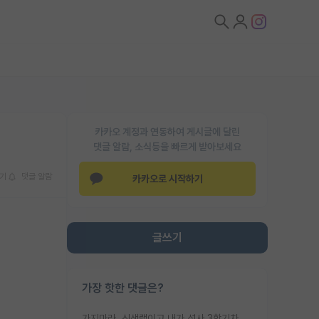
카카오 계정과 연동하여 게시글에 달린
댓글 알람, 소식등을 빠르게 받아보세요
기
댓글 알람
카카오로 시작하기
글쓰기
가장 핫한 댓글은?
가지마라. 신생랩이고 내가 석사 3학기차인데 최고참인데 나도 아무것도 모르는데 교수가 후배들 왜 논문 교육 안시키냐. 논문 왜 안 써오냐 닦달한다