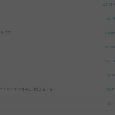
68
1
대체 뭐죠
15
23
39
6
백억 짜리 ai 과제 주는 사람은 뭔가 싶다
12
5