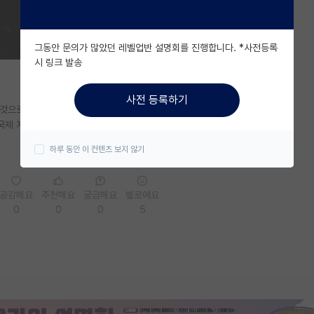
그동안 문의가 많았던 레벨업반 설명회를 진행합니다. *사전등록
시 링크 발송
사전 등록하기
것으로 알고 있습니다. publication도 아니구요
국제 저널이나 2 혹은 3티어 conference보다는 어렵다고 봐야하나요?
하루 동안 이 컨텐츠 보지 않기
공감해요
추천해요
궁금해요
별로에요
0
0
0
5