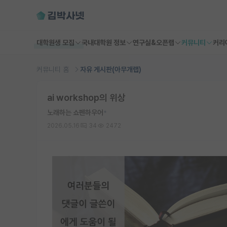
대학원생 모집
국내대학원 정보
연구실&오픈랩
커뮤니티
커리
커뮤니티 홈
자유 게시판(아무개랩)
ai workshop의 위상
노래하는 쇼펜하우어
*
2026.05.16
34
2472