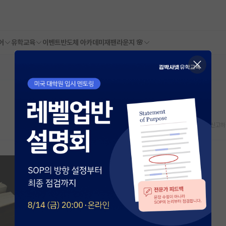
어
유학교육
이벤트
반도체 아카데미
재팬라운지 🌸
스크랩
신고하