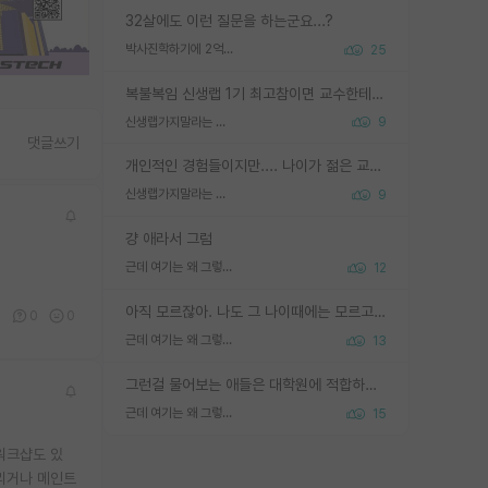
32살에도 이런 질문을 하는군요...?
박사진학하기에 2억은 괜찮은 (?) 정도의 경제력인가요
25
복불복임 신생랩 1기 최고참이면 교수한테 직접 지도받는 시간이 매우 많음 제대로 된 교수라면 말이지 그게 아니라면 그냥 넌 해방 불가능한 노예 1호에 감점쓰레기통이 되는거고
신생랩가지말라는 이유가 있었구나
9
댓글쓰기
개인적인 경험들이지만.... 나이가 젊은 교수일수록 꼰대라는 가면을 쓴 채로 무례함을 행동하는 경우가 거의 90% 정도였음. 나이가 어린데 다른 또래들과 달리 명예, 권력, 재력까지 얻었으니 세상 다 가진 기분이겠지. 오히러 나이 든 교수들이 행동과 말을 더 조심하시더라.
신생랩가지말라는 이유가 있었구나
9
걍 애라서 그럼
근데 여기는 왜 그렇게 SPK를 물어보는거임?
12
아직 모르잖아. 나도 그 나이때에는 모르고 평가 받고 안심하고 싶었어.
3
0
0
근데 여기는 왜 그렇게 SPK를 물어보는거임?
13
그런걸 물어보는 애들은 대학원에 적합하지 않다
근데 여기는 왜 그렇게 SPK를 물어보는거임?
15
워크샵도 있
 실리거나 메인트