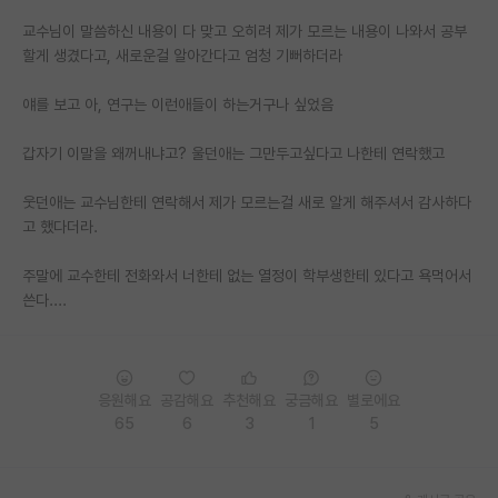
교수님이 말씀하신 내용이 다 맞고 오히려 제가 모르는 내용이 나와서 공부
PI 전용 게시판
할게 생겼다고, 새로운걸 알아간다고 엄청 기뻐하더라
인문사회 계열 게시판
얘를 보고 아, 연구는 이런애들이 하는거구나 싶었음
특수/전문대학원 게시판
갑자기 이말을 왜꺼내냐고? 울던애는 그만두고싶다고 나한테 연락했고
반도체/AI 게시판
웃던애는 교수님한테 연락해서 제가 모르는걸 새로 알게 해주셔서 감사하다
장학금/장학생 게시판
고 했다더라.
학술 정보 게시판
주말에 교수한테 전화와서 너한테 없는 열정이 학부생한테 있다고 욕먹어서
홍보 게시판
쓴다....
커리어
유학교육
응원해요
공감해요
추천해요
궁금해요
별로에요
65
6
3
1
5
이벤트
반도체 아카데미