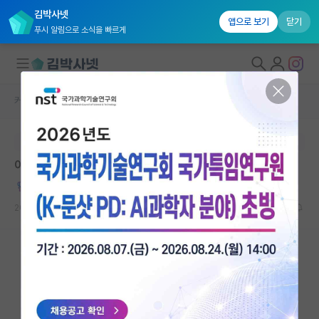
김박사넷
앱으로 보기
닫기
푸시 알림으로 소식을 빠르게
커뮤니티 홈
자유 게시판(아무개랩)
대학원생 모집
본문이 수정되지 않는 박제글입니다.
국내대학원 정보
어제자 랩미팅에서 만난 진짜 광기
연구실&오픈랩
긍정적인 호르헤 보르헤스
커뮤니티
2026.05.17
19
18451
커뮤니티 홈
전체글보기
베스트 게시판
IF 명예의전당