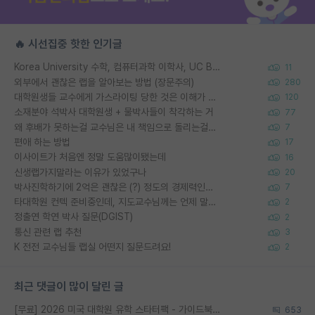
🔥 시선집중 핫한 인기글
Korea University 수학, 컴퓨터과학 이학사, UC Berkeley 산업공학 대학원 공학박사가 되는 것은 쉽지 않겠죠?
11
외부에서 괜찮은 랩을 알아보는 방법 (장문주의)
280
대학원생들 교수에게 가스라이팅 당한 것은 이해가 갑니다. 안타깝네요.
120
소재분야 석박사 대학원생 + 물박사들이 착각하는 거
77
왜 후배가 못하는걸 교수님은 내 책임으로 돌리는걸까요?
7
편애 하는 방법
17
이사이트가 처음엔 정말 도움많이됐는데
16
신생랩가지말라는 이유가 있었구나
20
박사진학하기에 2억은 괜찮은 (?) 정도의 경제력인가요
7
타대학원 컨텍 준비중인데, 지도교수님께는 언제 말씀드려야 할까요?
2
정출연 학연 박사 질문(DGIST)
2
통신 관련 랩 추천
3
K 전전 교수님들 랩실 어떤지 질문드려요!
2
최근 댓글이 많이 달린 글
[무료] 2026 미국 대학원 유학 스타터팩 - 가이드북 & 합격자 컨택메일 템플릿
653