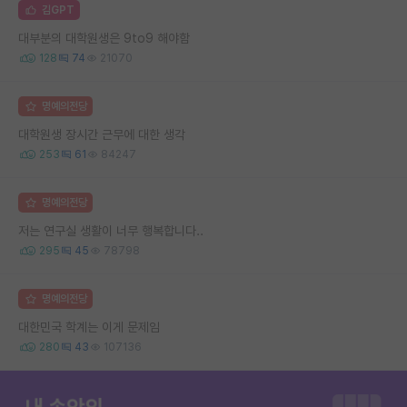
김GPT
대부분의 대학원생은 9to9 해야함
128
74
21070
명예의전당
대학원생 장시간 근무에 대한 생각
253
61
84247
명예의전당
저는 연구실 생활이 너무 행복합니다..
295
45
78798
명예의전당
대한민국 학계는 이게 문제임
280
43
107136