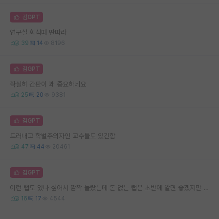
김GPT
연구실 회식때 딴따라
39
14
8196
김GPT
확실히 간판이 꽤 중요하네요
25
20
9381
김GPT
드러내고 학벌주의자인 교수들도 있긴함
47
44
20461
김GPT
이런 랩도 있나 싶어서 깜짝 놀랐는데 돈 없는 랩은 초반에 알면 좋겠지만 나중에라도 알면 거르세요.
16
17
4544