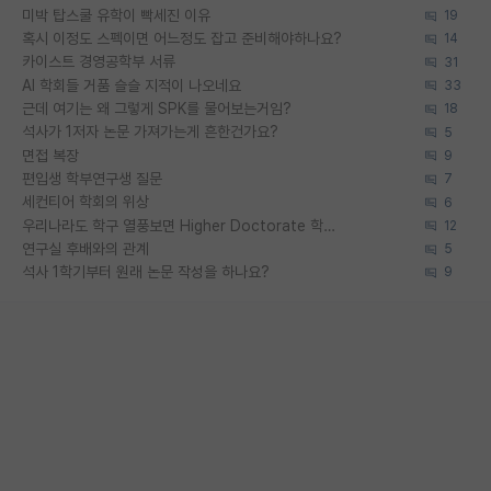
미박 탑스쿨 유학이 빡세진 이유
19
혹시 이정도 스펙이면 어느정도 잡고 준비해야하나요?
14
카이스트 경영공학부 서류
31
AI 학회들 거품 슬슬 지적이 나오네요
33
근데 여기는 왜 그렇게 SPK를 물어보는거임?
18
석사가 1저자 논문 가져가는게 흔한건가요?
5
면접 복장
9
편입생 학부연구생 질문
7
세컨티어 학회의 위상
6
우리나라도 학구 열풍보면 Higher Doctorate 학위가 필요하다고 봅니다.
12
연구실 후배와의 관계
5
석사 1학기부터 원래 논문 작성을 하나요?
9