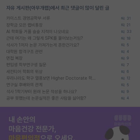
자유 게시판(아무개랩)에서 최근 댓글이 많이 달린 글
카이스트 경영공학부 서류
31
장학금 모은 랩비통장
21
AI 학회들 거품 슬슬 지적이 나오네요
33
근데 여기는 왜 그렇게 SPK를 물어보는거임?
18
석사가 1저자 논문 가져가는게 흔한건가요?
5
대학원 합격구조 관련
4
면접 복장
9
편입생 학부연구생 질문
7
세컨티어 학회의 위상
6
우리나라도 학구 열풍보면 Higher Doctorate 학위가 필요하다고 봅니다.
12
연구실 후배와의 관계
5
석사 1학기부터 원래 논문 작성을 하나요?
9
공부 못했는데 논문실적은 좋은 사람을 싫어함?
4