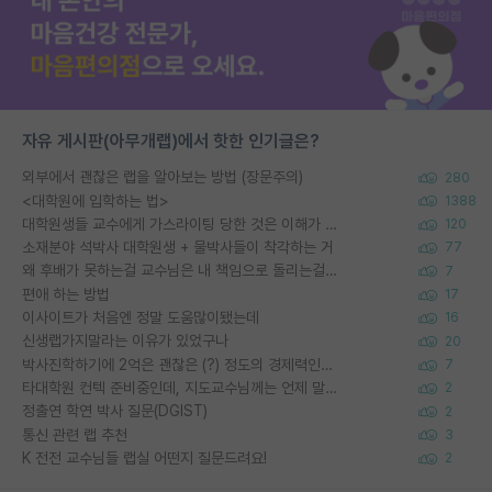
자유 게시판(아무개랩)에서 핫한 인기글은?
외부에서 괜찮은 랩을 알아보는 방법 (장문주의)
280
<대학원에 입학하는 법>
1388
대학원생들 교수에게 가스라이팅 당한 것은 이해가 갑니다. 안타깝네요.
120
소재분야 석박사 대학원생 + 물박사들이 착각하는 거
77
왜 후배가 못하는걸 교수님은 내 책임으로 돌리는걸까요?
7
편애 하는 방법
17
이사이트가 처음엔 정말 도움많이됐는데
16
신생랩가지말라는 이유가 있었구나
20
박사진학하기에 2억은 괜찮은 (?) 정도의 경제력인가요
7
타대학원 컨텍 준비중인데, 지도교수님께는 언제 말씀드려야 할까요?
2
정출연 학연 박사 질문(DGIST)
2
통신 관련 랩 추천
3
K 전전 교수님들 랩실 어떤지 질문드려요!
2