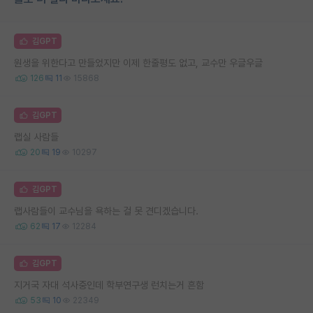
김GPT
원생을 위한다고 만들었지만 이제 한줄평도 없고, 교수만 우글우글
126
11
15868
김GPT
랩실 사람들
20
19
10297
김GPT
랩사람들이 교수님을 욕하는 걸 못 견디겠습니다.
62
17
12284
김GPT
지거국 자대 석사중인데 학부연구생 런치는거 흔함
53
10
22349