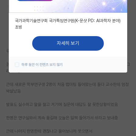
자유 게시판(아무개랩)
국가과학기술연구회 국가특임연구원(K-문샷 PD: AI과학자 분야)
미국 유학 게시판
초빙
미국 대학원 합격 후기 게시판
자세히 보기
대학원생 모집 게시판
우리 교수가 좀 사람이 말이 쌤
대학원 합격 후기 게시판
경상도 출신이라 화났나 싶을수도 있는데 3년동안 봐온 나는 솔직히 이젠 그
하루 동안 이 컨텐츠 보지 않기
러려니함
연구실(PI) 홍보 게시판
석박사 채용 정보 게시판
근데 새로온 학부연구생 2명이 처음 랩미팅 들어왔는데 둘다 교수한테 엄청
박살났음
임용 정보 게시판
발표도 실수하고 말을 절고 거기에 질문에 대답도 잘 못한상황이었음
학부 인턴 게시판
한명은 연구실와서 계속 울길래 오늘은 일찍 들어가서 쉬라고 보내줌
취업 게시판
근데 나머지 한명한테 괜찮냐고 물어보니까 웃으면서
임용 후기 게시판