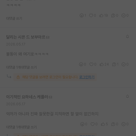
ㅋㅋㅋㅋ
1
0
19
0
0
대댓글 쓰기
달리는 시몬 드 보부아르
2026.05.17
불똥이 왜 여기로ㅋㅋㅋㅋ
0
0
24
1
0
대댓글 1개
대댓글 쓰기
해당 댓글을 보려면 로그인이 필요합니다.
로그인하기
이기적인 요하네스 케플러
2026.05.17
억까가 아니라 진짜 잘못한걸 지적하면 할 말이 없긴하지
0
0
5
0
0
대댓글 1개
대댓글 쓰기