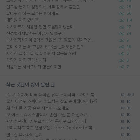
소재분야 석박사 대학원생 + 물박사들이 착각하는 거
79
연구실 동기가 경쟁의식 너무 강해서 불편함
25
말바꾸기 하는 교수는 피하세요
56
대학원 자퇴 2년 후
114
이사이트가 처음엔 정말 도움많이됐는데
27
신생랩가지말라는 이유가 있었구나
24
박사진학하기에 2억은 괜찮은 (?) 정도의 경제력인가요
9
근데 여기는 왜 그렇게 SPK를 물어보는거임?
28
K 전전 교수님들 랩실 어떤지 질문드려요!
5
막학기 자퇴 고민됩니다
3
서울대는 하버드보다 명문이지만
7
최근 댓글이 많이 달린 글
[무료] 2026 미국 대학원 유학 스타터팩 - 가이드북 & 합격자 컨택메일 템플릿
656
혹시 이정도 스펙이면 어느정도 잡고 준비해야하나요?
14
AI 학회들 거품 슬슬 지적이 나오네요
35
[카이스트 AI시스템학과] 면접 보신 분 계신가요...
10
박사수료인데 지도교수 이직 문제로 고민입니다.
10
우리나라도 학구 열풍보면 Higher Doctorate 학위가 필요하다고 봅니다.
16
연구실 후배와의 관계
10