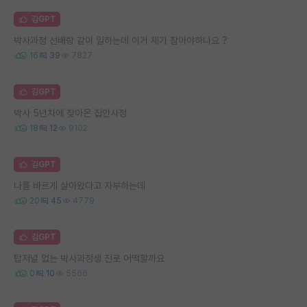
김GPT
박사과정 선배랑 같이 일하는데 이거 제가 참아야하나요 ?
16
39
7827
김GPT
박사 5년차에 찾아온 집안사정
18
12
9102
김GPT
나름 바르게 살아왔다고 자부하는데
20
45
4779
김GPT
탑저널 없는 박사과정생 진로 어떡할까요
0
10
5566