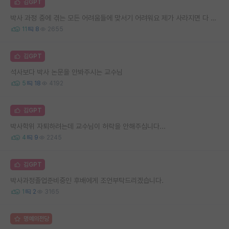
김GPT
박사 과정 중에 겪는 모든 어려움들에 맞서기 어려워요 제가 사라지면 다 해결되겠죠?
11
8
2655
김GPT
석사보다 박사 논문을 안봐주시는 교수님
5
18
4192
김GPT
박사학위 자퇴하려는데 교수님이 허락을 안해주십니다...
4
9
2245
김GPT
박사과정졸업준비중인 후배에게 조언부탁드리겠습니다.
1
2
3165
명예의전당