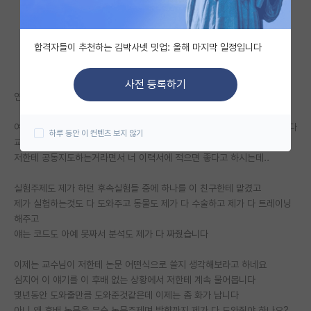
자유 게시판(아무개랩)
합격자들이 추천하는 김박사넷 밋업: 올해 마지막 일정입니다
미국 유학 게시판
미국 대학원 합격 후기 게시판
사전 등록하기
연구실에 혼자서는 잘 못하는 박사생 후배가 있습니다
대학원생 모집 게시판
여기가 해외라 졸업기한이 정해져있는데 후배는 졸업이 2년남은 상황입니다
하루 동안 이 컨텐츠 보지 않기
대학원 합격 후기 게시판
교수님이 저한테 후배 졸업을 도와주라고 하십니다
저한테 공동지도하는거라면서 너 이력서에 적으면 좋다고 하시는데..
연구실(PI) 홍보 게시판
실험주제도 제가 하던 후속실험들 중에 하나를 이 친구한테 맡겼고
석박사 채용 정보 게시판
제가 실험하는것도 다 도와주고 동물도 제가 다 수술하고 제가 다 트레이닝
해주고
임용 정보 게시판
얘는 코드도 아예 못짜서 분석도 제가 다 짜줬습니다
학부 인턴 게시판
이제는 교수님이 저한테 논문 어떤식으로 쓸지 생각해보라고 하네요
취업 게시판
심지어 이 얘기를 이 후배 없는 상황에서 저한테 계속 물어봅니다
몇년동안 도와줄만큼 도와준것같은데 이제는 좀 화가 납니다
임용 후기 게시판
아니 왜 후배 논문을 무슨 논문주제며 방향까지 제가 다 도와줘야 하나요?