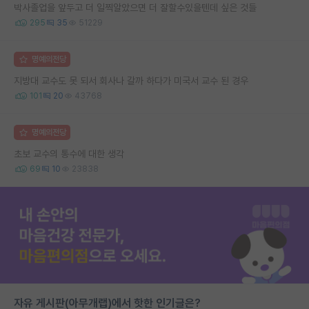
박사졸업을 앞두고 더 일찍알았으면 더 잘할수있을텐데 싶은 것들
295
35
51229
명예의전당
지방대 교수도 못 되서 회사나 갈까 하다가 미국서 교수 된 경우
101
20
43768
명예의전당
초보 교수의 통수에 대한 생각
69
10
23838
자유 게시판(아무개랩)에서 핫한 인기글은?