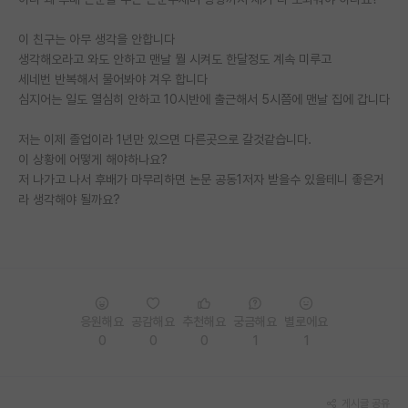
PI 전용 게시판
이 친구는 아무 생각을 안합니다
생각해오라고 와도 안하고 맨날 뭘 시켜도 한달정도 계속 미루고
인문사회 계열 게시판
세네번 반복해서 물어봐야 겨우 합니다
심지어는 일도 열심히 안하고 10시반에 출근해서 5시쯤에 맨날 집에 갑니다
특수/전문대학원 게시판
반도체/AI 게시판
저는 이제 졸업이라 1년만 있으면 다른곳으로 갈것같습니다.
이 상황에 어떻게 해야하나요?
장학금/장학생 게시판
저 나가고 나서 후배가 마무리하면 논문 공동1저자 받을수 있을테니 좋은거
라 생각해야 될까요?
학술 정보 게시판
홍보 게시판
커리어
유학교육
응원해요
공감해요
추천해요
궁금해요
별로에요
0
0
0
1
1
이벤트
반도체 아카데미
게시글 공유