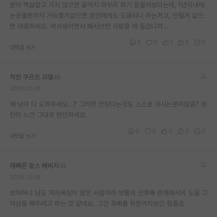
분이 멱살잡고 가지 않으면 끝까지 마무리 하기 힘들어보이는데, 1년이내에
논문출판까지 가능할거같으면 본인에게도 도움되니 하는거고, 안될거 같으
면 대충하세요. 박사생이면서 패시브한 사람을 왜 돕습니까...
0
0
1
0
0
대댓글 쓰기
착한 쿠르트 괴델
2026.05.16
왜 님이 다 도와주세요...? 그러면 안된다는것도 스스로 아시는분이잖음? 본
인이 느낀 그대로 판단하세요.
0
0
0
0
0
대댓글 쓰기
재빠른 찰스 배비지
2026.05.16
보아하니 님도 저자욕심이 많은 사람이라 보통의 선후배 관계에서의 도움 그
이상을 해주려고 하는 것 같네요. 그건 후배를 위한거라보긴 힘들죠.