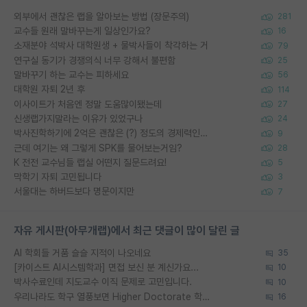
외부에서 괜찮은 랩을 알아보는 방법 (장문주의)
281
교수들 원래 말바꾸는게 일상인가요?
16
소재분야 석박사 대학원생 + 물박사들이 착각하는 거
79
연구실 동기가 경쟁의식 너무 강해서 불편함
25
말바꾸기 하는 교수는 피하세요
56
대학원 자퇴 2년 후
114
이사이트가 처음엔 정말 도움많이됐는데
27
신생랩가지말라는 이유가 있었구나
24
박사진학하기에 2억은 괜찮은 (?) 정도의 경제력인가요
9
근데 여기는 왜 그렇게 SPK를 물어보는거임?
28
K 전전 교수님들 랩실 어떤지 질문드려요!
5
막학기 자퇴 고민됩니다
3
서울대는 하버드보다 명문이지만
7
자유 게시판(아무개랩)에서 최근 댓글이 많이 달린 글
AI 학회들 거품 슬슬 지적이 나오네요
35
[카이스트 AI시스템학과] 면접 보신 분 계신가요...
10
박사수료인데 지도교수 이직 문제로 고민입니다.
10
우리나라도 학구 열풍보면 Higher Doctorate 학위가 필요하다고 봅니다.
16