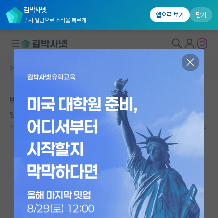
김박사넷
앱으로 보기
닫기
푸시 알림으로 소식을 빠르게
커뮤니티 홈
자유 게시판(아무개랩)
대학원생 모집
박사생 후배 졸업 도와주는거 어디까지 해줘야하나요?
국내대학원 정보
답답한 윌리엄 셰익스피어
연구실&오픈랩
2026.05.16
3
1154
커뮤니티
커뮤니티 홈
전체글보기
베스트 게시판
IF 명예의전당