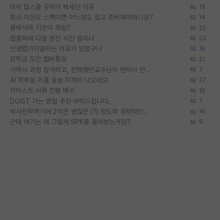
미박 탑스쿨 유학이 빡세진 이유
19
혹시 이정도 스펙이면 어느정도 잡고 준비해야하나요?
14
물박사의 기준이 뭐임?
22
랩홈피에 다들 본인 사진 올리냐
23
신생랩가지말라는 이유가 있었구나
16
장학금 모은 랩비통장
21
석박사 과정 합격하고, 컨택했던교수님이 연락이 안됩니다...
7
AI 학회들 거품 슬슬 지적이 나오네요
27
카이스트 서류 전형 배수
10
DGIST 가는 방법 추천 부탁드립니다.
7
박사진학하기에 2억은 괜찮은 (?) 정도의 경제력인가요
16
근데 여기는 왜 그렇게 SPK를 물어보는거임?
9