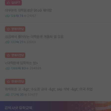
김GPT
대부분의 대학원생은 9to9 해야함
128
74
21057
명예의전당
심심해서 풀어보는 대학원생 개꿀AI 앱 모음
133
21
91056
명예의전당
<대학원에 입학하는 법>
1388
83
294886
명예의전당
최하위권 고 -&gt; 수도권 공대 -&gt; skp 석박 -&gt; 미국 취업
173
30
53477