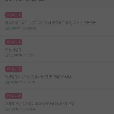
김GPT
원생을 위한다고 만들었지만 이제 한줄평도 없고, 교수만 우글우글
126
11
15848
김GPT
랩실 사람들
20
19
10291
김GPT
랩사람들이 교수님을 욕하는 걸 못 견디겠습니다.
62
17
12279
김GPT
지거국 자대 석사중인데 학부연구생 런치는거 흔함
53
10
22346