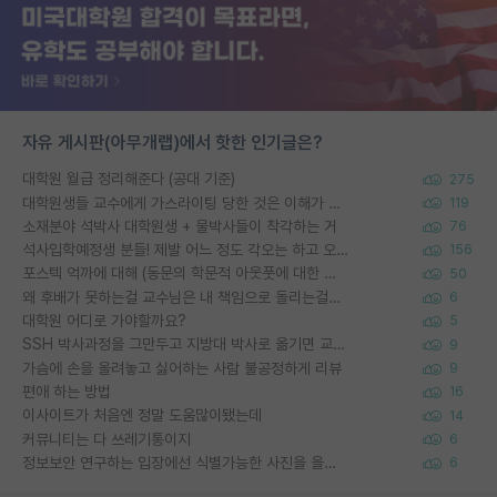
자유 게시판(아무개랩)에서 핫한 인기글은?
대학원 월급 정리해준다 (공대 기준)
275
대학원생들 교수에게 가스라이팅 당한 것은 이해가 갑니다. 안타깝네요.
119
소재분야 석박사 대학원생 + 물박사들이 착각하는 거
76
석사입학예정생 분들! 제발 어느 정도 각오는 하고 오세요.
156
포스텍 억까에 대해 (동문의 학문적 아웃풋에 대한 반박)
50
왜 후배가 못하는걸 교수님은 내 책임으로 돌리는걸까요?
6
대학원 어디로 가야할까요?
5
SSH 박사과정을 그만두고 지방대 박사로 옮기면 교수의 꿈은 끝일까요?
9
가슴에 손을 올려놓고 싫어하는 사람 불공정하게 리뷰
9
편애 하는 방법
16
이사이트가 처음엔 정말 도움많이됐는데
14
커뮤니티는 다 쓰레기통이지
6
정보보안 연구하는 입장에선 식별가능한 사진을 올리는건 비추이긴함
6