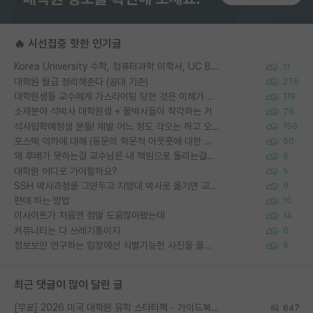
🔥 시선집중 핫한 인기글
Korea University 수학, 컴퓨터과학 이학사, UC Berkeley 산업공학 대학원 공학박사가 되는 것은 쉽지 않겠죠?
11
대학원 월급 정리해준다 (공대 기준)
275
대학원생들 교수에게 가스라이팅 당한 것은 이해가 갑니다. 안타깝네요.
119
소재분야 석박사 대학원생 + 물박사들이 착각하는 거
76
석사입학예정생 분들! 제발 어느 정도 각오는 하고 오세요.
156
포스텍 억까에 대해 (동문의 학문적 아웃풋에 대한 반박)
50
왜 후배가 못하는걸 교수님은 내 책임으로 돌리는걸까요?
6
대학원 어디로 가야할까요?
5
SSH 박사과정을 그만두고 지방대 박사로 옮기면 교수의 꿈은 끝일까요?
9
편애 하는 방법
16
이사이트가 처음엔 정말 도움많이됐는데
14
커뮤니티는 다 쓰레기통이지
6
정보보안 연구하는 입장에선 식별가능한 사진을 올리는건 비추이긴함
6
최근 댓글이 많이 달린 글
[무료] 2026 미국 대학원 유학 스타터팩 - 가이드북 & 합격자 컨택메일 템플릿
647