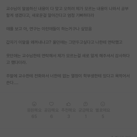
교수님이 말씀하신 내용이 다 맞고 오히려 제가 모르는 내용이 나와서 공부
PI 전용 게시판
할게 생겼다고, 새로운걸 알아간다고 엄청 기뻐하더라
인문사회 계열 게시판
얘를 보고 아, 연구는 이런애들이 하는거구나 싶었음
특수/전문대학원 게시판
갑자기 이말을 왜꺼내냐고? 울던애는 그만두고싶다고 나한테 연락했고
반도체/AI 게시판
웃던애는 교수님한테 연락해서 제가 모르는걸 새로 알게 해주셔서 감사하다
장학금/장학생 게시판
고 했다더라.
학술 정보 게시판
주말에 교수한테 전화와서 너한테 없는 열정이 학부생한테 있다고 욕먹어서
홍보 게시판
쓴다....
커리어
유학교육
응원해요
공감해요
추천해요
궁금해요
별로에요
65
6
3
1
5
이벤트
반도체 아카데미