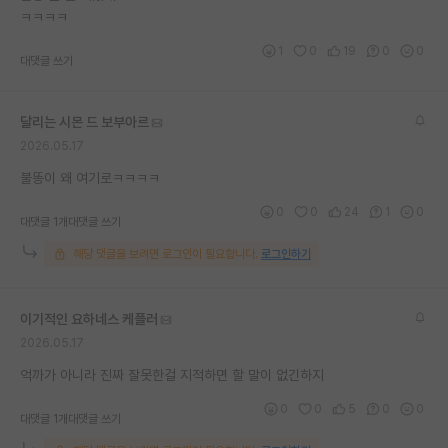
ㅋㅋㅋㅋ
1
0
19
0
0
대댓글 쓰기
달리는 시몬 드 보부아르
2026.05.17
불똥이 왜 여기로ㅋㅋㅋㅋ
0
0
24
1
0
대댓글 1개
대댓글 쓰기
해당 댓글을 보려면 로그인이 필요합니다.
로그인하기
이기적인 요하네스 케플러
2026.05.17
억까가 아니라 진짜 잘못한걸 지적하면 할 말이 없긴하지
0
0
5
0
0
대댓글 1개
대댓글 쓰기