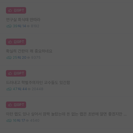
김GPT
연구실 회식때 딴따라
39
14
8192
김GPT
확실히 간판이 꽤 중요하네요
25
20
9375
김GPT
드러내고 학벌주의자인 교수들도 있긴함
47
44
20448
김GPT
이런 랩도 있나 싶어서 깜짝 놀랐는데 돈 없는 랩은 초반에 알면 좋겠지만 나중에라도 알면 거르세요.
16
17
4540