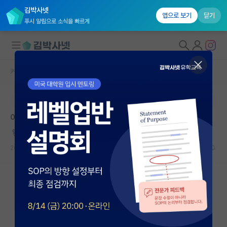
김박사넷
앱으로 보기
닫기
푸시 알림으로 소식을 빠르게
커뮤니티 홈
자유 게시판(아무개랩)
대학원생 모집
본문이 수정되지 않는 박제글입니다.
국내대학원 정보
어제자 랩미팅에서 만난 진짜 광기
연구실&오픈랩
긍정적인 호르헤 보르헤스
커뮤니티
2026.05.17
19
18413
커뮤니티 홈
전체글보기
베스트 게시판
IF 명예의전당