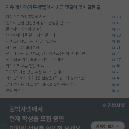
자유 게시판(아무개랩)에서 최근 댓글이 많이 달린 글
카이스트 경영공학부 서류
28
입학도 안한 신입생이 원래 관심을 받나요
11
물박사의 기준이 뭐임?
22
랩홈피에 다들 본인 사진 올리냐
23
신생랩가지말라는 이유가 있었구나
16
장학금 모은 랩비통장
21
석박사 과정 합격하고, 컨택했던교수님이 연락이 안됩니다...
7
AI 학회들 거품 슬슬 지적이 나오네요
27
카이스트 서류 전형 배수
10
DGIST 가는 방법 추천 부탁드립니다.
7
박사진학하기에 2억은 괜찮은 (?) 정도의 경제력인가요
16
근데 여기는 왜 그렇게 SPK를 물어보는거임?
9
면접 복장
5