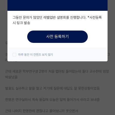
자유 게시판(아무개랩)
그동안 문의가 많았던 레벨업반 설명회를 진행합니다. *사전등록
미국 유학 게시판
시 링크 발송
미국 대학원 합격 후기 게시판
사전 등록하기
대학원생 모집 게시판
우리 교수가 좀 사람이 말이 쌤
대학원 합격 후기 게시판
경상도 출신이라 화났나 싶을수도 있는데 3년동안 봐온 나는 솔직히 이젠 그
하루 동안 이 컨텐츠 보지 않기
러려니함
연구실(PI) 홍보 게시판
석박사 채용 정보 게시판
근데 새로온 학부연구생 2명이 처음 랩미팅 들어왔는데 둘다 교수한테 엄청
박살났음
임용 정보 게시판
발표도 실수하고 말을 절고 거기에 질문에 대답도 잘 못한상황이었음
학부 인턴 게시판
한명은 연구실와서 계속 울길래 오늘은 일찍 들어가서 쉬라고 보내줌
취업 게시판
근데 나머지 한명한테 괜찮냐고 물어보니까 웃으면서
임용 후기 게시판