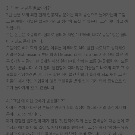
3. "그럼 저널은 별로인가?"
2번 글을 보게 되면 현재 인공지능 분야는 학회 중심으로 돌아가는데 그럼
그 분야에서 저널은 별로인가라고 생각이 드실 수 있는데, 그건 아니라고 생
각합니다.
모든 논문은 소중하죠. 실제로 탑티어 저널 "TPAMI, IJCV 등등" 같은 탑티
어 저널도 존재 합니다.
그럼에도 AI가 학회 중심인 이유는 아무래도 AI의 발전 속도라고 생각해요.
저널은 Submission 부터 최종 Decision까지 Top tier기준 진짜 짧은 경
우 6개월 ~ 길면 1년 6개월 이상 걸리는데, 학회는 보통 3~5개월이면 모든
일정이 끝납니다. AI가 빨리 발전함에 따라 많은 기술들도 나오게 되고 그 수
요들을 감당하려면 아무래도 짧은 싸이클인 학회에 몰리게 되고 또한 그 학
회들이 세계적인 기업들이 많은 후원들을 받게 됨에 따라 학회 중심으로 연
구가 돌아가게 된 것 같습니다.
4. "그럼 왜 이런 오해가 발생할까?"
아마도 분야가 다르신 분들은 연구가 학회 중심이 아니라 저널 중심이기 때
문이라고 생각합니다.
제가 경험한 일화인데 제가 한창 첫 탑티어 학회 논문 준비중에 다른 분야 교
수님과 얘기를 나눌 일이 있어서 대화를 했었는데, 교수님께서 "학생은 요즘
뭐하고 있어요~?" 라고 물어보시자 전 "학회 준비 중입니다."라고 하니까.