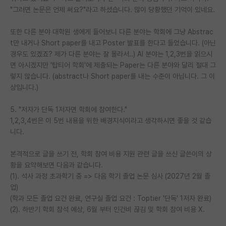
"그러면 논문은 언제 써요?"라고 하셨습니다. 많이 당황했던 기억이 있네요.
또한 다른 분야 대학원 생에게 들어보니 다른 분야는 학회에 그냥 Abstrac
t만 내거나 Short paper를 내고 Poster 발표를 한다고 들었습니다. (아닌
경우도 있겠죠? 제가 다른 분야는 잘 몰라서..) AI 분야는 1,2,3번을 읽으시
면 아시겠지만 '탑티어 학회'에 제출되는 Paper는 다른 분야와 달리 절대 그
렇지 않습니다. (abstract나 Short paper를 내는 수준이 아닙니다. 그 이
상입니다.)
5. "저자가 단독 1저자면 학회에 참여한다."
1,2,3,4번은 이 5번 내용을 위한 배경지식이라고 생각하시면 좋을 것 같습
니다.
본격적으로 글을 쓰기 전, 학회 참여 비용 지원 관련 글을 쓰신 글쓴이의 상
황을 요약해보면 다음과 같습니다.
(1). 석사 과정 초과학기 중 => 다음 학기 졸업 논문 심사 (2027년 2월 졸
업)
(학과 모든 졸업 요건 완료, 연구실 졸업 요건 : Toptier '단독' 1저자 완료)
(2). 하반기 학회 참석 예상, 6월 부터 인건비 끊김 및 학회 참여 비용 X.