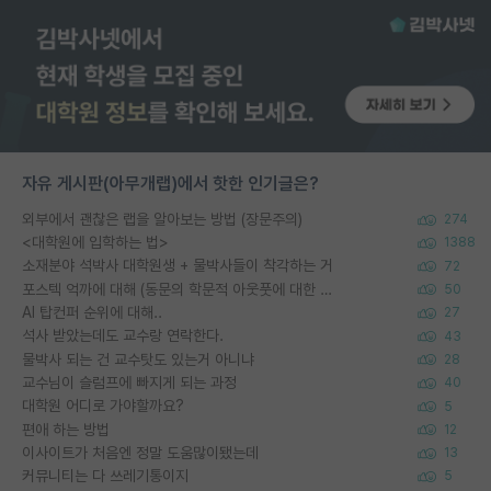
자유 게시판(아무개랩)에서 핫한 인기글은?
외부에서 괜찮은 랩을 알아보는 방법 (장문주의)
274
<대학원에 입학하는 법>
1388
소재분야 석박사 대학원생 + 물박사들이 착각하는 거
72
포스텍 억까에 대해 (동문의 학문적 아웃풋에 대한 반박)
50
AI 탑컨퍼 순위에 대해..
27
석사 받았는데도 교수랑 연락한다.
43
물박사 되는 건 교수탓도 있는거 아니냐
28
교수님이 슬럼프에 빠지게 되는 과정
40
대학원 어디로 가야할까요?
5
편애 하는 방법
12
이사이트가 처음엔 정말 도움많이됐는데
13
커뮤니티는 다 쓰레기통이지
5