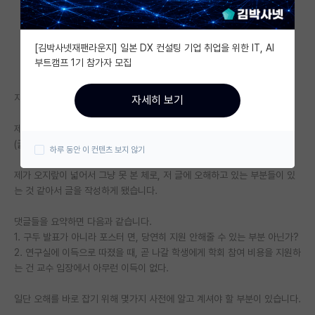
자유 게시판(아무개랩)
[김박사넷재팬라운지] 일본 DX 컨설팅 기업 취업을 위한 IT, AI
미국 유학 게시판
부트캠프 1기 참가자 모집
미국 대학원 합격 후기 게시판
지나가던 인공지능 전공을 한 연구원 입니다. (박사 졸업)
자세히 보기
대학원생 모집 게시판
제목에 해당하는 글의 댓글들을 보는데 참 안타깝네요..
대학원 합격 후기 게시판
(글 링크 : https://phdkim.net/board/free/79720/)
하루 동안 이 컨텐츠 보지 않기
연구실(PI) 홍보 게시판
제가 오지랖이 넓어서 그냥 못 본 체로, 저 글에 오해하고 있는 부분들이 있
는 것 같아서 글을 작성하게 됐습니다.
석박사 채용 정보 게시판
댓글들을 요약하면 다음과 같습니다.
임용 정보 게시판
1. 구두 발표가 아니라 포스터 면, 당연히 지원 안해줄 수 있는 부분 아닌가?
학부 인턴 게시판
2. 연구실에 이득으로 따졌을 때, 곧 나갈 학생에게 학회 참여 비용을 지원하
는 건 교수 입장에서 아무런 이득이 없다.
취업 게시판
일단 오해를 바로 잡기 위해 몇가지 사전에 알고 계셔야 할 부분이 있습니다.
임용 후기 게시판