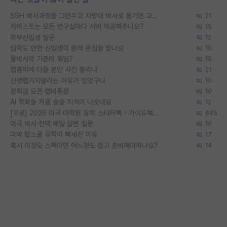
SSH 박사과정을 그만두고 지방대 박사로 옮기면 교수의 꿈은 끝일까요?
21
카이스트는 모든 연구실마다 서버 제공해주나요?
15
학부신입생 질문
12
입학도 안한 신입생이 원래 관심을 받나요
10
물박사의 기준이 뭐임?
15
랩홈피에 다들 본인 사진 올리냐
21
신생랩가지말라는 이유가 있었구나
10
장학금 모은 랩비통장
10
AI 학회들 거품 슬슬 지적이 나오네요
12
[무료] 2026 미국 대학원 유학 스타터팩 - 가이드북 & 합격자 컨택메일 템플릿
645
미국 박사 컨택 메일 답변 질문
10
미박 탑스쿨 유학이 빡세진 이유
17
혹시 이정도 스펙이면 어느정도 잡고 준비해야하나요?
14