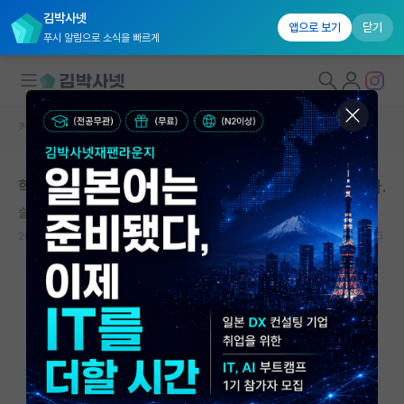
김박사넷
앱으로 보기
닫기
푸시 알림으로 소식을 빠르게
커뮤니티 홈
자유 게시판(아무개랩)
대학원생 모집
학회 참여 비용 지원 관련 글 댓글을 보니 참 안타깝습니다.
국내대학원 정보
슬기로운 블레즈 파스칼
연구실&오픈랩
2026.05.17
15
7406
커뮤니티
커뮤니티 홈
전체글보기
베스트 게시판
IF 명예의전당