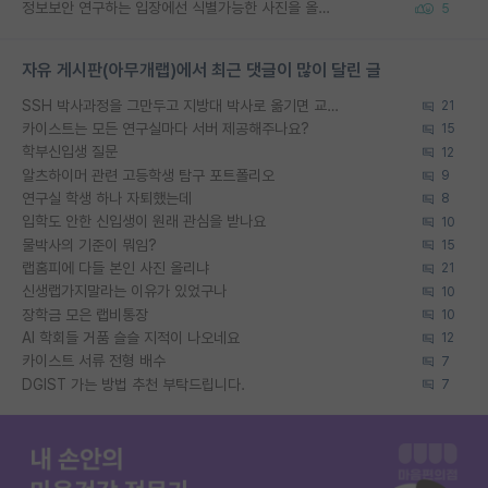
정보보안 연구하는 입장에선 식별가능한 사진을 올리는건 비추이긴함
5
자유 게시판(아무개랩)에서 최근 댓글이 많이 달린 글
SSH 박사과정을 그만두고 지방대 박사로 옮기면 교수의 꿈은 끝일까요?
21
카이스트는 모든 연구실마다 서버 제공해주나요?
15
학부신입생 질문
12
알츠하이머 관련 고등학생 탐구 포트폴리오
9
연구실 학생 하나 자퇴했는데
8
입학도 안한 신입생이 원래 관심을 받나요
10
물박사의 기준이 뭐임?
15
랩홈피에 다들 본인 사진 올리냐
21
신생랩가지말라는 이유가 있었구나
10
장학금 모은 랩비통장
10
AI 학회들 거품 슬슬 지적이 나오네요
12
카이스트 서류 전형 배수
7
DGIST 가는 방법 추천 부탁드립니다.
7