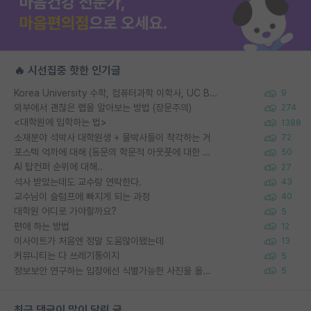
🔥 시선집중 핫한 인기글
Korea University 수학, 컴퓨터과학 이학사, UC Berkeley 산업공학 대학원 공학박사가 되는 것은 쉽지 않겠죠?
9
외부에서 괜찮은 랩을 알아보는 방법 (장문주의)
274
<대학원에 입학하는 법>
1388
소재분야 석박사 대학원생 + 물박사들이 착각하는 거
72
포스텍 억까에 대해 (동문의 학문적 아웃풋에 대한 반박)
50
AI 탑컨퍼 순위에 대해..
27
석사 받았는데도 교수랑 연락한다.
43
교수님이 슬럼프에 빠지게 되는 과정
40
대학원 어디로 가야할까요?
5
편애 하는 방법
12
이사이트가 처음엔 정말 도움많이됐는데
13
커뮤니티는 다 쓰레기통이지
5
정보보안 연구하는 입장에선 식별가능한 사진을 올리는건 비추이긴함
5
최근 댓글이 많이 달린 글