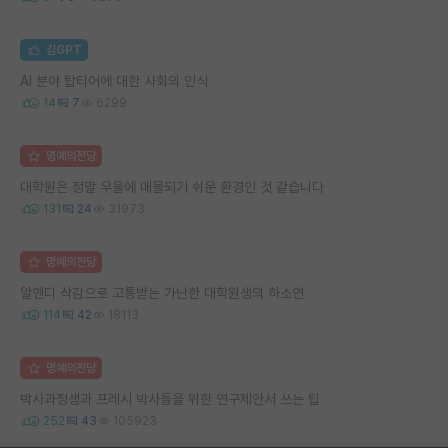
김GPT
AI 분야 탑티어에 대한 사회의 인식
14
7
6299
명예의전당
대학원은 정말 우울에 매몰되기 쉬운 환경인 것 같습니다
131
24
31973
명예의전당
알앤디 삭감으로 고통받는 가난한 대학원생의 하소연
114
42
18113
명예의전당
박사과정생과 프레시 박사들을 위한 연구제안서 쓰는 팁
252
43
105923