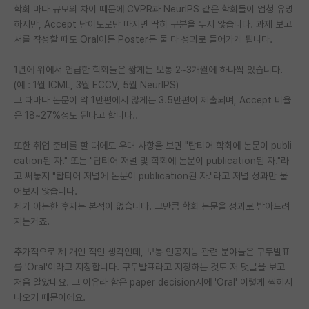
학회 마다 규모의 차이 때문에 CVPR과 NeurIPS 같은 학회들이 엄청 유명
재팬라운지 🌸
하지만, Accept 난이도로만 따지면 딱히 구분을 두지 않습니다. 과제 보고
서를 작성할 때도 Oral이든 Poster든 둘 다 성과로 들어가게 됩니다.
1년에 위에서 언급한 학회들은 짧게는 보통 2~3개월에 하나씩 있습니다.
(예 : 1월 ICML, 3월 ECCV, 5월 NeurIPS)
그 때마다 논문이 약 1만편에서 많게는 3.5만편이 제출되며, Accept 비율
은 18~27%정도 된다고 합니다..
또한 취업 준비를 할 때에도 우대 사항을 보면 "탑티어 학회에 논문이 publi
cation된 자." 또는 "탑티어 저널 및 학회에 논문이 publication된 자."라
고 써놓지 "탑티어 저널에 논문이 publication된 자."라고 저널 성과만 물
어보지 않습니다.
제가 아는한 후자는 본적이 없습니다. 그만큼 학회 논문을 성과로 받아드려
지는거죠.
추가적으로 제 개인 적인 생각인데, 보통 인공지능 관련 분야들은 구두발표
를 'Oral'이라고 지칭합니다. 구두발표라고 지칭하는 것도 저 댓글을 보고
처음 알았네요. 그 이유라 함은 paper decision시에 'Oral' 이렇게 찍혀서
나오기 때문이에요.