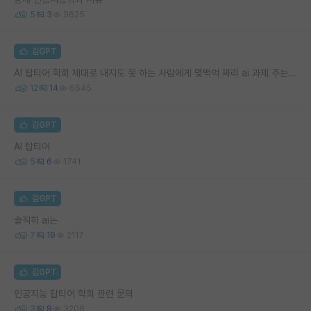
5
3
9625
김GPT
AI 탑티어 학회 제대로 내지도 못 하는 사람에게 몇백억 짜리 ai 과제 주는 사람은 뭔가 싶다
12
14
6545
김GPT
AI 탑티어
5
6
1741
김GPT
솔직히 ai는
7
19
2117
김GPT
인공지능 탑티어 학회 관련 문의
3
8
3206