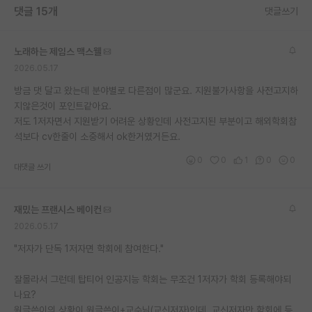
댓글 15개
댓글쓰기
노래하는 제임스 맥스웰
2026.05.17
방금 댓 달고 왔는데 분야별로 다른점이 많군요. 지원불가사항을 사전고지하
지않은것이 포인트같아요.
저도 1저자면서 지원받기 어려운 상황인데 사전고지된 부분이고 해외학회참
석보다 cv한줄이 소중해서 ok한거였거든요.
0
0
1
0
0
대댓글 쓰기
재밌는 프랜시스 베이컨
2026.05.17
"저자가 단독 1저자면 학회에 참여한다."
잘몰라서 그런데 탑티어 인공지능 학회는 무조건 1저자가 학회 등록해야되
나요?
원글쓴이의 상황이 원글쓴이+교수님(교신저자)인데, 교신저자만 학회에 등