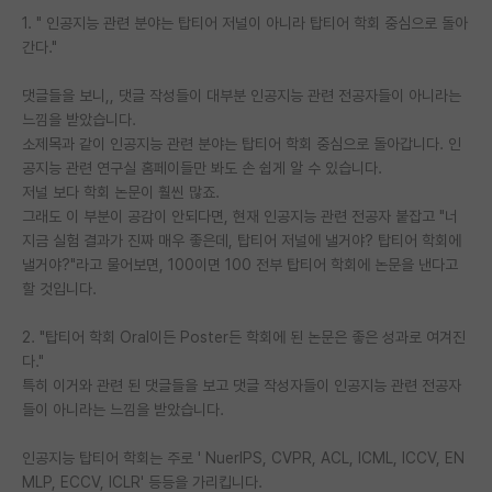
1. " 인공지능 관련 분야는 탑티어 저널이 아니라 탑티어 학회 중심으로 돌아
PI 전용 게시판
간다."
인문사회 계열 게시판
댓글들을 보니,, 댓글 작성들이 대부분 인공지능 관련 전공자들이 아니라는
느낌을 받았습니다.
특수/전문대학원 게시판
소제목과 같이 인공지능 관련 분야는 탑티어 학회 중심으로 돌아갑니다. 인
반도체/AI 게시판
공지능 관련 연구실 홈페이들만 봐도 손 쉽게 알 수 있습니다.
저널 보다 학회 논문이 훨씬 많죠.
장학금/장학생 게시판
그래도 이 부분이 공감이 안되다면, 현재 인공지능 관련 전공자 붙잡고 "너
지금 실험 결과가 진짜 매우 좋은데, 탑티어 저널에 낼거야? 탑티어 학회에
학술 정보 게시판
낼거야?"라고 물어보면, 100이면 100 전부 탑티어 학회에 논문을 낸다고
할 것입니다.
홍보 게시판
2. "탑티어 학회 Oral이든 Poster든 학회에 된 논문은 좋은 성과로 여겨진
커리어
다."
유학교육
특히 이거와 관련 된 댓글들을 보고 댓글 작성자들이 인공지능 관련 전공자
들이 아니라는 느낌을 받았습니다.
이벤트
인공지능 탑티어 학회는 주로 ' NuerIPS, CVPR, ACL, ICML, ICCV, EN
반도체 아카데미
MLP, ECCV, ICLR' 등등을 가리킵니다.