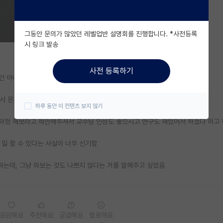
그동안 문의가 많았던 레벨업반 설명회를 진행합니다. *사전등록
시 링크 발송
사전 등록하기
이건 아니다 싶어서 자대 대학원 들어왔는데
서 문제 해결하고, 정말 보람차게 석사를 마침
하루 동안 이 컨텐츠 보지 않기
사 과정 해보라고 제안해주셔서 교수님 인성도 좋으시고 연구도 재밌어서 하겠다 하고
일 할 수 있다는 사실이 너무 신기함
하는데, 그냥 와보는 것도 나쁘지 않다는 거를 말해주고 싶었음
공감해요
추천해요
궁금해요
별로에요