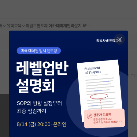
어
유학교육
이벤트
반도체 아카데미
재팬라운지 🌸
스크랩
신고하