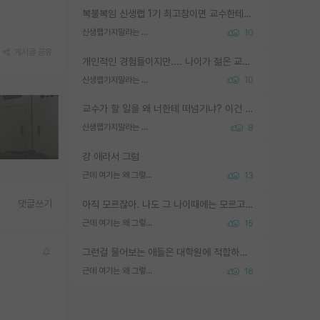
복불복임 신생랩 1기 최고참이면 교수한테 직접 지도받는 시간이 매우 많음 제대로 된 교수라면 말이지 그게 아니라면 그냥 넌 해방 불가능한 노예 1호에 감점쓰레기통이 되는거고
신생랩가지말라는 이유가 있었구나
10
게시글 공유
개인적인 경험들이지만.... 나이가 젊은 교수일수록 꼰대라는 가면을 쓴 채로 무례함을 행동하는 경우가 거의 90% 정도였음. 나이가 어린데 다른 또래들과 달리 명예, 권력, 재력까지 얻었으니 세상 다 가진 기분이겠지. 오히러 나이 든 교수들이 행동과 말을 더 조심하시더라.
신생랩가지말라는 이유가 있었구나
10
교수가 할 일을 왜 너한테 떠넘기냐? 이건 교수가 제대로 잘 알지 못하는 경우일텐데...
신생랩가지말라는 이유가 있었구나
8
걍 애라서 그럼
근데 여기는 왜 그렇게 SPK를 물어보는거임?
13
댓글쓰기
아직 모르잖아. 나도 그 나이때에는 모르고 평가 받고 안심하고 싶었어.
근데 여기는 왜 그렇게 SPK를 물어보는거임?
15
그런걸 물어보는 애들은 대학원에 적합하지 않다
근데 여기는 왜 그렇게 SPK를 물어보는거임?
16