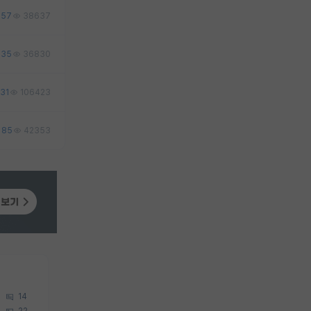
57
38637
35
36830
31
106423
85
42353
14