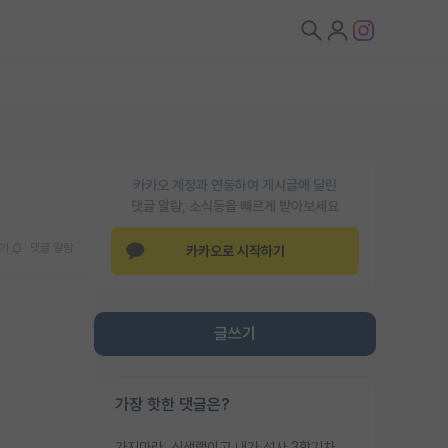
카카오 계정과 연동하여 게시글에 달린
댓글 알람, 소식등을 빠르게 받아보세요
기
댓글 알람
카카오로 시작하기
글쓰기
가장 핫한 댓글은?
가지마라. 신생랩이고 내가 석사 3학기차인데 최고참인데 나도 아무것도 모르는데 교수가 후배들 왜 논문 교육 안시키냐. 논문 왜 안 써오냐 닦달한다