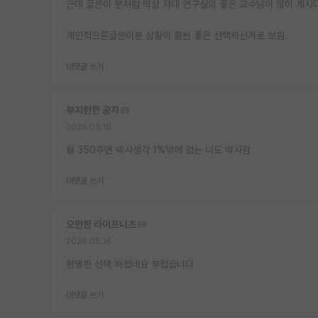
근데 글쓴이 분처럼 막상 자대 연구실의 좋은 교수님이 많이 계시다
개인적으론글쓴이분 상황이 휠씬 좋은 선택하신거로 보임.
대댓글 쓰기
부지런한 공자
2026.05.16
월 350주면 박사생각 1%밖에 없는 나도 박사감
대댓글 쓰기
오만한 라이프니츠
2026.05.16
현명한 선택 하셨네요 부럽습니다
대댓글 쓰기