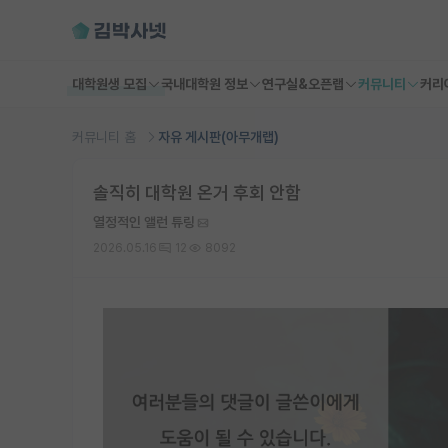
대학원생 모집
국내대학원 정보
연구실&오픈랩
커뮤니티
커리
커뮤니티 홈
자유 게시판(아무개랩)
솔직히 대학원 온거 후회 안함
열정적인 앨런 튜링
2026.05.16
12
8092