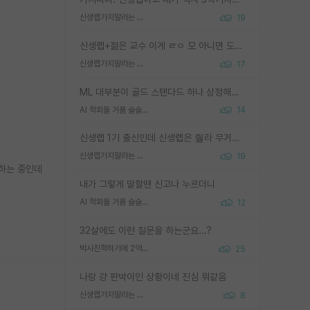
신생랩가지말라는 이유가 있었구나
19
신생랩+젊은 교수 이게 ㄹㅇ 모 아니면 도인듯.
신생랩가지말라는 이유가 있었구나
17
ML 대부분이 골드 스탠다드 하나 상정해놓고 (벤치마크 데이터셋이 여러 개면 여러 개 상정) 그거 얼마나 잘 맞추나 싸움임 가끔 번뜩이는 설계 철학을 보여주는 논문들도 있지만 대부분 그거 성적 얼마나 더 올리느라에 혈안이 되어 있는 측면이 잇음
AI 학회들 거품 슬슬 지적이 나오네요
14
신생랩 1기 출신인데 신생랩은 줠라 무거운 바벨 같은거임. 들면 대박인데 못들면 깔려 죽음. 아무도 알려주지 않는 환경에서 자생해야하지만, 일단 살아남았다면 그 어떤 사람보다 악착같고 생존력 높은 사람으로 거듭날 수 있음
신생랩가지말라는 이유가 있었구나
19
 하는 중인데
내가 그렇게 말할땐 신고나 누르더니
AI 학회들 거품 슬슬 지적이 나오네요
12
32살에도 이런 질문을 하는군요...?
박사진학하기에 2억은 괜찮은 (?) 정도의 경제력인가요
25
나랑 걍 판박이인 상황이네 진심 뭐같음
신생랩가지말라는 이유가 있었구나
8