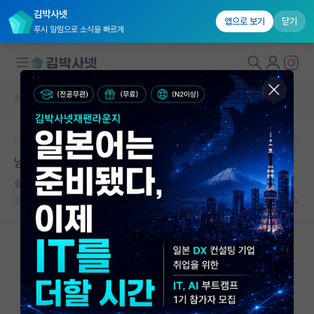
김박사넷
앱으로 보기
닫기
푸시 알림으로 소식을 빠르게
커뮤니티 홈
자유 게시판(아무개랩)
대학원생 모집
본문이 수정되지 않는 박제글입니다.
국내대학원 정보
남자 박사 졸업선물 추천
연구실&오픈랩
슬기로운 피에르 페르마
커뮤니티
2026.06.11
5
1198
커뮤니티 홈
전체글보기
베스트 게시판
IF 명예의전당