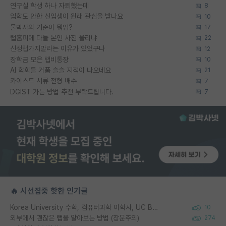
연구실 학생 하나 자퇴했는데
8
입학도 안한 신입생이 원래 관심을 받나요
10
물박사의 기준이 뭐임?
17
랩홈피에 다들 본인 사진 올리냐
22
신생랩가지말라는 이유가 있었구나
12
장학금 모은 랩비통장
10
AI 학회들 거품 슬슬 지적이 나오네요
21
카이스트 서류 전형 배수
7
DGIST 가는 방법 추천 부탁드립니다.
7
🔥 시선집중 핫한 인기글
Korea University 수학, 컴퓨터과학 이학사, UC Berkeley 산업공학 대학원 공학박사가 되는 것은 쉽지 않겠죠?
10
외부에서 괜찮은 랩을 알아보는 방법 (장문주의)
274