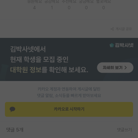
응원해요
공감해요
추천해요
궁금해요
별로에요
4
1
0
0
0
PI 전용 게시판
인문사회 계열 게시판
게시글 공유
특수/전문대학원 게시판
반도체/AI 게시판
장학금/장학생 게시판
학술 정보 게시판
홍보 게시판
카카오 계정과 연동하여 게시글에 달린
댓글 알람, 소식등을 빠르게 받아보세요
커리어
유학교육
카카오로 시작하기
이벤트
댓글 5개
댓글쓰기
반도체 아카데미