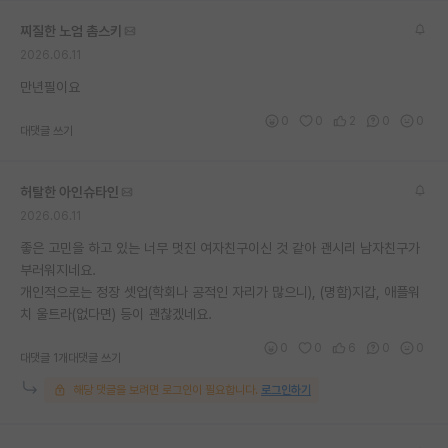
재팬라운지 🌸
찌질한 노엄 촘스키
2026.06.11
만년필이요
0
0
2
0
0
대댓글 쓰기
허탈한 아인슈타인
2026.06.11
좋은 고민을 하고 있는 너무 멋진 여자친구이신 것 같아 괜시리 남자친구가
부러워지네요.
개인적으로는 정장 셋업(학회나 공적인 자리가 많으니), (명함)지갑, 애플워
치 울트라(없다면) 등이 괜찮겠네요.
0
0
6
0
0
대댓글 1개
대댓글 쓰기
해당 댓글을 보려면 로그인이 필요합니다.
로그인하기