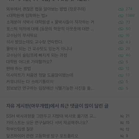
외부에서 괜찮은 랩을 알아보는 방법 (장문주의)
274
<대학원에 입학하는 법>
1388
소재분야 석박사 대학원생 + 물박사들이 착각하는 거
72
포스텍 억까에 대해 (동문의 학문적 아웃풋에 대한 반박)
50
교수님이 무서워요
16
석사 받았는데도 교수랑 연락한다.
43
물박사 되는 건 교수탓도 있는거 아니냐
29
교수님이 슬럼프에 빠지게 되는 과정
40
대학원 어디로 가야할까요?
5
편애 하는 방법
12
이사이트가 처음엔 정말 도움많이됐는데
13
커뮤니티는 다 쓰레기통이지
5
정보보안 연구하는 입장에선 식별가능한 사진을 올리는건 비추이긴함
5
자유 게시판(아무개랩)에서 최근 댓글이 많이 달린 글
SSH 박사과정을 그만두고 지방대 박사로 옮기면 교수의 꿈은 끝일까요?
21
카이스트는 모든 연구실마다 서버 제공해주나요?
15
학부신입생 질문
12
알츠하이머 관련 고등학생 탐구 포트폴리오
9