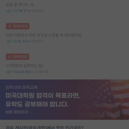
일을 잘 한다는 것.
236
17
28993
명예의전당
인턴 지원자가 우리 연구실 논문을 싹 읽어왔네요
131
55
131203
명예의전당
<대학원에 입학하는 법>
1388
83
294678
자유 게시판(아무개랩)에서 핫한 인기글은?