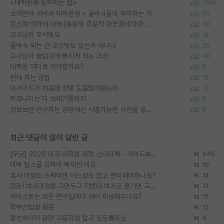
<대학원에 입학하는 법>
1388
소재분야 석박사 대학원생 + 물박사들이 착각하는 거
72
포스텍 억까에 대해 (동문의 학문적 아웃풋에 대한 반박)
50
교수님이 무서워요
16
물박사 되는 건 교수탓도 있는거 아니냐
29
교수님이 슬럼프에 빠지게 되는 과정
40
대학원 어디로 가야할까요?
5
편애 하는 방법
12
이사이트가 처음엔 정말 도움많이됐는데
13
커뮤니티는 다 쓰레기통이지
5
정보보안 연구하는 입장에선 식별가능한 사진을 올리는건 비추이긴함
5
최근 댓글이 많이 달린 글
[무료] 2026 미국 대학원 유학 스타터팩 - 가이드북 & 합격자 컨택메일 템플릿
645
미박 탑스쿨 유학이 빡세진 이유
19
혹시 이정도 스펙이면 어느정도 잡고 준비해야하나요?
14
SSH 박사과정을 그만두고 지방대 박사로 옮기면 교수의 꿈은 끝일까요?
21
카이스트는 모든 연구실마다 서버 제공해주나요?
15
학부신입생 질문
12
알츠하이머 관련 고등학생 탐구 포트폴리오
9