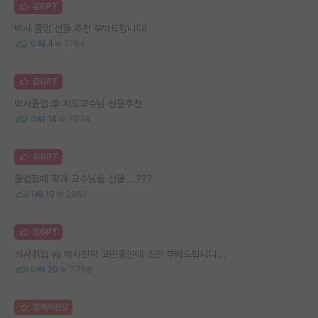
김GPT
박사 졸업 선물 추천 부탁드립니다!
0
4
1784
김GPT
박사졸업 후 지도교수님 선물추천
3
14
7874
김GPT
졸업할때 학과 교수님들 선물....???
1
10
2961
김GPT
석사취업 vs 박사진학 고민중인데 조언 부탁드립니다...
0
20
7788
명예의전당