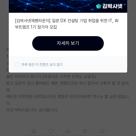
자유 게시판(아무개랩)
[김박사넷재팬라운지] 일본 DX 컨설팅 기업 취업을 위한 IT, AI
미국 유학 게시판
부트캠프 1기 참가자 모집
미국 대학원 합격 후기 게시판
자세히 보기
대학원생 모집 게시판
제목과 같습니다. 남자 박사 졸업선물 추천해주시면 감사하겠습니다.
학부생 때부터 만났던 남자친구가 고생 끝에 이번 학기 졸업이 확정되어서
대학원 합격 후기 게시판
소소하게 선물을 해주고 싶은데 뭘 해야할지를 모르겠네요.
하루 동안 이 컨텐츠 보지 않기
30대 초반이고, 전자기기 덕후인데 본인이 이미 마니아라서 전자기기쪽 선
연구실(PI) 홍보 게시판
물은 피하려고 합니다.(마음대로 사주면 만족도 낮을듯)
받고 싶은거 있냐 물어봐도 매번 괜찮다고만 하니 알아서 사줘야 할 것 같아
석박사 채용 정보 게시판
요.
예산은 100만원 내외입니다만 괜찮은 아이디어라면 액수는 별 상관 없습니
임용 정보 게시판
다.
학부 인턴 게시판
의견 부탁드립니다. 감사합니다.
취업 게시판
임용 후기 게시판