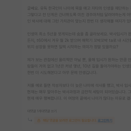
글쎄요. 유독 한국인이 나이에 목을 매고 자타의 인생을 재단하는 
그렇다고 전 단계은 건너뛰도록 미친 경주마처럼 달려야하는게 아
인 박사에 대해 그런 가치관이 맞는지 한번 더 생각해볼 여지가 있
인생의 최소 5년을 붓게되는데 숨을 좀 골라보세요. 박사입시가 
든지, t60에서 겨우 월 2k 받으며 매학기 꼬박꼬박 ta로 내 
위지 성장을 못하면 일찍 시작하는 의미가 정말 있을까요?
제가 보는 관점에선 올리젝만 아닐 뿐, 올해 입시가 원하는 만큼 
람들이 거의 없고 1년은 커녕 몇년, 10년 길을 돌아가야하는 인
한번 더 시도해본다고 아무 문제 안생깁니다.
저를 예로 들면 작성자보다 더 늦은 나이에 석사를 했고, 박사 입
현재는 매우 알아주는 박사과정과 금전적 세팅이 되어있습니다. 그
현재 매우 행복합니다. 이 여정의 끝에서 나이가 많다는 이유로 결
대댓글 1개
대댓글 쓰기
해당 댓글을 보려면 로그인이 필요합니다.
로그인하기