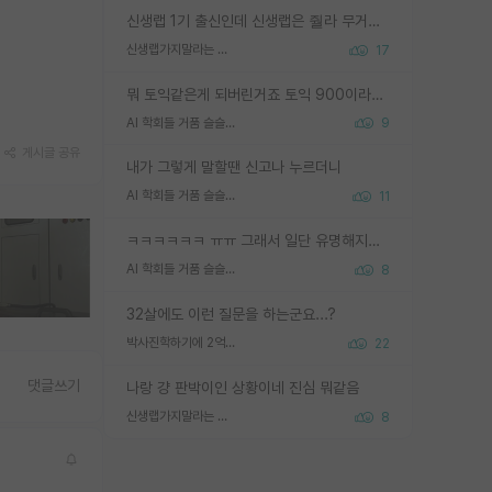
신생랩 1기 출신인데 신생랩은 줠라 무거운 바벨 같은거임. 들면 대박인데 못들면 깔려 죽음. 아무도 알려주지 않는 환경에서 자생해야하지만, 일단 살아남았다면 그 어떤 사람보다 악착같고 생존력 높은 사람으로 거듭날 수 있음
신생랩가지말라는 이유가 있었구나
17
뭐 토익같은게 되버린거죠 토익 900이라고 영어잘하는건 아닙니다만 잘하는사람은 다 900을 넘는 그런
AI 학회들 거품 슬슬 지적이 나오네요
9
게시글 공유
내가 그렇게 말할땐 신고나 누르더니
AI 학회들 거품 슬슬 지적이 나오네요
11
ㅋㅋㅋㅋㅋㅋ ㅠㅠ 그래서 일단 유명해지는게 중요한거같습니다
AI 학회들 거품 슬슬 지적이 나오네요
8
32살에도 이런 질문을 하는군요...?
박사진학하기에 2억은 괜찮은 (?) 정도의 경제력인가요
22
댓글쓰기
나랑 걍 판박이인 상황이네 진심 뭐같음
신생랩가지말라는 이유가 있었구나
8