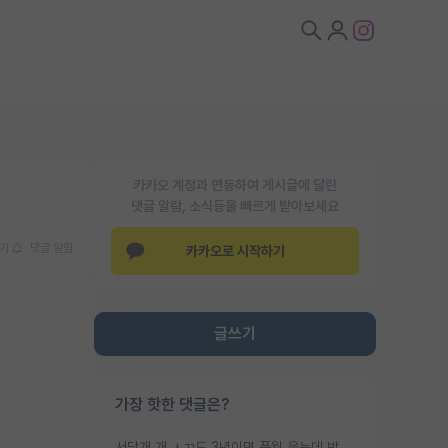
카카오 계정과 연동하여 게시글에 달린
댓글 알람, 소식등을 빠르게 받아보세요
기
댓글 알람
카카오로 시작하기
글쓰기
가장 핫한 댓글은?
서당개 개 ㅅㄲ도 3년이면 풍월 읊는데 박사 5년 이상 대리고 있으면서 물된건 교수 탓 맞는ㄱ게 거기가 서당이 아니란 소리임