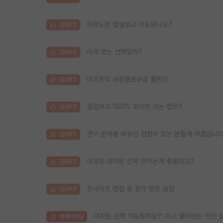
이정도면 랩실보고 가도되나요?
김GPT
이게 맞는 선택일까?
김GPT
미국포닥 세종펠로우쉽 풀펀딩
김GPT
졸업하고 100% 포닥만 가는 랩은?
김GPT
연구 분야를 바꾸신 경험이 있는 분들께 여쭙습니다
김GPT
이경우 대학원 진학 안하는게 좋을까요?
김GPT
온사이트 면접 중 포닥 연장 요청
김GPT
대학원 진학 가능할까요?’ 라고 물어보는 이런 
명예의전당