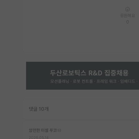
응원해요
0
댓글 10개
얌전한 미셸 푸코
2026.05.14