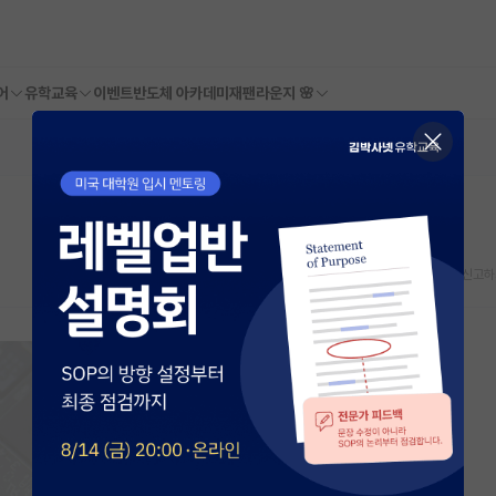
어
유학교육
이벤트
반도체 아카데미
재팬라운지 🌸
스크랩
신고하