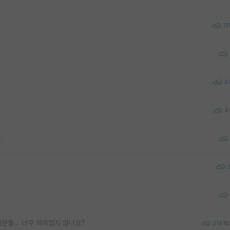
11
4
4
.
질문들… 너무 의미없지 않나요?
214