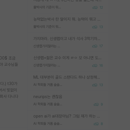
물박사의 기준이 뭐임?
12
능력없는박사 란 말이지 뭐. 능력이 뭐고 능력이 있다는게 뭔지는 사람마다 기준이 다르니까 얘기해봐야 서로 자기 기준만 얘기해서 논쟁이 끝이 안나고. 주위에서 능력있고 야심있는 신입생이 교수가 유의미한 피드백을 아예 안주면서 제대로된 과제에 참여해볼 기회도 제공하지 않고 잡일 뺑뺑이만 돌려서 맨날 단순작업만 하면서 밤새다가 눈빛이 점점 죽어가는걸 본 사람은 물박사는 교수탓이라고 하고, 교수는 이것저것 알려도 주고 기회도 주고 사수 동기 붙여주면서 어떻게든 끌고가려고 하는데 본인이 매일 뺀질거리면서 출근 하는둥마는둥 하다가 기껏 와서도 폰이나 쳐다보다가 실험 망치고 저녁약속있어서 먼저 가볼게요~ 하는걸 본 사람은 물박사는 본인탓이라고 함.
물박사의 기준이 뭐임?
13
가지마라. 신생랩이고 내가 석사 3학기차인데 최고참인데 나도 아무것도 모르는데 교수가 후배들 왜 논문 교육 안시키냐. 논문 왜 안 써오냐 닦달한다
신생랩가지말라는 이유가 있었구나
17
신생랩+젊은 교수 이게 ㄹㅇ 모 아니면 도인듯.
000$ 조금
제야 교수님들
신생랩가지말라는 이유가 있었구나
16
ML 대부분이 골드 스탠다드 하나 상정해놓고 (벤치마크 데이터셋이 여러 개면 여러 개 상정) 그거 얼마나 잘 맞추나 싸움임 가끔 번뜩이는 설계 철학을 보여주는 논문들도 있지만 대부분 그거 성적 얼마나 더 올리느라에 혈안이 되어 있는 측면이 잇음
.) t30가
AI 학회들 거품 슬슬 지적이 나오네요
13
털어서 빚없이
 회사 다니다
neurips는 괜찮음
AI 학회들 거품 슬슬 지적이 나오네요
9
open ai가 ai대장아님? 그럼 쟤가 하는 말이 다 맞겠네
AI 학회들 거품 슬슬 지적이 나오네요
8