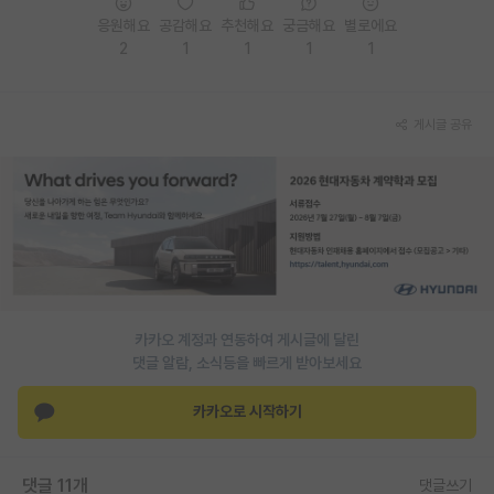
응원해요
공감해요
추천해요
궁금해요
별로에요
PI 전용 게시판
2
1
1
1
1
인문사회 계열 게시판
특수/전문대학원 게시판
게시글 공유
반도체/AI 게시판
장학금/장학생 게시판
학술 정보 게시판
홍보 게시판
카카오 계정과 연동하여 게시글에 달린
커리어
댓글 알람, 소식등을 빠르게 받아보세요
유학교육
카카오로 시작하기
이벤트
반도체 아카데미
댓글 11개
댓글쓰기