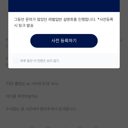
자유 게시판(아무개랩)
그동안 문의가 많았던 레벨업반 설명회를 진행합니다. *사전등록
미국 유학 게시판
시 링크 발송
미국 대학원 합격 후기 게시판
안녕하세요 이번에 박사과정 입학을 두고 고민중인 지거국 석사 졸업생 입니
사전 등록하기
대학원생 모집 게시판
다!
대학원 합격 후기 게시판
이번에 운좋게 UI(아이오와), UF, UTD, UC riverside, SUNY buffalo
하루 동안 이 컨텐츠 보지 않기
(전공 순위 T50~60정도) 에서 박사과정 풀펀딩 오퍼를 받게되었습니다.!
연구실(PI) 홍보 게시판
석박사 채용 정보 게시판
T50 풀펀딩 vs 서카포 ECE 박사
임용 정보 게시판
어디를 추천하실까요
학부 인턴 게시판
두서없는 글 시간내어 읽어주셔서 감사합니다.
취업 게시판
임용 후기 게시판