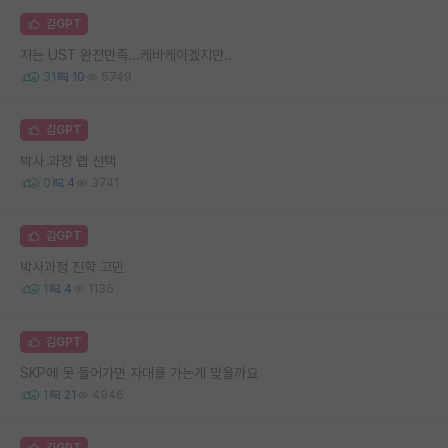
김GPT
저는 UST 완전만족...케바케이겠지만..
31
10
5749
김GPT
박사 과정 랩 선택
0
4
3741
김GPT
박사과정 진학 고민
1
4
1136
김GPT
SKP에 못 들어가면 자대를 가는게 맞을까요
1
21
4946
김GPT