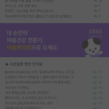
AI 학회들 거품 슬슬 지적이 나오네요
25
카이스트 서류 전형 배수
7
DGIST 가는 방법 추천 부탁드립니다.
7
박사진학하기에 2억은 괜찮은 (?) 정도의 경제력인가요
11
🔥 시선집중 핫한 인기글
Korea University 수학, 컴퓨터과학 이학사, UC Berkeley 산업공학 대학원 공학박사가 되는 것은 쉽지 않겠죠?
10
소재분야 석박사 대학원생 + 물박사들이 착각하는 거
72
포스텍 억까에 대해 (동문의 학문적 아웃풋에 대한 반박)
50
교수님이 무서워요
16
석사 받았는데도 교수랑 연락한다.
43
물박사 되는 건 교수탓도 있는거 아니냐
29
교수님이 슬럼프에 빠지게 되는 과정
40
대학원 어디로 가야할까요?
5