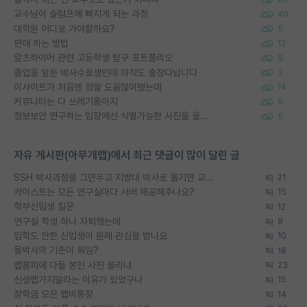
교수님이 슬럼프에 빠지게 되는 과정
40
대학원 어디로 가야할까요?
5
편애 하는 방법
12
알츠하이머 관련 고등학생 탐구 포트폴리오
5
졸업을 앞둔 박사수료생인데 아직도 출장다닙니다
3
이사이트가 처음엔 정말 도움많이됐는데
14
커뮤니티는 다 쓰레기통이지
6
정보보안 연구하는 입장에선 식별가능한 사진을 올리는건 비추이긴함
5
자유 게시판(아무개랩)에서 최근 댓글이 많이 달린 글
SSH 박사과정을 그만두고 지방대 박사로 옮기면 교수의 꿈은 끝일까요?
21
카이스트는 모든 연구실마다 서버 제공해주나요?
15
학부신입생 질문
12
연구실 학생 하나 자퇴했는데
9
입학도 안한 신입생이 원래 관심을 받나요
10
물박사의 기준이 뭐임?
18
랩홈피에 다들 본인 사진 올리냐
23
신생랩가지말라는 이유가 있었구나
15
장학금 모은 랩비통장
14