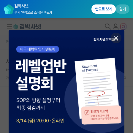
김박사넷
앱으로 보기
닫기
푸시 알림으로 소식을 빠르게
커뮤니티 홈
자유 게시판(아무개랩)
대학원생 모집
서카포 / 미박 추천
국내대학원 정보
너그러운 유클리드
연구실&오픈랩
2026.05.16
11
3330
커뮤니티
커뮤니티 홈
전체글보기
베스트 게시판
IF 명예의전당