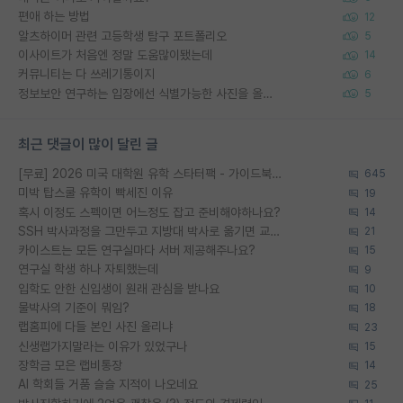
편애 하는 방법
12
알츠하이머 관련 고등학생 탐구 포트폴리오
5
이사이트가 처음엔 정말 도움많이됐는데
14
커뮤니티는 다 쓰레기통이지
6
정보보안 연구하는 입장에선 식별가능한 사진을 올리는건 비추이긴함
5
최근 댓글이 많이 달린 글
[무료] 2026 미국 대학원 유학 스타터팩 - 가이드북 & 합격자 컨택메일 템플릿
645
미박 탑스쿨 유학이 빡세진 이유
19
혹시 이정도 스펙이면 어느정도 잡고 준비해야하나요?
14
SSH 박사과정을 그만두고 지방대 박사로 옮기면 교수의 꿈은 끝일까요?
21
카이스트는 모든 연구실마다 서버 제공해주나요?
15
연구실 학생 하나 자퇴했는데
9
입학도 안한 신입생이 원래 관심을 받나요
10
물박사의 기준이 뭐임?
18
랩홈피에 다들 본인 사진 올리냐
23
신생랩가지말라는 이유가 있었구나
15
장학금 모은 랩비통장
14
AI 학회들 거품 슬슬 지적이 나오네요
25