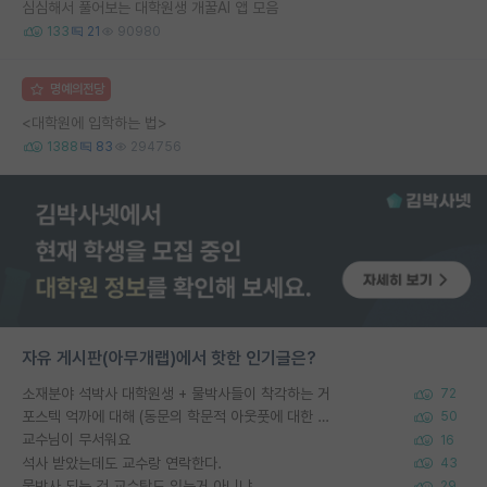
심심해서 풀어보는 대학원생 개꿀AI 앱 모음
133
21
90980
명예의전당
<대학원에 입학하는 법>
1388
83
294756
자유 게시판(아무개랩)에서 핫한 인기글은?
소재분야 석박사 대학원생 + 물박사들이 착각하는 거
72
포스텍 억까에 대해 (동문의 학문적 아웃풋에 대한 반박)
50
교수님이 무서워요
16
석사 받았는데도 교수랑 연락한다.
43
물박사 되는 건 교수탓도 있는거 아니냐
29