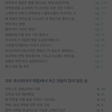
외부에서 괜찮은 랩을 알아보는 방법 (장문주의)
278
대학원생들 교수에게 가스라이팅 당한 것은 이해가 갑니다. 안타깝네요.
120
소재분야 석박사 대학원생 + 물박사들이 착각하는 거
77
왜 후배가 못하는걸 교수님은 내 책임으로 돌리는걸까요?
7
편애 하는 방법
17
물박사의 기준이 뭐임?
9
랩홈피에 다들 본인 사진 올리냐
13
이사이트가 처음엔 정말 도움많이됐는데
16
신생랩가지말라는 이유가 있었구나
20
박사진학하기에 2억은 괜찮은 (?) 정도의 경제력인가요
7
타대학원 컨텍 준비중인데, 지도교수님께는 언제 말씀드려야 할까요?
2
정출연 학연 박사 질문(DGIST)
2
통신 관련 랩 추천
3
자유 게시판(아무개랩)에서 최근 댓글이 많이 달린 글
카이스트 경영공학부 서류
30
장학금 모은 랩비통장
21
AI 학회들 거품 슬슬 지적이 나오네요
33
YKH 공대 대학원 진학 관련 고민
4
SPK 대학원 현실적으로 가능한 스펙인가요?
6