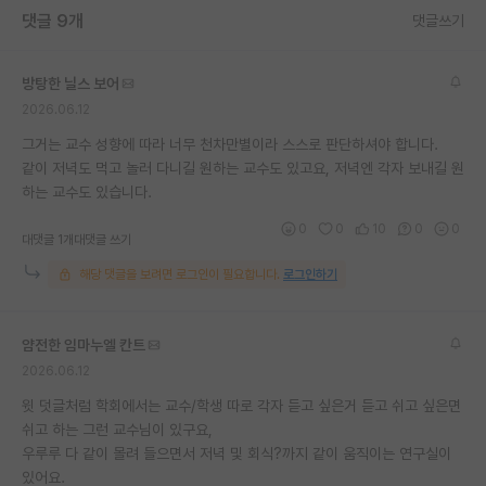
댓글 9개
댓글쓰기
재팬라운지 🌸
방탕한 닐스 보어
2026.06.12
그거는 교수 성향에 따라 너무 천차만별이라 스스로 판단하셔야 합니다.
같이 저녁도 먹고 놀러 다니길 원하는 교수도 있고요, 저녁엔 각자 보내길 원
하는 교수도 있습니다.
0
0
10
0
0
대댓글 1개
대댓글 쓰기
해당 댓글을 보려면 로그인이 필요합니다.
로그인하기
얌전한 임마누엘 칸트
2026.06.12
윗 덧글처럼 학회에서는 교수/학생 따로 각자 듣고 싶은거 듣고 쉬고 싶은면
쉬고 하는 그런 교수님이 있구요,
우루루 다 같이 몰려 들으면서 저녁 및 회식?까지 같이 움직이는 연구실이
있어요.