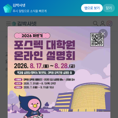
김박사넷
앱으로 보기
닫기
푸시 알림으로 소식을 빠르게
커뮤니티 홈
자유 게시판(아무개랩)
대학원생 모집
교수님과 가는 학회에서 일정 끝나면 보통 알아서 보내나
국내대학원 정보
요?
연구실&오픈랩
춤추는 피타고라스
커뮤니티
2026.06.12
9
5910
커뮤니티 홈
전체글보기
베스트 게시판
IF 명예의전당