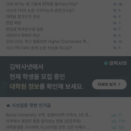
근데 여기는 왜 그렇게 SPK를 물어보는거임?
18
석사가 1저자 논문 가져가는게 흔한건가요?
5
대학원 합격구조 관련
4
면접 복장
7
편입생 학부연구생 질문
7
세컨티어 학회의 위상
4
우리나라도 학구 열풍보면 Higher Doctorate 학위가 필요하다고 봅니다.
10
석사 1학기부터 원래 논문 작성을 하나요?
5
🔥 시선집중 핫한 인기글
Korea University 수학, 컴퓨터과학 이학사, UC Berkeley 산업공학 대학원 공학박사가 되는 것은 쉽지 않겠죠?
11
외부에서 괜찮은 랩을 알아보는 방법 (장문주의)
278
대학원생들 교수에게 가스라이팅 당한 것은 이해가 갑니다. 안타깝네요.
120