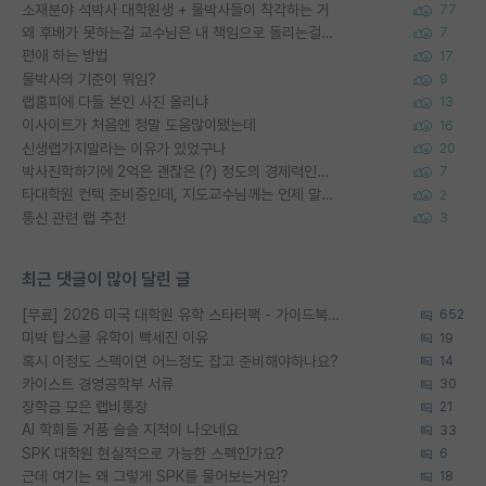
소재분야 석박사 대학원생 + 물박사들이 착각하는 거
77
왜 후배가 못하는걸 교수님은 내 책임으로 돌리는걸까요?
7
편애 하는 방법
17
물박사의 기준이 뭐임?
9
랩홈피에 다들 본인 사진 올리냐
13
이사이트가 처음엔 정말 도움많이됐는데
16
신생랩가지말라는 이유가 있었구나
20
박사진학하기에 2억은 괜찮은 (?) 정도의 경제력인가요
7
타대학원 컨텍 준비중인데, 지도교수님께는 언제 말씀드려야 할까요?
2
통신 관련 랩 추천
3
최근 댓글이 많이 달린 글
[무료] 2026 미국 대학원 유학 스타터팩 - 가이드북 & 합격자 컨택메일 템플릿
652
미박 탑스쿨 유학이 빡세진 이유
19
혹시 이정도 스펙이면 어느정도 잡고 준비해야하나요?
14
카이스트 경영공학부 서류
30
장학금 모은 랩비통장
21
AI 학회들 거품 슬슬 지적이 나오네요
33
SPK 대학원 현실적으로 가능한 스펙인가요?
6
근데 여기는 왜 그렇게 SPK를 물어보는거임?
18