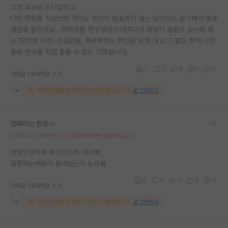
그건 교수님 스타일이고,
다만 학회를 가셨으면 적어도 본인이 발표하지 않는 날이라도 참가해서 발표
세션들 들으세요.. 학회비를 연구실에서 내주니까 와닿지 않을수 있는데 최
소 10만원 이상~수십만원, 해외학회는 백만원 넘게 내고 그 필드 학계 사람
들의 연구를 직접 들을 수 있는 기회입니다.
0
0
8
1
0
대댓글 1개
대댓글 쓰기
해당 댓글을 보려면 로그인이 필요합니다.
로그인하기
멍때리는 한강
2026.06.13
누적 신고가 20개 이상인 사용자입니다.
정정당당하게 하고싶은거 애기해
일못하는애들이 쓸데없는거 눈치봄
0
0
0
0
3
대댓글 1개
대댓글 쓰기
해당 댓글을 보려면 로그인이 필요합니다.
로그인하기