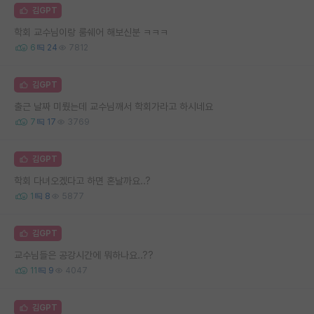
김GPT
학회 교수님이랑 룸쉐어 해보신분 ㅋㅋㅋ
6
24
7812
김GPT
출근 날짜 미뤘는데 교수님깨서 학회가라고 하시네요
7
17
3769
김GPT
학회 다녀오겠다고 하면 혼날까요..?
1
8
5877
김GPT
교수님들은 공강시간에 뭐하나요..??
11
9
4047
김GPT