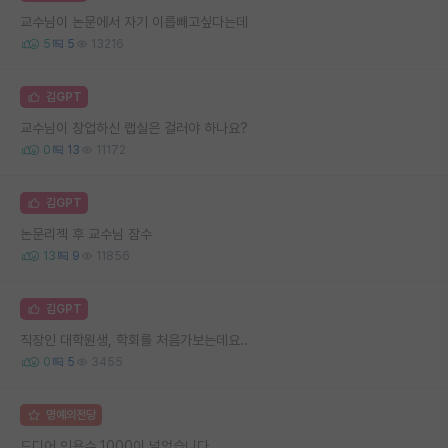
교수님이 논문에서 자기 이릅빼고싶다는데
5
5
13216
김GPT
교수님이 창업하신 랩실은 걸러야 하나요?
0
13
11172
김GPT
논문리젝 후 교수님 잠수
13
9
11856
김GPT
직장인 대학원생, 학회를 처음가보는데요..
0
5
3455
명예의전당
드디어 인용수 1000이 넘었습니다...