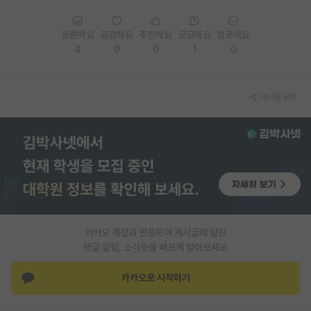
PI 전용 게시판
응원해요
공감해요
추천해요
궁금해요
별로에요
인문사회 계열 게시판
4
0
0
1
0
특수/전문대학원 게시판
게시글 공유
반도체/AI 게시판
장학금/장학생 게시판
학술 정보 게시판
홍보 게시판
커리어
카카오 계정과 연동하여 게시글에 달린
유학교육
댓글 알람, 소식등을 빠르게 받아보세요
이벤트
카카오로 시작하기
반도체 아카데미