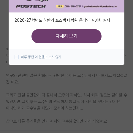
자유 게시판(아무개랩)
2026-27학년도 하반기 포스텍 대학원 온라인 설명회 실시
미국 유학 게시판
미국 대학원 합격 후기 게시판
자세히 보기
대학원생 모집 게시판
학회 일정이 아침 9시부터 저녁 8시 막 이러던데
보통은 본인의 참여 세션이 없는 날짜라도, 처음부터 끝까지 계속 참가를 하
하루 동안 이 컨텐츠 보지 않기
대학원 합격 후기 게시판
나요?
연구실(PI) 홍보 게시판
연구와 관련이 많은 학회라서 웬만한 주제는 교수님께서 다 보자고 하실것같
긴 해요.
석박사 채용 정보 게시판
임용 정보 게시판
그리고 만일 볼만한게 다 끝나서 오후에 파하면, 식사 커피 정도는 같이할 수
있겠지만 그 이후는 교수님과 관광하지 않고 각자 시간을 보내는 건지요
학부 인턴 게시판
아니면 제가 교수님을 재밌게 모셔야 하는건지...
취업 게시판
참고로 다른 동기들은 안가고 저와 교수님 2인만 가게 되었어요
임용 후기 게시판