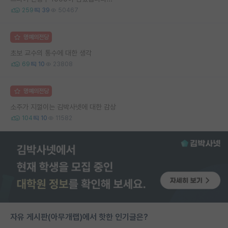
259
39
50467
명예의전당
초보 교수의 통수에 대한 생각
69
10
23808
명예의전당
소주가 지껄이는 김박사넷에 대한 감상
104
10
11582
자유 게시판(아무개랩)에서 핫한 인기글은?