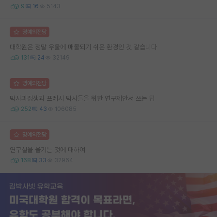
9
16
5143
명예의전당
대학원은 정말 우울에 매몰되기 쉬운 환경인 것 같습니다
131
24
32149
명예의전당
박사과정생과 프레시 박사들을 위한 연구제안서 쓰는 팁
252
43
106085
명예의전당
연구실을 옮기는 것에 대하여
168
33
32964