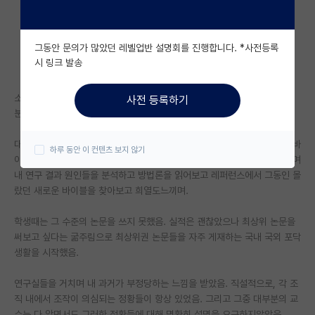
자유 게시판(아무개랩)
그동안 문의가 많았던 레벨업반 설명회를 진행합니다. *사전등록
미국 유학 게시판
시 링크 발송
미국 대학원 합격 후기 게시판
소속을 많이 옮긴 포닥임
사전 등록하기
대학원생 모집 게시판
분야는 따로 밝히긴 두려우나 논문이 잘나오는 분야임
대학원 합격 후기 게시판
대학원생땐 네이처 사이언스 본지 자매지가 나에겐 매우 신성시 여겨지는 바
하루 동안 이 컨텐츠 보지 않기
이블로 생각했음. 새벽에 일어나서 업데이트되는 현재의 연구 트렌드를 보며
연구실(PI) 홍보 게시판
내 연구 결과 원인들을 분석하고 방법론을 읽어보고 레퍼런스에서 그동인 몰
랐던 새로운 바이블을 찾아보고 희열도느끼며.
석박사 채용 정보 게시판
학생때는 그 수준의 논문을 쓰지 못했음. 실적은 괜찮았으나 최상위 논문을
임용 정보 게시판
써보고 싶다는 굶주림으로 최상위권 논문들을 자주 게재하는 국내 국외 포닥
학부 인턴 게시판
생활을 시작했음.
취업 게시판
연구실들을 거치며 내 과거가 부정당하는 느낌을 받았음. 직설적으로, 각 조
직 내에서 조작이 의심되는 정황들이 항상 있었음. 그리고 그중 대부분의 교
임용 후기 게시판
수는 다 알면서도 그러한 정황들에 대해 명확히 설명을 요구하지않았음.