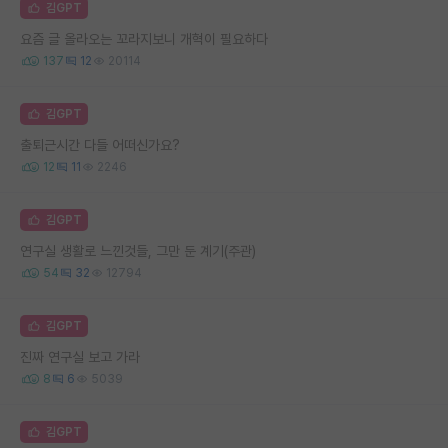
김GPT
요즘 글 올라오는 꼬라지보니 개혁이 필요하다
137
12
20114
김GPT
출퇴근시간 다들 어떠신가요?
12
11
2246
김GPT
연구실 생활로 느낀것들, 그만 둔 계기(주관)
54
32
12794
김GPT
진짜 연구실 보고 가라
8
6
5039
김GPT