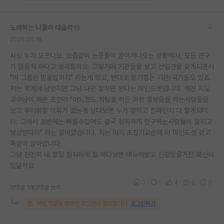
노래하는 니콜라 테슬라
2026.05.18
사실 누가 모르나요. 요즘같이 논문들이 쏟아져나오는 상황에서, 모든 연구
가 믿음직 하다고 생각할까요. 그렇기에 기관들을 보고 선입견을 갖게되면서
"이 그룹은 믿을법하지" 라는게 있고, 반대로 믿기힘든 기관/국가들도 있죠.
저는 학계에 남았지만 그냥 나만 잘하면 된다는 마인드셋입니다. 예전 지도
교수님이 해준 조언이 "어느정도 치팅을 하든 과한 홍보등을 하는사람들을
보고 부러워할 이유가 없는게 살다보면 누가 잘하고 진짜인지 다 알게되더
라. 그래서 초반에는 빠를수있어도 결국 정직하게 연구하는사람들이 잘되고
보상받더라" 라는 말이였습니다. 저는 아직 초창기교순데 이 마인드셋 갖고
똑같이 살아갑니다.
그냥 천천히 내 할일 정직하게 잘 하다보면 태뉴어받고 인정받을거란 확신이
있달까요
0
1
4
0
0
대댓글 1개
대댓글 쓰기
해당 댓글을 보려면 로그인이 필요합니다.
로그인하기