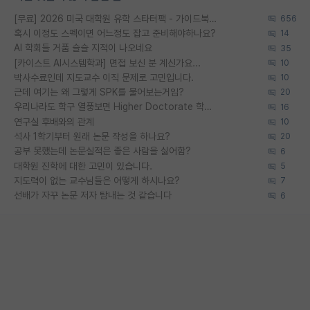
[무료] 2026 미국 대학원 유학 스타터팩 - 가이드북 & 합격자 컨택메일 템플릿
656
혹시 이정도 스펙이면 어느정도 잡고 준비해야하나요?
14
AI 학회들 거품 슬슬 지적이 나오네요
35
[카이스트 AI시스템학과] 면접 보신 분 계신가요...
10
박사수료인데 지도교수 이직 문제로 고민입니다.
10
근데 여기는 왜 그렇게 SPK를 물어보는거임?
20
우리나라도 학구 열풍보면 Higher Doctorate 학위가 필요하다고 봅니다.
16
연구실 후배와의 관계
10
석사 1학기부터 원래 논문 작성을 하나요?
20
공부 못했는데 논문실적은 좋은 사람을 싫어함?
6
대학원 진학에 대한 고민이 있습니다.
5
지도력이 없는 교수님들은 어떻게 하시나요?
7
선배가 자꾸 논문 저자 탐내는 것 같습니다
6