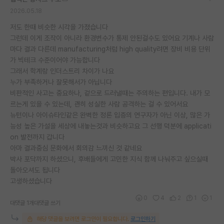
2026.05.18
저도 한때 비슷한 시각을 가졌습니다
그런데 이게 조작이 아니라 환경변수가 통제 안된걸수도 있어요 기계나 사람
마다 결과 다른데 manufacturing처럼 high quality려면 장비 비용 단위
가 빅테크 수준이어야 가능합니다
그래서 학계랑 인더스트리 차이가 나요
누가 부족하거나 잘못해서가 아닙니다
비판적인 사고는 중요하나, 겉으로 드러낼때는 주의하는 편입니다. 내가 모
르는게 있을 수 있는데, 괜히 성실한 사람 공격하는 걸 수 있어서요
뉴턴이나 아이슈타인같은 완벽한 정론 입증의 연구자가 아닌 이상, 많은 가
능성 높은 가설을 세상에 내놓는것과 비슷하고요 그 선행 덕분에 applicati
on 발전까지 갑니다
아마 결과중심 문화에서 회의감 느끼신 것 같네요
박사 포닥까지 하셨으니, 후배들에게 고민한 지식 함께 나눠주고 싶으실때
돌아오셔도 됩니다
고생하셨습니다
0
4
2
1
1
대댓글 1개
대댓글 쓰기
해당 댓글을 보려면 로그인이 필요합니다.
로그인하기