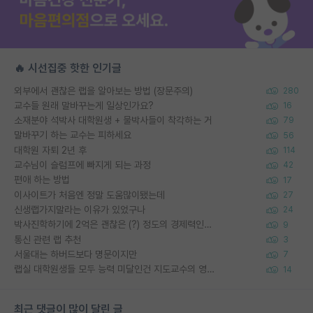
🔥 시선집중 핫한 인기글
외부에서 괜찮은 랩을 알아보는 방법 (장문주의)
280
교수들 원래 말바꾸는게 일상인가요?
16
소재분야 석박사 대학원생 + 물박사들이 착각하는 거
79
말바꾸기 하는 교수는 피하세요
56
대학원 자퇴 2년 후
114
교수님이 슬럼프에 빠지게 되는 과정
42
편애 하는 방법
17
이사이트가 처음엔 정말 도움많이됐는데
27
신생랩가지말라는 이유가 있었구나
24
박사진학하기에 2억은 괜찮은 (?) 정도의 경제력인가요
9
통신 관련 랩 추천
3
서울대는 하버드보다 명문이지만
7
랩실 대학원생들 모두 능력 미달인건 지도교수의 영향 아닌가?
14
최근 댓글이 많이 달린 글