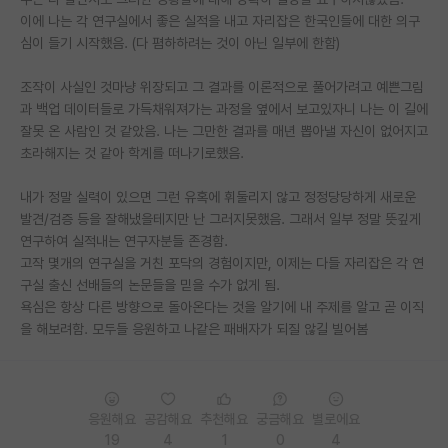
이에 나는 각 연구실에서 좋은 실적을 내고 자리잡은 한국인들에 대한 의구
PI 전용 게시판
심이 들기 시작했음. (다 폄하하려는 것이 아닌 일부에 한함)
인문사회 계열 게시판
조작이 사실인 것마냥 위장되고 그 결과를 이론적으로 풀어가려고 예쁜그림
과 백업 데이터들로 가득채워져가는 과정을 옆에서 보고있자니 나는 이 길에
특수/전문대학원 게시판
잘못 온 사람인 것 같았음. 나는 그만한 결과를 매년 뽑아낼 자신이 없어지고
반도체/AI 게시판
초라해지는 것 같아 학계를 떠나기로했음.
장학금/장학생 게시판
내가 정말 실력이 있으면 그런 유혹에 휘둘리지 않고 정정당당하게 새로운
발견/검증 등을 잘해냈을테지만 난 그러지못했음. 그래서 일부 정말 뜻깊게
학술 정보 게시판
연구하여 실적내는 연구자분들 존경함.
고작 몇개의 연구실을 거친 포닥의 경험이지만, 이제는 다들 자리잡은 각 연
홍보 게시판
구실 출신 선배들의 논문들을 믿을 수가 없게 됨.
욕심은 항상 다른 방향으로 돌아온다는 것을 알기에 내 주제를 알고 곧 이직
커리어
을 해보려함. 모두들 응원하고 나같은 패배자가 되질 않길 빌어봄
유학교육
이벤트
응원해요
공감해요
추천해요
궁금해요
별로에요
반도체 아카데미
19
4
1
0
4