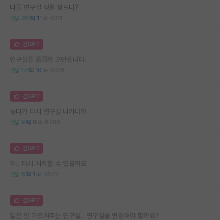
다들 연구실 생활 힘드니?
36
11
4311
김GPT
연구실을 옮길까 고민됩니다.
17
10
4026
김GPT
놀다가 다시 연구실 나가니까
9
8
6786
김GPT
저.. 다시 시작할 수 있을까요
8
1
3672
김GPT
일은 안 가르쳐주는 연구실.. 연구실을 변경해야 할까요?