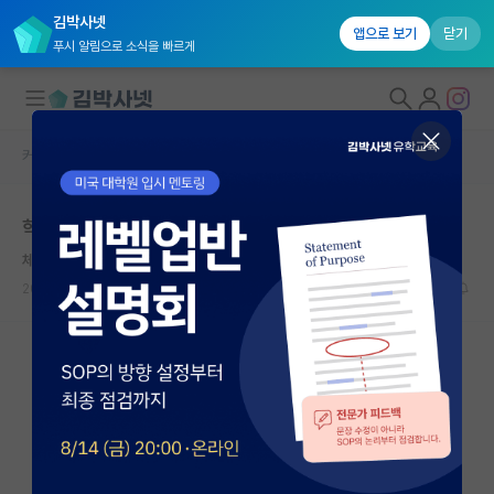
김박사넷
앱으로 보기
닫기
푸시 알림으로 소식을 빠르게
커뮤니티 홈
미국 유학 게시판
대학원생 모집
학계를 떠나며
국내대학원 정보
체한 레온하르트 오일러
연구실&오픈랩
2026.05.17
16
10096
커뮤니티
커뮤니티 홈
전체글보기
베스트 게시판
IF 명예의전당