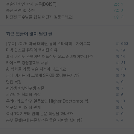
정출연 학연 박사 질문(DGIST)
2
통신 관련 랩 추천
3
K 전전 교수님들 랩실 어떤지 질문드려요!
3
최근 댓글이 많이 달린 글
[무료] 2026 미국 대학원 유학 스타터팩 - 가이드북 & 합격자 컨택메일 템플릿
653
미박 탑스쿨 유학이 빡세진 이유
19
혹시 이정도 스펙이면 어느정도 잡고 준비해야하나요?
14
카이스트 경영공학부 서류
31
AI 학회들 거품 슬슬 지적이 나오네요
33
근데 여기는 왜 그렇게 SPK를 물어보는거임?
19
면접 복장
9
편입생 학부연구생 질문
7
세컨티어 학회의 위상
6
우리나라도 학구 열풍보면 Higher Doctorate 학위가 필요하다고 봅니다.
13
연구실 후배와의 관계
6
석사 1학기부터 원래 논문 작성을 하나요?
9
공부 못했는데 논문실적은 좋은 사람을 싫어함?
4