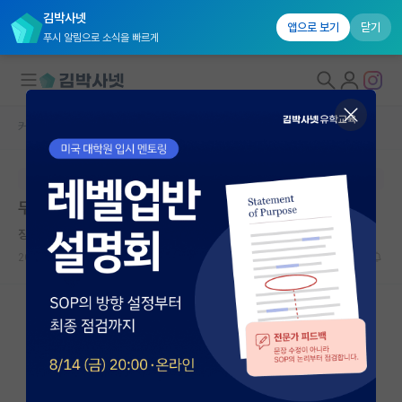
김박사넷
앱으로 보기
닫기
푸시 알림으로 소식을 빠르게
커뮤니티 홈
자유 게시판(아무개랩)
대학원생 모집
본문이 수정되지 않는 박제글입니다.
국내대학원 정보
무경력 98년생 문과 저학점 대학원
연구실&오픈랩
징징대는 막스 플랑크
커뮤니티
2026.05.17
1
1116
커뮤니티 홈
전체글보기
베스트 게시판
IF 명예의전당