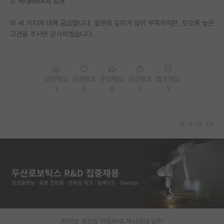
3. 국내MBA의 효용
PI 전용 게시판
이 세 가지에 대해 궁금합니다. 질문의 깊이가 많이 부족하지만, 모쪼록 높은
고견을 주시면 감사하겠습니다.
인문사회 계열 게시판
특수/전문대학원 게시판
반도체/AI 게시판
응원해요
공감해요
추천해요
궁금해요
별로에요
1
0
0
1
3
장학금/장학생 게시판
학술 정보 게시판
게시글 공유
홍보 게시판
커리어
유학교육
이벤트
반도체 아카데미
카카오 계정과 연동하여 게시글에 달린