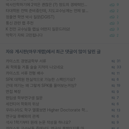
박사진학하기에 2억은 괜찮은 (?) 정도의 경제력인가요
9
타대학원 컨텍 준비중인데, 지도교수님께는 언제 말씀드려야 할까요?
2
정출연 학연 박사 질문(DGIST)
2
통신 관련 랩 추천
3
K 전전 교수님들 랩실 어떤지 질문드려요!
3
막학기 자퇴 고민됩니다
2
자유 게시판(아무개랩)에서 최근 댓글이 많이 달린 글
카이스트 경영공학부 서류
31
AI 학회들 거품 슬슬 지적이 나오네요
33
카이스트 서류 전형 배수
11
SPK 대학원 현실적으로 가능한 스펙인가요?
6
근데 여기는 왜 그렇게 SPK를 물어보는거임?
19
면접 복장
9
편입생 학부연구생 질문
7
세컨티어 학회의 위상
6
우리나라도 학구 열풍보면 Higher Doctorate 학위가 필요하다고 봅니다.
13
연구실 후배와의 관계
6
석사 1학기부터 원래 논문 작성을 하나요?
9
카이스트 교수님들 중에서도 연구실 홈페이지를 마련 안 하신 분들이 계시던데
4