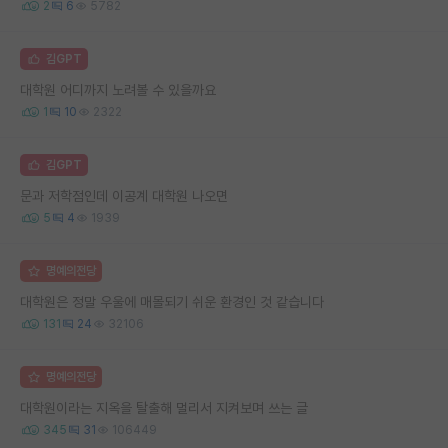
2
6
5782
김GPT
대학원 어디까지 노려볼 수 있을까요
1
10
2322
김GPT
문과 저학점인데 이공계 대학원 나오면
5
4
1939
명예의전당
대학원은 정말 우울에 매몰되기 쉬운 환경인 것 같습니다
131
24
32106
명예의전당
대학원이라는 지옥을 탈출해 멀리서 지켜보며 쓰는 글
345
31
106449