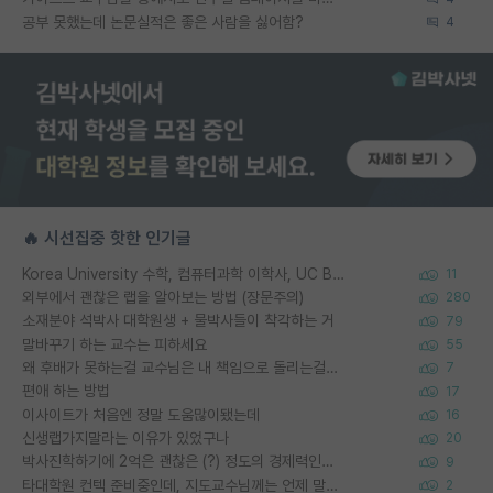
공부 못했는데 논문실적은 좋은 사람을 싫어함?
4
🔥 시선집중 핫한 인기글
Korea University 수학, 컴퓨터과학 이학사, UC Berkeley 산업공학 대학원 공학박사가 되는 것은 쉽지 않겠죠?
11
외부에서 괜찮은 랩을 알아보는 방법 (장문주의)
280
소재분야 석박사 대학원생 + 물박사들이 착각하는 거
79
말바꾸기 하는 교수는 피하세요
55
왜 후배가 못하는걸 교수님은 내 책임으로 돌리는걸까요?
7
편애 하는 방법
17
이사이트가 처음엔 정말 도움많이됐는데
16
신생랩가지말라는 이유가 있었구나
20
박사진학하기에 2억은 괜찮은 (?) 정도의 경제력인가요
9
타대학원 컨텍 준비중인데, 지도교수님께는 언제 말씀드려야 할까요?
2