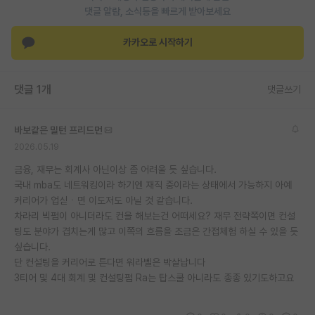
댓글 알람, 소식등을 빠르게 받아보세요
재팬라운지 🌸
카카오로 시작하기
댓글 1개
댓글쓰기
바보같은 밀턴 프리드먼
2026.05.19
금융, 재무는 회계사 아닌이상 좀 어려울 듯 싶습니다.
국내 mba도 네트워킹이라 하기엔 재직 중이라는 상태에서 가능하지 아예
커리어가 업싣ㆍ면 이도저도 아닐 것 같습니다.
차라리 빅펌이 아니더라도 컨을 해보는건 어떠세요? 재무 전략쪽이면 컨설
팅도 분야가 겹치는게 많고 이쪽의 흐름을 조금은 간접체험 하실 수 있을 듯
싶습니다.
단 컨설팅을 커리어로 튼다면 워라벨은 박살납니다
3티어 및 4대 회계 및 컨설팅펌 Ra는 탑스쿨 아니라도 종종 있기도하고요