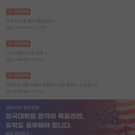
명예의전당
미국 박사 퀄 통과 했습니다ㅠ
232
43
32376
명예의전당
나의 선생님 (자랑 포함..)
218
21
28986
명예의전당
대학원은 정말 우울에 매몰되기 쉬운 환경인 것 같습니다
131
24
31978