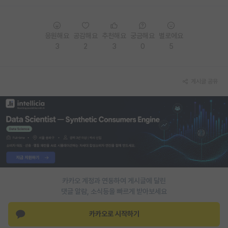
PI 전용 게시판
응원해요
공감해요
추천해요
궁금해요
별로에요
인문사회 계열 게시판
3
2
3
0
5
특수/전문대학원 게시판
반도체/AI 게시판
게시글 공유
장학금/장학생 게시판
학술 정보 게시판
홍보 게시판
커리어
유학교육
카카오 계정과 연동하여 게시글에 달린
댓글 알람, 소식등을 빠르게 받아보세요
이벤트
카카오로 시작하기
반도체 아카데미