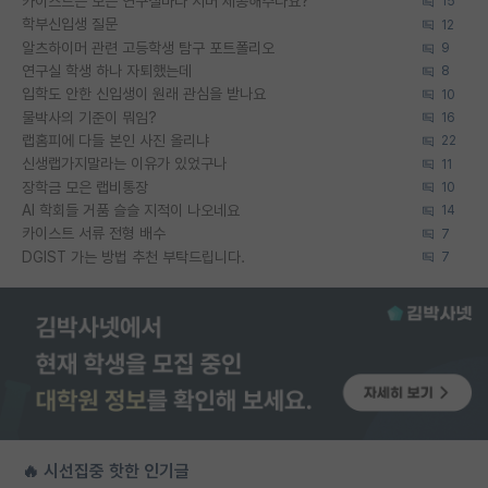
카이스트는 모든 연구실마다 서버 제공해주나요?
15
학부신입생 질문
12
알츠하이머 관련 고등학생 탐구 포트폴리오
9
연구실 학생 하나 자퇴했는데
8
입학도 안한 신입생이 원래 관심을 받나요
10
물박사의 기준이 뭐임?
16
랩홈피에 다들 본인 사진 올리냐
22
신생랩가지말라는 이유가 있었구나
11
장학금 모은 랩비통장
10
AI 학회들 거품 슬슬 지적이 나오네요
14
카이스트 서류 전형 배수
7
DGIST 가는 방법 추천 부탁드립니다.
7
🔥 시선집중 핫한 인기글