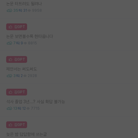
논문 터트려도 될려나
35
31
9958
김GPT
논문 보면볼수록 현타옵니다
7
9
8815
김GPT
제안서는 써도써도
3
2
2928
김GPT
석사 졸업 3년...? 사실 확답 뷸가능
13
12
7715
김GPT
늦은 밤 답답함에 쓰는글