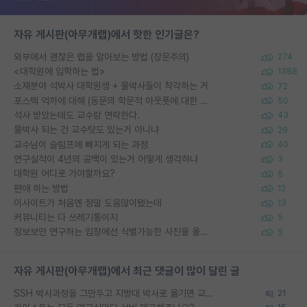
자유 게시판(아무개랩)에서 핫한 인기글은?
외부에서 괜찮은 랩을 알아보는 방법 (장문주의)
274
<대학원에 입학하는 법>
1388
소재분야 석박사 대학원생 + 물박사들이 착각하는 거
72
포스텍 억까에 대해 (동문의 학문적 아웃풋에 대한 반박)
50
석사 받았는데도 교수랑 연락한다.
43
물박사 되는 건 교수탓도 있는거 아니냐
29
교수님이 슬럼프에 빠지게 되는 과정
40
연구실적이 4년의 공백이 있는거 어떻게 생각하냐
3
대학원 어디로 가야할까요?
5
편애 하는 방법
12
이사이트가 처음엔 정말 도움많이됐는데
13
커뮤니티는 다 쓰레기통이지
5
정보보안 연구하는 입장에선 식별가능한 사진을 올리는건 비추이긴함
5
자유 게시판(아무개랩)에서 최근 댓글이 많이 달린 글
SSH 박사과정을 그만두고 지방대 박사로 옮기면 교수의 꿈은 끝일까요?
21