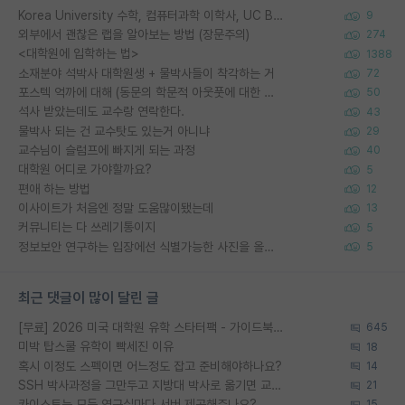
Korea University 수학, 컴퓨터과학 이학사, UC Berkeley 산업공학 대학원 공학박사가 되는 것은 쉽지 않겠죠?
9
외부에서 괜찮은 랩을 알아보는 방법 (장문주의)
274
<대학원에 입학하는 법>
1388
소재분야 석박사 대학원생 + 물박사들이 착각하는 거
72
포스텍 억까에 대해 (동문의 학문적 아웃풋에 대한 반박)
50
석사 받았는데도 교수랑 연락한다.
43
물박사 되는 건 교수탓도 있는거 아니냐
29
교수님이 슬럼프에 빠지게 되는 과정
40
대학원 어디로 가야할까요?
5
편애 하는 방법
12
이사이트가 처음엔 정말 도움많이됐는데
13
커뮤니티는 다 쓰레기통이지
5
정보보안 연구하는 입장에선 식별가능한 사진을 올리는건 비추이긴함
5
최근 댓글이 많이 달린 글
[무료] 2026 미국 대학원 유학 스타터팩 - 가이드북 & 합격자 컨택메일 템플릿
645
미박 탑스쿨 유학이 빡세진 이유
18
혹시 이정도 스펙이면 어느정도 잡고 준비해야하나요?
14
SSH 박사과정을 그만두고 지방대 박사로 옮기면 교수의 꿈은 끝일까요?
21
카이스트는 모든 연구실마다 서버 제공해주나요?
15