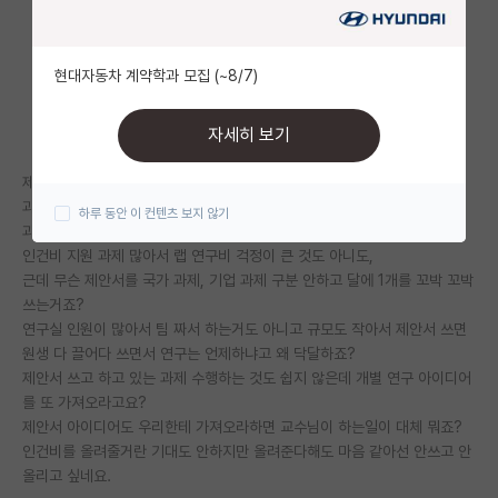
자유 게시판(아무개랩)
현대자동차 계약학과 모집 (~8/7)
미국 유학 게시판
미국 대학원 합격 후기 게시판
자세히 보기
대학원생 모집 게시판
제안서 그만 쓰면 안될까요?
과제가 없는 것도 아니고,
하루 동안 이 컨텐츠 보지 않기
대학원 합격 후기 게시판
과제가 조만간 다 끝나는 것도 아니고,
인건비 지원 과제 많아서 랩 연구비 걱정이 큰 것도 아니도,
연구실(PI) 홍보 게시판
근데 무슨 제안서를 국가 과제, 기업 과제 구분 안하고 달에 1개를 꼬박 꼬박
쓰는거죠?
석박사 채용 정보 게시판
연구실 인원이 많아서 팀 짜서 하는거도 아니고 규모도 작아서 제안서 쓰면
원생 다 끌어다 쓰면서 연구는 언제하냐고 왜 닥달하죠?
임용 정보 게시판
제안서 쓰고 하고 있는 과제 수행하는 것도 쉽지 않은데 개별 연구 아이디어
학부 인턴 게시판
를 또 가져오라고요?
제안서 아이디어도 우리한테 가져오라하면 교수님이 하는일이 대체 뭐죠?
취업 게시판
인건비를 올려줄거란 기대도 안하지만 올려준다해도 마음 같아선 안쓰고 안
올리고 싶네요.
임용 후기 게시판