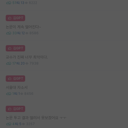
51
13
6222
김GPT
논문이 계속 떨어진다~
33
12
8586
김GPT
교수가 진짜 너무 최악이다.
17
20
7938
김GPT
서울대 자소서
1
1
8456
김GPT
논문 투고 결과 떨려서 못보겠어요 ㅜㅜ
4
5
3257