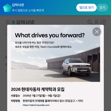
김박사넷
앱으로 보기
닫기
푸시 알림으로 소식을 빠르게
커뮤니티 홈
자유 게시판(아무개랩)
대학원생 모집
본문이 수정되지 않는 박제글입니다.
국내대학원 정보
저녁먹다 푸념
연구실&오픈랩
후회하는 닐스 보어
커뮤니티
2026.05.19
5
1278
커뮤니티 홈
전체글보기
베스트 게시판
IF 명예의전당