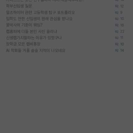
학부신입생 질문
12
알츠하이머 관련 고등학생 탐구 포트폴리오
9
입학도 안한 신입생이 원래 관심을 받나요
10
물박사의 기준이 뭐임?
16
랩홈피에 다들 본인 사진 올리냐
22
신생랩가지말라는 이유가 있었구나
11
장학금 모은 랩비통장
10
AI 학회들 거품 슬슬 지적이 나오네요
14