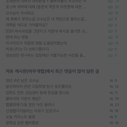
소재분야 석박사 대학원생 + 물박사들이 착각하는 거
74
포스텍 억까에 대해 (동문의 학문적 아웃풋에 대한 반박)
50
교수님이 무서워요
16
왜 후배가 못하는걸 교수님은 내 책임으로 돌리는걸까요?
6
대학원 어디로 가야할까요?
5
SSH 박사과정을 그만두고 지방대 박사로 옮기면 교수의 꿈은 끝일까요?
9
편애 하는 방법
15
이사이트가 처음엔 정말 도움많이됐는데
14
커뮤니티는 다 쓰레기통이지
6
정보보안 연구하는 입장에선 식별가능한 사진을 올리는건 비추이긴함
5
자유 게시판(아무개랩)에서 최근 댓글이 많이 달린 글
정년 4년 남은 교수님
9
알츠하이머 관련 고등학생 탐구 포트폴리오
13
입학도 안한 신입생이 원래 관심을 받나요
11
물박사의 기준이 뭐임?
20
랩홈피에 다들 본인 사진 올리냐
23
신생랩가지말라는 이유가 있었구나
16
오늘 카이스트 발표
6
장학금 모은 랩비통장
19