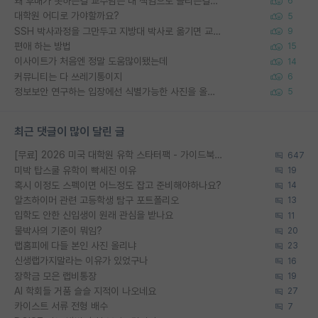
왜 후배가 못하는걸 교수님은 내 책임으로 돌리는걸까요?
6
대학원 어디로 가야할까요?
5
SSH 박사과정을 그만두고 지방대 박사로 옮기면 교수의 꿈은 끝일까요?
9
편애 하는 방법
15
이사이트가 처음엔 정말 도움많이됐는데
14
커뮤니티는 다 쓰레기통이지
6
정보보안 연구하는 입장에선 식별가능한 사진을 올리는건 비추이긴함
5
최근 댓글이 많이 달린 글
[무료] 2026 미국 대학원 유학 스타터팩 - 가이드북 & 합격자 컨택메일 템플릿
647
미박 탑스쿨 유학이 빡세진 이유
19
혹시 이정도 스펙이면 어느정도 잡고 준비해야하나요?
14
알츠하이머 관련 고등학생 탐구 포트폴리오
13
입학도 안한 신입생이 원래 관심을 받나요
11
물박사의 기준이 뭐임?
20
랩홈피에 다들 본인 사진 올리냐
23
신생랩가지말라는 이유가 있었구나
16
장학금 모은 랩비통장
19
AI 학회들 거품 슬슬 지적이 나오네요
27
카이스트 서류 전형 배수
7