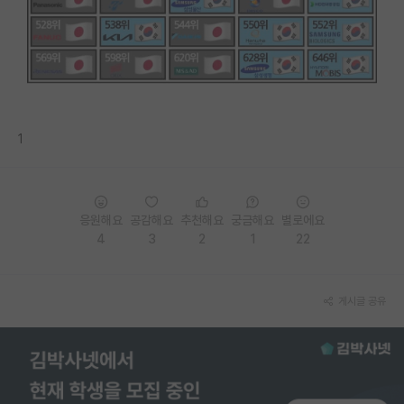
PI 전용 게시판
인문사회 계열 게시판
특수/전문대학원 게시판
반도체/AI 게시판
1
장학금/장학생 게시판
학술 정보 게시판
응원해요
공감해요
추천해요
궁금해요
별로에요
4
3
2
1
22
홍보 게시판
커리어
게시글 공유
유학교육
이벤트
반도체 아카데미