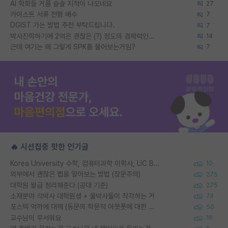
AI 학회들 거품 슬슬 지적이 나오네요
27
카이스트 서류 전형 배수
7
DGIST 가는 방법 추천 부탁드립니다.
7
박사진학하기에 2억은 괜찮은 (?) 정도의 경제력인가요
14
근데 여기는 왜 그렇게 SPK를 물어보는거임?
7
🔥 시선집중 핫한 인기글
Korea University 수학, 컴퓨터과학 이학사, UC Berkeley 산업공학 대학원 공학박사가 되는 것은 쉽지 않겠죠?
10
외부에서 괜찮은 랩을 알아보는 방법 (장문주의)
275
대학원 월급 정리해준다 (공대 기준)
275
소재분야 석박사 대학원생 + 물박사들이 착각하는 거
74
포스텍 억까에 대해 (동문의 학문적 아웃풋에 대한 반박)
50
교수님이 무서워요
16