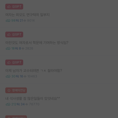
김GPT
여자는 외모도 연구력의 일부지
98
21
9014
김GPT
이런것도 여자로서 학문에 기여하는 방식임?
18
8
2826
김GPT
이제 남자가 교수되려면 ㄱㅊ 잘라야함?
30
16
10463
명예의전당
내 석사생활 참 많은일들이 있엇네요^^
212
34
76770