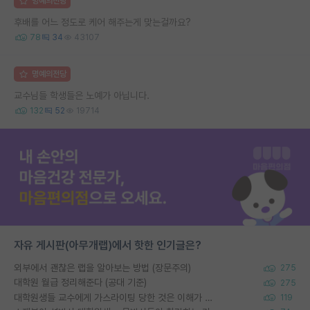
명예의전당
후배를 어느 정도로 케어 해주는게 맞는걸까요?
78
34
43107
명예의전당
교수님들 학생들은 노예가 아닙니다.
132
52
19714
자유 게시판(아무개랩)에서 핫한 인기글은?
외부에서 괜찮은 랩을 알아보는 방법 (장문주의)
275
대학원 월급 정리해준다 (공대 기준)
275
대학원생들 교수에게 가스라이팅 당한 것은 이해가 갑니다. 안타깝네요.
119