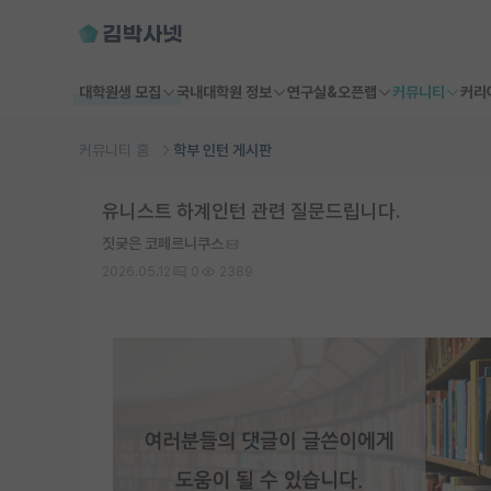
대학원생 모집
국내대학원 정보
연구실&오픈랩
커뮤니티
커리
커뮤니티 홈
학부 인턴 게시판
유니스트 하계인턴 관련 질문드립니다.
짓궂은 코페르니쿠스
2026.05.12
0
2389