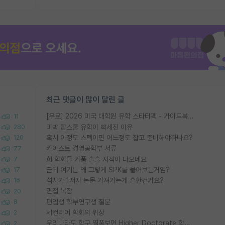
최근 댓글이 많이 달린 글
[무료] 2026 미국 대학원 유학 스타터팩 - 가이드북 & 합격자 컨택메일 템플릿
11
미박 탑스쿨 유학이 빡세진 이유
280
혹시 이정도 스펙이면 어느정도 잡고 준비해야하나요?
120
카이스트 경영공학부 서류
77
AI 학회들 거품 슬슬 지적이 나오네요
7
근데 여기는 왜 그렇게 SPK를 물어보는거임?
17
석사가 1저자 논문 가져가는게 흔한건가요?
16
면접 복장
20
편입생 학부연구생 질문
8
세컨티어 학회의 위상
2
우리나라도 학구 열풍보면 Higher Doctorate 학위가 필요하다고 봅니다.
2