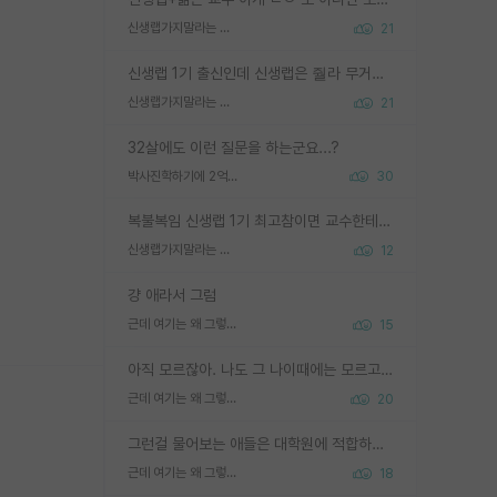
신생랩가지말라는 이유가 있었구나
21
신생랩 1기 출신인데 신생랩은 줠라 무거운 바벨 같은거임. 들면 대박인데 못들면 깔려 죽음. 아무도 알려주지 않는 환경에서 자생해야하지만, 일단 살아남았다면 그 어떤 사람보다 악착같고 생존력 높은 사람으로 거듭날 수 있음
신생랩가지말라는 이유가 있었구나
21
32살에도 이런 질문을 하는군요...?
박사진학하기에 2억은 괜찮은 (?) 정도의 경제력인가요
30
복불복임 신생랩 1기 최고참이면 교수한테 직접 지도받는 시간이 매우 많음 제대로 된 교수라면 말이지 그게 아니라면 그냥 넌 해방 불가능한 노예 1호에 감점쓰레기통이 되는거고
신생랩가지말라는 이유가 있었구나
12
걍 애라서 그럼
근데 여기는 왜 그렇게 SPK를 물어보는거임?
15
아직 모르잖아. 나도 그 나이때에는 모르고 평가 받고 안심하고 싶었어.
근데 여기는 왜 그렇게 SPK를 물어보는거임?
20
그런걸 물어보는 애들은 대학원에 적합하지 않다
근데 여기는 왜 그렇게 SPK를 물어보는거임?
18