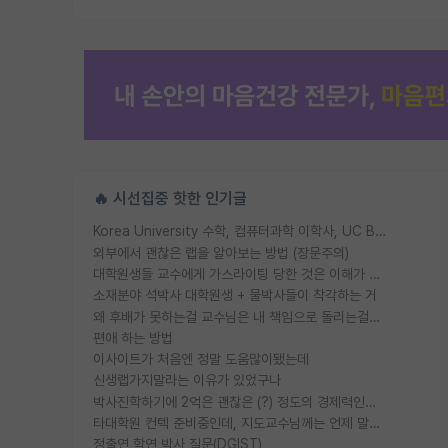
🔥 시선집중 핫한 인기글
Korea University 수학, 컴퓨터과학 이학사, UC Berkeley 산업공학 대학원 공학박사가 되는 것은 쉽지 않겠죠?
외부에서 괜찮은 랩을 알아보는 방법 (장문주의)
대학원생들 교수에게 가스라이팅 당한 것은 이해가 갑니다. 안타깝네요.
소재분야 석박사 대학원생 + 물박사들이 착각하는 거
왜 후배가 못하는걸 교수님은 내 책임으로 돌리는걸까요?
편애 하는 방법
이사이트가 처음엔 정말 도움많이됐는데
신생랩가지말라는 이유가 있었구나
박사진학하기에 2억은 괜찮은 (?) 정도의 경제력인가요
타대학원 컨텍 준비중인데, 지도교수님께는 언제 말씀드려야 할까요?
정출연 학연 박사 질문(DGIST)