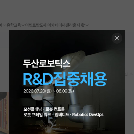
어
유학교육
이벤트
반도체 아카데미
재팬라운지 🌸
스크랩
신고하