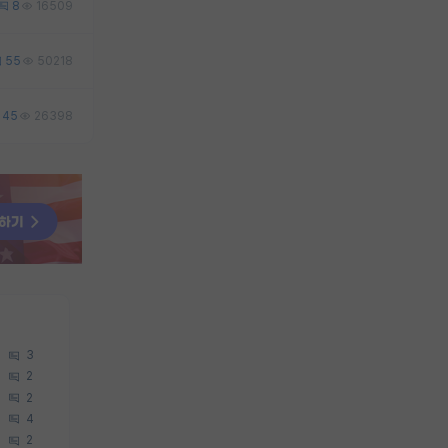
8
16509
55
50218
45
26398
3
2
2
4
2