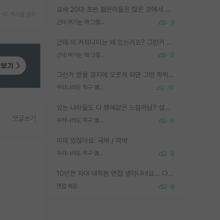
요새 20대 초반 젊은이들은 많은 것에서 가성비를 따지더라고요. 내가 이 정도 인풋을 넣었을 때 그만큼 아웃풋이 나올 것인가? 사실 아웃풋이 인풋 대비 리니어하게 나오지 않는 영역을 시도하기 싫어한다는 느낌입니다.
게시글 공유
근데 여기는 왜 그렇게 SPK를 물어보는거임?
9
근데 이 커뮤니티는 왜 있는거죠? 그런거 쉽게 물어볼수있어서 있는거 아닌가요? 그렇게 보기 싫으면 커뮤니티도 하지마시지 그러면
근데 여기는 왜 그렇게 SPK를 물어보는거임?
8
그런거 받을 경지에 오르게 되면 그딴 학위명이 필요없음
우리나라도 학구 열풍보면 Higher Doctorate 학위가 필요하다고 봅니다.
10
있는 나라들도 다 명예같은 느낌아님? 설마 박사끼리 등급나눠서 학위수여하자 같은 헛소리는 아니지? ㅋㅋ
댓글쓰기
우리나라도 학구 열풍보면 Higher Doctorate 학위가 필요하다고 봅니다.
8
이미 있잖아요: 국박 / 미박
우리나라도 학구 열풍보면 Higher Doctorate 학위가 필요하다고 봅니다.
8
10년전 자대 대학원 면접 생각나네요... 다들 양복에 넥타이까지 하고 갔더니, 국회의원 출마하냐고 놀리셨던. (면접질문내용: 증명사진에선 두상이 계란형인데, 실제론 그렇지 않다. 증명사진이 뭘 증명하고 있는거냐)ㅋㅋㅋㅋ
면접 복장
8