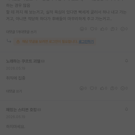
하는 경우 많음
재팬라운지 🌸
할 데 까지 해 보는거고, 실적 욕심이 있다면 빡세게 굴러서 하나 내고 가는
거고, 아니면 적당히 하다가 후배들이 마무리하게 주고 가는거고..
0
0
0
2
0
대댓글 1개
대댓글 쓰기
해당 댓글을 보려면 로그인이 필요합니다.
로그인하기
노래하는 쿠르트 괴델
2026.05.19
취직에 집중
0
0
0
0
0
대댓글 쓰기
재밌는 스티븐 호킹
2026.05.19
하지마세요.