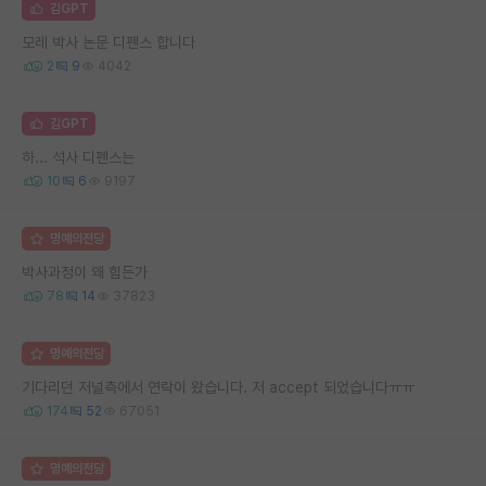
김GPT
모레 박사 논문 디펜스 합니다
2
9
4042
김GPT
하... 석사 디펜스는
10
6
9197
명예의전당
박사과정이 왜 힘든가
78
14
37823
명예의전당
기다리던 저널측에서 연락이 왔습니다. 저 accept 되었습니다ㅠㅠ
174
52
67051
명예의전당