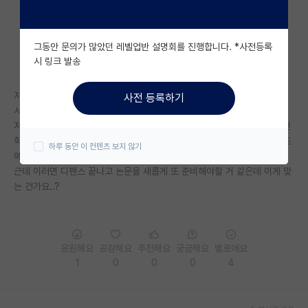
자유 게시판(아무개랩)
그동안 문의가 많았던 레벨업반 설명회를 진행합니다. *사전등록
미국 유학 게시판
시 링크 발송
미국 대학원 합격 후기 게시판
저는 이번 학기에 졸업이 예정인 미생물 전공 석사생입니다. 근데 교수님께
사전 등록하기
대학원생 모집 게시판
서 하고있던 연구 논문을 작성하라고 하시네요,,,
저는 이미 1저자, 2저자로 Q1 논문이 각각 있습니다. 여기에 플러스로 이번
대학원 합격 후기 게시판
학기에 새로운 논문 하나 준비해서 곧 써밋 예정입니다. 그리고 곧 디펜스도
하루 동안 이 컨텐츠 보지 않기
예정있습니다..
연구실(PI) 홍보 게시판
근데 이러면 디펜스 끝나고 논문을 새롭게 또 준비해야할 거 같은데 이게 맞
는 건가요..?
석박사 채용 정보 게시판
임용 정보 게시판
학부 인턴 게시판
응원해요
공감해요
추천해요
궁금해요
별로에요
1
0
0
0
4
취업 게시판
임용 후기 게시판