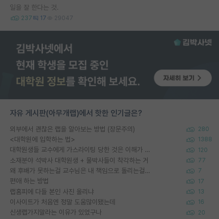
일을 잘 한다는 것.
237
17
29047
자유 게시판(아무개랩)에서 핫한 인기글은?
외부에서 괜찮은 랩을 알아보는 방법 (장문주의)
280
<대학원에 입학하는 법>
1388
대학원생들 교수에게 가스라이팅 당한 것은 이해가 갑니다. 안타깝네요.
120
소재분야 석박사 대학원생 + 물박사들이 착각하는 거
77
왜 후배가 못하는걸 교수님은 내 책임으로 돌리는걸까요?
7
편애 하는 방법
17
랩홈피에 다들 본인 사진 올리냐
13
이사이트가 처음엔 정말 도움많이됐는데
16
신생랩가지말라는 이유가 있었구나
20