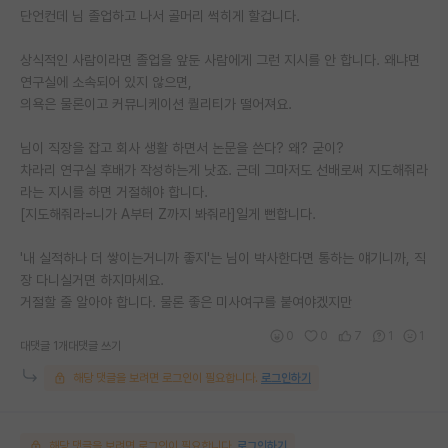
단언컨데 님 졸업하고 나서 골머리 썩히게 할겁니다.
상식적인 사람이라면 졸업을 앞둔 사람에게 그런 지시를 안 합니다. 왜냐면
연구실에 소속되어 있지 않으면,
의욕은 물론이고 커뮤니케이션 퀄리티가 떨어져요.
님이 직장을 잡고 회사 생활 하면서 논문을 쓴다? 왜? 굳이?
차라리 연구실 후배가 작성하는게 낫죠. 근데 그마저도 선배로써 지도해줘라
라는 지시를 하면 거절해야 합니다.
[지도해줘라=니가 A부터 Z까지 봐줘라]일게 뻔합니다.
'내 실적하나 더 쌓이는거니까 좋지'는 님이 박사한다면 통하는 얘기니까, 직
장 다니실거면 하지마세요.
거절할 줄 알아야 합니다. 물론 좋은 미사여구를 붙여야겠지만
0
0
7
1
1
대댓글 1개
대댓글 쓰기
해당 댓글을 보려면 로그인이 필요합니다.
로그인하기
해당 댓글을 보려면 로그인이 필요합니다.
로그인하기