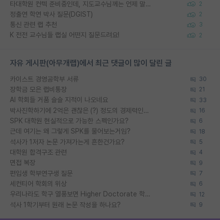
타대학원 컨텍 준비중인데, 지도교수님께는 언제 말씀드려야 할까요?
2
정출연 학연 박사 질문(DGIST)
2
통신 관련 랩 추천
3
K 전전 교수님들 랩실 어떤지 질문드려요!
2
자유 게시판(아무개랩)에서 최근 댓글이 많이 달린 글
카이스트 경영공학부 서류
30
장학금 모은 랩비통장
21
AI 학회들 거품 슬슬 지적이 나오네요
33
박사진학하기에 2억은 괜찮은 (?) 정도의 경제력인가요
16
SPK 대학원 현실적으로 가능한 스펙인가요?
6
근데 여기는 왜 그렇게 SPK를 물어보는거임?
18
석사가 1저자 논문 가져가는게 흔한건가요?
5
대학원 합격구조 관련
4
면접 복장
9
편입생 학부연구생 질문
7
세컨티어 학회의 위상
6
우리나라도 학구 열풍보면 Higher Doctorate 학위가 필요하다고 봅니다.
12
석사 1학기부터 원래 논문 작성을 하나요?
9