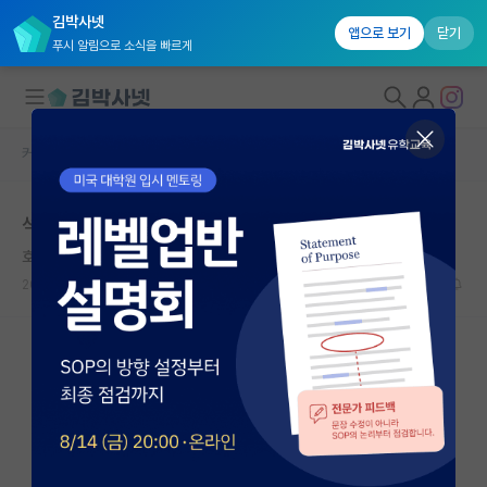
김박사넷
앱으로 보기
닫기
푸시 알림으로 소식을 빠르게
커뮤니티 홈
자유 게시판(아무개랩)
대학원생 모집
석사 디펜스 2주 앞뒀는데 논문 작성하라는 교수님
국내대학원 정보
호탕한 마리 퀴리
연구실&오픈랩
2026.05.18
18
9482
커뮤니티
커뮤니티 홈
전체글보기
베스트 게시판
IF 명예의전당