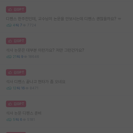
김GPT
디펜스 한주전인데, 교수님이 논문을 안보시는데 디펜스 괜찮을까요? ㅠ
4
7
7724
김GPT
석사 논문은 대부분 이런가요? 저만 그런건가요?
21
9
18646
김GPT
석사 디펜스 끝나고 현타가 좀 오네요
12
16
8471
김GPT
석사 논문 디펜스 준비
5
6
5181