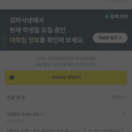
게시글 공유
PI 전용 게시판
인문사회 계열 게시판
특수/전문대학원 게시판
반도체/AI 게시판
장학금/장학생 게시판
카카오 계정과 연동하여 게시글에 달린
댓글 알람, 소식등을 빠르게 받아보세요
학술 정보 게시판
카카오로 시작하기
홍보 게시판
커리어
댓글 18개
댓글쓰기
유학교육
넉살좋은 로버트 보일
이벤트
2026.05.18
반도체 아카데미
어찌됐든 디펜스 하고 졸업까지 텀이 꽤 있으니, 그 기간동안 쥐어짜내려고