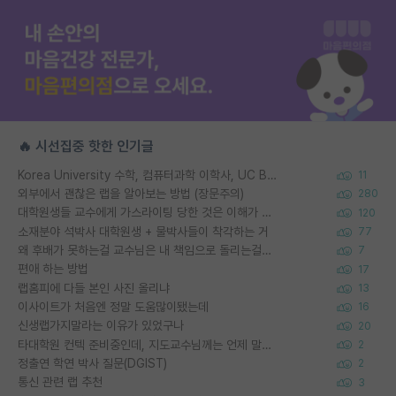
🔥 시선집중 핫한 인기글
Korea University 수학, 컴퓨터과학 이학사, UC Berkeley 산업공학 대학원 공학박사가 되는 것은 쉽지 않겠죠?
11
외부에서 괜찮은 랩을 알아보는 방법 (장문주의)
280
대학원생들 교수에게 가스라이팅 당한 것은 이해가 갑니다. 안타깝네요.
120
소재분야 석박사 대학원생 + 물박사들이 착각하는 거
77
왜 후배가 못하는걸 교수님은 내 책임으로 돌리는걸까요?
7
편애 하는 방법
17
랩홈피에 다들 본인 사진 올리냐
13
이사이트가 처음엔 정말 도움많이됐는데
16
신생랩가지말라는 이유가 있었구나
20
타대학원 컨텍 준비중인데, 지도교수님께는 언제 말씀드려야 할까요?
2
정출연 학연 박사 질문(DGIST)
2
통신 관련 랩 추천
3