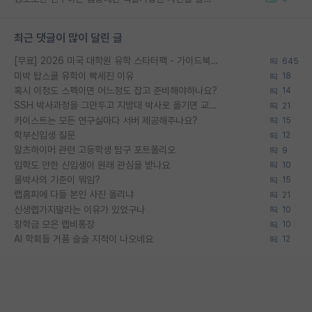
최근 댓글이 많이 달린 글
[무료] 2026 미국 대학원 유학 스타터팩 - 가이드북 & 합격자 컨택메일 템플릿
645
미박 탑스쿨 유학이 빡세진 이유
18
혹시 이정도 스펙이면 어느정도 잡고 준비해야하나요?
14
SSH 박사과정을 그만두고 지방대 박사로 옮기면 교수의 꿈은 끝일까요?
21
카이스트는 모든 연구실마다 서버 제공해주나요?
15
학부신입생 질문
12
알츠하이머 관련 고등학생 탐구 포트폴리오
9
입학도 안한 신입생이 원래 관심을 받나요
10
물박사의 기준이 뭐임?
15
랩홈피에 다들 본인 사진 올리냐
21
신생랩가지말라는 이유가 있었구나
10
장학금 모은 랩비통장
10
AI 학회들 거품 슬슬 지적이 나오네요
12