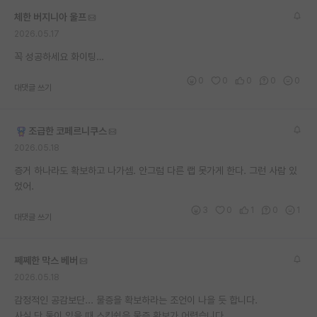
체한 버지니아 울프
2026.05.17
꼭 성공하세요 화이팅…
0
0
0
0
0
대댓글 쓰기
조급한 코페르니쿠스
2026.05.18
증거 하나라도 확보하고 나가셈. 안그럼 다른 랩 못가게 한다. 그런 사람 있
었어.
3
0
1
0
1
대댓글 쓰기
쩨쩨한 막스 베버
2026.05.18
감정적인 공감보단... 물증을 확보하라는 조언이 나을 듯 합니다.
사실 단 둘이 있을 때 스킨쉽은 물증 확보가 어렵습니다.