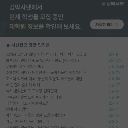
🔥 시선집중 핫한 인기글
Korea University 수학, 컴퓨터과학 이학사, UC Berkeley 산업공학 대학원 공학박사가 되는 것은 쉽지 않겠죠?
9
외부에서 괜찮은 랩을 알아보는 방법 (장문주의)
274
<대학원에 입학하는 법>
1388
소재분야 석박사 대학원생 + 물박사들이 착각하는 거
72
포스텍 억까에 대해 (동문의 학문적 아웃풋에 대한 반박)
50
AI 탑컨퍼 순위에 대해..
27
석사 받았는데도 교수랑 연락한다.
43
교수님이 슬럼프에 빠지게 되는 과정
40
대학원 어디로 가야할까요?
5
편애 하는 방법
12
이사이트가 처음엔 정말 도움많이됐는데
13
커뮤니티는 다 쓰레기통이지
5
정보보안 연구하는 입장에선 식별가능한 사진을 올리는건 비추이긴함
5