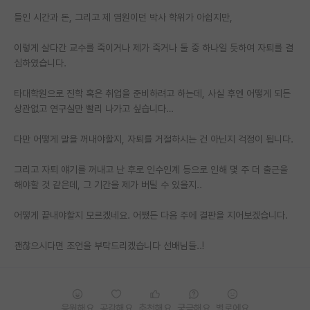
들인 시간과 돈, 그리고 제 염원이던 박사 학위가 아쉽지만,
PI 전용 게시판
이렇게 살다간 교수를 죽이거나 제가 죽거나 둘 중 하나일 듯하여 자퇴를 결
인문사회 계열 게시판
심하였습니다.
특수/전문대학원 게시판
타대학원으로 진학 혹은 취업을 준비하려고 하는데, 사실 후엔 어떻게 되든
반도체/AI 게시판
상관없고 연구실만 빨리 나가고 싶습니다…
장학금/장학생 게시판
다만 어떻게 말을 꺼내야할지, 자퇴를 거절하시는 건 아닌지 걱정이 됩니다.
학술 정보 게시판
그리고 자퇴 얘기를 꺼내고 난 후로 인수인계 등으로 인해 몇 주 더 출근을
해야할 것 같은데, 그 기간을 제가 버틸 수 있을지..
홍보 게시판
커리어
어떻게 끝내야할지 모르겠네요. 어쨌든 다음 주에 결판을 지어보겠습니다.
유학교육
괜찮으시다면 조언을 부탁드리겠습니다 선배님들..!
이벤트
반도체 아카데미
응원해요
공감해요
추천해요
궁금해요
별로에요