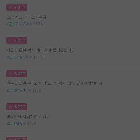
김GPT
소리 지르는 지도교수님
27
30
9556
김GPT
저를 괴롭힌 박사 레퍼첵이 들어왔습니다
67
33
14205
김GPT
연구실 그만둔다고 하니 교수님께서 많이 불쾌해하시네요
30
17
12097
김GPT
대학원을 자퇴하려 합니다.
1
6
2168