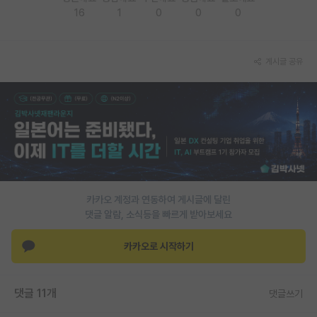
16
1
0
0
0
재팬라운지 🌸
게시글 공유
카카오 계정과 연동하여 게시글에 달린
댓글 알람, 소식등을 빠르게 받아보세요
카카오로 시작하기
댓글 11개
댓글쓰기