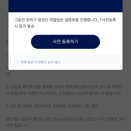
자유 게시판(아무개랩)
그동안 문의가 많았던 레벨업반 설명회를 진행합니다. *사전등록
미국 유학 게시판
시 링크 발송
미국 대학원 합격 후기 게시판
사전 등록하기
안녕하세요. 박사과정 2년차 학생입니다.
대학원생 모집 게시판
너무 구체적으로 적으면 특정될 수도 있을 것 같아 간략하게만 적어보자면,
대학원 합격 후기 게시판
하루 동안 이 컨텐츠 보지 않기
1. 어깨, 팔, 머리 등 사소한 스킨십과 성적인 발언 (단둘이 있을 때만 합니
연구실(PI) 홍보 게시판
다)
석박사 채용 정보 게시판
2. 갑질과 폭언에 공황 증세를 보이자 학회/출장/회식 참여 금지 후 투명인
임용 정보 게시판
간 취급 (무슨 흐름인지는 아직도 모르겠으나 단순히 밉보인 것 같습니다)
학부 인턴 게시판
3. 2번 일 이후로 개인적으로 진행하던 프로젝트 지원 중단
취업 게시판
평소에도 갑질과 폭언이 심한 교수님이지만 요새는 정도가 너무 심해져 견디
기가 힘듭니다.
임용 후기 게시판