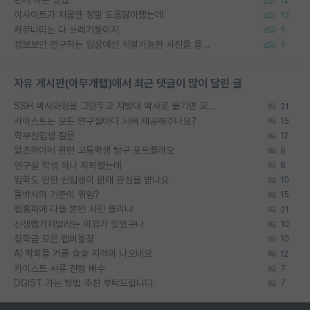
편애 하는 방법
12
이사이트가 처음엔 정말 도움많이됐는데
13
커뮤니티는 다 쓰레기통이지
5
정보보안 연구하는 입장에선 식별가능한 사진을 올리는건 비추이긴함
5
자유 게시판(아무개랩)에서 최근 댓글이 많이 달린 글
SSH 박사과정을 그만두고 지방대 박사로 옮기면 교수의 꿈은 끝일까요?
21
카이스트는 모든 연구실마다 서버 제공해주나요?
15
학부신입생 질문
12
알츠하이머 관련 고등학생 탐구 포트폴리오
9
연구실 학생 하나 자퇴했는데
8
입학도 안한 신입생이 원래 관심을 받나요
10
물박사의 기준이 뭐임?
15
랩홈피에 다들 본인 사진 올리냐
21
신생랩가지말라는 이유가 있었구나
10
장학금 모은 랩비통장
10
AI 학회들 거품 슬슬 지적이 나오네요
12
카이스트 서류 전형 배수
7
DGIST 가는 방법 추천 부탁드립니다.
7