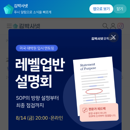
김박사넷
앱으로 보기
닫기
푸시 알림으로 소식을 빠르게
커뮤니티 홈
자유 게시판(아무개랩)
대학원생 모집
교수님의 갑질 폭언 성희롱으로 인한 자퇴
국내대학원 정보
정직한 베르너 하이젠버그
연구실&오픈랩
2026.05.17
11
3568
커뮤니티
커뮤니티 홈
전체글보기
베스트 게시판
IF 명예의전당