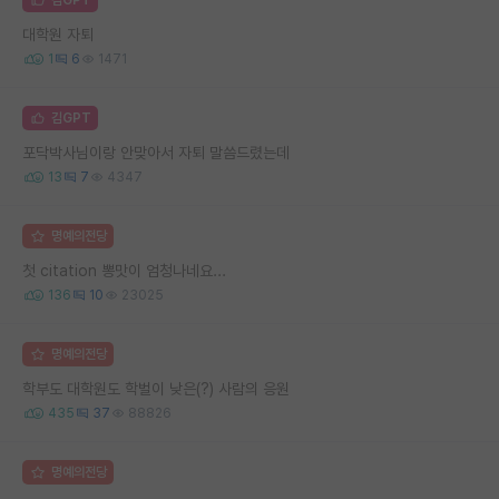
김GPT
대학원 자퇴
1
6
1471
김GPT
포닥박사님이랑 안맞아서 자퇴 말씀드렸는데
13
7
4347
명예의전당
첫 citation 뽕맛이 엄청나네요...
136
10
23025
명예의전당
학부도 대학원도 학벌이 낮은(?) 사람의 응원
435
37
88826
명예의전당