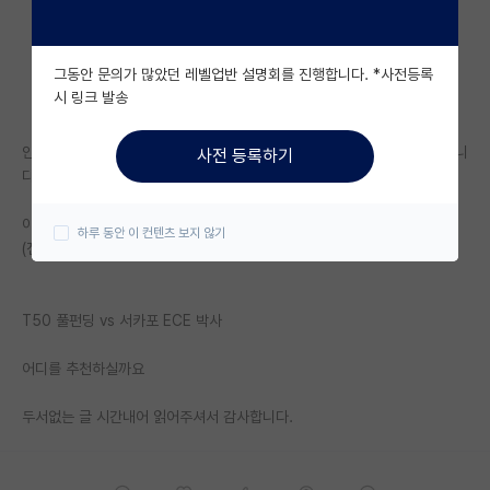
자유 게시판(아무개랩)
그동안 문의가 많았던 레벨업반 설명회를 진행합니다. *사전등록
미국 유학 게시판
시 링크 발송
미국 대학원 합격 후기 게시판
안녕하세요 이번에 박사과정 입학을 두고 고민중인 지거국 석사 졸업생 입니
사전 등록하기
대학원생 모집 게시판
다!
대학원 합격 후기 게시판
이번에 운좋게 UI(아이오와), UF, UTD, UC riverside, SUNY buffalo
하루 동안 이 컨텐츠 보지 않기
(전공 순위 T50~60정도) 에서 박사과정 풀펀딩 오퍼를 받게되었습니다.!
연구실(PI) 홍보 게시판
석박사 채용 정보 게시판
T50 풀펀딩 vs 서카포 ECE 박사
임용 정보 게시판
어디를 추천하실까요
학부 인턴 게시판
두서없는 글 시간내어 읽어주셔서 감사합니다.
취업 게시판
임용 후기 게시판