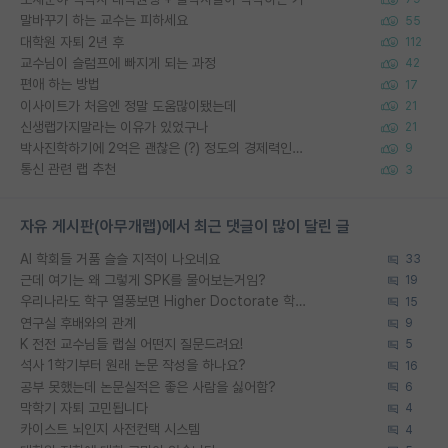
말바꾸기 하는 교수는 피하세요
55
대학원 자퇴 2년 후
112
교수님이 슬럼프에 빠지게 되는 과정
42
편애 하는 방법
17
이사이트가 처음엔 정말 도움많이됐는데
21
신생랩가지말라는 이유가 있었구나
21
박사진학하기에 2억은 괜찮은 (?) 정도의 경제력인가요
9
통신 관련 랩 추천
3
자유 게시판(아무개랩)에서 최근 댓글이 많이 달린 글
AI 학회들 거품 슬슬 지적이 나오네요
33
근데 여기는 왜 그렇게 SPK를 물어보는거임?
19
우리나라도 학구 열풍보면 Higher Doctorate 학위가 필요하다고 봅니다.
15
연구실 후배와의 관계
9
K 전전 교수님들 랩실 어떤지 질문드려요!
5
석사 1학기부터 원래 논문 작성을 하나요?
16
공부 못했는데 논문실적은 좋은 사람을 싫어함?
6
막학기 자퇴 고민됩니다
4
카이스트 뇌인지 사전컨택 시스템
4