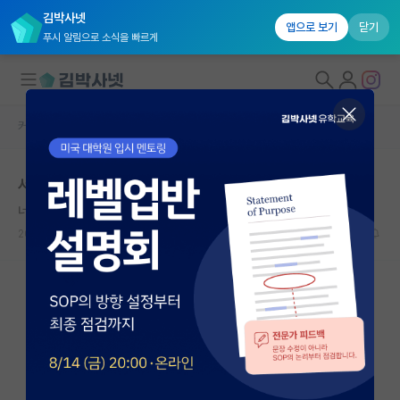
김박사넷
앱으로 보기
닫기
푸시 알림으로 소식을 빠르게
커뮤니티 홈
자유 게시판(아무개랩)
대학원생 모집
서카포 / 미박 추천
국내대학원 정보
너그러운 유클리드
연구실&오픈랩
2026.05.16
11
3348
커뮤니티
커뮤니티 홈
전체글보기
베스트 게시판
IF 명예의전당