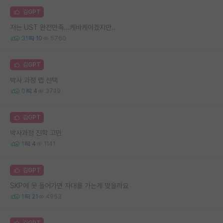
김GPT
저는 UST 완전만족...케바케이겠지만..
31
10
5760
김GPT
박사 과정 랩 선택
0
4
3749
김GPT
박사과정 진학 고민
1
4
1141
김GPT
SKP에 못 들어가면 자대를 가는게 맞을까요
1
21
4953
김GPT