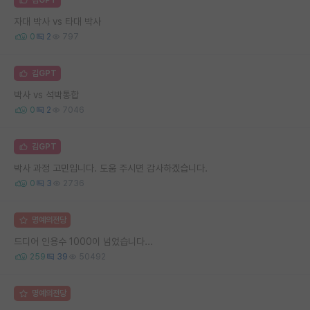
자대 박사 vs 타대 박사
0
2
797
김GPT
박사 vs 석박통합
0
2
7046
김GPT
박사 과정 고민입니다. 도움 주시면 감사하겠습니다.
0
3
2736
명예의전당
드디어 인용수 1000이 넘었습니다...
259
39
50492
명예의전당