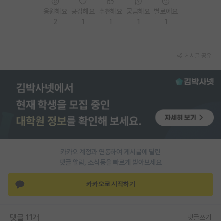
응원해요
공감해요
추천해요
궁금해요
별로에요
PI 전용 게시판
2
1
1
1
1
인문사회 계열 게시판
특수/전문대학원 게시판
게시글 공유
반도체/AI 게시판
장학금/장학생 게시판
학술 정보 게시판
홍보 게시판
카카오 계정과 연동하여 게시글에 달린
커리어
댓글 알람, 소식등을 빠르게 받아보세요
유학교육
카카오로 시작하기
이벤트
반도체 아카데미
댓글 11개
댓글쓰기