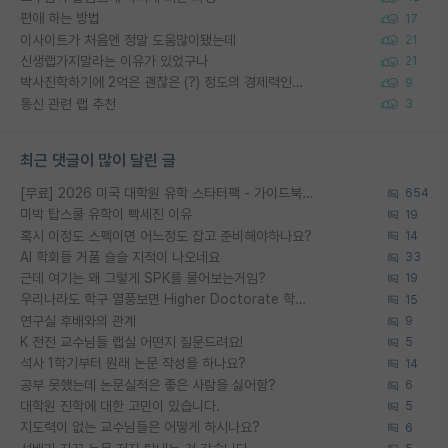
편애 하는 방법
17
이사이트가 처음엔 정말 도움많이됐는데
21
신생랩가지말라는 이유가 있었구나
21
박사진학하기에 2억은 괜찮은 (?) 정도의 경제력인가요
9
통신 관련 랩 추천
3
최근 댓글이 많이 달린 글
[무료] 2026 미국 대학원 유학 스타터팩 - 가이드북 & 합격자 컨택메일 템플릿
654
미박 탑스쿨 유학이 빡세진 이유
19
혹시 이정도 스펙이면 어느정도 잡고 준비해야하나요?
14
AI 학회들 거품 슬슬 지적이 나오네요
33
근데 여기는 왜 그렇게 SPK를 물어보는거임?
19
우리나라도 학구 열풍보면 Higher Doctorate 학위가 필요하다고 봅니다.
15
연구실 후배와의 관계
9
K 전전 교수님들 랩실 어떤지 질문드려요!
5
석사 1학기부터 원래 논문 작성을 하나요?
14
공부 못했는데 논문실적은 좋은 사람을 싫어함?
6
대학원 진학에 대한 고민이 있습니다.
5
지도력이 없는 교수님들은 어떻게 하시나요?
6