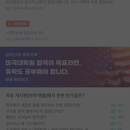
박사졸업이 길어져 남편이 힘들어합니다. 제가 어떻게 하면 좋을까요?
206
31
61400
명예의전당
<대학원에 입학하는 법>
1388
83
295204
자유 게시판(아무개랩)에서 핫한 인기글은?
외부에서 괜찮은 랩을 알아보는 방법 (장문주의)
280
교수들 원래 말바꾸는게 일상인가요?
15
좋았던 교수님이 변하셨다
195
연구자는 왜 가난해야지?
71
소재분야 석박사 대학원생 + 물박사들이 착각하는 거
79