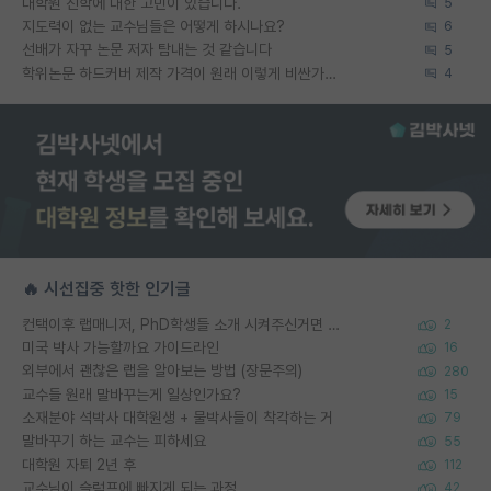
대학원 진학에 대한 고민이 있습니다.
5
지도력이 없는 교수님들은 어떻게 하시나요?
6
선배가 자꾸 논문 저자 탐내는 것 같습니다
5
학위논문 하드커버 제작 가격이 원래 이렇게 비싼가요?
4
🔥 시선집중 핫한 인기글
컨택이후 랩매니저, PhD학생들 소개 시켜주신거면 거의 컨펌에 가깝나요?
2
미국 박사 가능할까요 가이드라인
16
외부에서 괜찮은 랩을 알아보는 방법 (장문주의)
280
교수들 원래 말바꾸는게 일상인가요?
15
소재분야 석박사 대학원생 + 물박사들이 착각하는 거
79
말바꾸기 하는 교수는 피하세요
55
대학원 자퇴 2년 후
112
교수님이 슬럼프에 빠지게 되는 과정
42