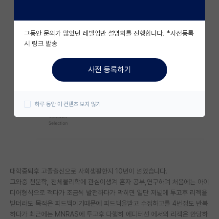
자유 게시판(아무개랩)
그동안 문의가 많았던 레벨업반 설명회를 진행합니다. *사전등록
미국 유학 게시판
시 링크 발송
미국 대학원 합격 후기 게시판
사전 등록하기
대학원생 모집 게시판
대학원 합격 후기 게시판
하루 동안 이 컨텐츠 보지 않기
연구실(PI) 홍보 게시판
석박사 채용 정보 게시판
임용 정보 게시판
대학중퇴후 고졸출신으로 사회생활한지 10년이 넘었습니다.
학부 인턴 게시판
그와중 천문학, 천체물리학에 관심이생겨 혼자 공부,연구하며 처음에는 아이
디어형식으로 적다가 조금씩 발전하다가 막히면 일단 저널에 투고후 리젝을
취업 게시판
받더라도 목적은 피드백이기때문에 피드백을받고 수정하고를 4번정도 반복
하다가 최근에는 MNRAS에 투고후 다행히 에디터선 에서의 리젝은 안당하
임용 후기 게시판