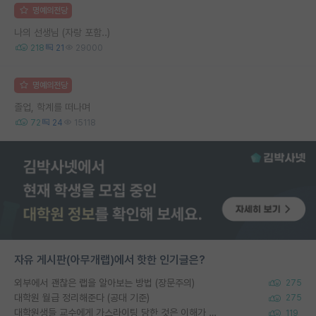
명예의전당
나의 선생님 (자랑 포함..)
218
21
29000
명예의전당
졸업, 학계를 떠나며
72
24
15118
자유 게시판(아무개랩)에서 핫한 인기글은?
외부에서 괜찮은 랩을 알아보는 방법 (장문주의)
275
대학원 월급 정리해준다 (공대 기준)
275
대학원생들 교수에게 가스라이팅 당한 것은 이해가 갑니다. 안타깝네요.
119