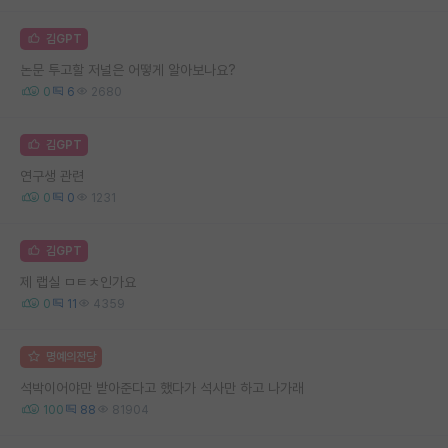
김GPT
논문 투고할 저널은 어떻게 알아보나요?
0
6
2680
김GPT
연구생 관련
0
0
1231
김GPT
제 랩실 ㅁㅌㅊ인가요
0
11
4359
명예의전당
석박이어야만 받아준다고 했다가 석사만 하고 나가래
100
88
81904