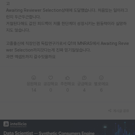
고
PI 전용 게시판
Awaiting Reviewer Selection상태에 도달했습니다. 처음있는 일이라그
런지 두근두근합니다.
인문사회 계열 게시판
거절된다해도 값진 피드백이 저를 한단계더 성장시키는 원동력이라 실망하
지도 않습니다.
특수/전문대학원 게시판
고졸출신에 직장인겸 독립연구가로서 Q1의 MNRAS에서 Awaiting Revie
반도체/AI 게시판
wer Selection까지갓다는게 진짜 믿기질않습니다.
과연 엑셉트까지 갈수잇을까요
장학금/장학생 게시판
학술 정보 게시판
홍보 게시판
응원해요
공감해요
추천해요
궁금해요
별로에요
14
0
0
4
6
커리어
유학교육
게시글 공유
이벤트
반도체 아카데미