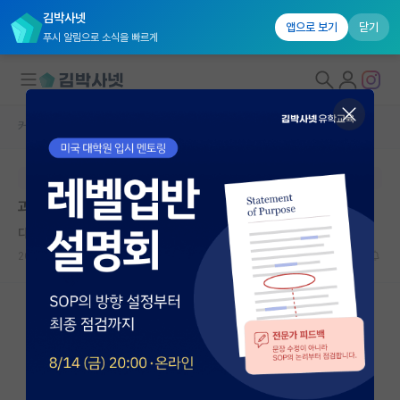
김박사넷
앱으로 보기
닫기
푸시 알림으로 소식을 빠르게
커뮤니티 홈
자유 게시판(아무개랩)
대학원생 모집
본문이 수정되지 않는 박제글입니다.
국내대학원 정보
과연 독립연구가로 Q1저널에 엑셉가능할까요?
연구실&오픈랩
다정한 미셸 푸코
커뮤니티
2026.05.16
20
5434
커뮤니티 홈
전체글보기
베스트 게시판
IF 명예의전당