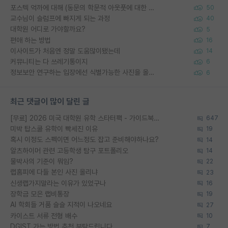
포스텍 억까에 대해 (동문의 학문적 아웃풋에 대한 반박)
50
교수님이 슬럼프에 빠지게 되는 과정
40
대학원 어디로 가야할까요?
5
편애 하는 방법
16
이사이트가 처음엔 정말 도움많이됐는데
14
커뮤니티는 다 쓰레기통이지
6
정보보안 연구하는 입장에선 식별가능한 사진을 올리는건 비추이긴함
6
최근 댓글이 많이 달린 글
[무료] 2026 미국 대학원 유학 스타터팩 - 가이드북 & 합격자 컨택메일 템플릿
647
미박 탑스쿨 유학이 빡세진 이유
19
혹시 이정도 스펙이면 어느정도 잡고 준비해야하나요?
14
알츠하이머 관련 고등학생 탐구 포트폴리오
14
물박사의 기준이 뭐임?
22
랩홈피에 다들 본인 사진 올리냐
23
신생랩가지말라는 이유가 있었구나
16
장학금 모은 랩비통장
19
AI 학회들 거품 슬슬 지적이 나오네요
27
카이스트 서류 전형 배수
10
DGIST 가는 방법 추천 부탁드립니다.
7