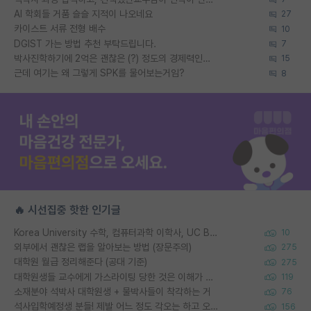
AI 학회들 거품 슬슬 지적이 나오네요
27
카이스트 서류 전형 배수
10
DGIST 가는 방법 추천 부탁드립니다.
7
박사진학하기에 2억은 괜찮은 (?) 정도의 경제력인가요
15
근데 여기는 왜 그렇게 SPK를 물어보는거임?
8
🔥 시선집중 핫한 인기글
Korea University 수학, 컴퓨터과학 이학사, UC Berkeley 산업공학 대학원 공학박사가 되는 것은 쉽지 않겠죠?
10
외부에서 괜찮은 랩을 알아보는 방법 (장문주의)
275
대학원 월급 정리해준다 (공대 기준)
275
대학원생들 교수에게 가스라이팅 당한 것은 이해가 갑니다. 안타깝네요.
119
소재분야 석박사 대학원생 + 물박사들이 착각하는 거
76
석사입학예정생 분들! 제발 어느 정도 각오는 하고 오세요.
156