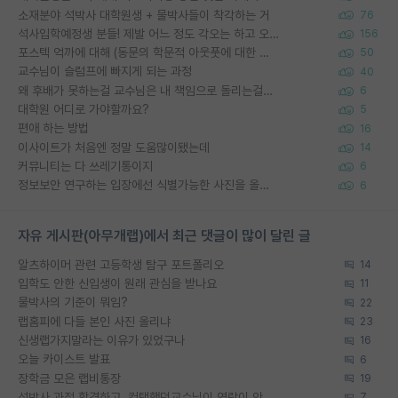
소재분야 석박사 대학원생 + 물박사들이 착각하는 거
76
석사입학예정생 분들! 제발 어느 정도 각오는 하고 오세요.
156
포스텍 억까에 대해 (동문의 학문적 아웃풋에 대한 반박)
50
교수님이 슬럼프에 빠지게 되는 과정
40
왜 후배가 못하는걸 교수님은 내 책임으로 돌리는걸까요?
6
대학원 어디로 가야할까요?
5
편애 하는 방법
16
이사이트가 처음엔 정말 도움많이됐는데
14
커뮤니티는 다 쓰레기통이지
6
정보보안 연구하는 입장에선 식별가능한 사진을 올리는건 비추이긴함
6
자유 게시판(아무개랩)에서 최근 댓글이 많이 달린 글
알츠하이머 관련 고등학생 탐구 포트폴리오
14
입학도 안한 신입생이 원래 관심을 받나요
11
물박사의 기준이 뭐임?
22
랩홈피에 다들 본인 사진 올리냐
23
신생랩가지말라는 이유가 있었구나
16
오늘 카이스트 발표
6
장학금 모은 랩비통장
19
석박사 과정 합격하고, 컨택했던교수님이 연락이 안됩니다...
7