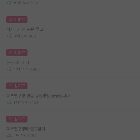
19
5
2598
김GPT
석사 1기 첫 논문 투고
0
3
968
김GPT
논문 제 1저자
4
14
4907
김GPT
학부연구생 경험 증빙방법 궁금합니다
1
14
7424
김GPT
학부연구생때 연구참여
2
1
2767