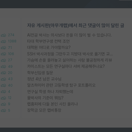
자유 게시판(아무개랩)에서 최근 댓글이 많이 달린 글
AI전공 박사는 의사보다 돈을 더 많이 벌 수 있습니다.
274
타대 학부연구생 컨택 조언
1388
대학원 어디로 가야할까요?
71
SSH 박사과정을 그만두고 지방대 박사로 옮기면 교수의 꿈은 끝일까요?
106
가슴에 손을 올려놓고 싫어하는 사람 불공정하게 리뷰
27
카이스트는 모든 연구실마다 서버 제공해주나요?
49
학부신입생 질문
20
정년 4년 남은 교수님
43
알츠하이머 관련 고등학생 탐구 포트폴리오
40
연구실 학생 하나 자퇴했는데
4
물박사의 기준이 뭐임?
12
랩홈피에 다들 본인 사진 올리냐
9
장학금 모은 랩비통장
5