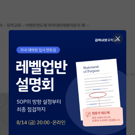
어
유학교육
이벤트
반도체 아카데미
재팬라운지 🌸
스크랩
신고하