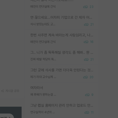
애인이 연구실에 간식
23
연 끊으세요...어차피 기업으로 간 제자 어떻게 못합니다. 기업에서는 교수들 사기꾼으로 보는 시선도 강하고, 앞에서나 교수님하고 떠받들어주지 많이 무시합니다. 영향력도 0에 수렴합니다. 그리고 생각해보십시오. 석사로 기업간 제자가 무슨 힘이 있다고 과제를 달라고 합니까? 말만 교수지 무능력자라고 생각합니다. 세금이 아깝습니다.
석사 받았는데도 교수랑 연락한다.
21
한번 사주면 계속 바라는게 사람심리고, 나중에 안사주면 말이 나옵니다. 그리고 작성자분 커플이 한번 그런 행동을 하면, 선례로 남아 이상하게도 문화로 자리잡을수도 있습니다. 애꿎은 다른 학생들은 생각도 안했는데, 간식을 사가야하는 피해를 볼 수 있습니다. 다 경험에서 우러나온 댓글입니다... 제발 이상한 선례를 만들지 마세요.
애인이 연구실에 간식
16
그.. 니가 좀 똑똑해질 생각도 좀 해봐.. 뭔 연구를 선배랑 계속 같이할 생각을하냐 박사과정이
진짜 제발 적당히 똑똑한 박사과정이라도 위에 있었으면..
21
그런 곳에 석사를 가면 더더욱 안된다는 것을 깨달으시면 된겁니다!
제가 자대 교수님께 무례하게 행동한 걸까요?
20
여자라서
게시글 공유
왜 후배가 못하는걸 교수님은 내 책임으로 돌리는걸까요?
9
그냥 랩실 홈페이지 관리 안하고 업로드 안한거 아님?
연구실적이 4년의 공백이 있는거 어떻게 생각하냐
11