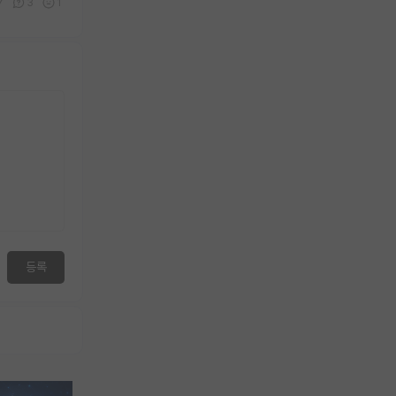
7
3
1
등록