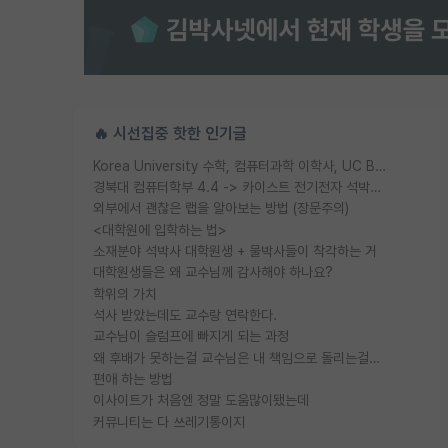
🔥 시선집중 핫한 인기글
Korea University 수학, 컴퓨터과학 이학사, UC Berkeley 산업공학 대학원 공학박사가 되는 것은 쉽지 않겠죠?
경북대 컴퓨터학부 4.4 -> 카이스트 전기전자 석박사통합과정 합격
외부에서 괜찮은 랩을 알아보는 방법 (장문주의)
<대학원에 입학하는 법>
소재분야 석박사 대학원생 + 물박사들이 착각하는 거
대학원생들은 왜 교수님께 감사해야 하나요?
학위의 가치
석사 받았는데도 교수랑 연락한다.
교수님이 슬럼프에 빠지게 되는 과정
왜 후배가 못하는걸 교수님은 내 책임으로 돌리는걸까요?
편애 하는 방법
이사이트가 처음엔 정말 도움많이됐는데
커뮤니티는 다 쓰레기통이지