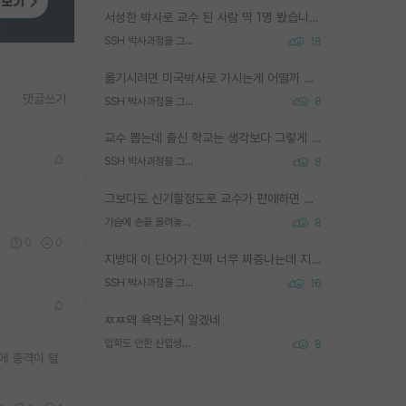
서성한 박사로 교수 된 사람 딱 1명 봤습니다. 근데 지방대 박사로 교수된 거는 기적이 일어나야되요. 서성한 학부부터여도 빡센게 교수임용일텐데 지방대박사로 무슨 교수가 되나요...... 중소기업/중견기업 팀장급/연구소장급이나 될거 같네요.
SSH 박사과정을 그만두고 지방대 박사로 옮기면 교수의 꿈은 끝일까요?
18
옮기시려면 미국박사로 가시는게 어떨까 싶네요. 교수가 꿈이면 미국박사 하고 미국교수 까지 같이 노리시는게 기회가 많지 않을까요?
댓글쓰기
SSH 박사과정을 그만두고 지방대 박사로 옮기면 교수의 꿈은 끝일까요?
8
교수 뽑는데 출신 학교는 생각보다 그렇게 안 봄. 앞으로는 더 안 보게 될거임. 박사는 어디서 진행해도 됨. 단, 제대로 쌓고 좋은 실적 만들 수 있다면. 그런데 지방대는 그럴 가능성이 지극히 낮음. 나만 열심히 잘 하면 된다? 인간은 주변 환경에 지배되는 나약한 존재임. 주변의 지방대 대학원생과 섞이고 지방 특유의 여유로움 또는 나쁘게 얘기해서 나태함에 젖어 살다보면 교수의 꿈 자체를 잊어버리게 될 가능성도 있음. 주변 환경이 70~80%임.
SSH 박사과정을 그만두고 지방대 박사로 옮기면 교수의 꿈은 끝일까요?
8
그보다도 신기할정도로 교수가 편애하면 그사람만 논문이 되더라구요 내용이 다른 사람보다 허접해도요
가슴에 손을 올려놓고 싫어하는 사람 불공정하게 리뷰
8
4
0
0
지방대 이 단어가 진짜 너무 짜증나는데 지방대면 다 그냥 쓰레기인가요? 무슨 말 같지도 않은 댓글들이 있는건지??? 지방에도 충분히 좋은 대학 많고 충분히 잘하는 교수님들 많습니다 포항공대 4개 IST 대표 지거국들 여기 모두 다 지방에 있고 여기 출신들 중에 교수하는 분들 적지 않습니다 지거국 출신이 무슨 교수를 하냐?라고 생각할 사람들 많은데 상위 대표 지거국에 아웃라이어들 많습니다 결국 개인의 연구역량과 실적이 중요합니다 이 역량을 펼치는데 있어서 지도교수와의 합도 중요합니다. 그리고 경력이 필요하면 해외포닥까지 다녀오세요
SSH 박사과정을 그만두고 지방대 박사로 옮기면 교수의 꿈은 끝일까요?
16
ㅉㅉ왜 욕먹는지 알겠네
입학도 안한 신입생이 원래 관심을 받나요
8
에 충격이 덜