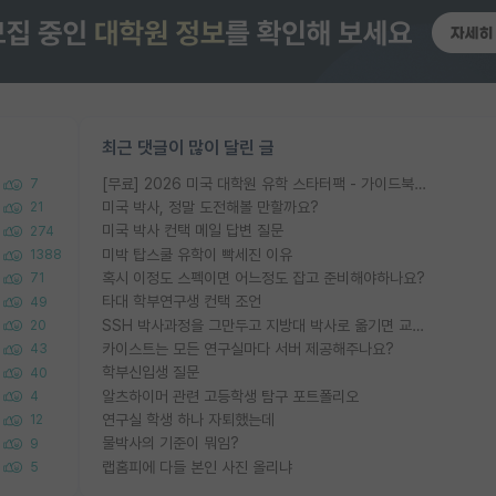
최근 댓글이 많이 달린 글
[무료] 2026 미국 대학원 유학 스타터팩 - 가이드북 & 합격자 컨택메일 템플릿
7
미국 박사, 정말 도전해볼 만할까요?
21
미국 박사 컨택 메일 답변 질문
274
미박 탑스쿨 유학이 빡세진 이유
1388
혹시 이정도 스펙이면 어느정도 잡고 준비해야하나요?
71
타대 학부연구생 컨택 조언
49
SSH 박사과정을 그만두고 지방대 박사로 옮기면 교수의 꿈은 끝일까요?
20
카이스트는 모든 연구실마다 서버 제공해주나요?
43
학부신입생 질문
40
알츠하이머 관련 고등학생 탐구 포트폴리오
4
연구실 학생 하나 자퇴했는데
12
물박사의 기준이 뭐임?
9
랩홈피에 다들 본인 사진 올리냐
5