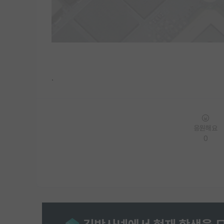
.
응원해요
0