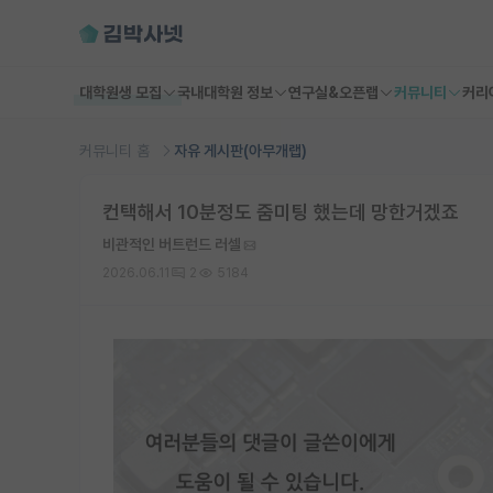
대학원생 모집
국내대학원 정보
연구실&오픈랩
커뮤니티
커리
커뮤니티 홈
자유 게시판(아무개랩)
컨택해서 10분정도 줌미팅 했는데 망한거겠죠
비관적인 버트런드 러셀
2026.06.11
2
5184