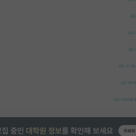
127
140
1388