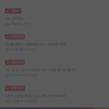
김GPT
오늘 자퇴했음
11
6
2615
명예의전당
교수를 원하는 사람들에게 하는 아조씨의 조언
106
22
25332
명예의전당
지도 교수는 반드시 인성이 바른 사람을 만나야 합니다.
399
74
118273
명예의전당
주저자 논문을 써보고 싶은 학부 저학년들에게
244
27
80080