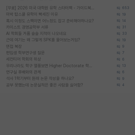
[무료] 2026 미국 대학원 유학 스타터팩 - 가이드북 & 합격자 컨택메일 템플릿
653
미박 탑스쿨 유학이 빡세진 이유
19
혹시 이정도 스펙이면 어느정도 잡고 준비해야하나요?
14
카이스트 경영공학부 서류
31
AI 학회들 거품 슬슬 지적이 나오네요
33
근데 여기는 왜 그렇게 SPK를 물어보는거임?
19
면접 복장
9
편입생 학부연구생 질문
7
세컨티어 학회의 위상
6
우리나라도 학구 열풍보면 Higher Doctorate 학위가 필요하다고 봅니다.
13
연구실 후배와의 관계
6
석사 1학기부터 원래 논문 작성을 하나요?
9
공부 못했는데 논문실적은 좋은 사람을 싫어함?
4