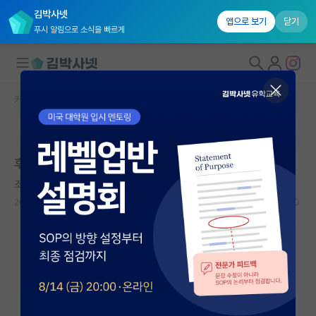
김박사넷
앱으로 보기
닫기
푸시 알림으로 소식을 빠르게
커뮤니티 홈
자유 게시판(아무개랩)
대학원생 모집
본문이 수정되지 않는 박제글입니다.
국내대학원 정보
후배가 자퇴를 한다...
연구실&오픈랩
조용한 우장춘
커뮤니티
2026.06.13
6
6072
커뮤니티 홈
전체글보기
베스트 게시판
IF 명예의전당