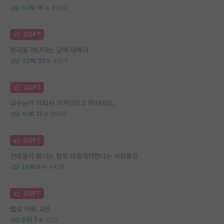
62
16
8950
김GPT
한국을 떠난다는 글에 대해서
33
32
6103
김GPT
교수님이 자퇴서 가져오라고 하시네요..
10
13
9955
김GPT
선배들이 맡기는 잡무 대충해야한다는 사람들은
29
6
4458
김GPT
랩실 자퇴 고민
8
7
1215