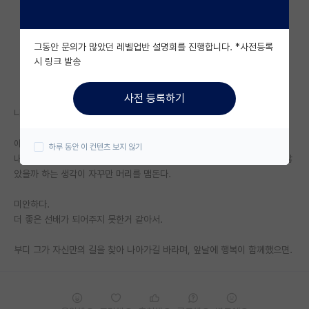
자유 게시판(아무개랩)
그동안 문의가 많았던 레벨업반 설명회를 진행합니다. *사전등록
미국 유학 게시판
시 링크 발송
미국 대학원 합격 후기 게시판
사전 등록하기
대학원생 모집 게시판
나의 직속 첫 후배가 자퇴를 한단다.
대학원 합격 후기 게시판
얘기를 듣고 나니 마음이 무거워졌다.
하루 동안 이 컨텐츠 보지 않기
내가 너무 무심했던 건 아닐까, 조금만 더 챙겨줬더라면 결과가 달라지지 않
연구실(PI) 홍보 게시판
았을까 하는 생각이 자꾸만 머리를 맴돈다.
석박사 채용 정보 게시판
미안하다.
더 좋은 선배가 되어주지 못한거 같아서.
임용 정보 게시판
학부 인턴 게시판
부디 그가 자신만의 길을 찾아 나아가길 바라며, 앞날에 행복이 함께했으면.
취업 게시판
임용 후기 게시판