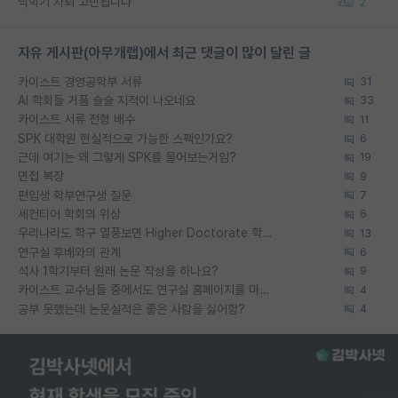
막학기 자퇴 고민됩니다
2
자유 게시판(아무개랩)에서 최근 댓글이 많이 달린 글
카이스트 경영공학부 서류
31
AI 학회들 거품 슬슬 지적이 나오네요
33
카이스트 서류 전형 배수
11
SPK 대학원 현실적으로 가능한 스펙인가요?
6
근데 여기는 왜 그렇게 SPK를 물어보는거임?
19
면접 복장
9
편입생 학부연구생 질문
7
세컨티어 학회의 위상
6
우리나라도 학구 열풍보면 Higher Doctorate 학위가 필요하다고 봅니다.
13
연구실 후배와의 관계
6
석사 1학기부터 원래 논문 작성을 하나요?
9
카이스트 교수님들 중에서도 연구실 홈페이지를 마련 안 하신 분들이 계시던데
4
공부 못했는데 논문실적은 좋은 사람을 싫어함?
4