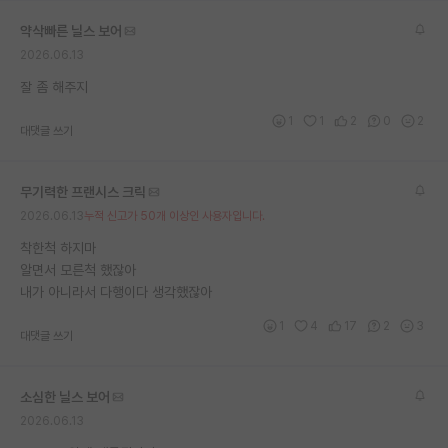
재팬라운지 🌸
약삭빠른 닐스 보어
2026.06.13
잘 좀 해주지
1
1
2
0
2
대댓글 쓰기
무기력한 프랜시스 크릭
2026.06.13
누적 신고가 50개 이상인 사용자입니다.
착한척 하지마
알면서 모른척 했잖아
내가 아니라서 다행이다 생각했잖아
1
4
17
2
3
대댓글 쓰기
소심한 닐스 보어
2026.06.13