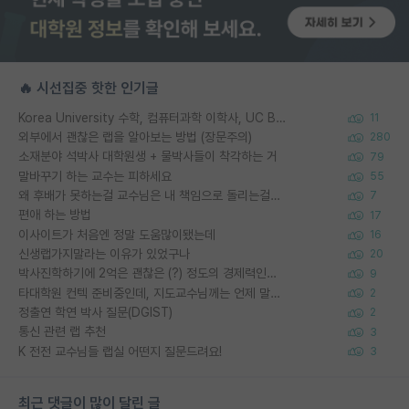
🔥 시선집중 핫한 인기글
Korea University 수학, 컴퓨터과학 이학사, UC Berkeley 산업공학 대학원 공학박사가 되는 것은 쉽지 않겠죠?
11
외부에서 괜찮은 랩을 알아보는 방법 (장문주의)
280
소재분야 석박사 대학원생 + 물박사들이 착각하는 거
79
말바꾸기 하는 교수는 피하세요
55
왜 후배가 못하는걸 교수님은 내 책임으로 돌리는걸까요?
7
편애 하는 방법
17
이사이트가 처음엔 정말 도움많이됐는데
16
신생랩가지말라는 이유가 있었구나
20
박사진학하기에 2억은 괜찮은 (?) 정도의 경제력인가요
9
타대학원 컨텍 준비중인데, 지도교수님께는 언제 말씀드려야 할까요?
2
정출연 학연 박사 질문(DGIST)
2
통신 관련 랩 추천
3
K 전전 교수님들 랩실 어떤지 질문드려요!
3
최근 댓글이 많이 달린 글