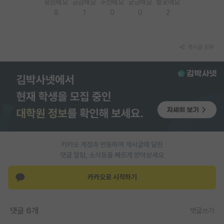
응원해요
공감해요
추천해요
궁금해요
별로에요
8
1
0
0
2
PI 전용 게시판
인문사회 계열 게시판
게시글 공유
특수/전문대학원 게시판
반도체/AI 게시판
장학금/장학생 게시판
학술 정보 게시판
홍보 게시판
카카오 계정과 연동하여 게시글에 달린
댓글 알람, 소식등을 빠르게 받아보세요
커리어
유학교육
카카오로 시작하기
이벤트
댓글 6개
댓글쓰기
반도체 아카데미