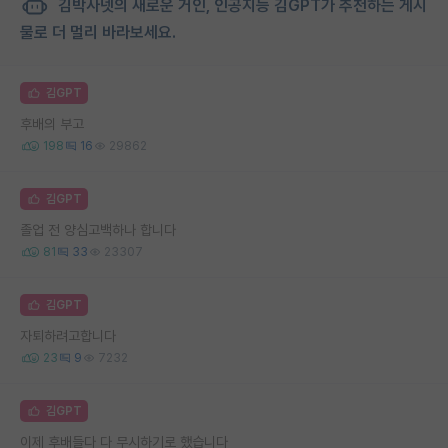
김박사넷의 새로운 거인, 인공지능 김GPT가 추천하는 게시
물로 더 멀리 바라보세요.
김GPT
후배의 부고
198
16
29862
김GPT
졸업 전 양심고백하나 합니다
81
33
23307
김GPT
자퇴하려고합니다
23
9
7232
김GPT
이제 후배들다 다 무시하기로 했습니다