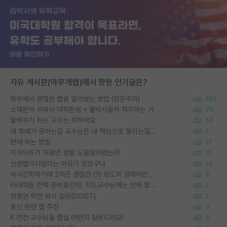
자유 게시판(아무개랩)에서 핫한 인기글은?
외부에서 괜찮은 랩을 알아보는 방법 (장문주의)
280
소재분야 석박사 대학원생 + 물박사들이 착각하는 거
79
말바꾸기 하는 교수는 피하세요
55
왜 후배가 못하는걸 교수님은 내 책임으로 돌리는걸까요?
7
편애 하는 방법
17
이사이트가 처음엔 정말 도움많이됐는데
16
신생랩가지말라는 이유가 있었구나
20
박사진학하기에 2억은 괜찮은 (?) 정도의 경제력인가요
9
타대학원 컨텍 준비중인데, 지도교수님께는 언제 말씀드려야 할까요?
2
정출연 학연 박사 질문(DGIST)
2
통신 관련 랩 추천
3
K 전전 교수님들 랩실 어떤지 질문드려요!
3