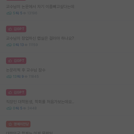
교수님이 논문에서 자기 이릅빼고싶다는데
5
5
13196
김GPT
교수님이 창업하신 랩실은 걸러야 하나요?
0
13
11159
김GPT
논문리젝 후 교수님 잠수
13
9
11845
김GPT
직장인 대학원생, 학회를 처음가보는데요..
0
5
3448
명예의전당
대한민국 학계는 이게 문제임