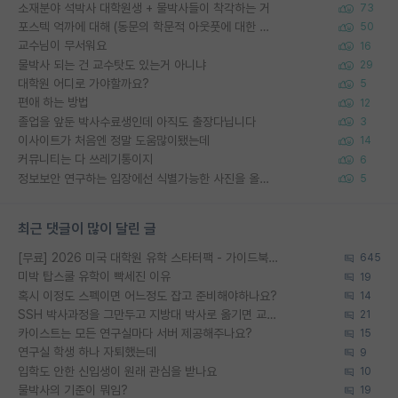
소재분야 석박사 대학원생 + 물박사들이 착각하는 거
73
포스텍 억까에 대해 (동문의 학문적 아웃풋에 대한 반박)
50
교수님이 무서워요
16
물박사 되는 건 교수탓도 있는거 아니냐
29
대학원 어디로 가야할까요?
5
편애 하는 방법
12
졸업을 앞둔 박사수료생인데 아직도 출장다닙니다
3
이사이트가 처음엔 정말 도움많이됐는데
14
커뮤니티는 다 쓰레기통이지
6
정보보안 연구하는 입장에선 식별가능한 사진을 올리는건 비추이긴함
5
최근 댓글이 많이 달린 글
[무료] 2026 미국 대학원 유학 스타터팩 - 가이드북 & 합격자 컨택메일 템플릿
645
미박 탑스쿨 유학이 빡세진 이유
19
혹시 이정도 스펙이면 어느정도 잡고 준비해야하나요?
14
SSH 박사과정을 그만두고 지방대 박사로 옮기면 교수의 꿈은 끝일까요?
21
카이스트는 모든 연구실마다 서버 제공해주나요?
15
연구실 학생 하나 자퇴했는데
9
입학도 안한 신입생이 원래 관심을 받나요
10
물박사의 기준이 뭐임?
19