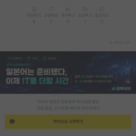
PI 전용 게시판
응원해요
공감해요
추천해요
궁금해요
별로에요
인문사회 계열 게시판
4
0
0
1
0
특수/전문대학원 게시판
게시글 공유
반도체/AI 게시판
장학금/장학생 게시판
학술 정보 게시판
홍보 게시판
커리어
카카오 계정과 연동하여 게시글에 달린
유학교육
댓글 알람, 소식등을 빠르게 받아보세요
이벤트
카카오로 시작하기
반도체 아카데미