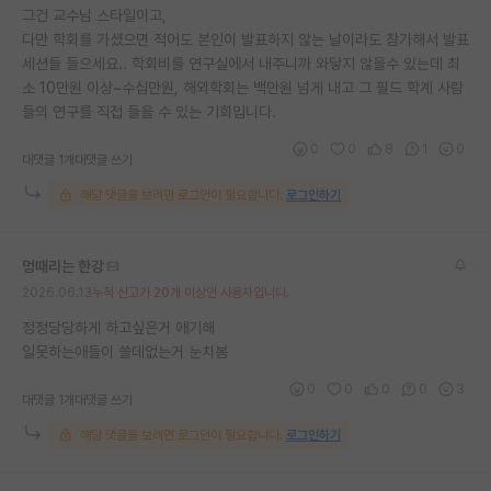
그건 교수님 스타일이고,
다만 학회를 가셨으면 적어도 본인이 발표하지 않는 날이라도 참가해서 발표
세션들 들으세요.. 학회비를 연구실에서 내주니까 와닿지 않을수 있는데 최
소 10만원 이상~수십만원, 해외학회는 백만원 넘게 내고 그 필드 학계 사람
들의 연구를 직접 들을 수 있는 기회입니다.
0
0
8
1
0
대댓글 1개
대댓글 쓰기
해당 댓글을 보려면 로그인이 필요합니다.
로그인하기
멍때리는 한강
2026.06.13
누적 신고가 20개 이상인 사용자입니다.
정정당당하게 하고싶은거 애기해
일못하는애들이 쓸데없는거 눈치봄
0
0
0
0
3
대댓글 1개
대댓글 쓰기
해당 댓글을 보려면 로그인이 필요합니다.
로그인하기