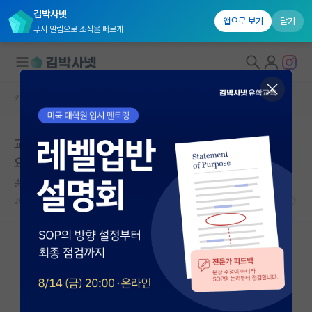
김박사넷
앱으로 보기
닫기
푸시 알림으로 소식을 빠르게
커뮤니티 홈
자유 게시판(아무개랩)
대학원생 모집
교수님과 가는 학회에서 일정 끝나면 보통 알아서 보내나
국내대학원 정보
요?
연구실&오픈랩
춤추는 피타고라스
커뮤니티
2026.06.12
9
5866
커뮤니티 홈
전체글보기
베스트 게시판
IF 명예의전당