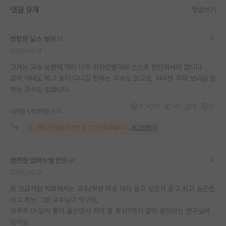
댓글 9개
댓글쓰기
재팬라운지 🌸
방탕한 닐스 보어
2026.06.12
그거는 교수 성향에 따라 너무 천차만별이라 스스로 판단하셔야 합니다.
같이 저녁도 먹고 놀러 다니길 원하는 교수도 있고요, 저녁엔 각자 보내길 원
하는 교수도 있습니다.
0
0
10
0
0
대댓글 1개
대댓글 쓰기
해당 댓글을 보려면 로그인이 필요합니다.
로그인하기
얌전한 임마누엘 칸트
2026.06.12
윗 덧글처럼 학회에서는 교수/학생 따로 각자 듣고 싶은거 듣고 쉬고 싶은면
쉬고 하는 그런 교수님이 있구요,
우루루 다 같이 몰려 들으면서 저녁 및 회식?까지 같이 움직이는 연구실이
있어요.