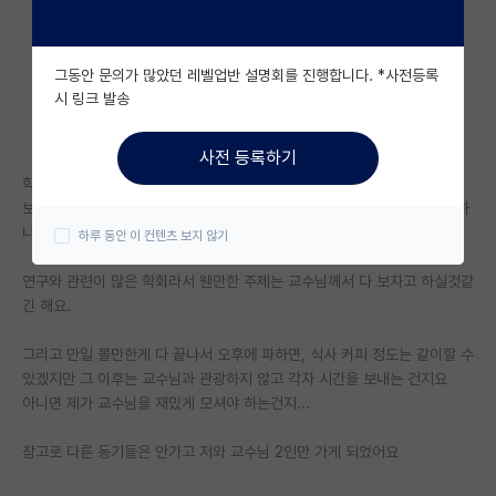
자유 게시판(아무개랩)
그동안 문의가 많았던 레벨업반 설명회를 진행합니다. *사전등록
미국 유학 게시판
시 링크 발송
미국 대학원 합격 후기 게시판
사전 등록하기
대학원생 모집 게시판
학회 일정이 아침 9시부터 저녁 8시 막 이러던데
보통은 본인의 참여 세션이 없는 날짜라도, 처음부터 끝까지 계속 참가를 하
대학원 합격 후기 게시판
나요?
하루 동안 이 컨텐츠 보지 않기
연구실(PI) 홍보 게시판
연구와 관련이 많은 학회라서 웬만한 주제는 교수님께서 다 보자고 하실것같
긴 해요.
석박사 채용 정보 게시판
임용 정보 게시판
그리고 만일 볼만한게 다 끝나서 오후에 파하면, 식사 커피 정도는 같이할 수
있겠지만 그 이후는 교수님과 관광하지 않고 각자 시간을 보내는 건지요
학부 인턴 게시판
아니면 제가 교수님을 재밌게 모셔야 하는건지...
취업 게시판
참고로 다른 동기들은 안가고 저와 교수님 2인만 가게 되었어요
임용 후기 게시판