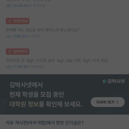
280
43
107090
명예의전당
후배를 어느 정도로 케어 해주는게 맞는걸까요?
78
34
43101
명예의전당
최하위권 고 -&gt; 수도권 공대 -&gt; skp 석박 -&gt; 미국 취업
173
30
53460
자유 게시판(아무개랩)에서 핫한 인기글은?