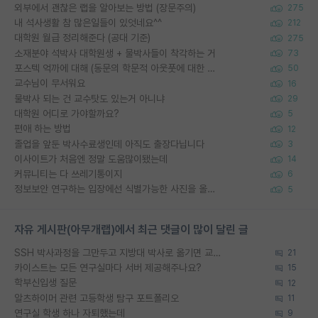
외부에서 괜찮은 랩을 알아보는 방법 (장문주의)
275
내 석사생활 참 많은일들이 있엇네요^^
212
대학원 월급 정리해준다 (공대 기준)
275
소재분야 석박사 대학원생 + 물박사들이 착각하는 거
73
포스텍 억까에 대해 (동문의 학문적 아웃풋에 대한 반박)
50
교수님이 무서워요
16
물박사 되는 건 교수탓도 있는거 아니냐
29
대학원 어디로 가야할까요?
5
편애 하는 방법
12
졸업을 앞둔 박사수료생인데 아직도 출장다닙니다
3
이사이트가 처음엔 정말 도움많이됐는데
14
커뮤니티는 다 쓰레기통이지
6
정보보안 연구하는 입장에선 식별가능한 사진을 올리는건 비추이긴함
5
자유 게시판(아무개랩)에서 최근 댓글이 많이 달린 글
SSH 박사과정을 그만두고 지방대 박사로 옮기면 교수의 꿈은 끝일까요?
21
카이스트는 모든 연구실마다 서버 제공해주나요?
15
학부신입생 질문
12
알츠하이머 관련 고등학생 탐구 포트폴리오
11
연구실 학생 하나 자퇴했는데
9