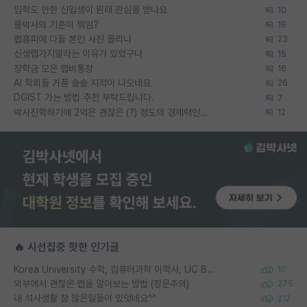
입학도 안한 신입생이 원래 관심을 받나요
10
물박사의 기준이 뭐임?
19
랩홈피에 다들 본인 사진 올리냐
23
신생랩가지말라는 이유가 있었구나
15
장학금 모은 랩비통장
16
AI 학회들 거품 슬슬 지적이 나오네요
26
DGIST 가는 방법 추천 부탁드립니다.
7
박사진학하기에 2억은 괜찮은 (?) 정도의 경제력인가요
12
🔥 시선집중 핫한 인기글
Korea University 수학, 컴퓨터과학 이학사, UC Berkeley 산업공학 대학원 공학박사가 되는 것은 쉽지 않겠죠?
10
외부에서 괜찮은 랩을 알아보는 방법 (장문주의)
275
내 석사생활 참 많은일들이 있엇네요^^
212