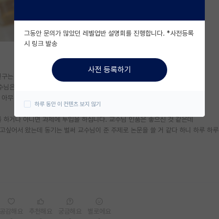
그동안 문의가 많았던 레벨업반 설명회를 진행합니다. *사전등록
시 링크 발송
사전 등록하기
친구는 석박 통합입니다.
수님은 석박통합인 친구를 언급하시고 먼저 찾으시면서
 아무 언급이 없으십니다.
하루 동안 이 컨텐츠 보지 않기
를 하거나 아니면 과제에 투입을 하십니다. 교수님 인품은 좋으신 것 같은데
고싶어서 왔는데 동기는 벌써 교수님이 준 주제로 논문을 쓸 거 같다 하니 하루 하
공감해요
추천해요
궁금해요
별로에요