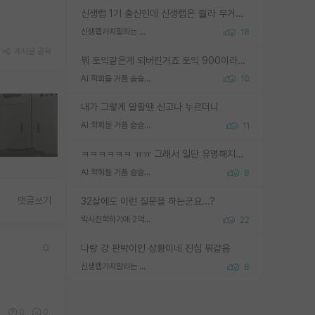
신생랩 1기 출신인데 신생랩은 줠라 무거운 바벨 같은거임. 들면 대박인데 못들면 깔려 죽음. 아무도 알려주지 않는 환경에서 자생해야하지만, 일단 살아남았다면 그 어떤 사람보다 악착같고 생존력 높은 사람으로 거듭날 수 있음
신생랩가지말라는 이유가 있었구나
18
게시글 공유
뭐 토익같은게 되버린거죠 토익 900이라고 영어잘하는건 아닙니다만 잘하는사람은 다 900을 넘는 그런
AI 학회들 거품 슬슬 지적이 나오네요
10
내가 그렇게 말할땐 신고나 누르더니
AI 학회들 거품 슬슬 지적이 나오네요
11
ㅋㅋㅋㅋㅋㅋ ㅠㅠ 그래서 일단 유명해지는게 중요한거같습니다
AI 학회들 거품 슬슬 지적이 나오네요
8
댓글쓰기
32살에도 이런 질문을 하는군요...?
박사진학하기에 2억은 괜찮은 (?) 정도의 경제력인가요
22
나랑 걍 판박이인 상황이네 진심 뭐같음
신생랩가지말라는 이유가 있었구나
8
6
0
0