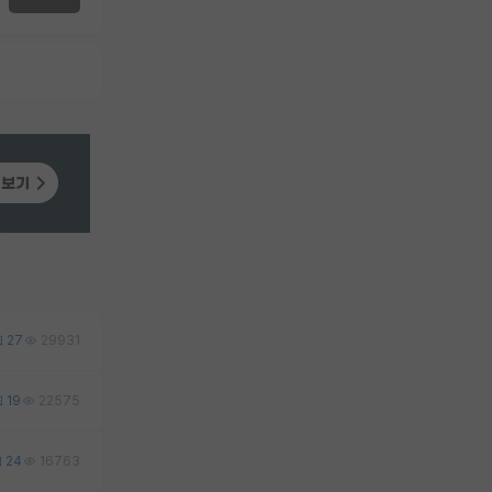
27
29931
19
22575
24
16763