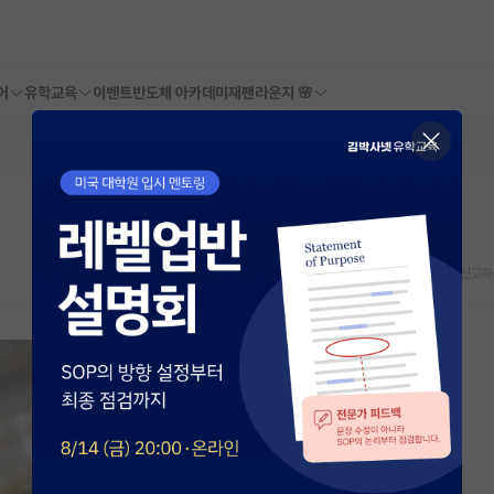
어
유학교육
이벤트
반도체 아카데미
재팬라운지 🌸
스크랩
신고하