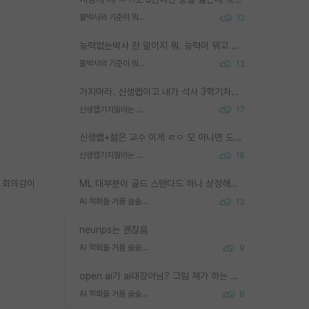
물박사의 기준이 뭐임?
12
능력없는박사 란 말이지 뭐. 능력이 뭐고 능력이 있다는게 뭔지는 사람마다 기준이 다르니까 얘기해봐야 서로 자기 기준만 얘기해서 논쟁이 끝이 안나고. 주위에서 능력있고 야심있는 신입생이 교수가 유의미한 피드백을 아예 안주면서 제대로된 과제에 참여해볼 기회도 제공하지 않고 잡일 뺑뺑이만 돌려서 맨날 단순작업만 하면서 밤새다가 눈빛이 점점 죽어가는걸 본 사람은 물박사는 교수탓이라고 하고, 교수는 이것저것 알려도 주고 기회도 주고 사수 동기 붙여주면서 어떻게든 끌고가려고 하는데 본인이 매일 뺀질거리면서 출근 하는둥마는둥 하다가 기껏 와서도 폰이나 쳐다보다가 실험 망치고 저녁약속있어서 먼저 가볼게요~ 하는걸 본 사람은 물박사는 본인탓이라고 함.
물박사의 기준이 뭐임?
13
가지마라. 신생랩이고 내가 석사 3학기차인데 최고참인데 나도 아무것도 모르는데 교수가 후배들 왜 논문 교육 안시키냐. 논문 왜 안 써오냐 닦달한다
신생랩가지말라는 이유가 있었구나
17
신생랩+젊은 교수 이게 ㄹㅇ 모 아니면 도인듯.
신생랩가지말라는 이유가 있었구나
16
루 회의감이
ML 대부분이 골드 스탠다드 하나 상정해놓고 (벤치마크 데이터셋이 여러 개면 여러 개 상정) 그거 얼마나 잘 맞추나 싸움임 가끔 번뜩이는 설계 철학을 보여주는 논문들도 있지만 대부분 그거 성적 얼마나 더 올리느라에 혈안이 되어 있는 측면이 잇음
AI 학회들 거품 슬슬 지적이 나오네요
13
neurips는 괜찮음
AI 학회들 거품 슬슬 지적이 나오네요
9
open ai가 ai대장아님? 그럼 쟤가 하는 말이 다 맞겠네
AI 학회들 거품 슬슬 지적이 나오네요
8