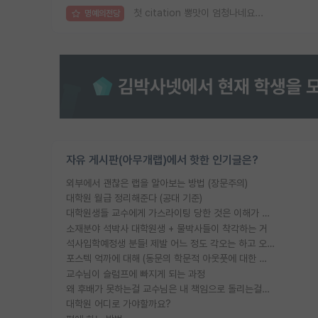
첫 citation 뽕맛이 엄청나네요...
명예의전당
자유 게시판(아무개랩)에서 핫한 인기글은?
외부에서 괜찮은 랩을 알아보는 방법 (장문주의)
대학원 월급 정리해준다 (공대 기준)
대학원생들 교수에게 가스라이팅 당한 것은 이해가 갑니다. 안타깝네요.
소재분야 석박사 대학원생 + 물박사들이 착각하는 거
석사입학예정생 분들! 제발 어느 정도 각오는 하고 오세요.
포스텍 억까에 대해 (동문의 학문적 아웃풋에 대한 반박)
교수님이 슬럼프에 빠지게 되는 과정
왜 후배가 못하는걸 교수님은 내 책임으로 돌리는걸까요?
대학원 어디로 가야할까요?