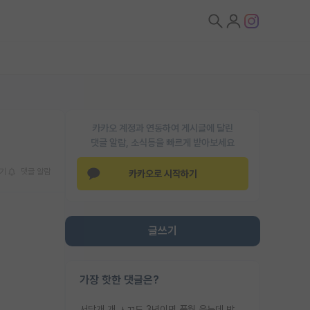
카카오 계정과 연동하여 게시글에 달린
댓글 알람, 소식등을 빠르게 받아보세요
기
댓글 알람
카카오로 시작하기
글쓰기
가장 핫한 댓글은?
서당개 개 ㅅㄲ도 3년이면 풍월 읊는데 박사 5년 이상 대리고 있으면서 물된건 교수 탓 맞는ㄱ게 거기가 서당이 아니란 소리임