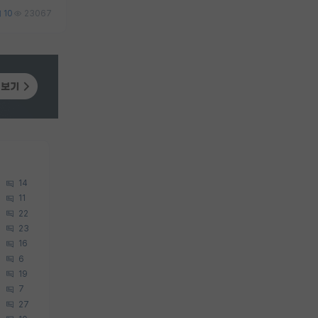
10
23067
14
11
22
23
16
6
19
7
27