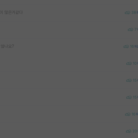
들이 많은거같다
38
7
 않나요?
16
10
15
15
16
20