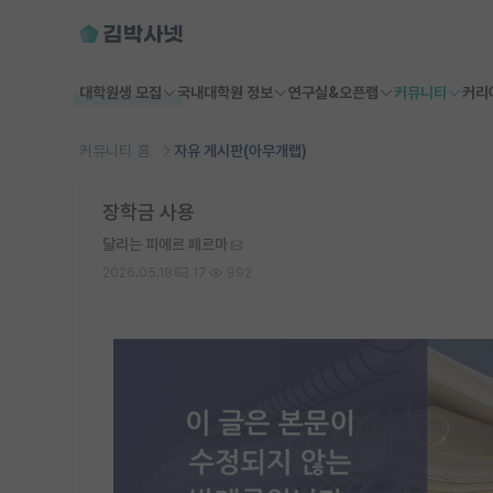
대학원생 모집
국내대학원 정보
연구실&오픈랩
커뮤니티
커리
커뮤니티 홈
자유 게시판(아무개랩)
장학금 사용
달리는 피에르 페르마
2026.05.18
17
992