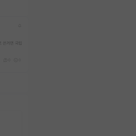
로 쓴거면 국립
0
0
0