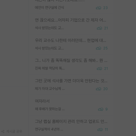
애인이 연구실에 간식
23
연 끊으세요...어차피 기업으로 간 제자 어떻게 못합니다. 기업에서는 교수들 사기꾼으로 보는 시선도 강하고, 앞에서나 교수님하고 떠받들어주지 많이 무시합니다. 영향력도 0에 수렴합니다. 그리고 생각해보십시오. 석사로 기업간 제자가 무슨 힘이 있다고 과제를 달라고 합니까? 말만 교수지 무능력자라고 생각합니다. 세금이 아깝습니다.
석사 받았는데도 교수랑 연락한다.
21
우리 교수도 나한테 이러던데... 현업에 대해 이해가 전혀 없고, 자기 말이면 다 되는 줄 알고. 학위동안 지도는 커녕 잡일만 시켜놓고 이제와서 주기적으로 연락 없으면 싸가지 없는 제자가 되버림.
석사 받았는데도 교수랑 연락한다.
25
그.. 니가 좀 똑똑해질 생각도 좀 해봐.. 뭔 연구를 선배랑 계속 같이할 생각을하냐 박사과정이
진짜 제발 적당히 똑똑한 박사과정이라도 위에 있었으면..
21
그런 곳에 석사를 가면 더더욱 안된다는 것을 깨달으시면 된겁니다!
제가 자대 교수님께 무례하게 행동한 걸까요?
20
여자라서
왜 후배가 못하는걸 교수님은 내 책임으로 돌리는걸까요?
9
그냥 랩실 홈페이지 관리 안하고 업로드 안한거 아님?
연구실적이 4년의 공백이 있는거 어떻게 생각하냐
11
게시글 공유