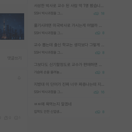
서성한 박사로 교수 된 사람 딱 1명 봤습니다. 근데 지방대 박사로 교수된 거는 기적이 일어나야되요. 서성한 학부부터여도 빡센게 교수임용일텐데 지방대박사로 무슨 교수가 되나요...... 중소기업/중견기업 팀장급/연구소장급이나 될거 같네요.
SSH 박사과정을 그만두고 지방대 박사로 옮기면 교수의 꿈은 끝일까요?
18
옮기시려면 미국박사로 가시는게 어떨까 싶네요. 교수가 꿈이면 미국박사 하고 미국교수 까지 같이 노리시는게 기회가 많지 않을까요?
SSH 박사과정을 그만두고 지방대 박사로 옮기면 교수의 꿈은 끝일까요?
8
교수 뽑는데 출신 학교는 생각보다 그렇게 안 봄. 앞으로는 더 안 보게 될거임. 박사는 어디서 진행해도 됨. 단, 제대로 쌓고 좋은 실적 만들 수 있다면. 그런데 지방대는 그럴 가능성이 지극히 낮음. 나만 열심히 잘 하면 된다? 인간은 주변 환경에 지배되는 나약한 존재임. 주변의 지방대 대학원생과 섞이고 지방 특유의 여유로움 또는 나쁘게 얘기해서 나태함에 젖어 살다보면 교수의 꿈 자체를 잊어버리게 될 가능성도 있음. 주변 환경이 70~80%임.
SSH 박사과정을 그만두고 지방대 박사로 옮기면 교수의 꿈은 끝일까요?
8
댓글쓰기
그보다도 신기할정도로 교수가 편애하면 그사람만 논문이 되더라구요 내용이 다른 사람보다 허접해도요
가슴에 손을 올려놓고 싫어하는 사람 불공정하게 리뷰
8
지방대 이 단어가 진짜 너무 짜증나는데 지방대면 다 그냥 쓰레기인가요? 무슨 말 같지도 않은 댓글들이 있는건지??? 지방에도 충분히 좋은 대학 많고 충분히 잘하는 교수님들 많습니다 포항공대 4개 IST 대표 지거국들 여기 모두 다 지방에 있고 여기 출신들 중에 교수하는 분들 적지 않습니다 지거국 출신이 무슨 교수를 하냐?라고 생각할 사람들 많은데 상위 대표 지거국에 아웃라이어들 많습니다 결국 개인의 연구역량과 실적이 중요합니다 이 역량을 펼치는데 있어서 지도교수와의 합도 중요합니다. 그리고 경력이 필요하면 해외포닥까지 다녀오세요
SSH 박사과정을 그만두고 지방대 박사로 옮기면 교수의 꿈은 끝일까요?
16
ㅉㅉ왜 욕먹는지 알겠네
입학도 안한 신입생이 원래 관심을 받나요
8
0
0
1