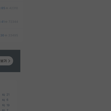
85
42310
41
72344
36
33495
21
6
19
7