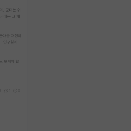
데, 군대는 쉬
 군대는 그 패
 군대를 재정비
어느 연구실에
로 보셔야 합
8
1
0