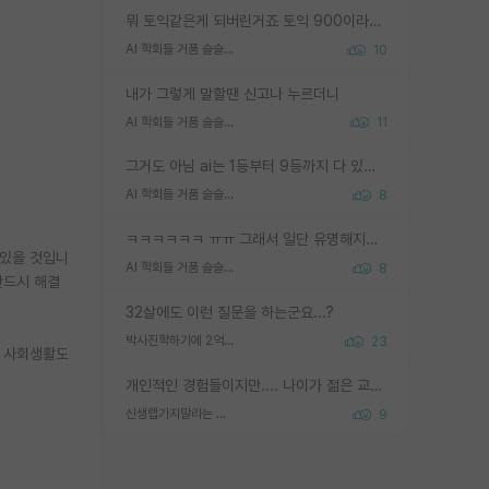
뭐 토익같은게 되버린거죠 토익 900이라고 영어잘하는건 아닙니다만 잘하는사람은 다 900을 넘는 그런
AI 학회들 거품 슬슬 지적이 나오네요
10
내가 그렇게 말할땐 신고나 누르더니
AI 학회들 거품 슬슬 지적이 나오네요
11
그거도 아님 ai는 1등부터 9등까지 다 있음 그거도 없는 사람은 뭐냐 교수가 그냥 못하게 한거 1등급도 교수가 막으면 안됨
AI 학회들 거품 슬슬 지적이 나오네요
8
ㅋㅋㅋㅋㅋㅋ ㅠㅠ 그래서 일단 유명해지는게 중요한거같습니다
 있을 것입니
AI 학회들 거품 슬슬 지적이 나오네요
8
반드시 해결
32살에도 이런 질문을 하는군요...?
박사진학하기에 2억은 괜찮은 (?) 정도의 경제력인가요
23
. 사회생활도
개인적인 경험들이지만.... 나이가 젊은 교수일수록 꼰대라는 가면을 쓴 채로 무례함을 행동하는 경우가 거의 90% 정도였음. 나이가 어린데 다른 또래들과 달리 명예, 권력, 재력까지 얻었으니 세상 다 가진 기분이겠지. 오히러 나이 든 교수들이 행동과 말을 더 조심하시더라.
신생랩가지말라는 이유가 있었구나
9