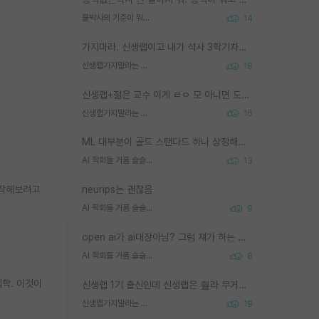
물박사의 기준이 뭐임?
14
가지마라. 신생랩이고 내가 석사 3학기차인데 최고참인데 나도 아무것도 모르는데 교수가 후배들 왜 논문 교육 안시키냐. 논문 왜 안 써오냐 닦달한다
신생랩가지말라는 이유가 있었구나
18
신생랩+젊은 교수 이게 ㄹㅇ 모 아니면 도인듯.
신생랩가지말라는 이유가 있었구나
16
ML 대부분이 골드 스탠다드 하나 상정해놓고 (벤치마크 데이터셋이 여러 개면 여러 개 상정) 그거 얼마나 잘 맞추나 싸움임 가끔 번뜩이는 설계 철학을 보여주는 논문들도 있지만 대부분 그거 성적 얼마나 더 올리느라에 혈안이 되어 있는 측면이 잇음
AI 학회들 거품 슬슬 지적이 나오네요
13
시작해보려고
neurips는 괜찮음
AI 학회들 거품 슬슬 지적이 나오네요
9
open ai가 ai대장아님? 그럼 쟤가 하는 말이 다 맞겠네
AI 학회들 거품 슬슬 지적이 나오네요
8
입학. 이것이
신생랩 1기 출신인데 신생랩은 줠라 무거운 바벨 같은거임. 들면 대박인데 못들면 깔려 죽음. 아무도 알려주지 않는 환경에서 자생해야하지만, 일단 살아남았다면 그 어떤 사람보다 악착같고 생존력 높은 사람으로 거듭날 수 있음
신생랩가지말라는 이유가 있었구나
19