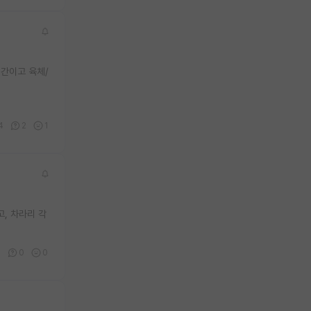
시간이고 육체/
4
2
1
, 차라리 각
4
0
0