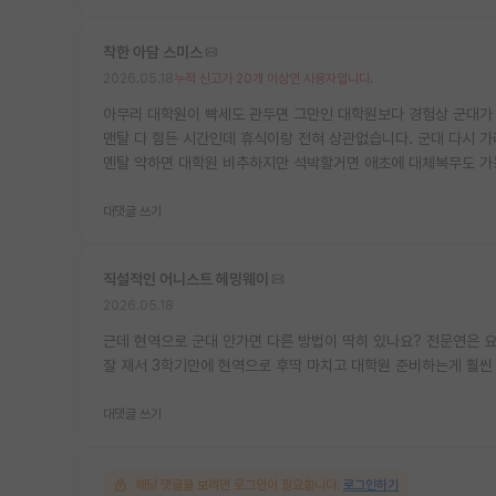
착한 아담 스미스
2026.05.18
누적 신고가 20개 이상인 사용자입니다.
아무리 대학원이 빡세도 관두면 그만인 대학원보다 경험상 군대가 1
맨탈 다 힘든 시간인데 휴식이랑 전혀 상관없습니다. 군대 다시 가
멘탈 약하면 대학원 비추하지만 석박할거면 애초에 대체복무도 가
대댓글 쓰기
직설적인 어니스트 헤밍웨이
2026.05.18
근데 현역으로 군대 안가면 다른 방법이 딱히 있나요? 전문연은 
잘 재서 3학기만에 현역으로 후딱 마치고 대학원 준비하는게 훨씬
대댓글 쓰기
해당 댓글을 보려면 로그인이 필요합니다.
로그인하기