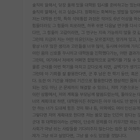
솔직히 말해서, 당장 올해 있을 대학원 입시를 준비하고는 있는데
솔직히 말해서, 쉬고 싶습니다. 정확히는 회복하는 방법을 잊어
저는 대학원 진학, 특히 석박통합 과정은 적어도 6년 이상을 하
힘들더라도 그 힘듦이 피로라면, 하루 쉬면 다음날 연구를 다시 
다만, 그 힘듦이 고갈이라면, 그 연구는 지속 가능하지 않을 것 
그런데 지금의 저는 어떤 이유인지는 모르겠지만, 망가져 있고,
항상 너무 많은 생각과 고민들을 너무 많이, 동시에 머리에 가지
이런 몸의 신호를 무시하고 대학원을 진학했다가는, 어떤 결과가
그런데, 여기에서 저에게 어쩌면 합법적으로 공백기를 가질 수 
물론 군대를 이번 학기를 마치고 갔다오게 되면, 공백기가 생기고
그런데 이 기회를 잘 활용한다면, 군 후 남은 한 학기 동안, 혹
다. 또한 이 기간을 재정비 기간으로 활용한다면 정상적인 몸의
되는 것도 아닌 군 문제까지 해결할 수 있으니, 저의 기준으로
이런 상황에서, 저의 계획을 부모님께 말씀드렸는데, 돌아오는 
너의 계획대로 하면, 대학원이든 취업이든 아무 데서도 안 받아 줄
안 하는 너가 도대체 힘든 것이 뭐냐 등, 이외에도 여러 인신공
그렇다면 저의 계획대로 한다면 저는 쓸모 없는 인간이 된다는 것
군대 후 대학원이라는 선택이, 단순히 문제를 더 키우기만 하는 
사회가 마냥 쉬는 사람들을 기다려주지 않는다는 점은 잘 이해하
제가 그냥 쉬고 싶었다면, 그냥 쉴 수도 있었을 것입니다.