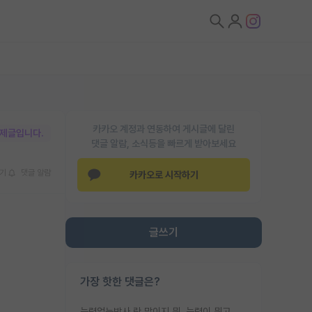
카카오 계정과 연동하여 게시글에 달린
박제글입니다.
댓글 알람, 소식등을 빠르게 받아보세요
기
댓글 알람
카카오로 시작하기
글쓰기
가장 핫한 댓글은?
능력없는박사 란 말이지 뭐. 능력이 뭐고 능력이 있다는게 뭔지는 사람마다 기준이 다르니까 얘기해봐야 서로 자기 기준만 얘기해서 논쟁이 끝이 안나고. 주위에서 능력있고 야심있는 신입생이 교수가 유의미한 피드백을 아예 안주면서 제대로된 과제에 참여해볼 기회도 제공하지 않고 잡일 뺑뺑이만 돌려서 맨날 단순작업만 하면서 밤새다가 눈빛이 점점 죽어가는걸 본 사람은 물박사는 교수탓이라고 하고, 교수는 이것저것 알려도 주고 기회도 주고 사수 동기 붙여주면서 어떻게든 끌고가려고 하는데 본인이 매일 뺀질거리면서 출근 하는둥마는둥 하다가 기껏 와서도 폰이나 쳐다보다가 실험 망치고 저녁약속있어서 먼저 가볼게요~ 하는걸 본 사람은 물박사는 본인탓이라고 함.