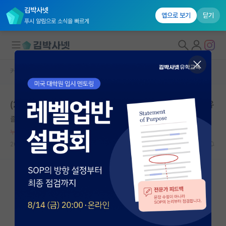
김박사넷
앱으로 보기
닫기
푸시 알림으로 소식을 빠르게
커뮤니티 홈
자유 게시판(아무개랩)
대학원생 모집
(2) 여자들이 사회생활, 연구에 안맞는다고 생각하는 이유
국내대학원 정보
졸린 에이다 러브레이스
연구실&오픈랩
누적 신고가 20개 이상인 사용자입니다.
커뮤니티
2026.05.17
8
2238
커뮤니티 홈
전체글보기
베스트 게시판
IF 명예의전당