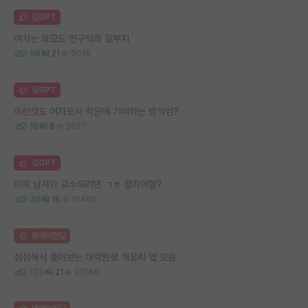
김GPT
여자는 외모도 연구력의 일부지
98
21
9018
김GPT
이런것도 여자로서 학문에 기여하는 방식임?
18
8
2827
김GPT
이제 남자가 교수되려면 ㄱㅊ 잘라야함?
30
16
10466
명예의전당
심심해서 풀어보는 대학원생 개꿀AI 앱 모음
133
21
91060