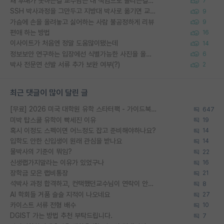
왜 후배가 못하는걸 교수님은 내 책임으로 돌리는걸까요?
7
SSH 박사과정을 그만두고 지방대 박사로 옮기면 교수의 꿈은 끝일까요?
9
가슴에 손을 올려놓고 싫어하는 사람 불공정하게 리뷰
9
편애 하는 방법
16
이사이트가 처음엔 정말 도움많이됐는데
14
정보보안 연구하는 입장에선 식별가능한 사진을 올리는건 비추이긴함
6
박사 전문연 선발 서류 추가 보완 여부(?)
2
최근 댓글이 많이 달린 글
[무료] 2026 미국 대학원 유학 스타터팩 - 가이드북 & 합격자 컨택메일 템플릿
647
미박 탑스쿨 유학이 빡세진 이유
19
혹시 이정도 스펙이면 어느정도 잡고 준비해야하나요?
14
입학도 안한 신입생이 원래 관심을 받나요
14
물박사의 기준이 뭐임?
22
신생랩가지말라는 이유가 있었구나
16
장학금 모은 랩비통장
21
석박사 과정 합격하고, 컨택했던교수님이 연락이 안됩니다...
8
AI 학회들 거품 슬슬 지적이 나오네요
27
카이스트 서류 전형 배수
10
DGIST 가는 방법 추천 부탁드립니다.
7