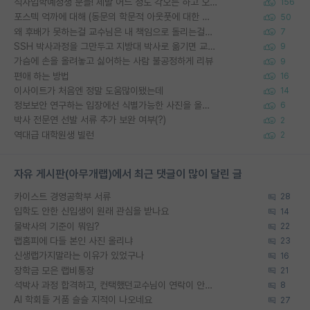
석사입학예정생 분들! 제발 어느 정도 각오는 하고 오세요.
156
포스텍 억까에 대해 (동문의 학문적 아웃풋에 대한 반박)
50
왜 후배가 못하는걸 교수님은 내 책임으로 돌리는걸까요?
7
SSH 박사과정을 그만두고 지방대 박사로 옮기면 교수의 꿈은 끝일까요?
9
가슴에 손을 올려놓고 싫어하는 사람 불공정하게 리뷰
9
편애 하는 방법
16
이사이트가 처음엔 정말 도움많이됐는데
14
정보보안 연구하는 입장에선 식별가능한 사진을 올리는건 비추이긴함
6
박사 전문연 선발 서류 추가 보완 여부(?)
2
역대급 대학원생 빌런
2
자유 게시판(아무개랩)에서 최근 댓글이 많이 달린 글
카이스트 경영공학부 서류
28
입학도 안한 신입생이 원래 관심을 받나요
14
물박사의 기준이 뭐임?
22
랩홈피에 다들 본인 사진 올리냐
23
신생랩가지말라는 이유가 있었구나
16
장학금 모은 랩비통장
21
석박사 과정 합격하고, 컨택했던교수님이 연락이 안됩니다...
8
AI 학회들 거품 슬슬 지적이 나오네요
27