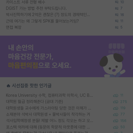
카이스트 서류 전형 배수
10
DGIST 가는 방법 추천 부탁드립니다.
7
박사진학하기에 2억은 괜찮은 (?) 정도의 경제력인가요
16
근데 여기는 왜 그렇게 SPK를 물어보는거임?
11
면접 복장
5
🔥 시선집중 핫한 인기글
Korea University 수학, 컴퓨터과학 이학사, UC Berkeley 산업공학 대학원 공학박사가 되는 것은 쉽지 않겠죠?
11
대학원 월급 정리해준다 (공대 기준)
275
대학원생들 교수에게 가스라이팅 당한 것은 이해가 갑니다. 안타깝네요.
119
소재분야 석박사 대학원생 + 물박사들이 착각하는 거
77
석사입학예정생 분들! 제발 어느 정도 각오는 하고 오세요.
156
포스텍 억까에 대해 (동문의 학문적 아웃풋에 대한 반박)
50