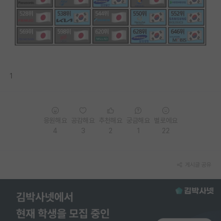
PI 전용 게시판
인문사회 계열 게시판
특수/전문대학원 게시판
반도체/AI 게시판
1
장학금/장학생 게시판
학술 정보 게시판
응원해요
공감해요
추천해요
궁금해요
별로에요
4
3
2
1
22
홍보 게시판
커리어
게시글 공유
유학교육
이벤트
반도체 아카데미