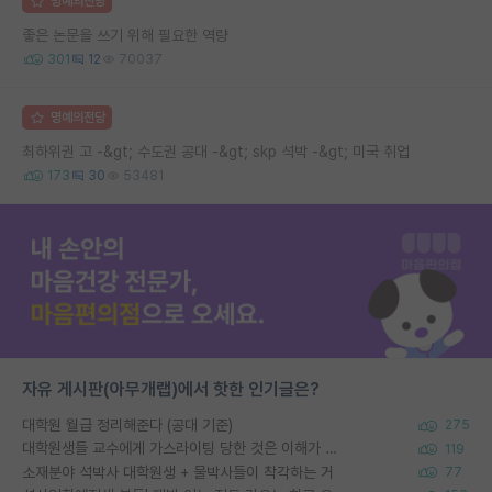
명예의전당
좋은 논문을 쓰기 위해 필요한 역량
301
12
70037
명예의전당
최하위권 고 -&gt; 수도권 공대 -&gt; skp 석박 -&gt; 미국 취업
173
30
53481
자유 게시판(아무개랩)에서 핫한 인기글은?
대학원 월급 정리해준다 (공대 기준)
275
대학원생들 교수에게 가스라이팅 당한 것은 이해가 갑니다. 안타깝네요.
119
소재분야 석박사 대학원생 + 물박사들이 착각하는 거
77