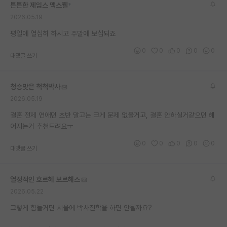
튼튼한 제임스 맥스웰
*
재팬라운지 🌸
2026.05.19
평일에 열심히 하시고 주말에 보심되죠
0
0
0
0
0
대댓글 쓰기
청승맞은 척척박사
2026.05.19
결혼 전제 연애면 초반 말고는 크게 문제 없을거고, 결혼 안하실거같으면 헤
어지는거 추천드려요ㅜ
0
0
0
0
0
대댓글 쓰기
열정적인 호르헤 보르헤스
2026.05.22
그렇게 힘들거면 서울에 박사진학을 하면 안될까요?