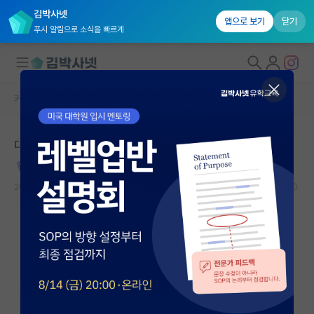
김박사넷
앱으로 보기
닫기
푸시 알림으로 소식을 빠르게
커뮤니티 홈
자유 게시판(아무개랩)
대학원생 모집
대학원생 장거리 연애
국내대학원 정보
당당한 버트런드 러셀
연구실&오픈랩
2026.05.18
3
1606
커뮤니티
커뮤니티 홈
전체글보기
베스트 게시판
IF 명예의전당