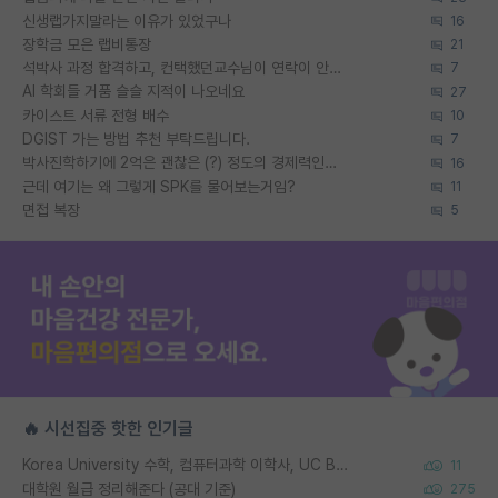
신생랩가지말라는 이유가 있었구나
16
장학금 모은 랩비통장
21
석박사 과정 합격하고, 컨택했던교수님이 연락이 안됩니다...
7
AI 학회들 거품 슬슬 지적이 나오네요
27
카이스트 서류 전형 배수
10
DGIST 가는 방법 추천 부탁드립니다.
7
박사진학하기에 2억은 괜찮은 (?) 정도의 경제력인가요
16
근데 여기는 왜 그렇게 SPK를 물어보는거임?
11
면접 복장
5
🔥 시선집중 핫한 인기글
Korea University 수학, 컴퓨터과학 이학사, UC Berkeley 산업공학 대학원 공학박사가 되는 것은 쉽지 않겠죠?
11
대학원 월급 정리해준다 (공대 기준)
275