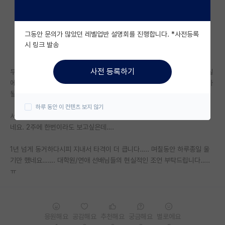
자유 게시판(아무개랩)
그동안 문의가 많았던 레벨업반 설명회를 진행합니다. *사전등록
미국 유학 게시판
시 링크 발송
미국 대학원 합격 후기 게시판
사전 등록하기
두 명 다 대학원생이고 같은 학교 다른 랩실이었으나, 남자친구는 지금 랩실
대학원생 모집 게시판
에서 박사를 진학하고, 저는 박사 진학을 다른 지역으로 가게 되어 장거리가
될 예정입니다.
대학원 합격 후기 게시판
하루 동안 이 컨텐츠 보지 않기
서울과 경남 지역이라서 주말마다 왔다갔다하는게 사실상 가능할지 모르겠
연구실(PI) 홍보 게시판
네요. 2주에 한번이라도 보고싶은데….
석박사 채용 정보 게시판
1년 넘게 동거하다시피 지내서 타격이 더 큽니다….. 며칠동안 하루종일 울
임용 정보 게시판
기만 했네요……. 대학원/연애 선배님들의 현실적인 조언 부탁드립니다…..
ㅠ
학부 인턴 게시판
취업 게시판
응원해요
공감해요
추천해요
궁금해요
별로에요
임용 후기 게시판