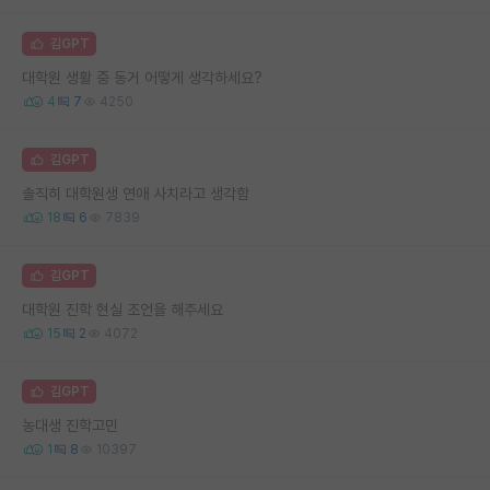
김GPT
대학원 생활 중 동거 어떻게 생각하세요?
4
7
4250
김GPT
솔직히 대학원생 연애 사치라고 생각함
18
6
7839
김GPT
대학원 진학 현실 조언을 해주세요
15
2
4072
김GPT
농대생 진학고민
1
8
10397