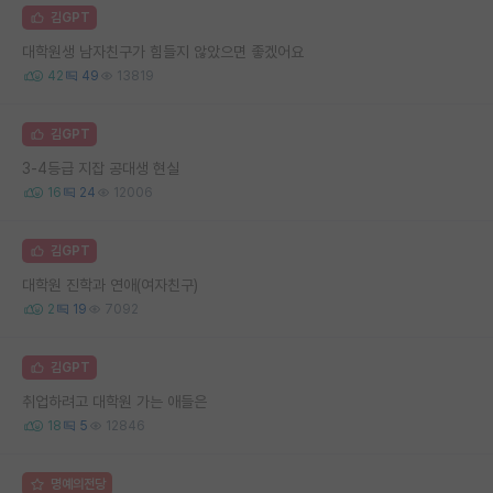
김GPT
대학원생 남자친구가 힘들지 않았으면 좋겠어요
42
49
13819
김GPT
3-4등급 지잡 공대생 현실
16
24
12006
김GPT
대학원 진학과 연애(여자친구)
2
19
7092
김GPT
취업하려고 대학원 가는 애들은
18
5
12846
명예의전당