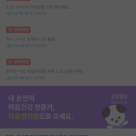
신임 교수인데 학생분들 건강 챙기세요
341
37
76558
명예의전당
우리 교수님 솔직히 너무 좋음
326
47
105191
명예의전당
분야와 적성 직업에 대한 저의 느낌 (장문 주의)
287
22
43198