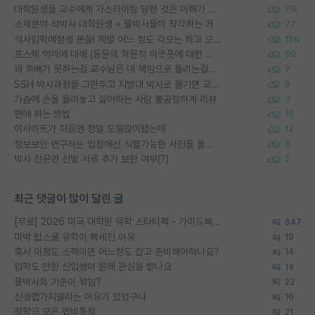
대학원생들 교수에게 가스라이팅 당한 것은 이해가 갑니다. 안타깝네요.
119
소재분야 석박사 대학원생 + 물박사들이 착각하는 거
77
석사입학예정생 분들! 제발 어느 정도 각오는 하고 오세요.
156
포스텍 억까에 대해 (동문의 학문적 아웃풋에 대한 반박)
50
왜 후배가 못하는걸 교수님은 내 책임으로 돌리는걸까요?
7
SSH 박사과정을 그만두고 지방대 박사로 옮기면 교수의 꿈은 끝일까요?
9
가슴에 손을 올려놓고 싫어하는 사람 불공정하게 리뷰
9
편애 하는 방법
16
이사이트가 처음엔 정말 도움많이됐는데
14
정보보안 연구하는 입장에선 식별가능한 사진을 올리는건 비추이긴함
6
박사 전문연 선발 서류 추가 보완 여부(?)
2
최근 댓글이 많이 달린 글
[무료] 2026 미국 대학원 유학 스타터팩 - 가이드북 & 합격자 컨택메일 템플릿
647
미박 탑스쿨 유학이 빡세진 이유
19
혹시 이정도 스펙이면 어느정도 잡고 준비해야하나요?
14
입학도 안한 신입생이 원래 관심을 받나요
14
물박사의 기준이 뭐임?
22
신생랩가지말라는 이유가 있었구나
16
장학금 모은 랩비통장
21