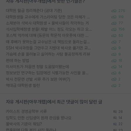
자유 게시판(아무개랩)에서 핫한 인기글은?
대학원 월급 정리해준다 (공대 기준)
275
대학원생들 교수에게 가스라이팅 당한 것은 이해가 갑니다. 안타깝네요.
119
소재분야 석박사 대학원생 + 물박사들이 착각하는 거
77
석사입학예정생 분들! 제발 어느 정도 각오는 하고 오세요.
156
포스텍 억까에 대해 (동문의 학문적 아웃풋에 대한 반박)
50
왜 후배가 못하는걸 교수님은 내 책임으로 돌리는걸까요?
7
SSH 박사과정을 그만두고 지방대 박사로 옮기면 교수의 꿈은 끝일까요?
9
가슴에 손을 올려놓고 싫어하는 사람 불공정하게 리뷰
9
편애 하는 방법
16
이사이트가 처음엔 정말 도움많이됐는데
14
정보보안 연구하는 입장에선 식별가능한 사진을 올리는건 비추이긴함
6
박사 전문연 선발 서류 추가 보완 여부(?)
2
역대급 대학원생 빌런
2
자유 게시판(아무개랩)에서 최근 댓글이 많이 달린 글
카이스트 경영공학부 서류
28
입학도 안한 신입생이 원래 관심을 받나요
14
물박사의 기준이 뭐임?
22
랩홈피에 다들 본인 사진 올리냐
23