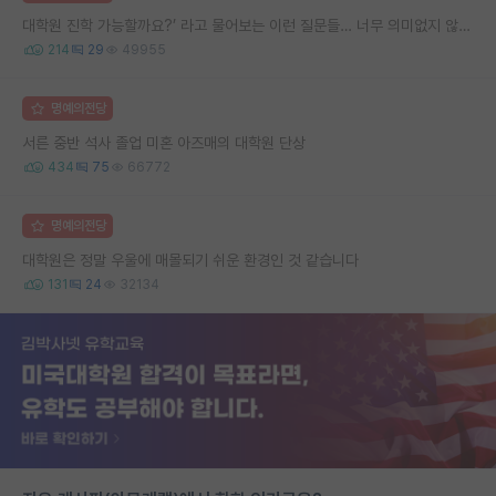
대학원 진학 가능할까요?’ 라고 물어보는 이런 질문들… 너무 의미없지 않나요?
214
29
49955
명예의전당
서른 중반 석사 졸업 미혼 아즈매의 대학원 단상
434
75
66772
명예의전당
대학원은 정말 우울에 매몰되기 쉬운 환경인 것 같습니다
131
24
32134