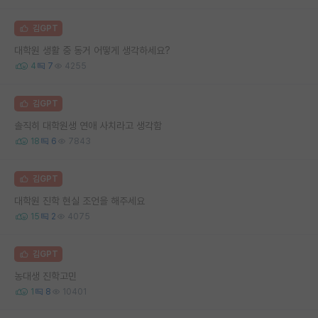
김GPT
대학원 생활 중 동거 어떻게 생각하세요?
4
7
4255
김GPT
솔직히 대학원생 연애 사치라고 생각함
18
6
7843
김GPT
대학원 진학 현실 조언을 해주세요
15
2
4075
김GPT
농대생 진학고민
1
8
10401