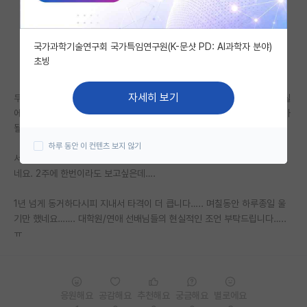
자유 게시판(아무개랩)
국가과학기술연구회 국가특임연구원(K-문샷 PD: AI과학자 분야)
미국 유학 게시판
초빙
미국 대학원 합격 후기 게시판
자세히 보기
두 명 다 대학원생이고 같은 학교 다른 랩실이었으나, 남자친구는 지금 랩실
대학원생 모집 게시판
에서 박사를 진학하고, 저는 박사 진학을 다른 지역으로 가게 되어 장거리가
될 예정입니다.
대학원 합격 후기 게시판
하루 동안 이 컨텐츠 보지 않기
서울과 경남 지역이라서 주말마다 왔다갔다하는게 사실상 가능할지 모르겠
연구실(PI) 홍보 게시판
네요. 2주에 한번이라도 보고싶은데….
석박사 채용 정보 게시판
1년 넘게 동거하다시피 지내서 타격이 더 큽니다….. 며칠동안 하루종일 울
임용 정보 게시판
기만 했네요……. 대학원/연애 선배님들의 현실적인 조언 부탁드립니다…..
ㅠ
학부 인턴 게시판
취업 게시판
응원해요
공감해요
추천해요
궁금해요
별로에요
임용 후기 게시판