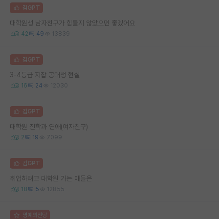
김GPT
대학원생 남자친구가 힘들지 않았으면 좋겠어요
42
49
13839
김GPT
3-4등급 지잡 공대생 현실
16
24
12030
김GPT
대학원 진학과 연애(여자친구)
2
19
7099
김GPT
취업하려고 대학원 가는 애들은
18
5
12855
명예의전당