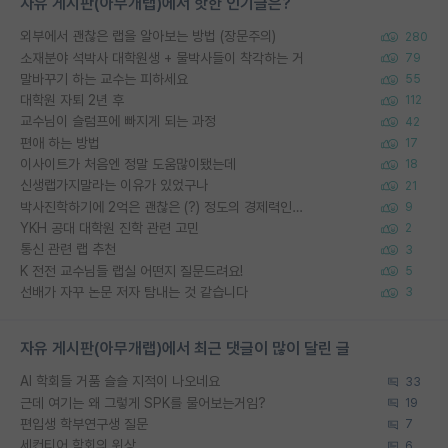
자유 게시판(아무개랩)에서 핫한 인기글은?
외부에서 괜찮은 랩을 알아보는 방법 (장문주의)
280
소재분야 석박사 대학원생 + 물박사들이 착각하는 거
79
말바꾸기 하는 교수는 피하세요
55
대학원 자퇴 2년 후
112
교수님이 슬럼프에 빠지게 되는 과정
42
편애 하는 방법
17
이사이트가 처음엔 정말 도움많이됐는데
18
신생랩가지말라는 이유가 있었구나
21
박사진학하기에 2억은 괜찮은 (?) 정도의 경제력인가요
9
YKH 공대 대학원 진학 관련 고민
2
통신 관련 랩 추천
3
K 전전 교수님들 랩실 어떤지 질문드려요!
5
선배가 자꾸 논문 저자 탐내는 것 같습니다
3
자유 게시판(아무개랩)에서 최근 댓글이 많이 달린 글
AI 학회들 거품 슬슬 지적이 나오네요
33
근데 여기는 왜 그렇게 SPK를 물어보는거임?
19
편입생 학부연구생 질문
7
세컨티어 학회의 위상
6