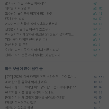
말바꾸기 하는 교수는 피하세요
55
대학원 자퇴 2년 후
112
교수님이 슬럼프에 빠지게 되는 과정
42
편애 하는 방법
17
이사이트가 처음엔 정말 도움많이됐는데
18
신생랩가지말라는 이유가 있었구나
21
박사진학하기에 2억은 괜찮은 (?) 정도의 경제력인가요
9
YKH 공대 대학원 진학 관련 고민
2
통신 관련 랩 추천
3
K 전전 교수님들 랩실 어떤지 질문드려요!
5
선배가 자꾸 논문 저자 탐내는 것 같습니다
3
최근 댓글이 많이 달린 글
[무료] 2026 미국 대학원 유학 스타터팩 - 가이드북 & 합격자 컨택메일 템플릿
654
미박 탑스쿨 유학이 빡세진 이유
19
혹시 이정도 스펙이면 어느정도 잡고 준비해야하나요?
14
AI 학회들 거품 슬슬 지적이 나오네요
33
근데 여기는 왜 그렇게 SPK를 물어보는거임?
19
편입생 학부연구생 질문
7
세컨티어 학회의 위상
6