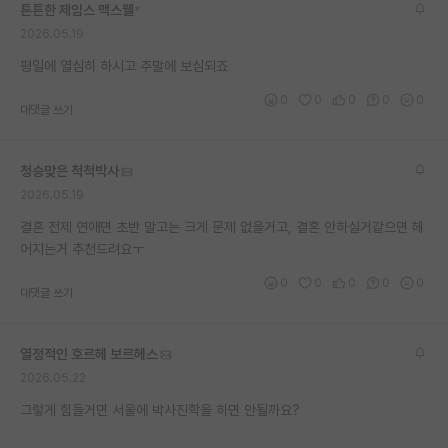
튼튼한 제임스 맥스웰
*
재팬라운지 🌸
2026.05.19
평일에 열심히 하시고 주말에 보심되죠
0
0
0
0
0
대댓글 쓰기
청승맞은 척척박사
2026.05.19
결혼 전제 연애면 초반 말고는 크게 문제 없을거고, 결혼 안하실거같으면 헤
어지는거 추천드려요ㅜ
0
0
0
0
0
대댓글 쓰기
열정적인 호르헤 보르헤스
2026.05.22
그렇게 힘들거면 서울에 박사진학을 하면 안될까요?