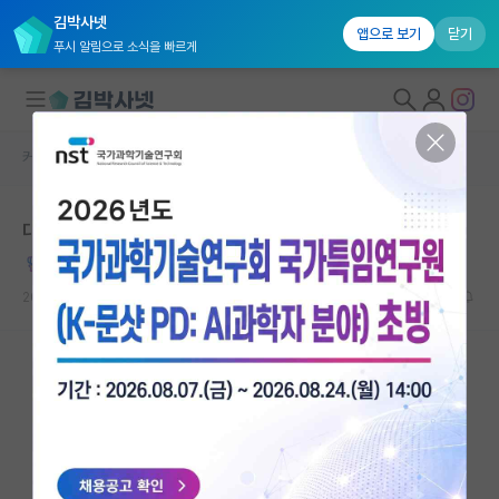
김박사넷
앱으로 보기
닫기
푸시 알림으로 소식을 빠르게
커뮤니티 홈
자유 게시판(아무개랩)
대학원생 모집
대학원생 장거리 연애
국내대학원 정보
당당한 버트런드 러셀
연구실&오픈랩
2026.05.18
3
1625
커뮤니티
커뮤니티 홈
전체글보기
베스트 게시판
IF 명예의전당