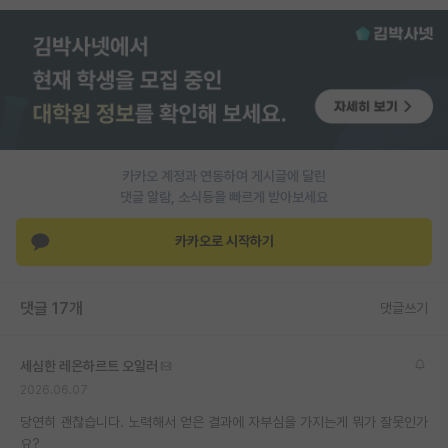
PI 전용 게시판
인문사회 계열 게시판
특수/전문대학원 게시판
반도체/AI 게시판
카카오 계정과 연동하여 게시글에 달린
장학금/장학생 게시판
댓글 알람, 소식등을 빠르게 받아보세요
학술 정보 게시판
카카오로 시작하기
홍보 게시판
댓글 17개
댓글쓰기
커리어
유학교육
세심한 레온하르트 오일러
이벤트
2026.06.07
당연히 괜찮습니다. 노력해서 얻은 결과에 자부심을 가지는게 뭐가 잘못인가
반도체 아카데미
요?