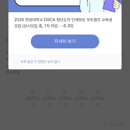
자유 게시판(아무개랩)
2026 한양대학교 ERICA 청년도약 인재양성 부트캠프 교육생
미국 유학 게시판
모집 (상시모집 중, 1차 마감 : ~8.30)
미국 대학원 합격 후기 게시판
대학원 학벌에 대해 자부심 갖지 말라는 글을 봤는데요
자세히 보기
대학원생 모집 게시판
저는 학부에서 열심히해서 대학원이라도 학부때 오고 싶었던 곳에서 연구를
대학원 합격 후기 게시판
하고 있는 제 자신이 자랑스럽고 그래도 이 학교 출신은 되는구나하면서 스
하루 동안 이 컨텐츠 보지 않기
스로 만족하면서 살고 있는데 그래도 괜찮지 않나요..? 학교를 거닐때 행복
연구실(PI) 홍보 게시판
하니까요
석박사 채용 정보 게시판
임용 정보 게시판
응원해요
공감해요
추천해요
궁금해요
별로에요
학부 인턴 게시판
5
5
0
0
4
취업 게시판
게시글 공유
임용 후기 게시판