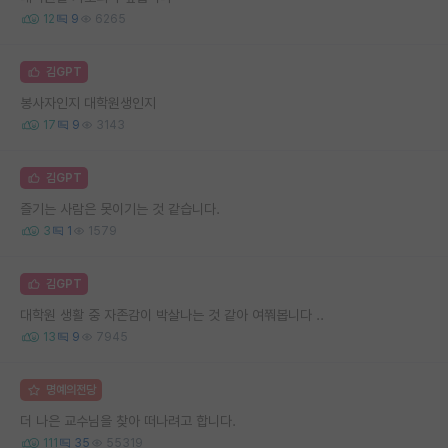
12
9
6265
김GPT
봉사자인지 대학원생인지
17
9
3143
김GPT
즐기는 사람은 못이기는 것 같습니다.
3
1
1579
김GPT
대학원 생활 중 자존감이 박살나는 것 같아 여쭤봅니다 ..
13
9
7945
명예의전당
더 나은 교수님을 찾아 떠나려고 합니다.
111
35
55319