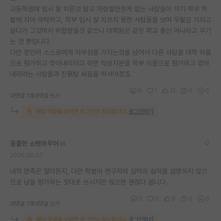
고등학생때 입시 잘 치른것 말고 자랑할만한게 없는 사람들이 자기 학부 학
재팬라운지 🌸
벌에 자아 의탁하고, 학부 입시 잘 치르지 못한 사람들을 보며 우월감 가지고
살다가 그것마저 위협받을것 같으니 대학원은 같은 학교 출신 아니라고 우기
는 것 뿐입니다.
다만 본인이 스스로에게 자부심을 가지는것을 넘어서 다른 사람을 대학 이름
으로 평가하고 깎아내리려고 하면 작성자분을 학부 이름으로 평가하고 깎아
내리려는 사람들과 진흙탕 싸움을 하셔야겠죠.
0
1
12
0
0
대댓글 1개
대댓글 쓰기
해당 댓글을 보려면 로그인이 필요합니다.
로그인하기
옹졸한 쇼펜하우어
2026.06.07
내적 만족은 얼마든지, 다만 학벌이 연구자의 실력과 실적을 설명하지 않으
므로 남을 평가하는 잣대로 쓰시지만 않으면 괜찮다 봅니다.
0
0
9
0
0
대댓글 1개
대댓글 쓰기
해당 댓글을 보려면 로그인이 필요합니다.
로그인하기