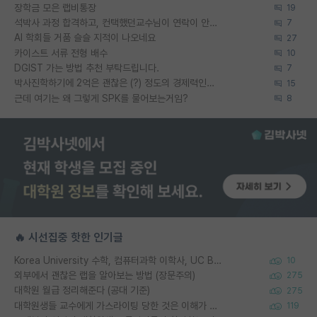
장학금 모은 랩비통장
19
석박사 과정 합격하고, 컨택했던교수님이 연락이 안됩니다...
7
AI 학회들 거품 슬슬 지적이 나오네요
27
카이스트 서류 전형 배수
10
DGIST 가는 방법 추천 부탁드립니다.
7
박사진학하기에 2억은 괜찮은 (?) 정도의 경제력인가요
15
근데 여기는 왜 그렇게 SPK를 물어보는거임?
8
🔥 시선집중 핫한 인기글
Korea University 수학, 컴퓨터과학 이학사, UC Berkeley 산업공학 대학원 공학박사가 되는 것은 쉽지 않겠죠?
10
외부에서 괜찮은 랩을 알아보는 방법 (장문주의)
275
대학원 월급 정리해준다 (공대 기준)
275
대학원생들 교수에게 가스라이팅 당한 것은 이해가 갑니다. 안타깝네요.
119