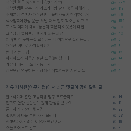
대학원 월급 정리해준다 (공대 기준)
275
대학원생들 교수에게 가스라이팅 당한 것은 이해가 갑니다. 안타깝네요.
119
소재분야 석박사 대학원생 + 물박사들이 착각하는 거
76
석사입학예정생 분들! 제발 어느 정도 각오는 하고 오세요.
156
포스텍 억까에 대해 (동문의 학문적 아웃풋에 대한 반박)
50
교수님이 슬럼프에 빠지게 되는 과정
40
왜 후배가 못하는걸 교수님은 내 책임으로 돌리는걸까요?
6
대학원 어디로 가야할까요?
5
편애 하는 방법
16
이사이트가 처음엔 정말 도움많이됐는데
14
커뮤니티는 다 쓰레기통이지
6
정보보안 연구하는 입장에선 식별가능한 사진을 올리는건 비추이긴함
6
자유 게시판(아무개랩)에서 최근 댓글이 많이 달린 글
알츠하이머 관련 고등학생 탐구 포트폴리오
14
입학도 안한 신입생이 원래 관심을 받나요
11
물박사의 기준이 뭐임?
22
랩홈피에 다들 본인 사진 올리냐
23
신생랩가지말라는 이유가 있었구나
16
오늘 카이스트 발표
6