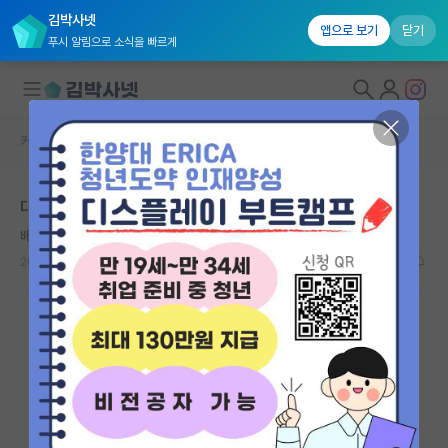
김박사넷
앱으로 보기
닫기
푸시 알림으로 소식을 빠르게
커뮤니티 홈
자유 게시판(아무개랩)
대학원생 모집
대학원 학벌
국내대학원 정보
배고픈 알베르 카뮈
연구실&오픈랩
2026.06.07
17
5612
커뮤니티
커뮤니티 홈
전체글보기
베스트 게시판
IF 명예의전당