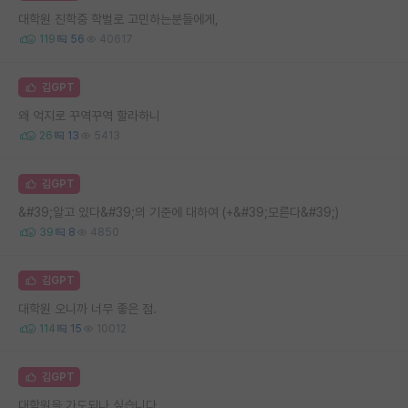
대학원 진학중 학벌로 고민하는분들에게,
119
56
40617
김GPT
왜 억지로 꾸역꾸역 할라하니
26
13
5413
김GPT
&#39;알고 있다&#39;의 기준에 대하여 (+&#39;모른다&#39;)
39
8
4850
김GPT
대학원 오니까 너무 좋은 점.
114
15
10012
김GPT
대학원을 가도되나 싶습니다