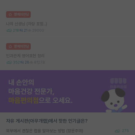
명예의전당
나의 선생님 (자랑 포함..)
218
21
29000
명예의전당
인과관계 영어표현 정리
352
26
81278
자유 게시판(아무개랩)에서 핫한 인기글은?
외부에서 괜찮은 랩을 알아보는 방법 (장문주의)
275