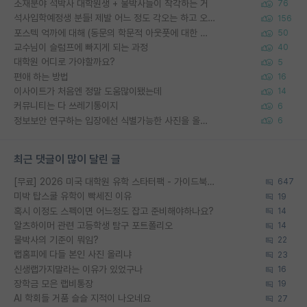
소재분야 석박사 대학원생 + 물박사들이 착각하는 거
76
석사입학예정생 분들! 제발 어느 정도 각오는 하고 오세요.
156
포스텍 억까에 대해 (동문의 학문적 아웃풋에 대한 반박)
50
교수님이 슬럼프에 빠지게 되는 과정
40
대학원 어디로 가야할까요?
5
편애 하는 방법
16
이사이트가 처음엔 정말 도움많이됐는데
14
커뮤니티는 다 쓰레기통이지
6
정보보안 연구하는 입장에선 식별가능한 사진을 올리는건 비추이긴함
6
최근 댓글이 많이 달린 글
[무료] 2026 미국 대학원 유학 스타터팩 - 가이드북 & 합격자 컨택메일 템플릿
647
미박 탑스쿨 유학이 빡세진 이유
19
혹시 이정도 스펙이면 어느정도 잡고 준비해야하나요?
14
알츠하이머 관련 고등학생 탐구 포트폴리오
14
물박사의 기준이 뭐임?
22
랩홈피에 다들 본인 사진 올리냐
23
신생랩가지말라는 이유가 있었구나
16
장학금 모은 랩비통장
19
AI 학회들 거품 슬슬 지적이 나오네요
27