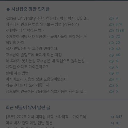
🔥 시선집중 핫한 인기글
Korea University 수학, 컴퓨터과학 이학사, UC Berkeley 산업공학 대학원 공학박사가 되는 것은 쉽지 않겠죠?
9
외부에서 괜찮은 랩을 알아보는 방법 (장문주의)
274
<대학원에 입학하는 법>
1388
소재분야 석박사 대학원생 + 물박사들이 착각하는 거
72
학위의 가치
20
석사 받았는데도 교수랑 연락한다.
43
교수님이 슬럼프에 빠지게 되는 과정
40
왜 후배가 못하는걸 교수님은 내 책임으로 돌리는걸까요?
4
대학원 어디로 가야할까요?
5
편애 하는 방법
12
이사이트가 처음엔 정말 도움많이됐는데
13
커뮤니티는 다 쓰레기통이지
5
정보보안 연구하는 입장에선 식별가능한 사진을 올리는건 비추이긴함
5
최근 댓글이 많이 달린 글
[무료] 2026 미국 대학원 유학 스타터팩 - 가이드북 & 합격자 컨택메일 템플릿
645
미국 박사 컨택 메일 답변 질문
10