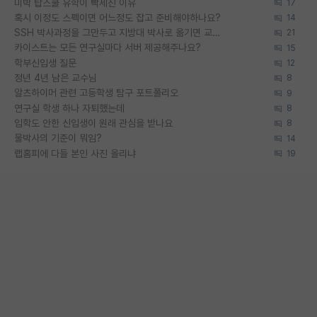
미박 탑스쿨 유학이 빡세진 이유
17
혹시 이정도 스펙이면 어느정도 잡고 준비해야하나요?
14
SSH 박사과정을 그만두고 지방대 박사로 옮기면 교수의 꿈은 끝일까요?
21
카이스트는 모든 연구실마다 서버 제공해주나요?
15
학부신입생 질문
12
정년 4년 남은 교수님
8
알츠하이머 관련 고등학생 탐구 포트폴리오
9
연구실 학생 하나 자퇴했는데
8
입학도 안한 신입생이 원래 관심을 받나요
8
물박사의 기준이 뭐임?
14
랩홈피에 다들 본인 사진 올리냐
19