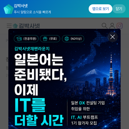
김박사넷
앱으로 보기
닫기
푸시 알림으로 소식을 빠르게
커뮤니티 홈
자유 게시판(아무개랩)
대학원생 모집
창업하신 교수님은 걸러야 하나요 ..
국내대학원 정보
점잖은 니콜라 테슬라
연구실&오픈랩
2026.06.13
8
1829
커뮤니티
커뮤니티 홈
전체글보기
베스트 게시판
IF 명예의전당