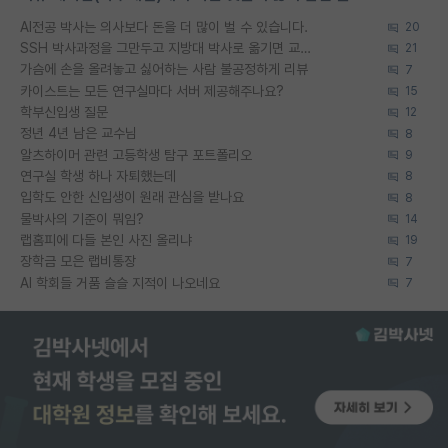
AI전공 박사는 의사보다 돈을 더 많이 벌 수 있습니다.
20
SSH 박사과정을 그만두고 지방대 박사로 옮기면 교수의 꿈은 끝일까요?
21
가슴에 손을 올려놓고 싫어하는 사람 불공정하게 리뷰
7
카이스트는 모든 연구실마다 서버 제공해주나요?
15
학부신입생 질문
12
정년 4년 남은 교수님
8
알츠하이머 관련 고등학생 탐구 포트폴리오
9
연구실 학생 하나 자퇴했는데
8
입학도 안한 신입생이 원래 관심을 받나요
8
물박사의 기준이 뭐임?
14
랩홈피에 다들 본인 사진 올리냐
19
장학금 모은 랩비통장
7
AI 학회들 거품 슬슬 지적이 나오네요
7