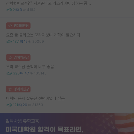
산학협력교수?? 시켜준다고 가스라이팅 당하는 중...
2
9
4164
명예의전당
요즘 글 올라오는 꼬라지보니 개혁이 필요하다
137
12
20059
명예의전당
우리 교수님 솔직히 너무 좋음
326
47
105143
명예의전당
대학원 온게 잘못된 선택이었나 싶음
121
20
31353