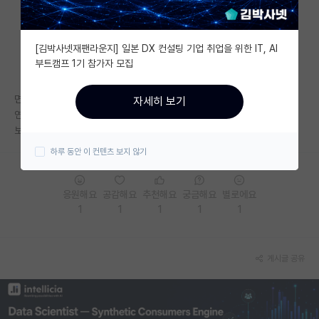
자유 게시판(아무개랩)
[김박사넷재팬라운지] 일본 DX 컨설팅 기업 취업을 위한 IT, AI
미국 유학 게시판
부트캠프 1기 참가자 모집
미국 대학원 합격 후기 게시판
면담 때는 창업 관련된 얘기는 하나도 없으셨고
자세히 보기
대학원생 모집 게시판
연구 주제도 맘에 들어서 합격했는데
보니까 창업 하셨다고 나와서요 ㅜ
대학원 합격 후기 게시판
하루 동안 이 컨텐츠 보지 않기
연구실(PI) 홍보 게시판
응원해요
공감해요
추천해요
궁금해요
별로에요
석박사 채용 정보 게시판
1
1
1
1
1
임용 정보 게시판
학부 인턴 게시판
게시글 공유
취업 게시판
임용 후기 게시판