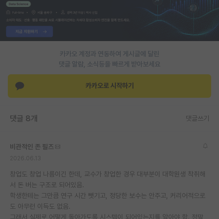
PI 전용 게시판
인문사회 계열 게시판
카카오 계정과 연동하여 게시글에 달린
특수/전문대학원 게시판
댓글 알람, 소식등을 빠르게 받아보세요
반도체/AI 게시판
카카오로 시작하기
장학금/장학생 게시판
학술 정보 게시판
댓글 8개
댓글쓰기
홍보 게시판
비관적인 존 필즈
커리어
2026.06.13
유학교육
창업도 창업 나름이긴 한데, 교수가 창업한 경우 대부분이 대학원생 착취해
서 돈 버는 구조로 되어있음.
이벤트
학생한테는 그만큼 연구 시간 뺏기고, 정당한 보수는 안주고, 커리어적으로
도 아무런 이득도 없음.
반도체 아카데미
그래서 실제로 어떻게 돌아가도록 시스템이 되어있는지를 알아야 함. 정말